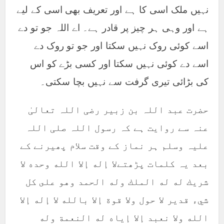
نہیں ملک اسی کا ہے اور تعریف بھی اسی کے لیے
ہے اور وہی ہر چیز پر قادر ہے۔ اے اللہ جو تو دے
اسے کوئی روک نہیں سکتا اور جو تو روک دے
اسے دے کوئی نہیں سکتا اور کسی بڑے کو اس
کی بڑائی تیری گرفت سے نہیں بچا سکتی۔
حضرت عبد اللہ بن زبیر رضی اللہ تعالیٰ
عنہ سے روایت ہے کہ رسول اللہ صلی اللہ
علیہ وسلم ہر نماز کے وقت سلام پھیرنے کے
بعد یہ کلمات پڑھتےلا إله إلا الله وحده لا
شريك له له الملك وله الحمد وهو على كل
شيء قدير لا حول ولا قوة إلا بالله لا إله إلا
الله ولا نعبد إلا إياه له النعمة وله