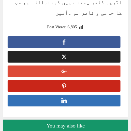
اگرچہ کافر پسند نہیں کرتے۔اللہ ہم سب
کا حامی و ناصر ہو ۔آمین
Post Views:
6,805
You may also like