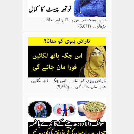
ٹوتھ پیسٹ نف س پے لگاو اور طاقت
بڑھاو۔۔
(5,871)
ناراض بیوی کو منانا ہےاس جگہ ہاتھ لگائیں
فورا ماں جائے گی۔۔
(5,860)