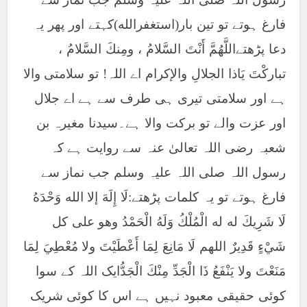
فارغ ہوتے تو تین بار(استغفرالله)کہتے اور پھر یہ
دعا پڑھتےاللَّهُمَّ أَنْتَ السَّلامُ ، ومِنكَ السَّلامُ ،
تباركْتَ يَاذا الجلالِ والإكرام اے اللہ! تو سلامتی والا
ہے اور سلامتی تیری ہی طرف سے ہے اے جلال
اور عزت والے تو برکت والا ہے۔سیدنا مغیرہ بن
شعبہ رضی اللہ تعالیٰ عنہ سے روایت ہے کہ
رسول اللہ صلی اللہ علیہ وسلم جب نماز سے
فارغ ہوتے تو یہ کلمات پڑھتے:لَا إِلَهَ إلا الله وَحْدَهُ
لَا شَرِيكَ له له الْمُلْكُ وَلَهُ الْحَمْدُ وهو على كل
شَيْءٍ قَدِيرٌ اللهم لَا مَانِعَ لِمَا أَعْطَيْتَ ولا مُعْطِيَ لِمَا
مَنَعْتَ ولا يَنْفَعُ ذَا الْجَدِّ مِنْكَ الْجَدُّایک اللہ کے سوا
کوئی حقیقی معبود نہیں ہے اس کا کوئی شریک