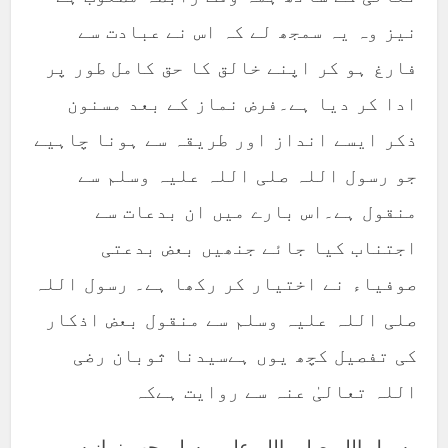
نیز وہ یہ سمجھ لے کہ اس نے عبادت سے
فارغ ہو کر اپنے خالق کا حق کامل طور پر
ادا کر دیا ہے۔فرض نماز کے بعد مسنون
ذکر ایسے انداز اور طریقہ سے ہونا چاہیے
جو رسول اللہ صلی اللہ علیہ وسلم سے
منقول ہے۔اس بارے میں ان بدعات سے
اجتناب کیا جائے جنھیں بعض بدعتی
صوفیاء نے اختیار کر رکھا ہے۔ رسول اللہ
صلی اللہ علیہ وسلم سے منقول بعض اذکار
کی تفصیل کچھ یوں ہےسیدنا ثوبان رضی
اللہ تعالیٰ عنہ سے روایت ہےکہ
رسول اللہ صلی اللہ علیہ وسلم جب نماز سے