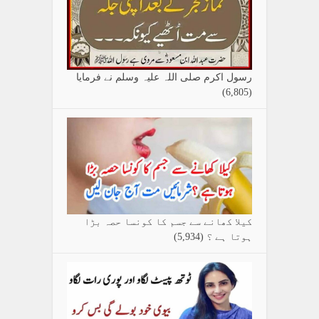
رسول اکرم صلی اللہ علیہ وسلم نے فرمایا
(6,805)
کیلا کھانے سے جسم کا کونسا حصہ بڑا
ہوتا ہے ؟
(5,934)