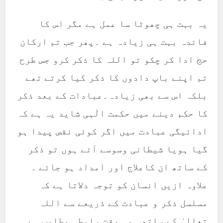
یہ بہت ہی چھوٹا سا عمل ہے مگر اس کا
فائدہ بہت ہی زیادہ ہے ۔پھر جب تم ارکان
حج ادا کر چکو تو اللہ کا ذکر کرو جس طرح
تم اپنے باپ دادوں کا ذکر کیا کرتے تھے
بلکہ اس سے بھی زیادہ۔عبادات کے بعد ذکر
کا حکم دینے میں حکمت الٰہی شاید یہ ہے کہ
ادائیگی عبادت میں اگر کوئی نقص پیدا ہو
گیا ہویا شیطانی وسوسے آئے ہوں تو ذکر
کے ساتھ ان کاعلاج اور امداد ہو جائے ۔
علاوہ ازیں انسان کو توجہ دلاتا ہے کہ
مسلسل ذکر و عبادت کے ذریعے سے اللہ
تعالیٰ کے ساتھ ہمہ وقت رابطہ مطلوب ہے