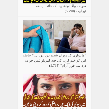
سونف والا دودھ پینے کے فائدے ہاضمہ
تیزابیت
(5,790)
”ماہواری کے دوران شدید درد ہوتا ہے؟ جانیئے
اس کو ختم کرنے کی چند گھریلو ٹپس جو دے
درد سے فوراً آرام“
(5,784)