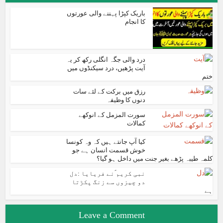
باریک کپڑا پہننے والی عورتوں
کا انجام
درد والی جگہ انگلی رکھ کر یہ
آیت پڑھیں، درد سیکنڈوں میں
ختم
رزق میں برکت کے لئے سات
دنوں کا وظیفہ
سورت المزمل کے انوکھے
کمالات
کیا آپ جانتے ہیں کہ وہ کونسا
خوش قسمت انسان ہے جو
کلمہ طیبہ پڑھے بغیر جنت میں داخل ہو گیا؟
نبی کریم ؐنے فریایا :دل
دو چیزوں سے زنگ پکڑتا
ہے
Leave a Comment