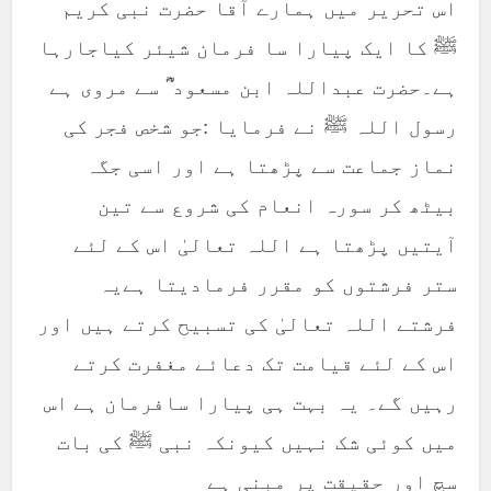
اس تحریر میں ہمارے آقا حضرت نبی کریم
ﷺ کا ایک پیارا سا فرمان شیئر کیاجارہا
ہے۔حضرت عبداللہ ابن مسعود ؓ سے مروی ہے
رسول اللہ ﷺ نے فرمایا :جو شخص فجر کی
نماز جماعت سے پڑھتا ہے اور اسی جگہ
بیٹھ کر سورہ انعام کی شروع سے تین
آیتیں پڑھتا ہے اللہ تعالیٰ اس کے لئے
ستر فرشتوں کو مقرر فرمادیتا ہےیہ
فرشتے اللہ تعالیٰ کی تسبیح کرتے ہیں اور
اس کے لئے قیامت تک دعائے مغفرت کرتے
رہیں گے۔ یہ بہت ہی پیارا سافرمان ہے اس
میں کوئی شک نہیں کیونکہ نبی ﷺ کی بات
سچ اور حقیقت پر مبنی ہے