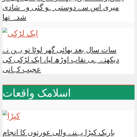
میری اس سے دوستی ہو گئی وہ شادی
شدہ تھا
سات سال بعد بھائی گھر لوٹا تو بہن نے
دیکھتے ہی نقاب اوڑھ لیا، ایک لڑکی کی
عجیب کہانی
اسلامک واقعات
باریک کپڑا پہننے والی عورتوں کا انجام