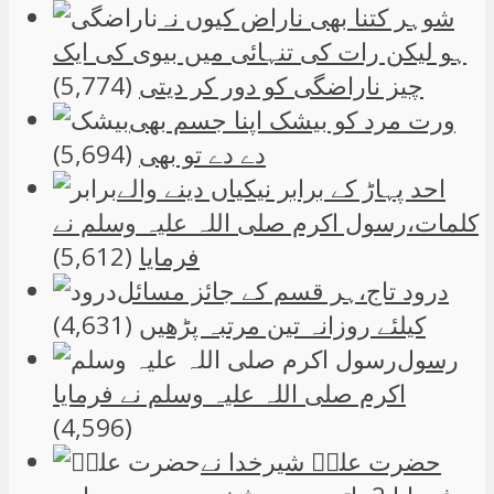
شوہر کتنا بھی ناراض کیوں نہ
ہو لیکن رات کی تنہائی میں بیوی کی ایک
چیز ناراضگی کو دور کر دیتی
(5,774)
ورت مرد کو بیشک اپنا جسم بھی
دے دے تو بھی
(5,694)
احد پہاڑ کے برابر نیکیاں دینے والے
کلمات،رسول اکرم صلی اللہ علیہ وسلم نے
فرمایا
(5,612)
درود تاج،ہر قسم کے جائز مسائل
کیلئے روزانہ تین مرتبہ پڑھیں
(4,631)
رسول
اکرم صلی اللہ علیہ وسلم نے فرمایا
(4,596)
حضرت علیؑ شیرخدا نے