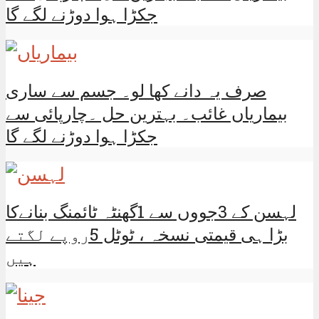
جکڑا ہوا دوڑنے لگے گا
صرف یہ دانے کھا لو۔ جسم سے ساری
بیماریاں غائب۔ بہترین حل ۔چارپائی سے
جکڑا ہوا دوڑنے لگے گا
لہسن کے 3جووں سے 1گھنٹہ ٹائمنگ بنانےکا
بڑا ہی قیمتی نسخہ ، ٹوٹل 5روپے لگتے
ہیں