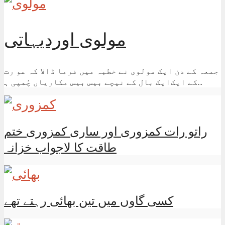
مولوی اوردیہاتی
ﺟﻤﻌﮧ ﮐﮯ ﺩﻥ ﺍﯾﮏ ﻣﻮﻟﻮﯼ ﻧﮯ ﺧﻄﺒﮧ ﻣﯿﮟ ﻓﺮﻣﺎ ﮈﺍﻻ ﮐﮧ ﻋﻮ ﺭﺕ
ﮐﮯ ﺍﯾﮏﺍﯾﮏ ﺑﺎﻝ ﮐﮯ ﻧﯿﭽﮯ ﺑﯿﺲ ﺑﯿﺲ ﻣﮑﺎﺭﯾﺎﮞ ﭼُﮭﭙﯽ ﮨ...
راتو رات کمزوری اور ساری کمزوری ختم
طاقت کا لاجواب خزانہ
کسی گاوں میں تین بھائی رہتے تھے