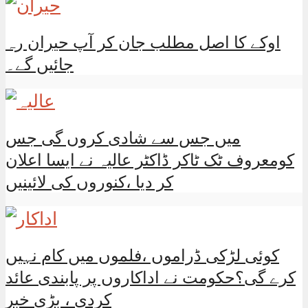
اوکے کا اصل مطلب جان کر آپ حیران رہ
جائیں گے۔
میں جس سے شادی کروں گی جس
کومعروف ٹک ٹاکر ڈاکٹر عالیہ نے ایسا اعلان
کر دیا ،کنوروں کی لائینیں
کوئی لڑکی ڈراموں ،فلموں میں کام نہیں
کرے گی؟حکومت نے اداکاروں پر پابندی عائد
کردی ، بڑی خبر