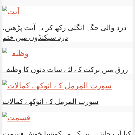
درد والی جگہ انگلی رکھ کر یہ آیت پڑھیں،
درد سیکنڈوں میں ختم
رزق میں برکت کے لئے سات دنوں کا وظیفہ
سورت المزمل کے انوکھے کمالات
کیا آپ جانتے ہیں کہ وہ کونسا خوش قسمت