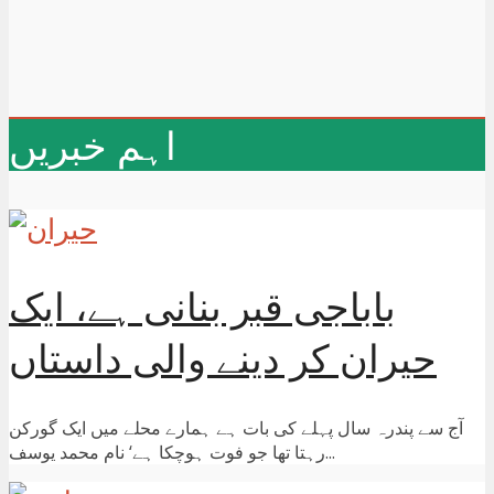
اہم خبریں
باباجی قبر بنانی ہے، ایک
حیران کر دینے والی داستاں
آج سے پندرہ سال پہلے کی بات ہے ہمارے محلے میں ایک گورکن
رہتا تھا جو فوت ہوچکا ہے‘ نام محمد یوسف...