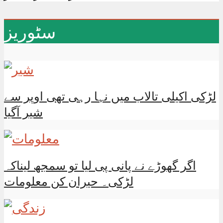
سٹوریز
لڑکی اکیلی تالاب میں نہا رہی تھی اوپر سے
شیر آگیا
اگر گھوڑے نے پانی پی لیا تو سمجھ لیناکہ
لڑکی۔ حیران کن معلومات