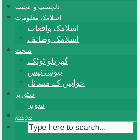
دلچسپ و عجیب
اسلامک معلومات
اسلامک واقعات
اسلامک وظائف
صحت
گھریلو ٹوٹکے
بیوٹی ٹپس
خواتین کے مسائل
سٹوریز
شوبز
موسم