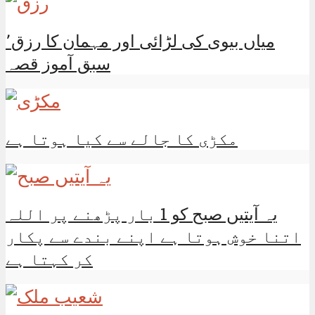
میاں بیوی کی لڑائی اور مہمان کا رزق٬
سبق آموز قصہ
مکڑی کا جالے سے کیا ہوتا ہے
یہ آیتیں صبح کو 1 بار پڑھنے پر اللہ
اتنا خوش ہوتا ہے اپنے بندے سے پکار
کر کہتا ہے