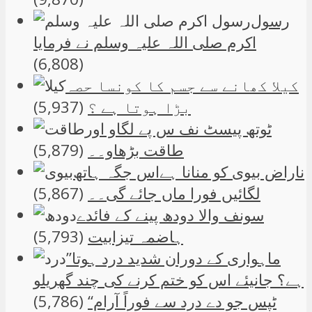
رسول
اکرم صلی اللہ علیہ وسلم نے فرمایا
(6,808)
کیلا کھانے سے جسم کا کونسا حصہ
بڑا ہوتا ہے ؟
(5,937)
ٹوتھ پیسٹ نف س پے لگاو اور
طاقت بڑھاو۔۔
(5,879)
ناراض بیوی کو منانا ہےاس جگہ ہاتھ
لگائیں فورا ماں جائے گی۔۔
(5,867)
سونف والا دودھ پینے کے فائدے
ہاضمہ تیزابیت
(5,793)
”ماہواری کے دوران شدید درد ہوتا
ہے؟ جانیئے اس کو ختم کرنے کی چند گھریلو
ٹپس جو دے درد سے فوراً آرام“
(5,786)