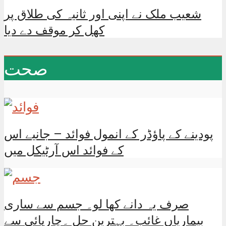
شعیب ملک نے اپنی اور ثانیہ کی طلاق پر
کھل کر موقف دے دیا
صحت
پودینے کے پاؤڈر کے انمول فوائد – جانیے اس
کے فوائد اس آرٹیکل میں
صرف یہ دانے کھا لو۔ جسم سے ساری
بیماریاں غائب۔ بہترین حل ۔چارپائی سے