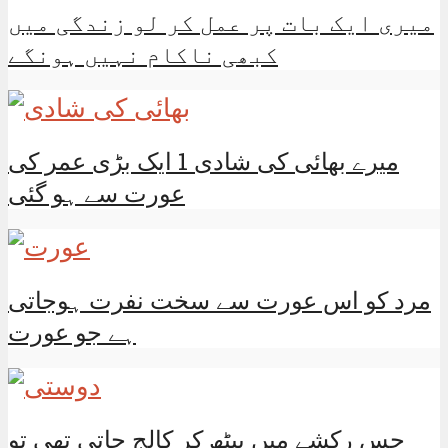
میری ایک بات پر عمل کر لو زندگی میں
کبھی ناکام نہیں ہونگے
میرے بھائی کی شادی 1 ایک بڑی عمر کی
عورت سے ہو گئی
مرد کو اس عورت سے سخت نفرت ہوجاتی
ہے جو عورت
جس رکشے میں بیٹھ کر کالج جاتی تھی تو