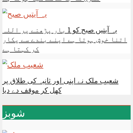
یہ آیتیں صبح کو 1 بار پڑھنے پر اللہ
اتنا خوش ہوتا ہے اپنے بندے سے پکار
کر کہتا ہے
شعیب ملک نے اپنی اور ثانیہ کی طلاق پر
کھل کر موقف دے دیا
شوبز