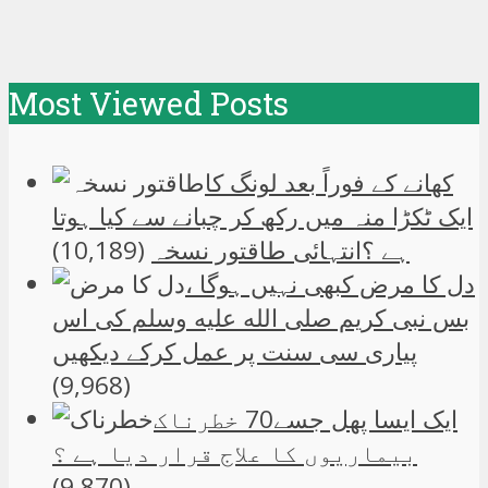
Most Viewed Posts
کھانے کے فوراً بعد لونگ کا
ایک ٹکڑا منہ میں رکھ کر چبانے سے کیا ہوتا
ہے ؟انتہائی طاقتور نسخہ
(10,189)
دل کا مرض کبھی نہیں ہوگا ،
بس نبی کریم صلی الله علیه وسلم کی اس
پیاری سی سنت پر عمل کرکے دیکھیں
(9,968)
ایک ایسا پھل جسے70 خطرناک
بیماریوں کا علاج قرار دیا ہے ؟
(9,870)