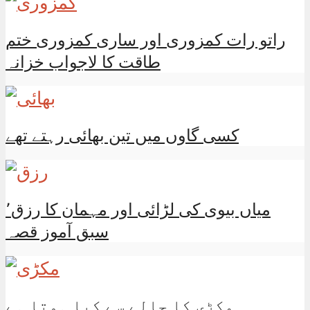
راتو رات کمزوری اور ساری کمزوری ختم
طاقت کا لاجواب خزانہ
کسی گاوں میں تین بھائی رہتے تھے
میاں بیوی کی لڑائی اور مہمان کا رزق٬
سبق آموز قصہ
مکڑی کا جالے سے کیا ہوتا ہے