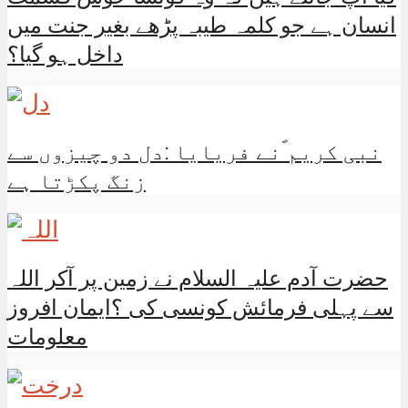
انسان ہے جو کلمہ طیبہ پڑھے بغیر جنت میں
داخل ہو گیا؟
نبی کریم ؐنے فریایا :دل دو چیزوں سے
زنگ پکڑتا ہے
حضرت آدم علیہ السلام نے زمین پر آکر اللہ
سے پہلی فرمائش کونسی کی ؟ایمان افروز
معلومات