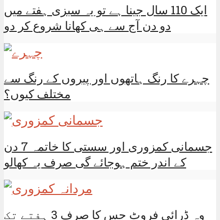
ایک 110 سال جینا ہے تو یہ سبزی ہفتے میں
دو دن آج سے ہی کھانا شروع کر دو
چہرے کا رنگ ہاتھوں اور پیروں کے رنگ سے
مختلف کیوں؟
جسمانی کمزوری اور سستی کا خاتمہ 7 دن
کے اندر ختم ہوجائے گی صرف یہ کھالو
وہ ڈرائی فروٹ جس کا صرف 3 ہفتے تک