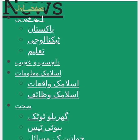
صفحہ اول
اہم خبریں
پاکستان
ٹیکنالوجی
تعلیم
دلچسپ و عجیب
اسلامک معلومات
اسلامک واقعات
اسلامک وظائف
صحت
گھریلو ٹوٹکے
بیوٹی ٹپس
خواتین کے مسائل