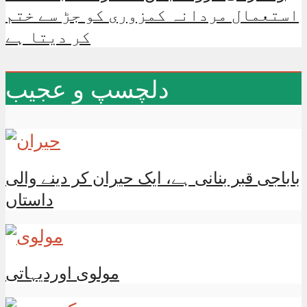
استعمال مردانہ کمزوری کو جڑ سے ختم
کر دیتا ہے
دلچسپ و عجیب
باباجی قبر بنانی ہے، ایک حیران کر دینے والی
داستاں
مولوی اوردیہاتی