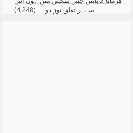
فرمایا 2 باتیں جس شخص میں ہوں اس
سےہر تعلق توڑ دو۔۔
(4,248)