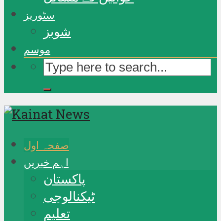
سٹوریز
شوبز
موسم
صفحہ اول
اہم خبریں
پاکستان
ٹیکنالوجی
تعلیم