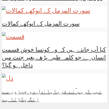
سورت المزمل کے انوکھے کمالات
کیا آپ جانتے ہیں کہ وہ کونسا خوش قسمت
انسان ہے جو کلمہ طیبہ پڑھے بغیر جنت میں
داخل ہو گیا؟
نبی کریم ؐنے فریایا :دل دو چیزوں سے
زنگ پکڑتا ہے