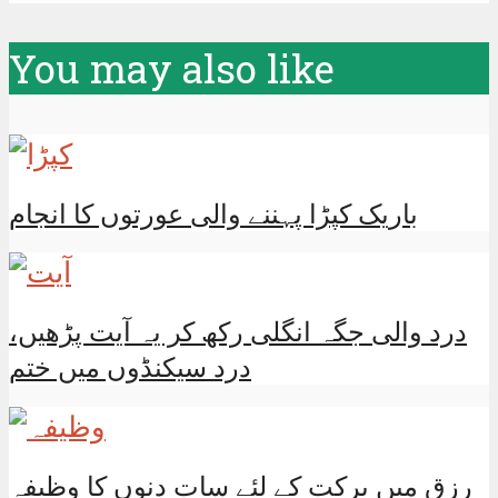
You may also like
باریک کپڑا پہننے والی عورتوں کا انجام
درد والی جگہ انگلی رکھ کر یہ آیت پڑھیں،
درد سیکنڈوں میں ختم
رزق میں برکت کے لئے سات دنوں کا وظیفہ