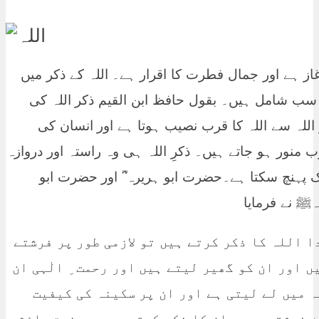
غاز ہے اور جمال فطرت کا اقرار ہے۔ اللہ کے ذکر میں
فار سب شامل ہیں۔ بقول حافظ ابن القیم ذکر اللہ کی
للہ سے اللہ کا قرب نصیب ہوتا ہے اور انسان کی
 منور ہو جاتے ہیں۔ ذکرِ اللہ ہی وہ راستہ اور دروازہ
تک پہنچ سکتا ہے۔حضرت ابو ہریرہ ؓ اور حضرت ابو
ا اللہ کا ذکر کرتے ہیں تو لازمی طور پر فرشتے
ں اور ان کو گھیر لیتے ہیں اور رحمت ِ الٰہی ان
ہ میں لے لیتی ہے اور ان پر سکینہ کی کیفیت
 فرشتوں میں ان کا ذکر کرتے ہیں ۔ حضرت عائشہ