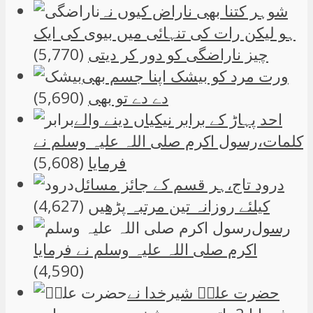
شوہر کتنا بھی ناراض کیوں نہ
ہو لیکن رات کی تنہائی میں بیوی کی ایک
چیز ناراضگی کو دور کر دیتی
(5,770)
ورت مرد کو بیشک اپنا جسم بھی
دے دے تو بھی
(5,690)
احد پہاڑ کے برابر نیکیاں دینے والے
کلمات،رسول اکرم صلی اللہ علیہ وسلم نے
فرمایا
(5,608)
درود تاج،ہر قسم کے جائز مسائل
کیلئے روزانہ تین مرتبہ پڑھیں
(4,627)
رسول
اکرم صلی اللہ علیہ وسلم نے فرمایا
(4,590)
حضرت علیؑ شیرخدا نے