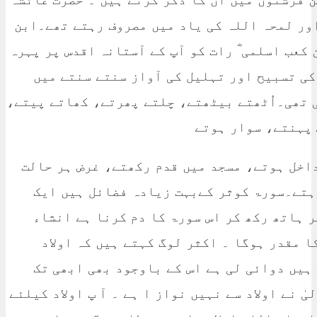
ور لمحہ اللہ کی یاد میں مصروف رہتے تھے۔ابن
کعب اسلمی ؓ رات کو آپ کے آستانہ اقدس پر پہرہ
کی تسبیح اور تہلیل کی آواز سنتے سنتے میں
 تھی۔اُٹھتے بیٹھتے، چلتے پھرتے، کھاتے پیتے،
اخل ہوتے، مسجد میں قدم رکھتے، غرض ہر حالت
رہتے۔سورۃ کوثر کےبہت زیادہ فضائل ہیں ایک
ر ہاتھ رکھ کر اس سورۃ کا دم کرنا ہے انشاء
ا مقدر ہوگا ۔ اکثر لوگ کہتے ہیں کہ اولاد
 ہیں دوائی لی ہے اس کے باوجود بھی ابھی تک
ٰ نے اولاد سے نہیں نواز ا ہے ۔ آ پ اولاد کیلئے