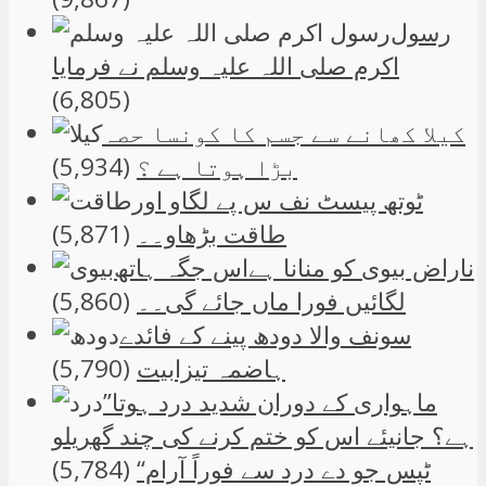
رسول
اکرم صلی اللہ علیہ وسلم نے فرمایا
(6,805)
کیلا کھانے سے جسم کا کونسا حصہ
بڑا ہوتا ہے ؟
(5,934)
ٹوتھ پیسٹ نف س پے لگاو اور
طاقت بڑھاو۔۔
(5,871)
ناراض بیوی کو منانا ہےاس جگہ ہاتھ
لگائیں فورا ماں جائے گی۔۔
(5,860)
سونف والا دودھ پینے کے فائدے
ہاضمہ تیزابیت
(5,790)
”ماہواری کے دوران شدید درد ہوتا
ہے؟ جانیئے اس کو ختم کرنے کی چند گھریلو
ٹپس جو دے درد سے فوراً آرام“
(5,784)