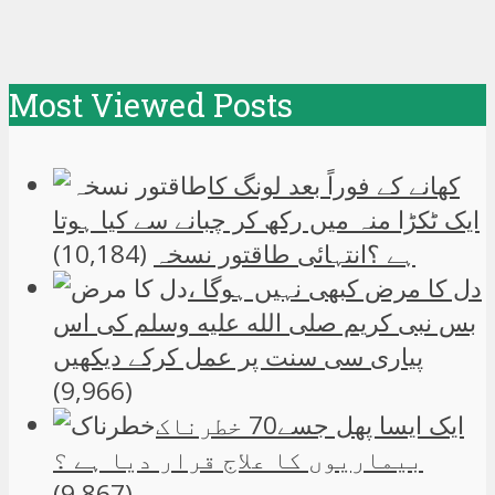
Most Viewed Posts
کھانے کے فوراً بعد لونگ کا
ایک ٹکڑا منہ میں رکھ کر چبانے سے کیا ہوتا
ہے ؟انتہائی طاقتور نسخہ
(10,184)
دل کا مرض کبھی نہیں ہوگا ،
بس نبی کریم صلی الله علیه وسلم کی اس
پیاری سی سنت پر عمل کرکے دیکھیں
(9,966)
ایک ایسا پھل جسے70 خطرناک
بیماریوں کا علاج قرار دیا ہے ؟
(9,867)