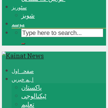
سٹوریز
شوبز
موسم
صفحہ اول
اہم خبریں
پاکستان
ٹیکنالوجی
تعلیم