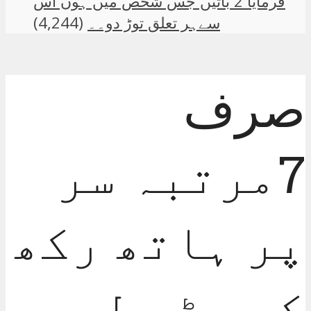
فرمایا 2 باتیں جس شخص میں ہوں اس
سےہر تعلق توڑ دو۔۔
(4,244)
صرف
7مرتبہ سر
پر ہاتھ رکھ
کر پڑھ لیں