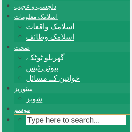
دلچسپ و عجیب
اسلامک معلومات
اسلامک واقعات
اسلامک وظائف
صحت
گھریلو ٹوٹکے
بیوٹی ٹپس
خواتین کے مسائل
سٹوریز
شوبز
موسم