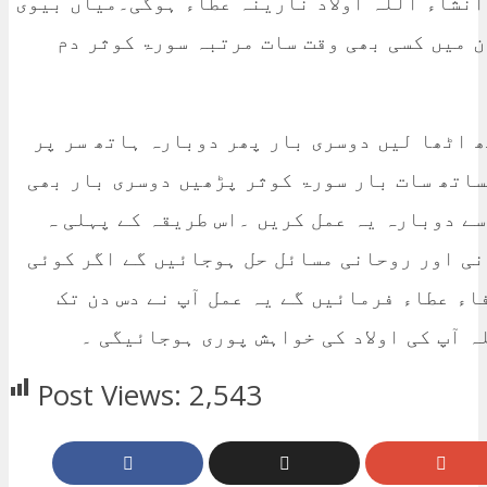
انشاء اللہ اولاد نارینہ عطاء ہوگی۔میاں بیوی
ن میں کسی بھی وقت سات مرتبہ سورۃ کوثر دم
 اٹھا لیں دوسری بار پھر دوبارہ ہاتھ سر پر
ساتھ سات بار سورۃ کوثر پڑھیں دوسری بار بھی
ے دوبارہ یہ عمل کریں ۔اس طریقہ کے پہلی ہ
نی اور روحانی مسائل حل ہوجائیں گے اگر کوئی
اء عطاء فرمائیں گے یہ عمل آپ نے دس دن تک
ہ آپ کی اولاد کی خواہش پوری ہوجائیگی ۔
Post Views:
2,543