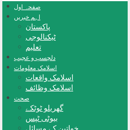
صفحہ اول
اہم خبریں
پاکستان
ٹیکنالوجی
تعلیم
دلچسپ و عجیب
اسلامک معلومات
اسلامک واقعات
اسلامک وظائف
صحت
گھریلو ٹوٹکے
بیوٹی ٹپس
خواتین کے مسائل