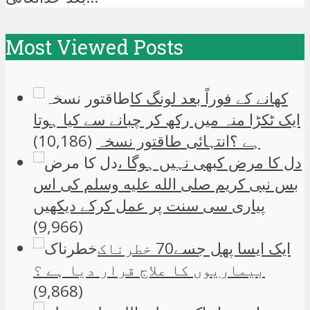
Most Viewed Posts
کھانے کے فوراً بعد لونگ کا
ایک ٹکڑا منہ میں رکھ کر چبانے سے کیا ہوتا
ہے ؟انتہائی طاقتور نسخہ
(10,186)
دل کا مرض کبھی نہیں ہوگا ،
بس نبی کریم صلی الله علیه وسلم کی اس
پیاری سی سنت پر عمل کرکے دیکھیں
(9,966)
ایک ایسا پھل جسے70 خطرناک
بیماریوں کا علاج قرار دیا ہے ؟
(9,868)