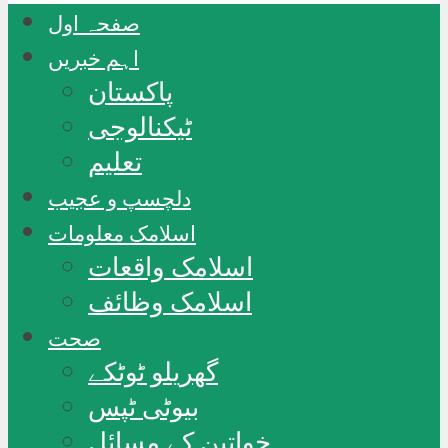
صفحہ اول
اہم خبریں
پاکستان
ٹیکنالوجی
تعلیم
دلچسپ و عجیب
اسلامک معلومات
اسلامک واقعات
اسلامک وظائف
صحت
گھریلو ٹوٹکے
بیوٹی ٹپس
خواتین کے مسائل