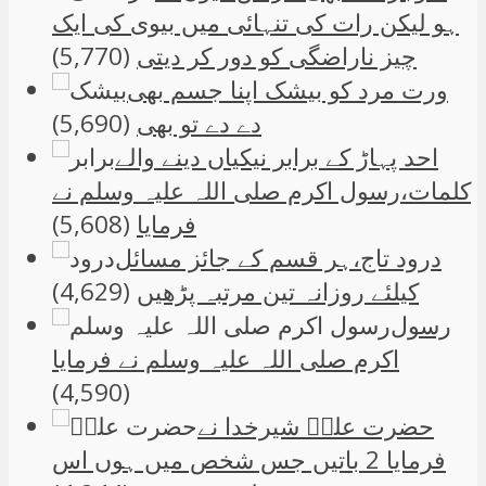
ہو لیکن رات کی تنہائی میں بیوی کی ایک
چیز ناراضگی کو دور کر دیتی
(5,770)
ورت مرد کو بیشک اپنا جسم بھی
دے دے تو بھی
(5,690)
احد پہاڑ کے برابر نیکیاں دینے والے
کلمات،رسول اکرم صلی اللہ علیہ وسلم نے
فرمایا
(5,608)
درود تاج،ہر قسم کے جائز مسائل
کیلئے روزانہ تین مرتبہ پڑھیں
(4,629)
رسول
اکرم صلی اللہ علیہ وسلم نے فرمایا
(4,590)
حضرت علیؑ شیرخدا نے
فرمایا 2 باتیں جس شخص میں ہوں اس