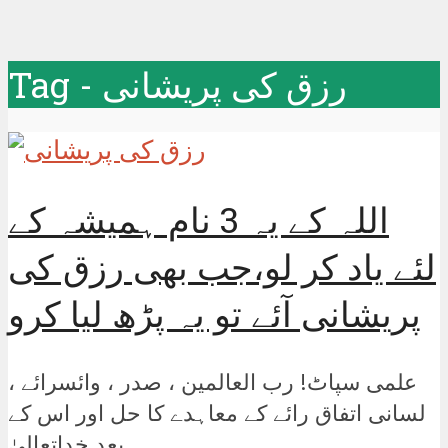
Tag - رزق کی پریشانی
اللہ کے یہ 3 نام ہمیشہ کے
لئے یاد کر لو،جب بھی رزق کی
پریشانی آئے تو یہ پڑھ لیا کرو
علمی سپاٹ! رب العالمین ، صدر ، وائسرائے ،
لسانی اتفاق رائے کے معاہدے کا حل اور اس کے
بعد خداتعالیٰ...