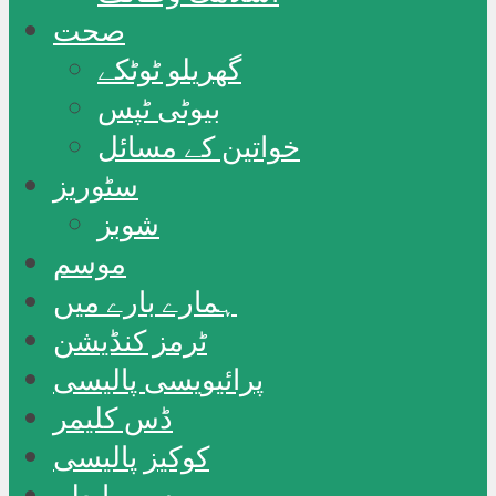
صحت
گھریلو ٹوٹکے
بیوٹی ٹپس
خواتین کے مسائل
سٹوریز
شوبز
موسم
ہمارے بارے میں
ٹرمز کنڈیشن
پرائیویسی پالیسی
ڈس کلیمر
کوکیز پالیسی
ہم سے رابطہ