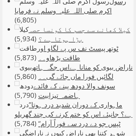
رسول
اکرم صلی اللہ علیہ وسلم نے فرمایا
(6,805)
کیلا کھانے سے جسم کا کونسا حصہ
بڑا ہوتا ہے ؟
(5,934)
ٹوتھ پیسٹ نف س پے لگاو اور
طاقت بڑھاو۔۔
(5,873)
ناراض بیوی کو منانا ہےاس جگہ ہاتھ
لگائیں فورا ماں جائے گی۔۔
(5,860)
سونف والا دودھ پینے کے فائدے
ہاضمہ تیزابیت
(5,790)
”ماہواری کے دوران شدید درد ہوتا
ہے؟ جانیئے اس کو ختم کرنے کی چند گھریلو
ٹپس جو دے درد سے فوراً آرام“
(5,784)
شوہر کتنا بھی ناراض کیوں نہ