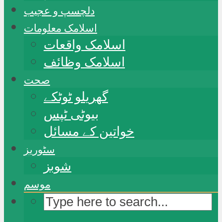
دلچسپ و عجیب
اسلامک معلومات
اسلامک واقعات
اسلامک وظائف
صحت
گھریلو ٹوٹکے
بیوٹی ٹپس
خواتین کے مسائل
سٹوریز
شوبز
موسم