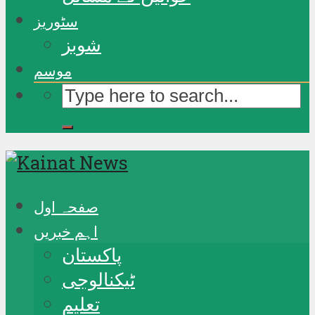
سٹوریز
شوبز
موسم
صفحہ اول
اہم خبریں
پاکستان
ٹیکنالوجی
تعلیم