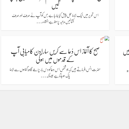
لیں
اس تحریر میں ایک ایسا عمل پیش کیا جارہا ہے جس کو آپ نے صرف اور صرف
اکتالیس مرتبہ پڑھنا ہے انشاء...
ئیں
صبح کا آغاز اس دُعا سے کریں سارا دن کامیابی آپ
کے قدموں میں ہوگی
یہ
حضرت انس ؓ فرماتے ہیں کہ جو شخص اس دعا کو دس بار پڑھے گا وہ گناہوں سے ایسا
پاک ہوجاتا ہے جیسا کہ...