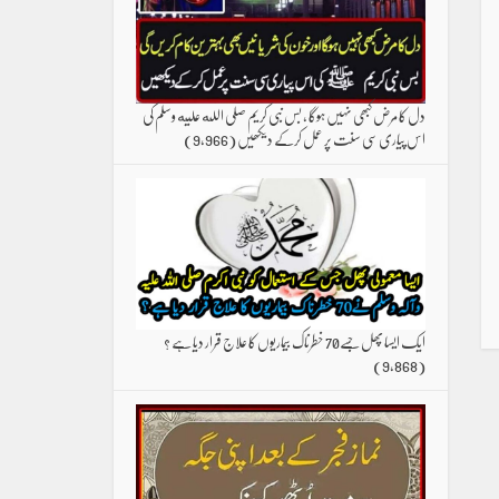
دل کا مرض کبھی نہیں ہوگا ، بس نبی کریم صلی الله علیه وسلم کی
اس پیاری سی سنت پر عمل کرکے دیکھیں
(9,966)
ایک ایسا پھل جسے70 خطرناک بیماریوں کا علاج قرار دیا ہے ؟
(9,868)