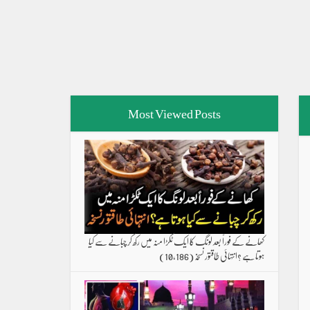
Most Viewed Posts
کھانے کے فوراً بعد لونگ کا ایک ٹکڑا منہ میں رکھ کر چبانے سے کیا
ہوتا ہے ؟انتہائی طاقتور نسخہ
(10,186)