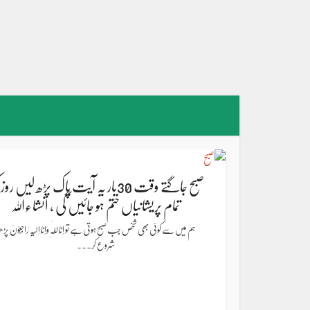
صبح جاگتے وقت 30بار یہ آیت پاک پڑھ لیں رو
تمام پریشانیاں ختم ہو جائیں گی ، انشاءاللہ
ہم میں سے کوئی بھی شخص جب صبح ہوتی ہے تو اِنَّا لِلّٰہِ وَاِنَّا اِلَیْہِ رَاجِعُوْنَ پڑھن
شروع کر...