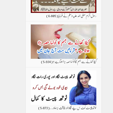
رسول اکرم صلی اللہ علیہ وسلم نے فرمایا
(6,805)
کیلا کھانے سے جسم کا کونسا حصہ بڑا ہوتا ہے ؟
(5,934)
ٹوتھ پیسٹ نف س پے لگاو اور طاقت بڑھاو۔۔
(5,873)