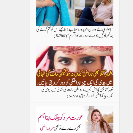
”ماہواری کے دوران شدید درد ہوتا ہے؟ جانیئے اس کو ختم کرنے کی
چند گھریلو ٹپس جو دے درد سے فوراً آرام“
(5,784)
شوہر کتنا بھی ناراض کیوں نہ ہو لیکن رات کی تنہائی میں بیوی کی
ایک چیز ناراضگی کو دور کر دیتی
(5,770)