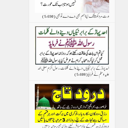
ورت مرد کو بیشک اپنا جسم بھی دے دے تو بھی
(5,690)
احد پہاڑ کے برابر نیکیاں دینے والے کلمات،رسول اکرم صلی اللہ
علیہ وسلم نے فرمایا
(5,608)
درود تاج،ہر قسم کے جائز مسائل کیلئے روزانہ تین مرتبہ پڑھیں