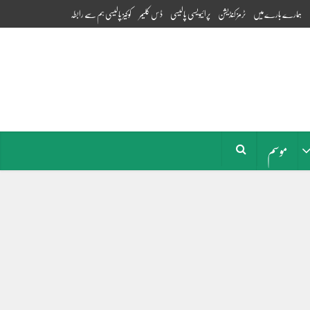
ہمارے بارے میں
ٹرمز کنڈیشن
پرائیویسی پالیسی
ڈس کلیمر
کوکیز پالیسی
ہم سے رابطہ
موسم