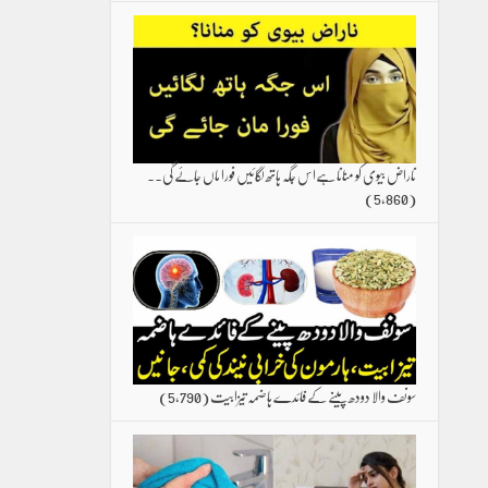
ناراض بیوی کو منانا ہےاس جگہ ہاتھ لگائیں فورا ماں جائے گی۔۔
(5,860)
سونف والا دودھ پینے کے فائدے ہاضمہ تیزابیت
(5,790)