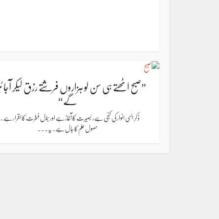
”صبح اٹھتے ہی سن لو ہزاروں فرشتے رزق لیکر آجا 
گے“
ذکرِ الٰہی انوار کی کنجی ہے، بصیرت کا آغاز ہے اور جمال فطرت کا اقرار ہے۔ 
حصول علم کا جال ہے۔ یہ...