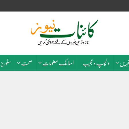
خبریں
دلچسپ و عجیب
اسلامک معلومات
صحت
سٹوریز