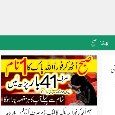
Tag - صبح
ز کی
ا
صبح اُٹھ کر فوراً اللہ پاک کا ایک نام صرف اکتالیس بار پڑھ