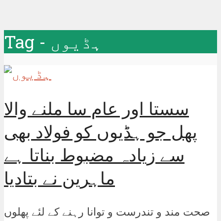
Tag - ہڈیوں
سستا اور عام سا ملنے والا
پھل جو ہڈیوں کو فولاد بھی
سے زیادہ مضبوط بناتا ہے
ماہرین نے بتادیا
صحت مند و تندرست و توانا رہنے کے لئے پھلوں