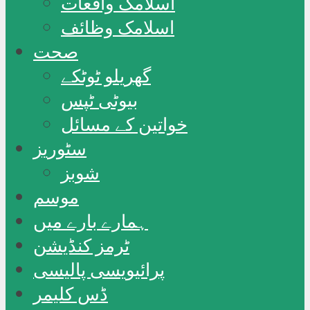
اسلامک واقعات
اسلامک وظائف
صحت
گھریلو ٹوٹکے
بیوٹی ٹپس
خواتین کے مسائل
سٹوریز
شوبز
موسم
ہمارے بارے میں
ٹرمز کنڈیشن
پرائیویسی پالیسی
ڈس کلیمر