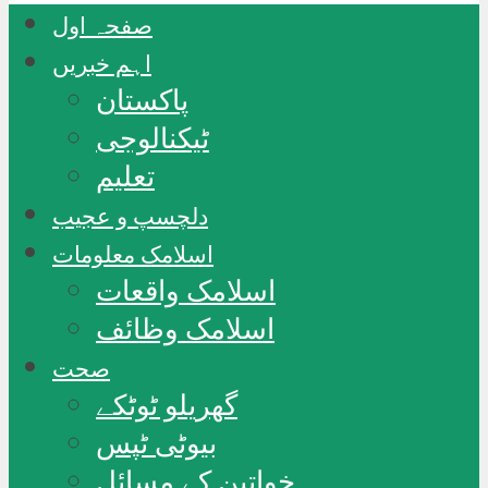
صفحہ اول
اہم خبریں
پاکستان
ٹیکنالوجی
تعلیم
دلچسپ و عجیب
اسلامک معلومات
اسلامک واقعات
اسلامک وظائف
صحت
گھریلو ٹوٹکے
بیوٹی ٹپس
خواتین کے مسائل