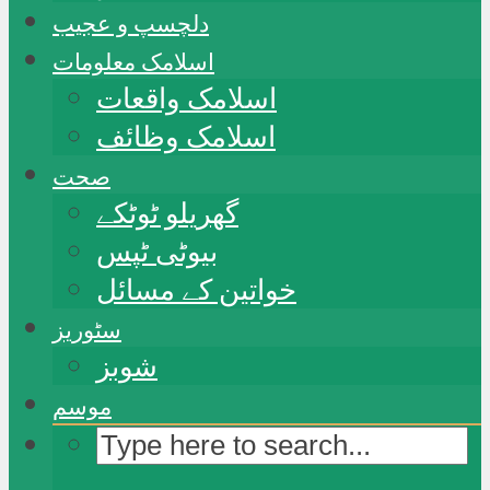
دلچسپ و عجیب
اسلامک معلومات
اسلامک واقعات
اسلامک وظائف
صحت
گھریلو ٹوٹکے
بیوٹی ٹپس
خواتین کے مسائل
سٹوریز
شوبز
موسم