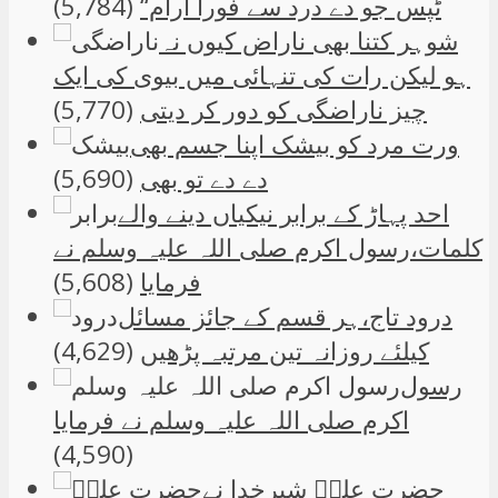
ٹپس جو دے درد سے فوراً آرام“
(5,784)
شوہر کتنا بھی ناراض کیوں نہ
ہو لیکن رات کی تنہائی میں بیوی کی ایک
چیز ناراضگی کو دور کر دیتی
(5,770)
ورت مرد کو بیشک اپنا جسم بھی
دے دے تو بھی
(5,690)
احد پہاڑ کے برابر نیکیاں دینے والے
کلمات،رسول اکرم صلی اللہ علیہ وسلم نے
فرمایا
(5,608)
درود تاج،ہر قسم کے جائز مسائل
کیلئے روزانہ تین مرتبہ پڑھیں
(4,629)
رسول
اکرم صلی اللہ علیہ وسلم نے فرمایا
(4,590)
حضرت علیؑ شیرخدا نے