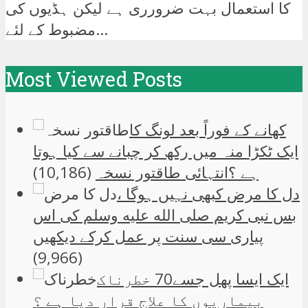
کا استعمال بہت ضرورری ہے لیکن ہڈیوں کی
مضبوط کے لئے...
Most Viewed Posts
کھانے کے فوراً بعد لونگ کا
ایک ٹکڑا منہ میں رکھ کر چبانے سے کیا ہوتا
ہے ؟انتہائی طاقتور نسخہ
(10,186)
دل کا مرض کبھی نہیں ہوگا ،
بس نبی کریم صلی الله علیه وسلم کی اس
پیاری سی سنت پر عمل کرکے دیکھیں
(9,966)
ایک ایسا پھل جسے70 خطرناک
بیماریوں کا علاج قرار دیا ہے ؟