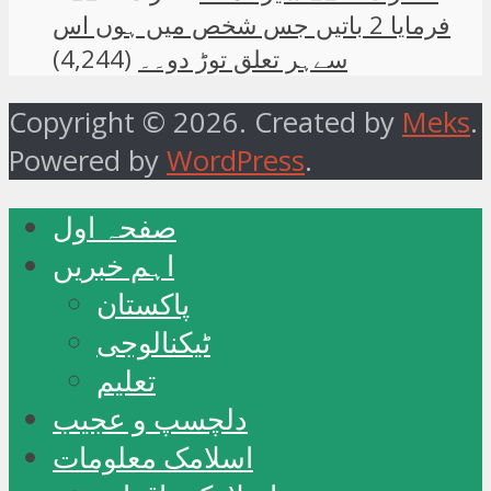
فرمایا 2 باتیں جس شخص میں ہوں اس
سےہر تعلق توڑ دو۔۔
(4,244)
Copyright © 2026. Created by
Meks
.
Powered by
WordPress
.
صفحہ اول
اہم خبریں
پاکستان
ٹیکنالوجی
تعلیم
دلچسپ و عجیب
اسلامک معلومات