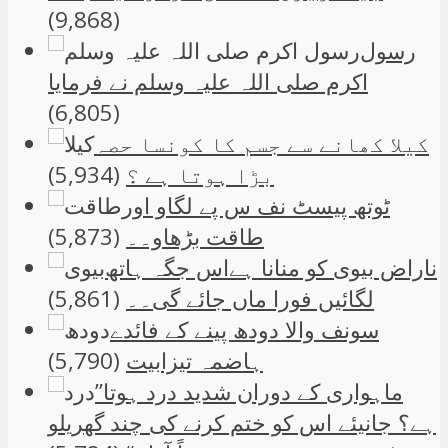
(9,868)
رسول
اکرم صلی اللہ علیہ وسلم نے فرمایا
(6,805)
کیلا کھانے سے جسم کا کونسا حصہ
بڑا ہوتا ہے ؟
(5,934)
ٹوتھ پیسٹ نف س پے لگاو اور
طاقت بڑھاو۔۔
(5,873)
ناراض بیوی کو منانا ہےاس جگہ ہاتھ
لگائیں فورا ماں جائے گی۔۔
(5,861)
سونف والا دودھ پینے کے فائدے
ہاضمہ تیزابیت
(5,790)
”ماہواری کے دوران شدید درد ہوتا
ہے؟ جانیئے اس کو ختم کرنے کی چند گھریلو