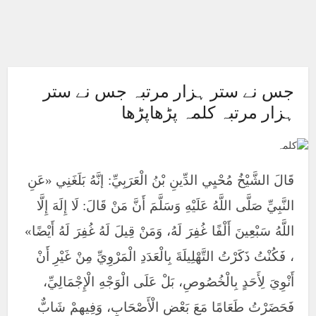
جس نے ستر ہزار مرتبہ جس نے ستر
ہزار مرتبہ کلمہ پڑھاپڑھا
قَالَ الشَّيْخُ مُحْيِي الدِّينِ بْنُ الْعَرَبِيِّ: إنَّهُ بَلَغَنِي «عَنِ
النَّبِيِّ صَلَّى اللَّهُ عَلَيْهِ وَسَلَّمَ أَنَّ مَنْ قَالَ: لَا إِلَهَ إِلَّا
اللَّهُ سَبْعِينَ أَلْفًا غُفِرَ لَهُ، وَمَنْ قِيلَ لَهُ غُفِرَ لَهُ أَيْضًا»
، فَكُنْتُ ذَكَرْتُ التَّهْلِيلَةَ بِالْعَدَدِ الْمَرْوِيِّ مِنْ غَيْرِ أَنْ
أَنْوِيَ لِأَحَدٍ بِالْخُصُوصِ، بَلْ عَلَى الْوَجْهِ الْإِجْمَالِيِّ،
فَحَضَرْتُ طَعَامًا مَعَ بَعْضِ الْأَصْحَابِ، وَفِيهِمْ شَابٌّ