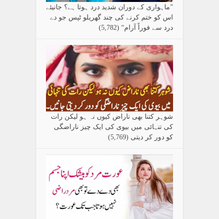
”ماہواری کے دوران شدید درد ہوتا ہے؟ جانیئے
اس کو ختم کرنے کی چند گھریلو ٹپس جو دے
درد سے فوراً آرام“
(5,782)
شوہر کتنا بھی ناراض کیوں نہ ہو لیکن رات
کی تنہائی میں بیوی کی ایک چیز ناراضگی
کو دور کر دیتی
(5,769)