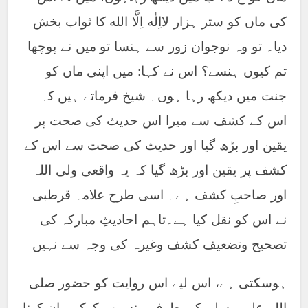
کی ماں کو ستر ہزار لااِلٰه اِلَّا الله کا ثواب بخش
دیا۔ تو وہ نوجوان زور سے ہنسا تو میں نے پوچھا
تم کیوں ہنسے؟ اس نے کہا: میں اپنی ماں کو
جنت میں دیکھ رہا ہوں۔ شیخ فرماتے ہیں کہ
اس کے کشف سے میرا اس حدیث کی صحت پر
یقین اور بڑھ گیا اور حدیث کی صحت سے اس کے
کشف پر یقین اور بڑھ گیا کہ یہ واقعی ولی اللہ
اور صاحبِ کشف ہے۔ اسی طرح علامہ قرطبی
نے اس کو نقل کیا ہے۔تاہم احادیثِ مبارکہ کی
تصحیح وتضعیف کشف وغیرہ کی وجہ سے نہیں
ہوسکتی ہے، اس لیے اس روایت کو حضور صلی
اللہ علیہ وسلم کی طرف منسوب کرکے بیان کرنا