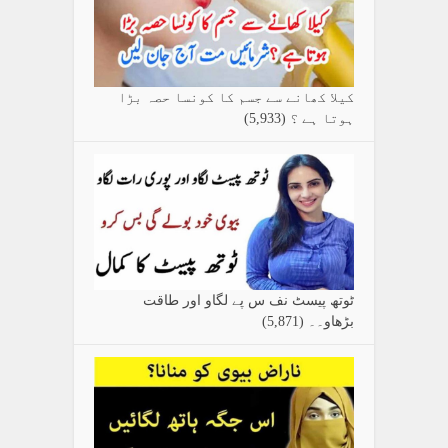
کیلا کھانے سے جسم کا کونسا حصہ بڑا
ہوتا ہے ؟
(5,933)
ٹوتھ پیسٹ نف س پے لگاو اور طاقت
بڑھاو۔۔
(5,871)