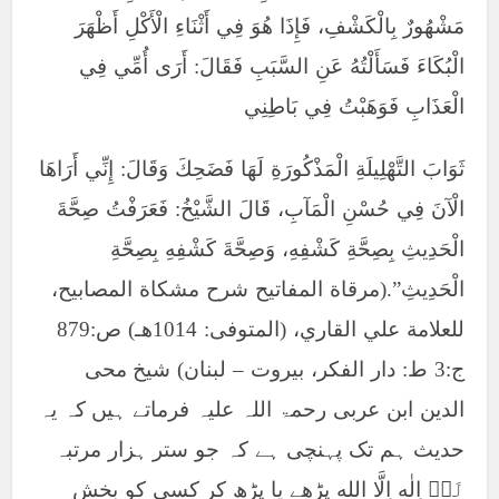
مَشْهُورٌ بِالْكَشْفِ، فَإِذَا هُوَ فِي أَثْنَاءِ الْأَكْلِ أَظْهَرَ
الْبُكَاءَ فَسَأَلْتُهُ عَنِ السَّبَبِ فَقَالَ: أَرَى أُمِّي فِي
الْعَذَابِ فَوَهَبْتُ فِي بَاطِنِي
ثَوَابَ التَّهْلِيلَةِ الْمَذْكُورَةِ لَهَا فَضَحِكَ وَقَالَ: إِنِّي أَرَاهَا
الْآنَ فِي حُسْنِ الْمَآبِ، قَالَ الشَّيْخُ: فَعَرَفْتُ صِحَّةَ
الْحَدِيثِ بِصِحَّةِ كَشْفِهِ، وَصِحَّةَ كَشْفِهِ بِصِحَّةِ
الْحَدِيثِ”.(مرقاة المفاتيح شرح مشكاة المصابيح،
للعلامة علي القاري، (المتوفى: 1014هـ) ص:879
ج:3 ط: دار الفكر، بيروت – لبنان) شیخ محی
الدین ابن عربی رحمۃ اللہ علیہ فرماتے ہیں کہ یہ
حدیث ہم تک پہنچی ہے کہ جو ستر ہزار مرتبہ
لَاۤ اِلٰه اِلَّا الله پڑھے یا پڑھ کر کسی کو بخش