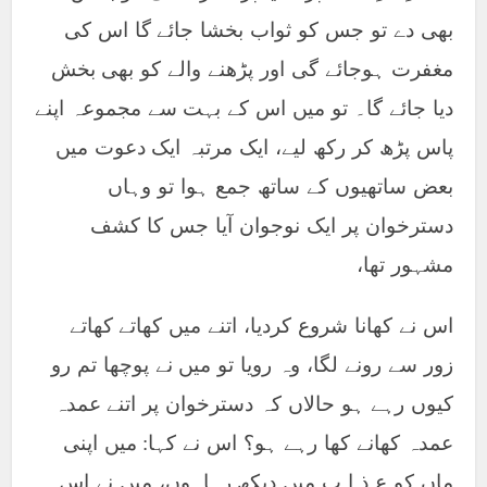
بھی دے تو جس کو ثواب بخشا جائے گا اس کی
مغفرت ہوجائے گی اور پڑھنے والے کو بھی بخش
دیا جائے گا۔ تو میں اس کے بہت سے مجموعہ اپنے
پاس پڑھ کر رکھ لیے، ایک مرتبہ ایک دعوت میں
بعض ساتھیوں کے ساتھ جمع ہوا تو وہاں
دسترخوان پر ایک نوجوان آیا جس کا کشف
مشہور تھا،
اس نے کھانا شروع کردیا، اتنے میں کھاتے کھاتے
زور سے رونے لگا، وہ رویا تو میں نے پوچھا تم رو
کیوں رہے ہو حالاں کہ دسترخوان پر اتنے عمدہ
عمدہ کھانے کھا رہے ہو؟ اس نے کہا: میں اپنی
ماں کو ع ذ ا ب میں دیکھ رہاہوں، میں نے اس