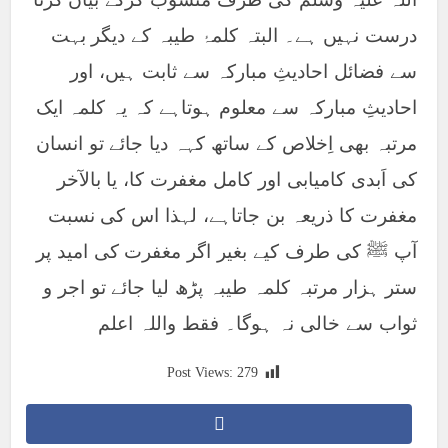
درست نہیں ہے۔ البتہ کلمۂ طیبہ کے دیگر بہت
سے فضائل احادیثِ مبارکہ سے ثابت ہیں، اور
احادیثِ مبارکہ سے معلوم ہوتاہے کہ یہ کلمہ ایک
مرتبہ بھی اِخلاص کے ساتھ کہہ دیا جائے تو انسان
کی اَبدی کامیابی اور کامل مغفرت کا، یا بالآخر
مغفرت کا ذریعہ بن جاتاہے، لہذا اس کی نسبت
آپ ﷺ کی طرف کیے بغیر اگر مغفرت کی امید پر
ستر ہزار مرتبہ کلمہ طیبہ پڑھ لیا جائے تو اجر و
ثواب سے خالی نہ ہوگا۔ فقط واللہ اعلم
Post Views:
279