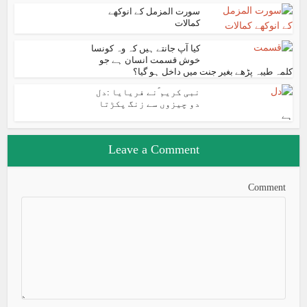
سورت المزمل کے انوکھے
کمالات
کیا آپ جانتے ہیں کہ وہ کونسا
خوش قسمت انسان ہے جو
کلمہ طیبہ پڑھے بغیر جنت میں داخل ہو گیا؟
نبی کریم ؐنے فریایا :دل
دو چیزوں سے زنگ پکڑتا
ہے
Leave a Comment
Comment