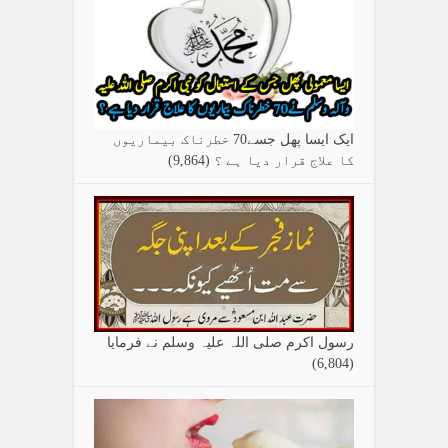
ایک ایسا پھل جسے70 خطرناک بیماریوں
کا علاج قرار دیا ہے ؟
(9,864)
رسول اکرم صلی اللہ علیہ وسلم نے فرمایا
(6,804)