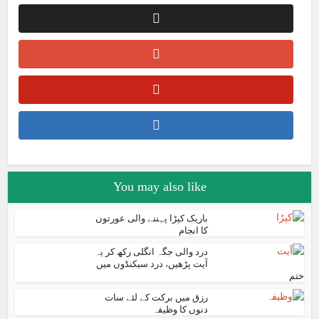
You may also like
باریک کپڑا پہننے والی عورتوں
کا انجام
درد والی جگہ انگلی رکھ کر یہ
آیت پڑھیں، درد سیکنڈوں میں
ختم
رزق میں برکت کے لئے سات
دنوں کا وظیفہ