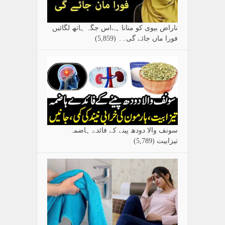
ناراض بیوی کو منانا ہےاس جگہ ہاتھ لگائیں
فورا ماں جائے گی۔۔
(5,859)
سونف والا دودھ پینے کے فائدے ہاضمہ
تیزابیت
(5,789)