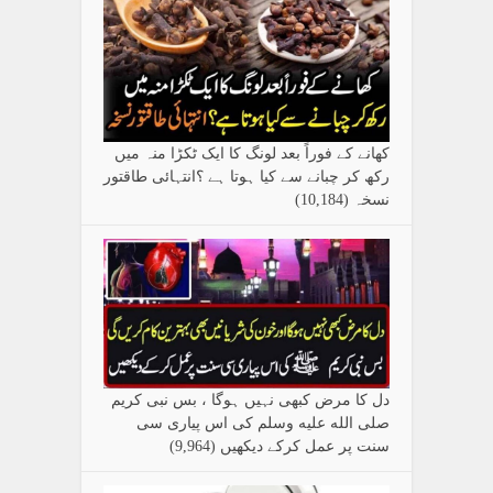
کھانے کے فوراً بعد لونگ کا ایک ٹکڑا منہ میں
رکھ کر چبانے سے کیا ہوتا ہے ؟انتہائی طاقتور
نسخہ
(10,184)
دل کا مرض کبھی نہیں ہوگا ، بس نبی کریم
صلی الله علیه وسلم کی اس پیاری سی
سنت پر عمل کرکے دیکھیں
(9,964)