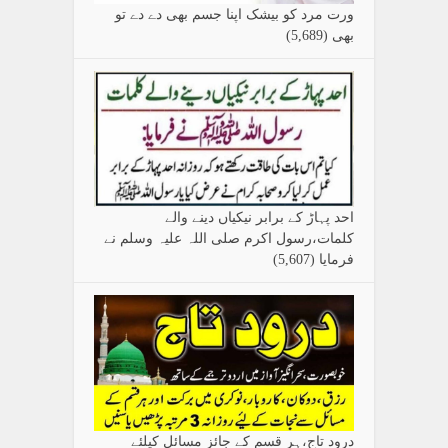
ورت مرد کو بیشک اپنا جسم بھی دے دے تو
بھی
(5,689)
احد پہاڑ کے برابر نیکیاں دینے والے
کلمات،رسول اکرم صلی اللہ علیہ وسلم نے
فرمایا
(5,607)
درود تاج،ہر قسم کے جائز مسائل کیلئے