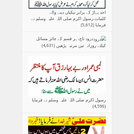
احد پہاڑ کے برابر نیکیاں دینے والے
کلمات،رسول اکرم صلی اللہ علیہ وسلم نے
فرمایا
(5,612)
درود تاج،ہر قسم کے جائز مسائل
کیلئے روزانہ تین مرتبہ پڑھیں
(4,631)
رسول اکرم صلی اللہ علیہ وسلم نے فرمایا
(4,596)