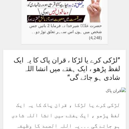
حضرت علیؑ شیرخدا نے فرمایا 2 باتیں جس
شخص میں ہوں اس سےہر تعلق توڑ دو۔۔
(4,248)
”لڑکی کرے یا لڑکا ، قران پاک کا یہ ایک
لفظ پڑھو ، ایک ہفتے میں انشا اللہ
شادی ہو جائے گی“
لڑکی کرے یا لڑکا ، قران پاک کا یہ ایک
لفظ پڑھو ، ایک ہفتے میں انشا اللہ شادی
ہو جائے گی ۔۔۔یہ اللہ الصمد کا وظیفہ