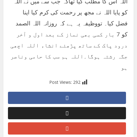
اللہ اس کا مطلب کیا تھاکہ جب سے میں نے اللہ
کو پایا اللہ نے مجھ پر رحمت کی کرم کیا اپنا
فضل کیا۔ تووظیفہ یہ ہے کہ روزانہ اللہ الصمد
کو 7 بار کسی بھی نماز کے بعد اول و آخر
درود پاک کے ساتھ پڑھئے انشاء اللہ اچھی
جگہ رشتہ ہوگا۔اللہ ہم سب کا حامی وناصر
ہو
Post Views:
292