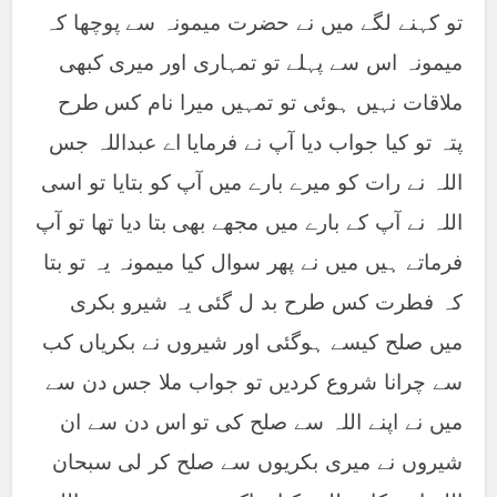
تو کہنے لگے میں نے حضرت میمونہ سے پوچھا کہ
میمونہ اس سے پہلے تو تمہاری اور میری کبھی
ملاقات نہیں ہوئی تو تمہیں میرا نام کس طرح
پتہ تو کیا جواب دیا آپ نے فرمایا اے عبداللہ جس
اللہ نے رات کو میرے بارے میں آپ کو بتایا تو اسی
اللہ نے آپ کے بارے میں مجھے بھی بتا دیا تھا تو آپ
فرماتے ہیں میں نے پھر سوال کیا میمونہ یہ تو بتا
کہ فطرت کس طرح بد ل گئی یہ شیرو بکری
میں صلح کیسے ہوگئی اور شیروں نے بکریاں کب
سے چرانا شروع کردیں تو جواب ملا جس دن سے
میں نے اپنے اللہ سے صلح کی تو اس دن سے ان
شیروں نے میری بکریوں سے صلح کر لی سبحان