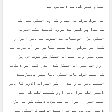
بتاؤ عصر کس نے دیکھی ہے
تم لوگ صرف یہ بتاؤ کہ وہ جنگل میں کس
سائیڈ پر گئی ہے تووہ کہنے لگے حضرت
جنگل بڑا خوفناک ہے حضرت نے پھر اصرار
کیا تو لوگوں نے سمت بتائی تو آپ فرماتے
ہیں میں وہاںسے اس جنگل کی طرف چل پڑا
اور جب میں اس جنگل کے اندر گیا تو دیکھا
کہ بہت خوف ناک جنگل تھا شیر بھیڑیئے
چیتے بھر مار ہے ان کی حشرات الارض کا بھی
ڈھیر لگاہوا تھا اور کہنے لگے کہ میں
بہت حیران ہوا یہ سب کچھ دیکھ کر یہ بڑی
دلیر بی بی ہے جو اتنے خوفناک جنگل میں