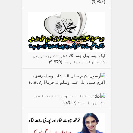
(9,968)
ایک ایسا پھل جسے70 خطرناک بیماریوں
کا علاج قرار دیا ہے ؟
(9,870)
رسول
اکرم صلی اللہ علیہ وسلم نے فرمایا
(6,808)
کیلا کھانے سے جسم کا کونسا حصہ
بڑا ہوتا ہے ؟
(5,937)