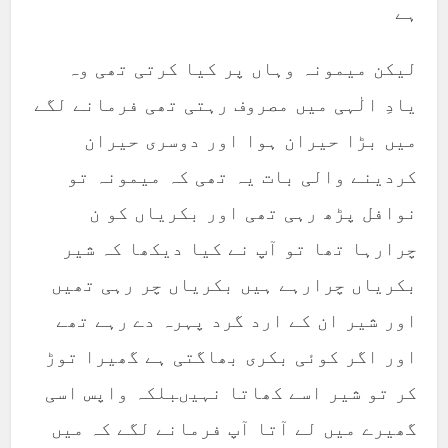
ہے
لیکن میمونہ وہاں پر کیا کرتی تھی وہ
یادِ الٰہی میں مصروف رہتی تھی فرمانے لگے
میں بڑا حیران ہوا اور دوسری حیران
کردینے والی بات یہ تھی کہ میمونہ تو
نوافل پڑھ رہی تھی اور بکریاں کو ن
چرارہا تھا تو آپ نے کیا دیکھا کہ شیر
بکریاں چرارہے ہیں بکریاں چر رہی تھیں
اور شیر ان کے ارد گرد پہرہ دے رہے تھے
اور اگر کوئی بکری بھاگتی ہے گھیرا توڑ
کر تو شیر اسے کھاتا نہیںبلکہ واپس اسی
گھیرے میں لے آتا آپ فرمانے لگے کہ میں