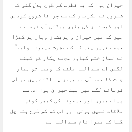
حیران ہوا کہ یہ فطرت کس طرح بدل گئی کہ
شیروں نے بکریاں کب سے چرانا شروع کردیں
اور کیسے ان کی یاری ہوگئی آپ فرماتے
ہین کہ میں حیران و پریشان وہاں پر کھڑا
مجھے نہیں پتہ کہ کب حضرت میمونہ ولید ؒ
نے نماز ختم کیاور مجھے پکار کر کہنے
لگیں اے عبداللہ ملنے کا وعدہ تو ہمارا
جنت کا تھا آپ تو یہاں پر آگئے ہیں تو آپ
فرمانے لگے میں بہت حیران ہوا اس سے
پہلے میری اور میمونہ کی کبھی کوئی
ملاقات نہیں ہوئی اور اس کو کس طرح پتہ چل
گیا کہ میرا نام عبداللہ ہے