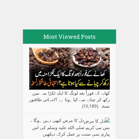
Most Viewed Posts
کھانے کے فوراً بعد لونگ کا ایک ٹکڑا منہ میں
رکھ کر چبانے سے کیا ہوتا ہے ؟انتہائی طاقتور
نسخہ
(10,189)
دل کا مرض کبھی نہیں ہوگا ،
بس نبی کریم صلی الله علیه وسلم کی اس
پیاری سی سنت پر عمل کرکے دیکھیں