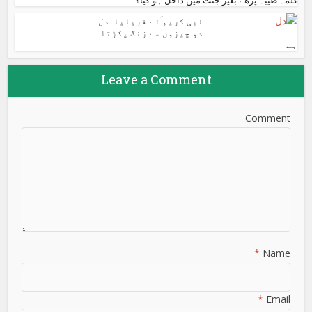
کلمہ طیبہ پڑھے بغیر جنت میں داخل ہو گیا؟
نبی کریم ؐنے فریایا :دل
دو چیزوں سے زنگ پکڑتا
ہے
Leave a Comment
Comment
*
Name
*
Email