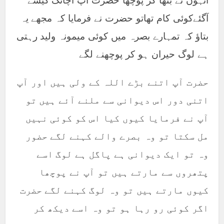
انہوں نے بٹھا کر پوچھا حضرت آپ اچانک کیسے
آگئےکوئی کام تھاتو حضرت نے فرمایا کہ مجھے یہ
بتاؤ کہ تمہارے بصرہ میں کوئی میمونہ ولید رہتی
ہے لوگ حیران ہو کر پوچھنے لگے
حضرت آپ اتنے بڑے اللہ کے ولی ہیں اور آپ
اتنی دور اس دیوانی سے ملنے آئے ہیں تو
آپ نے فرمایا کیوں کیا اس کو کوئی نہیں
مل سکتا تو وہ بصرے والے کہنے لگے حضور
وہ تو ایک دیوانی ہے پاگل ہے لوگ اسے
پتھروں سے مارتے ہیں تو آپ نے پوچھا
کیوں مارتے ہیں تو وہ لوگ کہنے لگے حضرت
اگر کوئی رو رہا ہو تو وہ اسے دیکھ کر