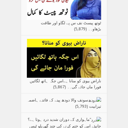
ٹوتھ پیسٹ نف س پے لگاو اور طاقت
بڑھاو۔۔
(5,879)
ناراض بیوی کو منانا ہےاس جگہ ہاتھ لگائیں
فورا ماں جائے گی۔۔
(5,867)
سونف والا دودھ پینے کے فائدے ہاضمہ
تیزابیت
(5,793)
”ماہواری کے دوران شدید درد ہوتا ہے؟
جانیئے اس کو ختم کرنے کی چند گھریلو ٹپس