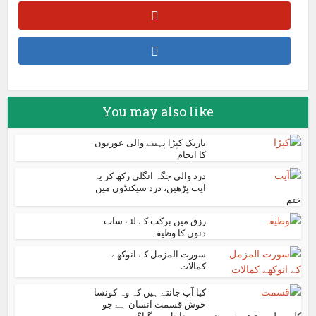
You may also like
باریک کپڑا پہننے والی عورتوں
کا انجام
درد والی جگہ انگلی رکھ کر یہ
آیت پڑھیں، درد سیکنڈوں میں
ختم
رزق میں برکت کے لئے سات
دنوں کا وظیفہ
سورت المزمل کے انوکھے
کمالات
کیا آپ جانتے ہیں کہ وہ کونسا
خوش قسمت انسان ہے جو