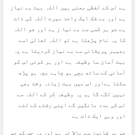
ہے اس کے لفظی معنی ہیں اللہ بہت بے نیاز
ہے اور بے شک ایک واحد میرے اللہ کی ذات
ہے جو ہر کسی سے بے نیا ز ہے اور جو اللہ
کا یہ نام پڑھتا ہے تو اللہ تعالیٰ اسے
بھیہر پریشانی سے بے نیاز کردیتا ہے یہ
بہت آسان سا وظیفہ ہے اور ہر کوئی اس کو
آسانی کے ساتھ بچی ہو چاہے بچہ ہو پڑھ
سکتا ہےاور اس میں بہت زیادہ وقت بھی
نہیں لگے گا ہم یہ وظیفہ کر کے اللہ سے
اس کی مدد مانگیں گے اپنی رشتے کے لئے
اور وہی ایک ذات ہے
جو ہر قانون سے بالا تر ہے اور وہ جس کو جو