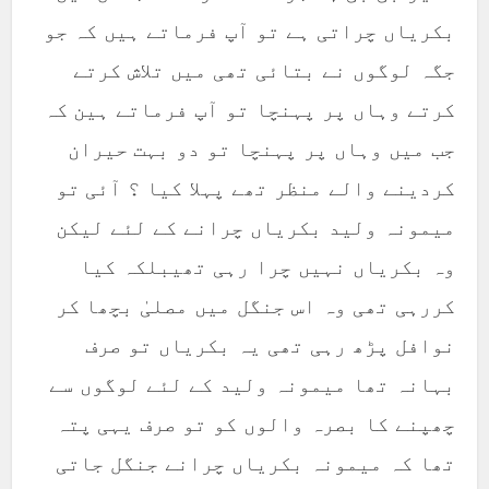
بکریاں چراتی ہے تو آپ فرماتے ہیں کہ جو
جگہ لوگوں نے بتائی تھی میں تلاش کرتے
کرتے وہاں پر پہنچا تو آپ فرماتے ہین کہ
جب میں وہاں پر پہنچا تو دو بہت حیران
کردینے والے منظر تھے پہلا کیا ؟ آئی تو
میمونہ ولید بکریاں چرانے کے لئے لیکن
وہ بکریاں نہیں چرا رہی تھیبلکہ کیا
کررہی تھی وہ اس جنگل میں مصلیٰ بچھا کر
نوافل پڑھ رہی تھی یہ بکریاں تو صرف
بہانہ تھا میمونہ ولید کے لئے لوگوں سے
چھپنے کا بصرہ والوں کو تو صرف یہی پتہ
تھا کہ میمونہ بکریاں چرانے جنگل جاتی