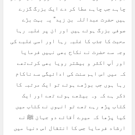
چاہے جب چاہے عطا کر دے ایک بزرگ گزرے
ہیں حضرت عبداللہ بن زید ؒ یہ بہت بڑے
صوفی بزرگ ہوئے ہیں اور ان پر غلبہ رہا
محبت کا جذب کا غلبہ رہا اور اسی غلبے کی
وجہ سے حضرت نے نکاح بھی نہیں فرمایا
اور آپ اکثر و بیشتر رویا بھی کرتےتھے
کہ میں اس اہم سنت کی ادائیگی سے ناکام
رہا ہوں جب بوڑھے ہوئے تو ایک مرتبہ کا
ذکر ہے کہ وہ بیٹھے ہوئے تھے اور ایک
کتاب پڑھ رہے تھے تو انہوں نے کتاب میں
کیا پڑھا کہ میرے آقائے دو جہان ﷺ نے
ارشاد فرمایا جس کا انتقال اس دنیا میں