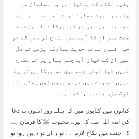
بغیر نکاح کے ہوگیا اور وہ مسلمان مرا
چاہے وہ مرد تھایا عورت تھی خواہ وہ بچہ
تھا یا بچی تھی تو کیاہوگا اللہ جل شانہ
جنت میں ان کا آپس میں نکاح کر دیں گے تو
جب انہوں نے یہ حدیث مبارکہ پڑھی تو دل
میں ان کے خیال آیاچلو یہاں پر تو نکاح
نہیں کیا لیکن جنت میں تو ہوگا ہی تو پتہ
نہیں اب جنت میں میری بیوی کون ہوگی بڑے
لوگ بڑی باتیں ،لکھا ہے
کتابوں میں کتابوں میں کہ پہلے روز انہوں نے دعا
کی اپنے اللہ سے کہ تیرے محبوب ﷺ کا فرمان ہے
کہ جنت میں نکاح لازم ہے تو یہاں تو نہیں ہوا تو