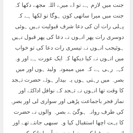
جنت میں لازم ہے تو اے میرے اللہ مجھے دکھا کہ
جنت میں میرا ساتھی کون ہوگا تو لکھا ہے کہ
پہلی رات ان کی دعا شرف قبولیت نہیں ہوئی
دوسری رات پھر انہوں نے دعا کی پھر قبول نہیں
ہوئیجب انہوں نے تیسری رات دعا کی تو خواب
میں انہوں نے کیا دیکھا کہ ایک عورت ہے اور وہ
کہہ رہی ہے کہ میں میمونہ ولید ہوں اور میں
بصرہ میں رہتی ہوں یہ بیدار ہوئے حضرت تہجد
کا وقت تھا انہوں نے تہجد کے نوافل اداکئے اور
نماز فجر باجماعت پڑھی اور سواری لی اور بصرہ
کی طرف روانہ ہوگئ ے بصرہ والوں نے حضرت
کا بہت اچھا استقبال کیا وہ سبھی جانتے تھے اور