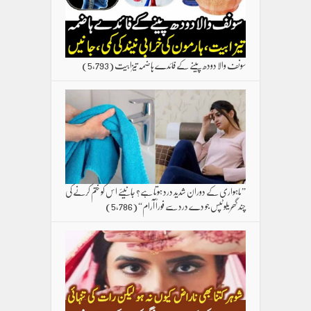
سونف والا دودھ پینے کے فائدے ہاضمہ تیزابیت
(5,793)
”ماہواری کے دوران شدید درد ہوتا ہے؟ جانیئے اس کو ختم کرنے کی
چند گھریلو ٹپس جو دے درد سے فوراً آرام“
(5,786)