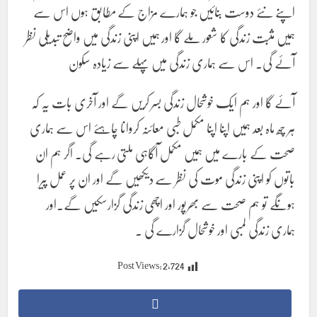
اپنے نئے دوست بنائیں جو ہمارے مزاج کے مطابق ہوں اس سے
ہمیں مثبت زندگی کا شعور ملے گا اور ہمیں اپنی زندگی میں واضح تبدیلی نظر
آئے گی۔ اس سے ہماری زندگی میں پہلے سے زیادہ سکون
آئے گا اور ہم ایک خوشحال زندگی بسر کریں گے اور آخری بات یہ کہ
ہر چھ ماہ بعد ہمیں اپنا اپنا مکمل طبی معائنہ کروانا چاہئے اس سے ہماری
صحت کے بارے میں ہمیں مکمل آگاہی ملتی رہے گی۔ اگر ہم ان
باتوں کو اپنی زندگی موت کی نظر سے دیکھیں گے اور ان پر عمل پیرا
ہونگے تو ہم صحت سے بھرپور اور اچھی زندگی گزارسکیں گے۔اور
ہماری زندگی لمبی اور خوشحال گزارے گی ۔
Post Views:
2,724