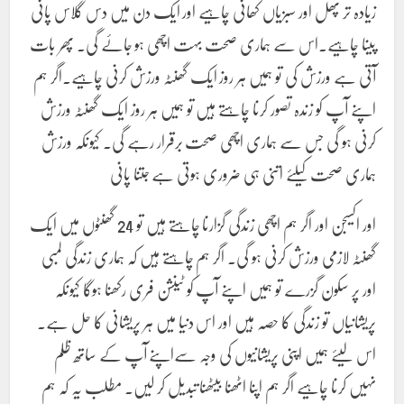
زیادہ تر پھل اور سبزیاں کھانی چاہیے اور ایک دن میں دس گلاس پانی
پینا چاہیے۔اس سے ہماری صحت بہت اچھی ہو جائے گی۔ پھر بات
آتی ہے ورزش کی تو ہمیں ہر روز ایک گھنٹہ ورزش کرنی چاہیے.اگر ہم
اپنے آپ کو زندہ تصور کرنا چاہتے ہیں تو ہمیں ہر روز ایک گھنٹہ ورزش
کرنی ہو گی جس سے ہماری اچھی صحت برقرار رہے گی۔ کیونکہ ورزش
ہماری صحت کیلئے اتنی ہی ضروری ہوتی ہے جتنا پانی
اور اکسیجن اور اگر ہم اچھی زندگی گزارنا چاہتے ہیں تو 24 گھنٹوں میں ایک
گھنٹہ لازمی ورزش کرنی ہو گی۔ اگر ہم چاہتے ہیں کہ ہماری زندگی لمبی
اور پر سکون گزرے تو ہمیں اپنے آپ کو ٹینشن فری رکھنا ہوگا کیونکہ
پریشانیاں تو زندگی کا حصہ ہیں اور اس دنیا میں ہر پریشانی کا حل ہے۔
اس لیئے ہمیں اپنی پریشانیوں کی وجہ سےاپنے آپ کے ساتھ ظلم
نہیں کرنا چاہیے اگر ہم اپنا اٹھنا بیٹھنا تبدیل کر لیں۔ مطلب یہ کہ ہم