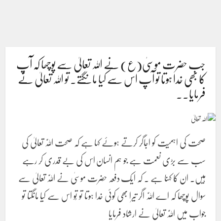
جب حضرت موسیٰ(ع) نے اللہ تعالیٰ سے پوچھا کہ آپ
کا بھی خدا ہوتا تو آپ اس سے کیا مانگتے۔ تو اللہ تعالیٰ نے
فرمایا۔۔
صحت کی اہمیت کو اجاگر کرتے ہوئے کہا ہے کہ صحت الّٰلہ تعالیٰ کی
سب سے بڑی نعمت ہے جو ہم انسان اس کی بے قدری کر رہے
ہیں۔ ان کا کہنا ہے ۔ کہ ایک دفعہ حضرت موسیٰ نے الّٰلہ تعالیٰ سے
سوال پوچھا کہ اے الّٰلہ اگر تیرا بھی کوئی خدا ہوتا تو تُو اس سے کیا مانگتا تو
جواب میں الّٰلہ تعالیٰ نے ارشاد فرمایا