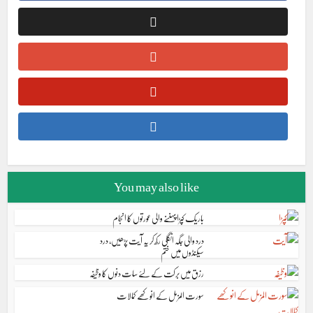
You may also like
باریک کپڑا پہننے والی عورتوں کا انجام
درد والی جگہ انگلی رکھ کر یہ آیت پڑھیں، درد
سیکنڈوں میں ختم
رزق میں برکت کے لئے سات دنوں کا وظیفہ
سورت المزمل کے انوکھے کمالات