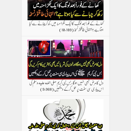
کھانے کے فوراً بعد لونگ کا ایک ٹکڑا منہ میں رکھ کر چبانے سے کیا
ہوتا ہے ؟انتہائی طاقتور نسخہ
(10,189)
دل کا مرض کبھی نہیں ہوگا ، بس نبی کریم صلی الله علیه وسلم کی
اس پیاری سی سنت پر عمل کرکے دیکھیں
(9,968)