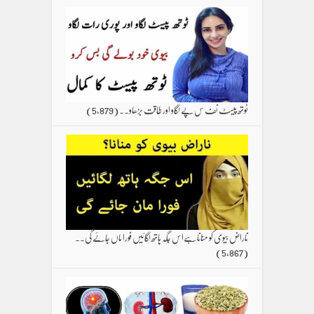
ٹوتھ پیسٹ نف س پے لگاو اور طاقت بڑھاو۔۔
(5,879)
ناراض بیوی کو منانا ہےاس جگہ ہاتھ لگائیں فورا ماں جائے گی۔۔
(5,867)