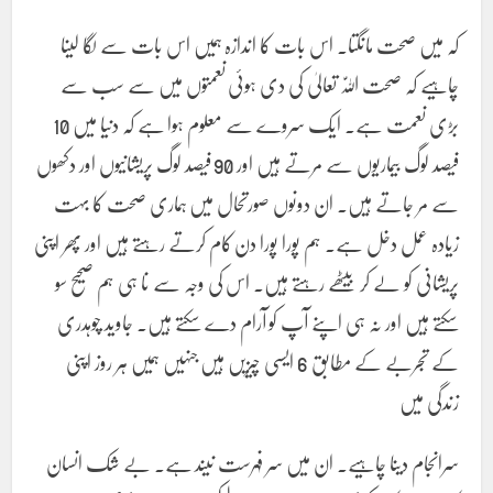
کہ میں صحت مانگتا۔ اس بات کا اندازہ ہمیں اس بات سے لگا لینا
چاہیے کہ صحت الّٰلہ تعالیٰ کی دی ہوئی نعمتوں میں سے سب سے
بڑی نعمت ہے۔ ایک سروے سے معلوم ہوا ہے کہ دنیا میں 10
فیصد لوگ بیماریوں سے مرتے ہیں اور 90 فیصد لوگ پریشانیوں اور دکھوں
سے مر جاتے ہیں۔ ان دونوں صورتحال میں ہماری صحت کا بہت
زیادہ عمل دخل ہے۔ ہم پورا پورا دن کام کرتے رہتے ہیں اور پھر اپنی
پریشانی کو لے کر بیٹھے رہتے ہیں۔ اس کی وجہ سے نا ہی ہم صحیح سو
سکتے ہیں اور نہ ہی اپنے آپ کو آرام دے سکتے ہیں۔ جاوید چوہدری
کے تجربے کے مطابق 6 ایسی چیزیں ہیں جنہیں ہمیں ہر روز اپنی
زندگی میں
سرانجام دینا چاہیے۔ ان میں سر فہرست نیند ہے۔ بے شک انسان