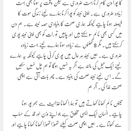
کا پورا دن کام کرنا بہت ضروری ہے لیکن وقت پر سونا بھی بہت
زیادہ ضروری ہے۔ اپنی نیند کو پورا کرنا ہمارے لیئے زندگی موت کا
فیصلہ ہونا چاہیے کیونکہ ہماری صحت کا بنیادی حصہ نیند ہے۔ ہم دن
میں کسی بھی ٹائم سو سکتے ہیں اور چاہیں تو رات کو بھی اپنی نیند پوری
کرسکتے ہیں۔ مگر 8 گھنٹوں سے زیادہ سونا ہمارے لیئے بہت زیادہ
ضروری ہے۔ ہمیں نیند ہر حال میں پوری کرنی چاہیے کیونکہ یہ ہمارے
لیئے ایک تیل کی مانند ہے اگر یہ نہیں ہوگا تو ہم چل نہیں سکیں
گے۔ اس لیئے نیند صحت کی بنیاد ہے۔ پھر بات آتی ہے اچھی
صحت غذا کی۔ اگر ہم
تینوں ٹائم کھانا کھاتے ہیں تو ہمارا کھانا غذائیت سے بھر پور ہونا
چاہیے۔ انسان ایک ایسی مخلوق ہے جو اپنے وزن اور قد کے حساب
سے کھاتا ہے۔ ہمیں اچھی صحت کیلئے تھوڑا تھوڑا کھانا کھانا چاہیے اور