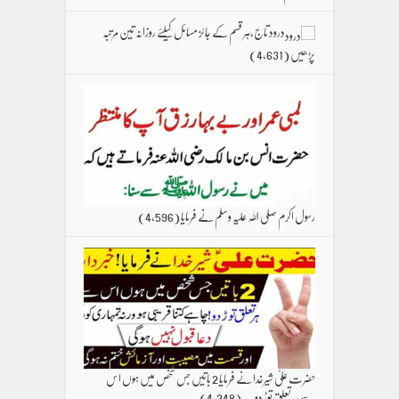
درود تاج،ہر قسم کے جائز مسائل کیلئے روزانہ تین مرتبہ
پڑھیں
(4,631)
رسول اکرم صلی اللہ علیہ وسلم نے فرمایا
(4,596)
حضرت علیؑ شیرخدا نے فرمایا 2 باتیں جس شخص میں ہوں اس
سےہر تعلق توڑ دو۔۔
(4,248)