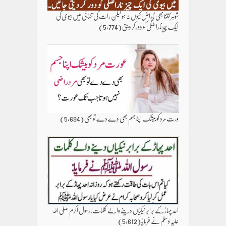
شوہر کتنا بھی ناراض کیوں نہ ہو لیکن رات کی تنہائی میں بیوی کی
ایک چیز ناراضگی کو دور کر دیتی
(5,774)
ورت مرد کو بیشک اپنا جسم بھی دے دے تو بھی
(5,694)
احد پہاڑ کے برابر نیکیاں دینے والے کلمات،رسول اکرم صلی اللہ
علیہ وسلم نے فرمایا
(5,612)