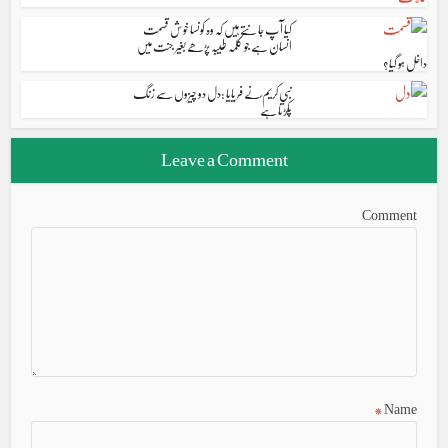
کیا آپ جانتے ہیں کہ وہ کونسا خوش قسمت
انسان ہے جو کلمہ طیبہ پڑھے بغیر جنت میں
داخل ہو گیا؟
نبی کریم ؐنے فریایا :دل دو چیزوں سے زنگ
پکڑتا ہے
Leave a Comment
Comment
*
Name