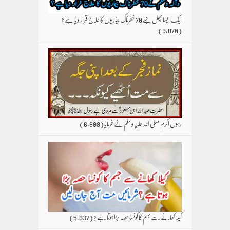
ایک ایسا پھل جسے70 خطرناک بیماریوں کا علاج قرار دیا ہے ؟
(9,870)
رسول اکرم صلی اللہ علیہ وسلم نے فرمایا
(6,808)
کیلا کھانے سے جسم کا کونسا حصہ بڑا ہوتا ہے ؟
(5,937)