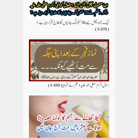
ایک ایسا پھل جسے70 خطرناک بیماریوں کا علاج قرار دیا ہے ؟
(9,870)
رسول اکرم صلی اللہ علیہ وسلم نے فرمایا
(6,808)