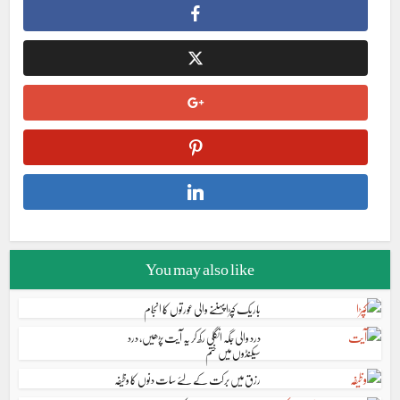
You may also like
باریک کپڑا پہننے والی عورتوں کا انجام
درد والی جگہ انگلی رکھ کر یہ آیت پڑھیں، درد
سیکنڈوں میں ختم
رزق میں برکت کے لئے سات دنوں کا وظیفہ