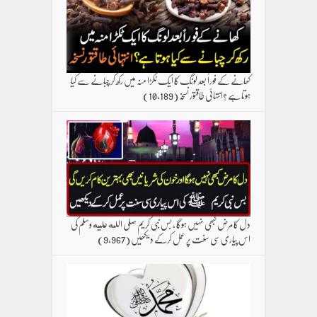
کھانے کے فوراً بعد لونگ کا ایک ٹکڑا منہ میں رکھ کر چبانے سے کیا
ہوتا ہے ؟انتہائی طاقتور نسخہ
(10,189)
دل کا مرض کبھی نہیں ہوگا ، بس نبی کریم صلی الله علیه وسلم کی
اس پیاری سی سنت پر عمل کرکے دیکھیں
(9,967)