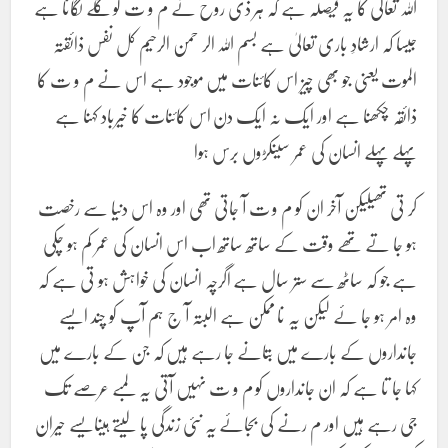
اللہ تعالیٰ کا یہ فیصلہ ہے کہ ہر ذی روح نے م و ت کو گلے لگانا ہے
جیسا کہ ارشادِ باری تعالیٰ ہے بسم اللہ الر حمن الرحیم کل نفس ذائقتہ
الموت یعنی جو بھی چیز اس کائنات میں موجود ہے اس نے م و ت کا
ذائقہ چکھنا ہے اور ایک نہ ایک دن اس کائنات کا خیرباد کہنا ہے
پہلے پہلے انسان کی عمر سینکڑوں برس ہوا
کر تی تھیلیکن آخر ان کو م و ت آ جاتی تھی اور وہ اس دنیا سے رخصت
ہو جا تے تھے وقت کے ساتھ ساتھ اب اس انسان کی عمر کم ہو چکی
ہے جو کہ ساٹھ سے ستر سال ہے اگرچہ انسان کی خواہش ہو تی ہے کہ
وہ امر ہو جا ئے لیکن یہ نا ممکن ہے البتہ آ ج ہم آپ کو چند ایسے
جانداروں کے بارے میں بتانے جا رہے ہیں کہ جن کے بارے میں
کہا جا تا ہے کہ ان جانداروں کو م و ت نہیں آتی یہ لمبے عرصے تک
جی رہے ہیں اور م رنے کی بجائے یہ نئی زندگی پا لیتے ہیںایسے حیران