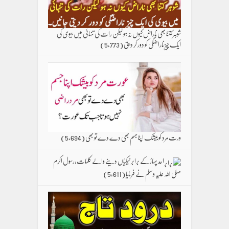
شوہر کتنا بھی ناراض کیوں نہ ہو لیکن رات کی تنہائی میں بیوی کی
ایک چیز ناراضگی کو دور کر دیتی
(5,773)
ورت مرد کو بیشک اپنا جسم بھی دے دے تو بھی
(5,694)
احد پہاڑ کے برابر نیکیاں دینے والے کلمات،رسول اکرم
صلی اللہ علیہ وسلم نے فرمایا
(5,611)