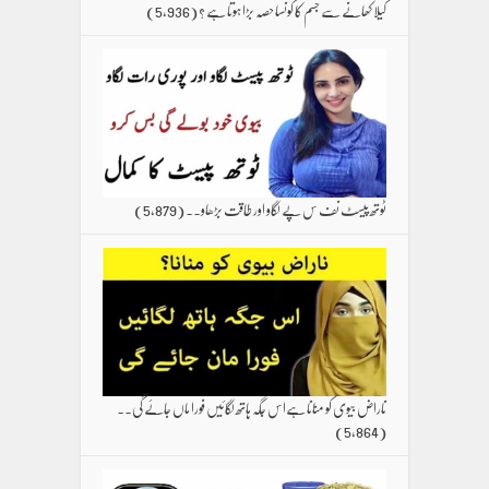
کیلا کھانے سے جسم کا کونسا حصہ بڑا ہوتا ہے ؟
(5,936)
ٹوتھ پیسٹ نف س پے لگاو اور طاقت بڑھاو۔۔
(5,879)
ناراض بیوی کو منانا ہےاس جگہ ہاتھ لگائیں فورا ماں جائے گی۔۔
(5,864)