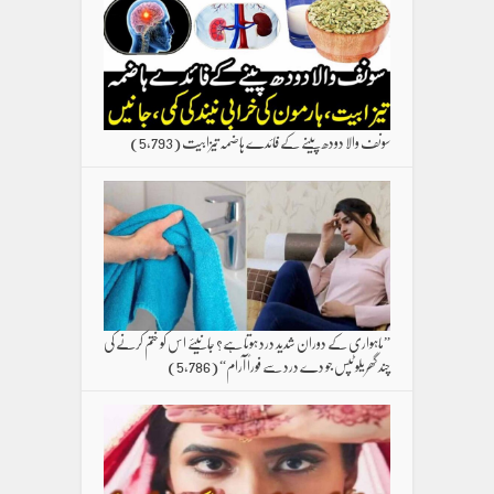
سونف والا دودھ پینے کے فائدے ہاضمہ تیزابیت
(5,793)
”ماہواری کے دوران شدید درد ہوتا ہے؟ جانیئے اس کو ختم کرنے کی
چند گھریلو ٹپس جو دے درد سے فوراً آرام“
(5,786)