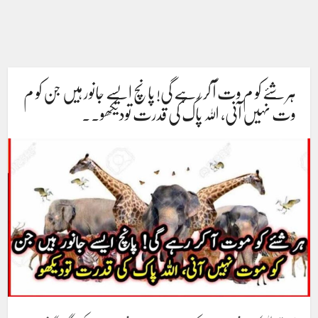
ہر شئے کو م وت آ کر رہے گی! پانچ ایسے جانور ہیں جن کو م
وت نہیں آنی، اللہ پاک کی قدرت تودیکھو۔۔