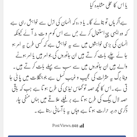
یا اس کا عملی مشاہدہ کیا
ہےاگر ہاں تو بتائے گا۔ یا د رہ کہ انسان کی ازل سے خواہش رہی ہے
کہ وہ ایسی چیز استعمال کر لے جس سے اس کو م و ت نہ آ ئے کیونکہ
انسان کی بڑی خواہشوں میں سے یہ خواہش ہے کہ کسی طرح یہ امر ہو
جا ئے چلیے بات کر تے ہیں ان جانوروں کی جو امر ہیں یا امر ہونے
والے ہیں ان جانوروں میں سے سب سے پہلے بات کر تے ہیں۔
ویٹا برگ یہ حشرات کی عجیب و غریب نسل ہے جو جنگلات میں پا ئی جا
تی ہے۔اس کا کچھ حصہ تو گھاس ٹیڈی کی طرح ہو تا ہے جب کہ باقی
حصہ لال بیگ کی طرح ہو تا ہے بر فیلے علاقے میں جہاں منفی چار
ڈگری درجہ حرارت ہو تا ہے وہاں یہ با آسانی رہتا ہے۔
Post Views:
848