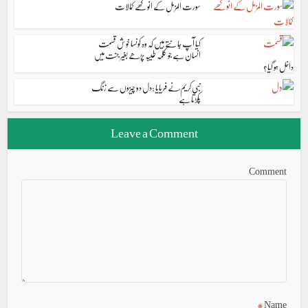
سورت المزمل کے انوکھے کمالات
کیا آپ جانتے ہیں کہ وہ کونسا خوش قسمت
انسان ہے جو کلمہ طیبہ پڑھے بغیر جنت میں
داخل ہو گیا؟
نبی کریم ؐنے فریایا :دل دو چیزوں سے زنگ
پکڑتا ہے
Leave a Comment
Comment
*
Name