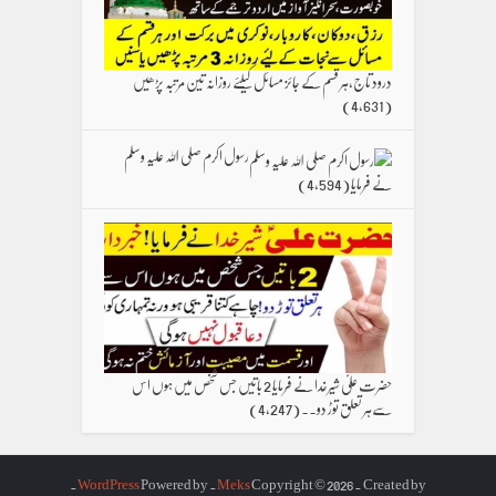
درود تاج،ہر قسم کے جائز مسائل کیلئے روزانہ تین مرتبہ پڑھیں
(4,631)
رسول اکرم صلی اللہ علیہ وسلم
نے فرمایا
(4,594)
حضرت علیؑ شیرخدا نے فرمایا 2 باتیں جس شخص میں ہوں اس
سےہر تعلق توڑ دو۔۔
(4,247)
.
WordPress
. Powered by
Meks
Copyright © 2026. Created by