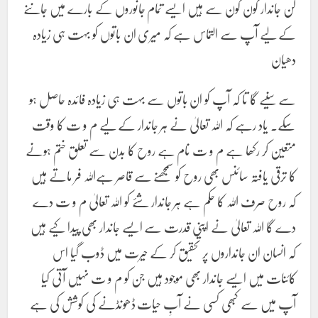
کن جاندار کون کون سے ہیں ایسے تمام جانوروں کے بارے میں جاننے
کے لیے آپ سے التماس ہے کہ میری ان باتوں کو بہت ہی زیادہ
دھیان
سے سنیے گا تا کہ آپ کو ان باتوں سے بہت ہی زیادہ فائدہ حاصل ہو
سکے۔ یاد رہے کہ اللہ تعالیٰ نے ہر جاندار کے لیے م و ت کا وقت
متعین کر رکھا ہے م و ت نام ہے روح کا بدن سے تعلق ختم ہونے
کا ترقی یافتہ سائنس بھی روح کو سمجھنے سے قاصر ہےاللہ فر ماتے ہیں
کہ روح صرف اللہ کا حکم ہے ہر جاندار شئے کو اللہ تعالیٰ م و ت دے
دے گا اللہ تعالیٰ نے اپنی قدرت سے ایسے جاندار بھی پیدا کیے ہیں
کہ انسان ان جانداروں پر تحقیق کر کے حیرت میں ڈوب گیا اس
کائنات میں ایسے جاندار بھی موجود ہیں جن کو م و ت نہیں آتی کیا
آپ میں سے کبھی کسی نے آبِ حیات ڈھونڈنے کی کوشش کی ہے