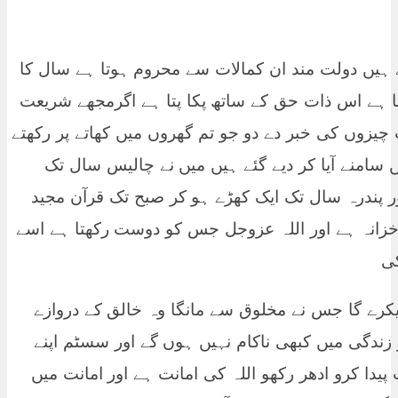
یے ہیں دولت مند ان کمالات سے محروم ہوتا ہے سال کا
تا ہے اس ذات حق کے ساتھ پکا پتا ہے اگرمجھے شریعت
 چیزوں کی خبر دے دو جو تم گھروں میں کھاتے پر رکھتے
امنے آیا کر دیے گئے ہیں میں نے چالیس سال تک
ر پندرہ سال تک ایک کھڑے ہو کر صبح تک قرآن مجید
خزانہ ہے اور اللہ عزوجل جس کو دوست رکھتا ہے اسے
کی
یکرے گا جس نے مخلوق سے مانگا وہ خالق کے دروازے
 زندگی میں کبھی ناکام نہیں ہوں گے اور سسٹم اپنے
پیدا کرو ادھر رکھو اللہ کی امانت ہے اور امانت میں