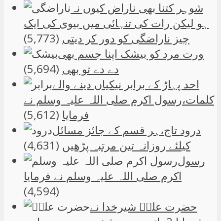
شوہر کتنا بھی ناراض کیوں نہ
ہو لیکن رات کی تنہائی میں بیوی کی ایک
چیز ناراضگی کو دور کر دیتی
(5,773)
ورت مرد کو بیشک اپنا جسم بھی
دے دے تو بھی
(5,694)
احد پہاڑ کے برابر نیکیاں دینے والے
کلمات،رسول اکرم صلی اللہ علیہ وسلم نے
فرمایا
(5,612)
درود تاج،ہر قسم کے جائز مسائل
کیلئے روزانہ تین مرتبہ پڑھیں
(4,631)
رسول
اکرم صلی اللہ علیہ وسلم نے فرمایا
(4,594)
حضرت علیؑ شیرخدا نے