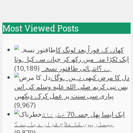
Most Viewed Posts
کھانے کے فوراً بعد لونگ کا
ایک ٹکڑا منہ میں رکھ کر چبانے سے کیا ہوتا
ہے ؟انتہائی طاقتور نسخہ
(10,189)
دل کا مرض کبھی نہیں ہوگا ،
بس نبی کریم صلی الله علیه وسلم کی اس
پیاری سی سنت پر عمل کرکے دیکھیں
(9,967)
ایک ایسا پھل جسے70 خطرناک
بیماریوں کا علاج قرار دیا ہے ؟
(9,870)