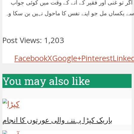
اگر تو غنی اور فقیر کے آنے کے وقت میں کوئی جواب
وں سے یکساں مل جو اپنے نفس کا ماحول نہیں بن سکا وہ
Post Views:
1,203
Facebook
X
Google+
Pinterest
Linke
You may also like
باریک کپڑا پہننے والی عورتوں کا انجام