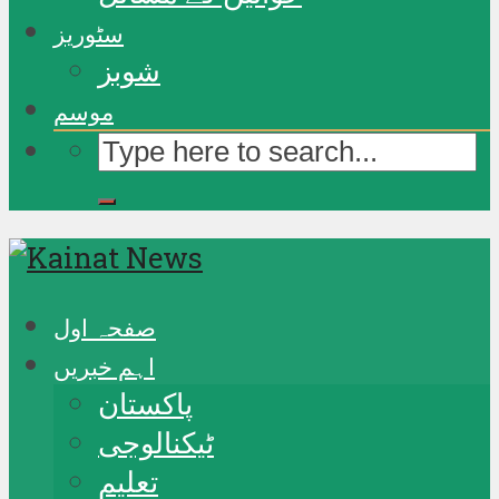
سٹوریز
شوبز
موسم
صفحہ اول
اہم خبریں
پاکستان
ٹیکنالوجی
تعلیم