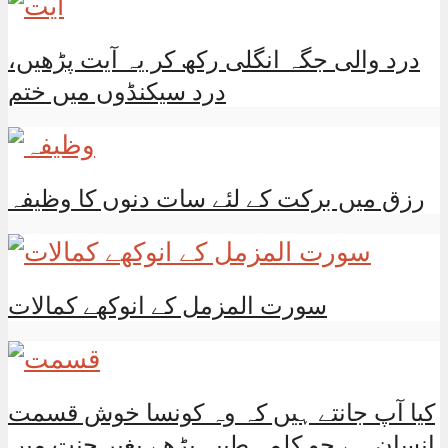
درد والی جگہ انگلی رکھ کر یہ آیت پڑھیں،
درد سیکنڈوں میں ختم
رزق میں برکت کے لئے سات دنوں کا وظیفہ
سورت المزمل کے انوکھے کمالات
کیا آپ جانتے ہیں کہ وہ کونسا خوش قسمت
انسان ہے جو کلمہ طیبہ پڑھے بغیر جنت میں