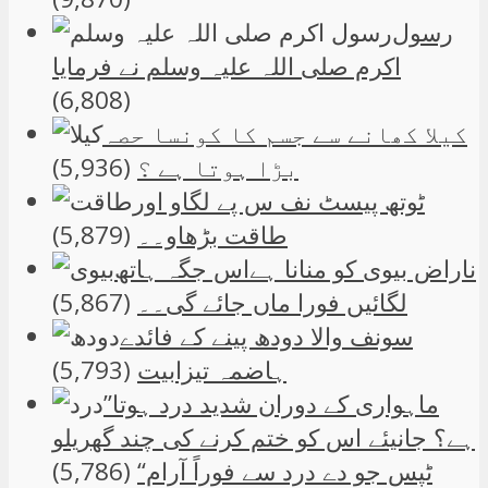
رسول
اکرم صلی اللہ علیہ وسلم نے فرمایا
(6,808)
کیلا کھانے سے جسم کا کونسا حصہ
بڑا ہوتا ہے ؟
(5,936)
ٹوتھ پیسٹ نف س پے لگاو اور
طاقت بڑھاو۔۔
(5,879)
ناراض بیوی کو منانا ہےاس جگہ ہاتھ
لگائیں فورا ماں جائے گی۔۔
(5,867)
سونف والا دودھ پینے کے فائدے
ہاضمہ تیزابیت
(5,793)
”ماہواری کے دوران شدید درد ہوتا
ہے؟ جانیئے اس کو ختم کرنے کی چند گھریلو
ٹپس جو دے درد سے فوراً آرام“
(5,786)