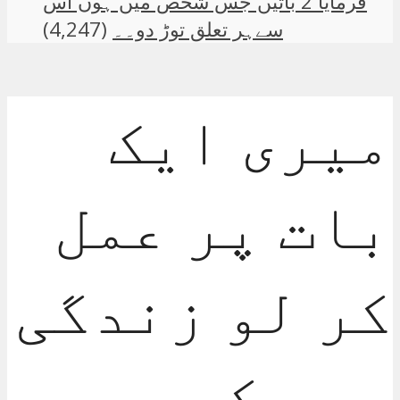
فرمایا 2 باتیں جس شخص میں ہوں اس
سےہر تعلق توڑ دو۔۔
(4,247)
میری ایک
بات پر عمل
کر لو زندگی
میں کبھی