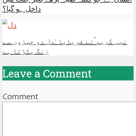
داخل ہو گیا؟
نبی کریم ؐنے فریایا :دل دو چیزوں سے
زنگ پکڑتا ہے
Leave a Comment
Comment