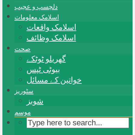
دلچسپ و عجیب
اسلامک معلومات
اسلامک واقعات
اسلامک وظائف
صحت
گھریلو ٹوٹکے
بیوٹی ٹپس
خواتین کے مسائل
سٹوریز
شوبز
موسم