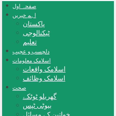
صفحہ اول
اہم خبریں
پاکستان
ٹیکنالوجی
تعلیم
دلچسپ و عجیب
اسلامک معلومات
اسلامک واقعات
اسلامک وظائف
صحت
گھریلو ٹوٹکے
بیوٹی ٹپس
خواتین کے مسائل