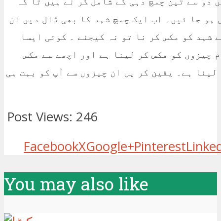
ں دو سے تین چمچ دہی کے شامل کر نے ہیں تا کہ
 ہو جا ئیں۔ اب ایک چمچ شہد کا بھی ڈال دیں ان
 شہد کو مکس کر نا تو نہ کیجئے ۔ کوئی ایسا
م چیزوں کو مکس کر لینا ہے اور اچھے سے مکس
 لینا ہے۔ یقین کر یں ان چیزوں سے آپ کو بہت ہی
Post Views:
246
Facebook
X
Google+
Pinterest
Linke
You may also like