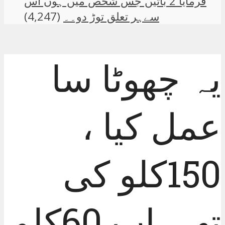
فرمایا 2 باتیں جس شخص میں ہوں اس
سےہر تعلق توڑ دو۔۔
(4,247)
یہ چھوٹا سا
عمل کیا ،
150کلو کی
تھی اب 60کلو