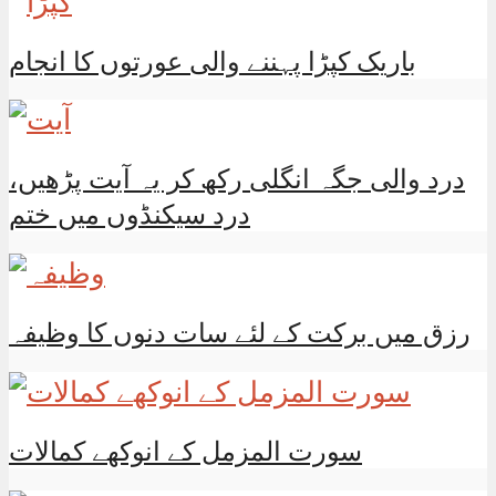
باریک کپڑا پہننے والی عورتوں کا انجام
درد والی جگہ انگلی رکھ کر یہ آیت پڑھیں،
درد سیکنڈوں میں ختم
رزق میں برکت کے لئے سات دنوں کا وظیفہ
سورت المزمل کے انوکھے کمالات