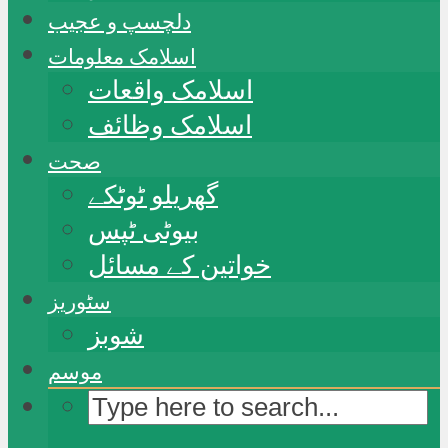
دلچسپ و عجیب
اسلامک معلومات
اسلامک واقعات
اسلامک وظائف
صحت
گھریلو ٹوٹکے
بیوٹی ٹپس
خواتین کے مسائل
سٹوریز
شوبز
موسم