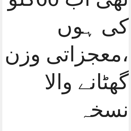
کی ہوں
،معجزاتی وزن
گھٹانے والا
نسخہ