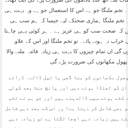
تخم ملنگا جو ہے اس کا استعمال جو ہے وہ بہت ہی
یہ تخم ملنگا ہماری صحتکے لیے جیسا کہ ہم سب ہی
 کہ صحت سب کو ہی عزیز ہے ۔ ہر کوئی یہی چاہتا
اب نہ ہونے پائے۔ تو تخم ملنگا اور اس کے علاوہ
ی ان تمام چیزوں کا بہت ہی زیادہ فائدہ ملنے والا
ی پھول مکھانوں کی ضرورت پڑے گی
 پھول مکھانوں کو بنا گھی یا تیل ڈالے۔ ڈرائے
ان کو ٹھنڈا ہونے دیں اور پانچ منٹ بعد کوئی
 کٹے ہوئے سیب ڈالدینے ہیں اور جو ہم نے تخم
و بھی شامل کر دینا ہےا ور اس کے بعد دہی شامل
تے ہیں زیادہ دہی اچھا لگتا ہے تو زیادہ دہی