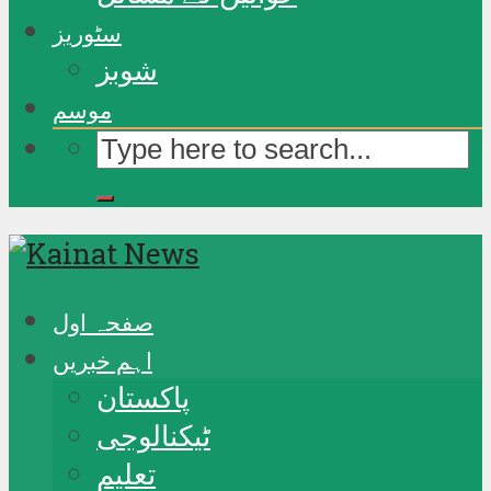
سٹوریز
شوبز
موسم
صفحہ اول
اہم خبریں
پاکستان
ٹیکنالوجی
تعلیم