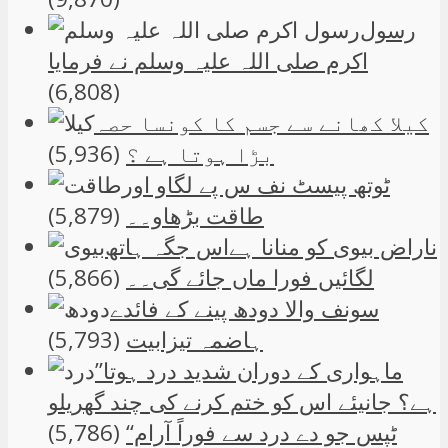
رسول
اکرم صلی اللہ علیہ وسلم نے فرمایا
(6,808)
کیلا کھانے سے جسم کا کونسا حصہ
بڑا ہوتا ہے ؟
(5,936)
ٹوتھ پیسٹ نف س پے لگاو اور
طاقت بڑھاو۔۔
(5,879)
ناراض بیوی کو منانا ہےاس جگہ ہاتھ
لگائیں فورا ماں جائے گی۔۔
(5,866)
سونف والا دودھ پینے کے فائدے
ہاضمہ تیزابیت
(5,793)
”ماہواری کے دوران شدید درد ہوتا
ہے؟ جانیئے اس کو ختم کرنے کی چند گھریلو
ٹپس جو دے درد سے فوراً آرام“
(5,786)