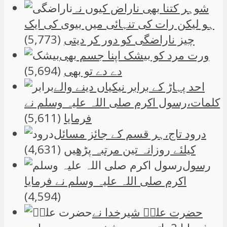
شوہر کتنا بھی ناراض کیوں نہ
ہو لیکن رات کی تنہائی میں بیوی کی ایک
چیز ناراضگی کو دور کر دیتی
(5,773)
ورت مرد کو بیشک اپنا جسم بھی
دے دے تو بھی
(5,694)
احد پہاڑ کے برابر نیکیاں دینے والے
کلمات،رسول اکرم صلی اللہ علیہ وسلم نے
فرمایا
(5,611)
درود تاج،ہر قسم کے جائز مسائل
کیلئے روزانہ تین مرتبہ پڑھیں
(4,631)
رسول
اکرم صلی اللہ علیہ وسلم نے فرمایا
(4,594)
حضرت علیؑ شیرخدا نے