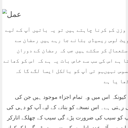
 وزن کم کرنا چاہتے ہیں تو یہ باتیں آپ کے لیے
ویٹ لوس ریمیڈی بتانے جا رہے ہیں رمضان سے
ستعمال کر سکتے ہیں جب کہ رمضان کے دوران
 ہے اس کی سب سے خاص بات یہ ہے کہ اس کو کھانے
سوس نہیںہو تی آپ کو بالکل ایسا لگے گا کہ
ھا یا ہے
 کیونکہ اس میں وہ تمام اجزاء موجود ہیں جن کی
رہتی ہے۔ اس نسخے کو بنانے کے لیے آپ کو دہی کی
پ کو سیب کی ضرورت پڑے گی سیب کے چھلکے اتارکر
ات سے آٹھ عدد باداموں کی ضرورت پڑے گی ایک کھانے