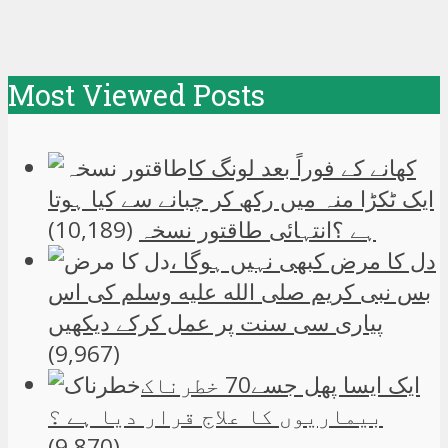
Most Viewed Posts
کھانے کے فوراً بعد لونگ کا
ایک ٹکڑا منہ میں رکھ کر چبانے سے کیا ہوتا
ہے ؟انتہائی طاقتور نسخہ
(10,189)
دل کا مرض کبھی نہیں ہوگا ،
بس نبی کریم صلی الله علیه وسلم کی اس
پیاری سی سنت پر عمل کرکے دیکھیں
(9,967)
ایک ایسا پھل جسے70 خطرناک
بیماریوں کا علاج قرار دیا ہے ؟
(9,870)