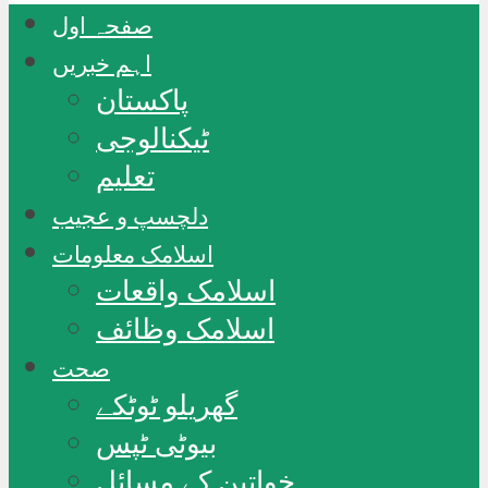
صفحہ اول
اہم خبریں
پاکستان
ٹیکنالوجی
تعلیم
دلچسپ و عجیب
اسلامک معلومات
اسلامک واقعات
اسلامک وظائف
صحت
گھریلو ٹوٹکے
بیوٹی ٹپس
خواتین کے مسائل