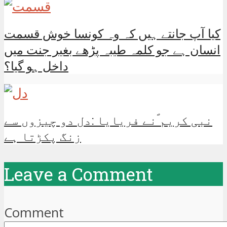
کیا آپ جانتے ہیں کہ وہ کونسا خوش قسمت
انسان ہے جو کلمہ طیبہ پڑھے بغیر جنت میں
داخل ہو گیا؟
نبی کریم ؐنے فریایا :دل دو چیزوں سے
زنگ پکڑتا ہے
Leave a Comment
Comment