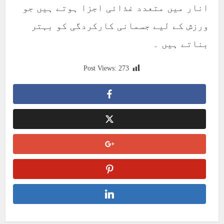
انار میں متعدد غذائی اجزا ہوتے ہیں جو
ورزش کے لیے جسمانی کارکردگی کو بہتر
بناتے ہیں ۔
Post Views:
273