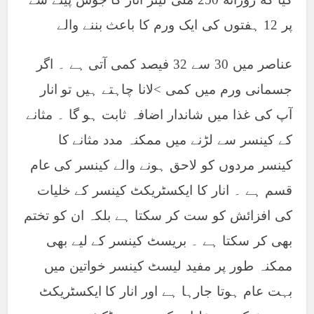
پر 12 ہفتوں کی ایک ورم کا باعث بننے والے
عناصر میں 30 سے 32 فیصد کمی آتی ہے ۔ اگر
جسمانی ورم میں کمی >لانا چاہتے ہیں تو انار
آپ کی غذا میں شاندار اضافہ ثابت ہو گا ۔ مثانے
کے کینسر سے لڑنے میں ممکنہ مدد مثانے کا
کینسر مردوں کو لاحق ہونے والے کینسر کی عام
قسم ہے ۔ انار کا ایکسٹریکٹ کینسر کے خلیات
کی افزائش کو ست کر سکتا ہے بلکہ ان کو تختم
بھی کر سکتا ہے ۔ بریسٹ کینسر کے لیے بھی
ممکنہ طور پر مفید لیسٹ کینسر خواتین میں
بہت عام ہوتا جارہا ہے اور انار کا ایکسٹریکٹ