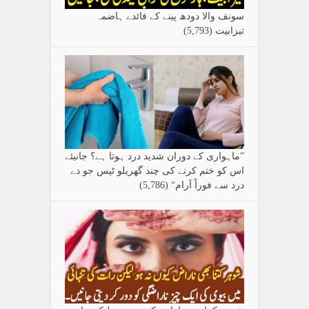
سونف والا دودھ پینے کے فائدے ہاضمہ
تیزابیت
(5,793)
”ماہواری کے دوران شدید درد ہوتا ہے؟ جانیئے
اس کو ختم کرنے کی چند گھریلو ٹپس جو دے
درد سے فوراً آرام“
(5,786)