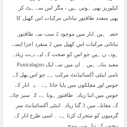
کیلوریز بھی ہوتی ہیں ، مگر اس سے ہٹ کر
بھی متعدد طاقتور نباتاتی مرکبات اس کھیل کا
حصہ ہیں۔انار میں موجود 2 سب سے طاقتور
نباتاتی مرکبات اس کھیل میں 2 منفرد اجزا ایسے
ہوتے ں ہیں جو اس کو صحت کے لیے بہت زیادہ
مفید بناتے ہیں ۔ ان میں سے ایک Punicalagins
نامی اینٹی آکسائیڈنٹ مرکب ہے جو اس پھل کے
جوس اور مچلکوں میں پایا جاتا ہے ۔ یہ انار کے
جوس میں اتنا زیادہ طاقتور ہوتا ہے کہ سبز چائے
کے مقابلے میں 3 گنا زیادہ اینٹی آکسائیڈنٹ سر
گرمیوں کو متحرک کرتا ہے ۔ اسی طرح انار کے
بیجوں کے تیل میں موج