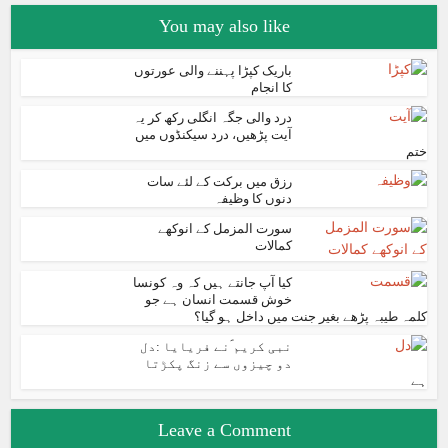
You may also like
باریک کپڑا پہننے والی عورتوں
کا انجام
درد والی جگہ انگلی رکھ کر یہ
آیت پڑھیں، درد سیکنڈوں میں
ختم
رزق میں برکت کے لئے سات
دنوں کا وظیفہ
سورت المزمل کے انوکھے
کمالات
کیا آپ جانتے ہیں کہ وہ کونسا
خوش قسمت انسان ہے جو
کلمہ طیبہ پڑھے بغیر جنت میں داخل ہو گیا؟
نبی کریم ؐنے فریایا :دل
دو چیزوں سے زنگ پکڑتا
ہے
Leave a Comment