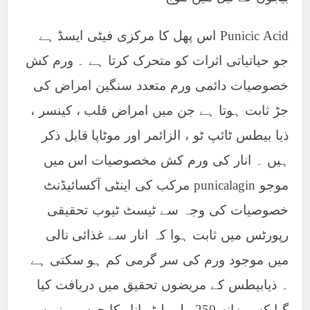
Punicic Acid اس پھل کا مرکزی فیٹی ایسڈ ہے
جو حیاتیاتی اثرات کو متحرک کرتا ہے ۔ ورم کش
خصوصیات دائمی ورم متعدد سنگین امراض کی
جڑ ثابت ہوتا ہے جن میں امراض قلب ، کینسر ،
ذیا بیطس ٹائپ ٹو ، الزائمر اور موٹاپا قابل ذکر
ہیں ۔ انار کی ورم کش مخصوصیات اس میں
موجو punicalagin مرکب کی اینٹی آکسائیڈنٹ
خصوصیات کی وجہ سے ٹیسٹ ٹیوب تحقیقی
رپورٹس میں ثابت ہوا کہ انار سے غذائی نالی
میں موجود ورم کی سر گرمی کم ہو سکتی ہے
۔ ذیابیطس کے مریضوں تحقیق میں دریافت کیا
گیا که روزانه 250 ملی لیٹر انار کا جوس پینے سے