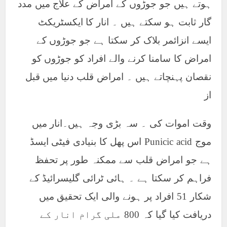
ہوتے ہیں جو جوڑوں کے امراض کے علاج میں مدد
گار ثابت ہو سکتے ہیں ۔ انار کا ایکسٹریکٹ
ایسے انزائمر بلاک کر سکتا ہے جو جوڑوں کے
امراض کا سامنا کرنے والے افراد کو جوڑوں کو
نقصان پہنچاتے ہیں ۔ امراض قلب دنیا میں قبل
از
وقت اموات کی ۔ سہ بڑی وجہ ہیں۔انار میں
موج Punicic acid اس پھل کا بنیادی فیٹی ایسڈ
ہے جو امراض قلب سے ممکنہ طور پر تحفظ
فراہم کر سکتا ہے ۔ ہائی ٹرائی گلیسرائیڈ کے
شکار 51 افراد پر ہونے والی ایک تحقیق میں
دریافت کیا گیا کہ 800 ملی گرام انار کے