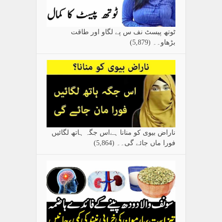
ٹوتھ پیسٹ نف س پے لگاو اور طاقت
بڑھاو۔۔
(5,879)
ناراض بیوی کو منانا ہےاس جگہ ہاتھ لگائیں
فورا ماں جائے گی۔۔
(5,864)