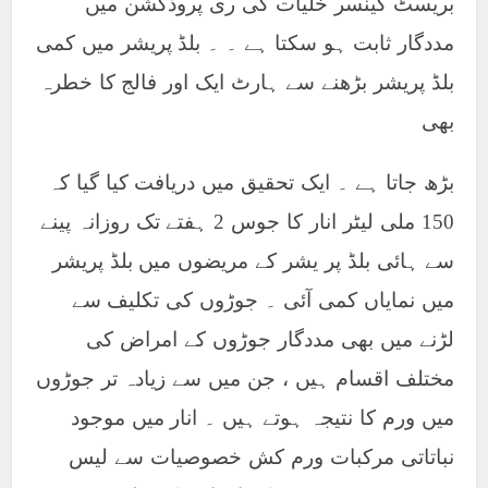
بریسٹ کینسر خلیات کی ری پروڈکشن میں
مددگار ثابت ہو سکتا ہے ۔ ۔ بلڈ پریشر میں کمی
بلڈ پریشر بڑھنے سے ہارٹ ایک اور فالج کا خطرہ
بھی
بڑھ جاتا ہے ۔ ایک تحقیق میں دریافت کیا گیا کہ
150 ملی لیٹر انار کا جوس 2 ہفتے تک روزانہ پینے
سے ہائی بلڈ پر یشر کے مریضوں میں بلڈ پریشر
میں نمایاں کمی آئی ۔ جوڑوں کی تکلیف سے
لڑنے میں بھی مددگار جوڑوں کے امراض کی
مختلف اقسام ہیں ، جن میں سے زیادہ تر جوڑوں
میں ورم کا نتیجہ ہوتے ہیں ۔ انار میں موجود
نباتاتی مرکبات ورم کش خصوصیات سے لیس