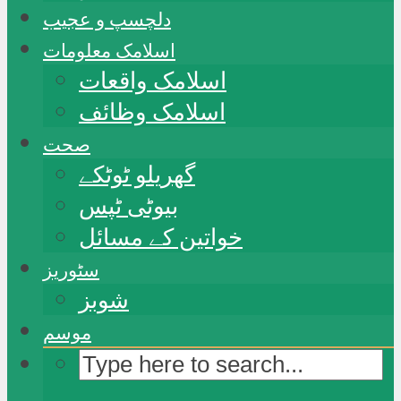
دلچسپ و عجیب
اسلامک معلومات
اسلامک واقعات
اسلامک وظائف
صحت
گھریلو ٹوٹکے
بیوٹی ٹپس
خواتین کے مسائل
سٹوریز
شوبز
موسم