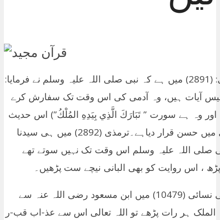
سورۃ الملک کی فضیلت میں جامع ترمذی: (2891) میں ہے کہ نبی صلی اللہ علیہ وسلم نے فرمایا:
یس آیات ہیں، وہ آدمی کی اس وقت تک سفارش کرے
ہے سورت ” تَبَارَكَ الَّذِي بِيَدِهِ المُلْكُ”) اس حدیث
کو البانی رحمہ اللہ نے صحیح سنن ترمذی میں حسن قرار دیاہے۔ترمذی (2892) میں ہی سیدنا
نبی صلی اللہ علیہ وسلم اس وقت تک نہیں سوتے تھے
ھ ، اس روایت کو بھی البانی نیچے ست پڑھیں۔
رحمہ اللہ نے صحیح قرار دیا ہے۔ ایسے ہی نسائی (10479) میں ابن مسعود رضی اللہ عنہ سے
لملک ہر رات پڑھے تو اللہ تعالی اس سے عذ-اب قب-ر