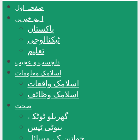
صفحہ اول
اہم خبریں
پاکستان
ٹیکنالوجی
تعلیم
دلچسپ و عجیب
اسلامک معلومات
اسلامک واقعات
اسلامک وظائف
صحت
گھریلو ٹوٹکے
بیوٹی ٹپس
خواتین کے مسائل