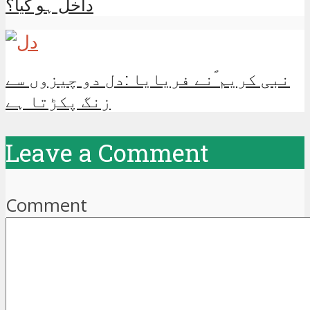
داخل ہو گیا؟
نبی کریم ؐنے فریایا :دل دو چیزوں سے
زنگ پکڑتا ہے
Leave a Comment
Comment