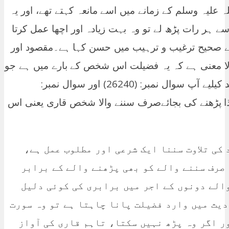
 علیہ وسلم کے زمانے میں اسے مانعہ کہتے تھے، اور یہ
 ہر رات پڑھ لے تو وہ بہت زیادہ اور اچھا عمل کرتا
نے صحیح ترغیب و ترہیب میں حسن کہا ہے۔مقصود اور
ا معنی ہے کہ یہ فضیلت اس شخص کے بارے میں ہے جو
یہ سورت پڑھتا ہےتاہم اس بارے میں مزید کیلیے آپ سوال نمبر: (26240) اور سوال نمبر:
ں۔ لہذا پڑھنے کی بجائےصرف سننے والا شخص قاری یعنی اس
 کی تلاوت سننا ایک شرعی اور مطلوب عمل ہے،
 صرف سننے والے کو بھی پڑھنے والے کے برابر
الے دونوں کے اجر میں برابری کی کوئی دلیل
دیث میں وارد فضیلت پانا چاہتا ہے تو وہ سورت
ر اگر وہ پڑھ نہیں سکتا، تاہم قاری کی آواز