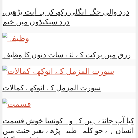
درد والی جگہ انگلی رکھ کر یہ آیت پڑھیں،
درد سیکنڈوں میں ختم
رزق میں برکت کے لئے سات دنوں کا وظیفہ
سورت المزمل کے انوکھے کمالات
کیا آپ جانتے ہیں کہ وہ کونسا خوش قسمت
انسان ہے جو کلمہ طیبہ پڑھے بغیر جنت میں