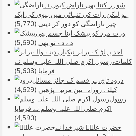
شوہر کتنا بھی ناراض کیوں نہ
ہو لیکن رات کی تنہائی میں بیوی کی ایک
چیز ناراضگی کو دور کر دیتی
(5,770)
ورت مرد کو بیشک اپنا جسم بھی
دے دے تو بھی
(5,690)
احد پہاڑ کے برابر نیکیاں دینے والے
کلمات،رسول اکرم صلی اللہ علیہ وسلم نے
فرمایا
(5,608)
درود تاج،ہر قسم کے جائز مسائل
کیلئے روزانہ تین مرتبہ پڑھیں
(4,629)
رسول
اکرم صلی اللہ علیہ وسلم نے فرمایا
(4,590)
حضرت علیؑ شیرخدا نے