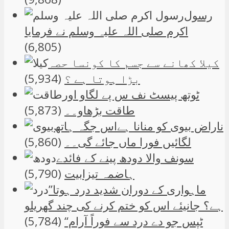
رسول
اکرم صلی اللہ علیہ وسلم نے فرمایا
(6,805)
کیلا کھانے سے جسم کا کونسا حصہ
بڑا ہوتا ہے ؟
(5,934)
ٹوتھ پیسٹ نف س پے لگاو اور
طاقت بڑھاو۔۔
(5,873)
ناراض بیوی کو منانا ہےاس جگہ ہاتھ
لگائیں فورا ماں جائے گی۔۔
(5,860)
سونف والا دودھ پینے کے فائدے
ہاضمہ تیزابیت
(5,790)
”ماہواری کے دوران شدید درد ہوتا
ہے؟ جانیئے اس کو ختم کرنے کی چند گھریلو
ٹپس جو دے درد سے فوراً آرام“
(5,784)