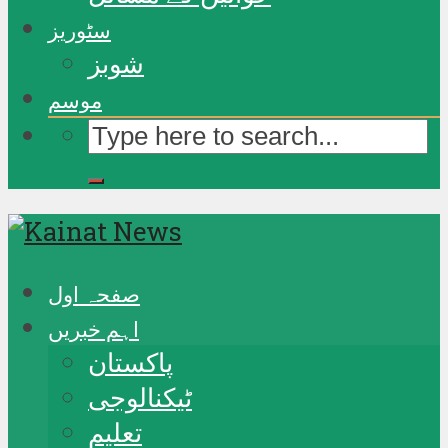
سٹوریز
شوبز
موسم
صفحہ اول
اہم خبریں
پاکستان
ٹیکنالوجی
تعلیم