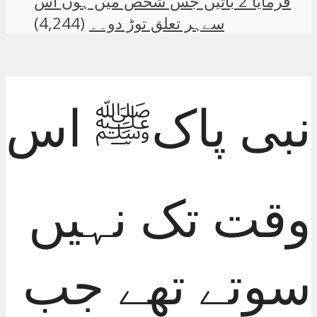
فرمایا 2 باتیں جس شخص میں ہوں اس
سےہر تعلق توڑ دو۔۔
(4,244)
نبی پاکﷺ اس
وقت تک نہیں
سوتے تھے جب