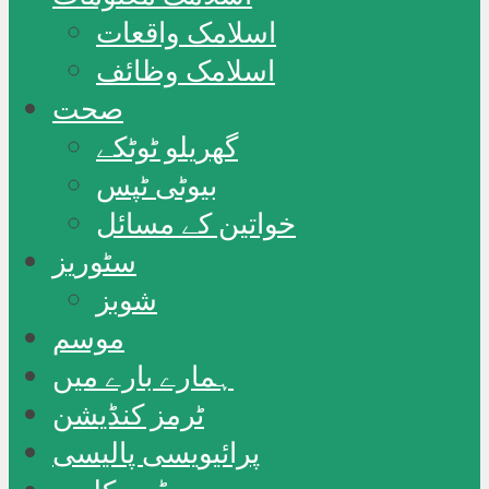
اسلامک واقعات
اسلامک وظائف
صحت
گھریلو ٹوٹکے
بیوٹی ٹپس
خواتین کے مسائل
سٹوریز
شوبز
موسم
ہمارے بارے میں
ٹرمز کنڈیشن
پرائیویسی پالیسی