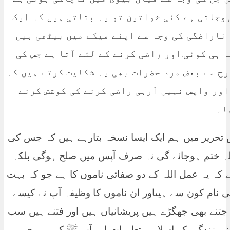
ہوجاتی ہے کئی خواتین تو یہ بتاتی ہیں کہ ایک
 ناراضگی کی وجہ سے اپنے میکے میں بیٹھی ہیں
ہ ہی کوئی.اور راضی کرنے کے لئے آتا ہے جس کی
رح سے بعض مرد حضرات بھی یہ شکایت کرتے ہیں کہ
اور واپس نہیں آرہی راضی کرنے کی کوشش کرنے
س تحریر میں ہم ایک ایسا نسخہ بتارہے ہیں کہ جس کی
ہ ختم ہوجائے گی نہ صرف آپس میں صلح ہوگی بلکہ
ے کہ یہ عمل اللہ کے دو صفاتی ناموں کا ہے جو کہ بہت
 نام کون سے ہیںاور ان ناموں کا وظیفہ آپ نے کیسے
 جتنے بھی جھگڑے ہیں پریشانیاں ہیں اور فتنے ہیں سب
ی زندگی کو اسلامی تعلیمات اور آپ ﷺ کی پیروی میں