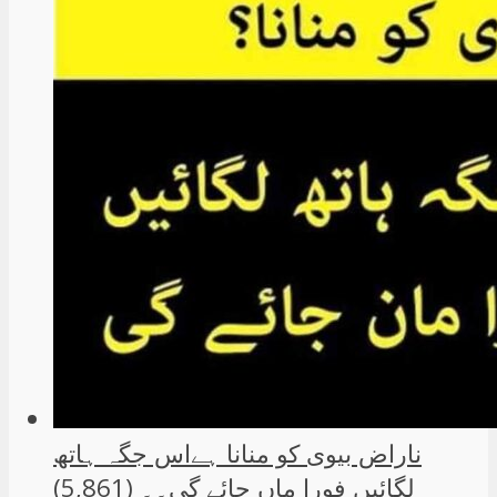
ناراض بیوی کو منانا ہےاس جگہ ہاتھ
لگائیں فورا ماں جائے گی۔۔
(5,861)