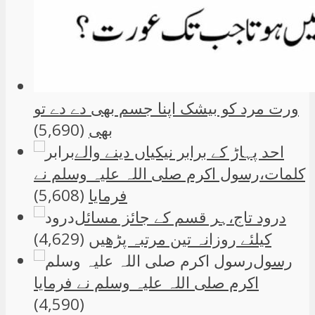
ورت مرد کو بیشک اپنا جسم بھی دے دے تو
بھی
(5,690)
احد پہاڑ کے برابر نیکیاں دینے والے
کلمات،رسول اکرم صلی اللہ علیہ وسلم نے
فرمایا
(5,608)
درود تاج،ہر قسم کے جائز مسائل
کیلئے روزانہ تین مرتبہ پڑھیں
(4,629)
رسول
اکرم صلی اللہ علیہ وسلم نے فرمایا
(4,590)