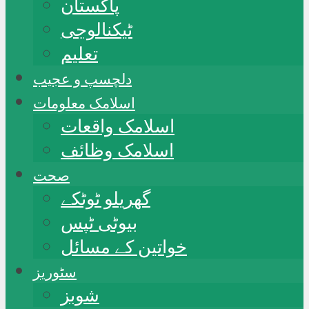
پاکستان
ٹیکنالوجی
تعلیم
دلچسپ و عجیب
اسلامک معلومات
اسلامک واقعات
اسلامک وظائف
صحت
گھریلو ٹوٹکے
بیوٹی ٹپس
خواتین کے مسائل
سٹوریز
شوبز