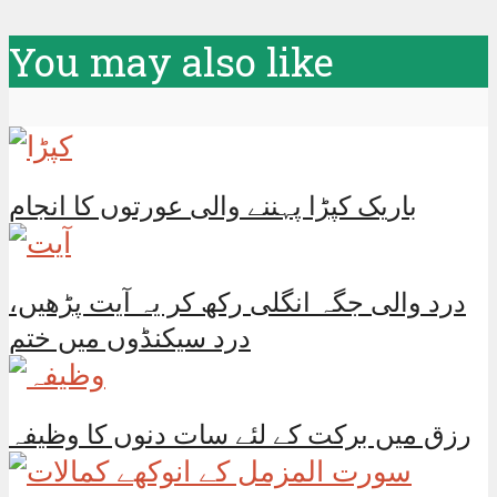
You may also like
باریک کپڑا پہننے والی عورتوں کا انجام
درد والی جگہ انگلی رکھ کر یہ آیت پڑھیں،
درد سیکنڈوں میں ختم
رزق میں برکت کے لئے سات دنوں کا وظیفہ