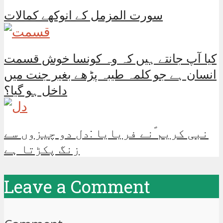
سورت المزمل کے انوکھے کمالات
کیا آپ جانتے ہیں کہ وہ کونسا خوش قسمت
انسان ہے جو کلمہ طیبہ پڑھے بغیر جنت میں
داخل ہو گیا؟
نبی کریم ؐنے فریایا :دل دو چیزوں سے
زنگ پکڑتا ہے
Leave a Comment