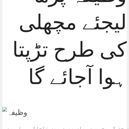
لیجئے مچھلی
کی طرح تڑپتا
ہوا آجائے گا
 جن کی وجہ سے میاں بیوی میں ناچاکی ہوتی ہے