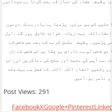
ہ وظیفہ عشاء کی نماز کے بعد کرنا ہے سودانوں
 حلیم کو سو مرتبہ پڑھنا ہے یادرہے کہ دونوں
انشاءاللہ بہت زیادہ فوائد حاصل ہوں گے ۔اول
می پڑھیں۔ وظیفہ مکمل کرنے کے بعد جس شخص کے
 جو شخص آپ سے ناراض ہو چکا ہو اس شخص کے دل
ہ سے آپس کی محبت اور صلح کی دعاکریں اور اس
ری رکھیں انشاء اللہ اللہ کے فضل سے بہت جلد
 و ناصر ہو۔آمین
Post Views:
291
Facebook
X
Google+
Pinterest
Linke