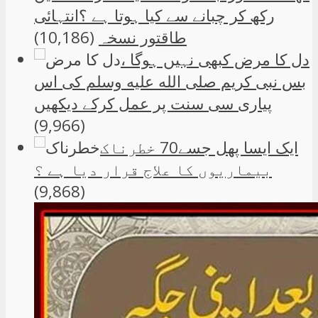
رکھ کر چبانے سے کیا ہوتا ہے ؟انتہائی
طاقتور نسخہ
(10,186)
دل کا مرض کبھی نہیں ہوگا ،
بس نبی کریم صلی الله علیه وسلم کی اس
پیاری سی سنت پر عمل کرکے دیکھیں
(9,966)
ایک ایسا پھل جسے70 خطرناک
بیماریوں کا علاج قرار دیا ہے ؟
(9,868)