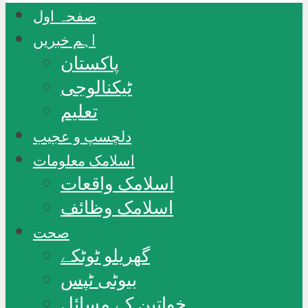
صفحہ اول
اہم خبریں
پاکستان
ٹیکنالوجی
تعلیم
دلچسپ و عجیب
اسلامک معلومات
اسلامک واقعات
اسلامک وظائف
صحت
گھریلو ٹوٹکے
بیوٹی ٹپس
خواتین کے مسائل