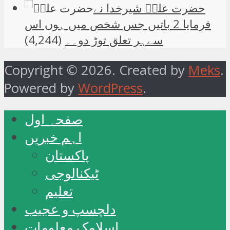
حضرت علیؑ شیرخدا نے
فرمایا 2 باتیں جس شخص میں ہوں اس
سےہر تعلق توڑ دو۔۔
(4,244)
Copyright © 2026. Created by
Meks
.
Powered by
WordPress
.
صفحہ اول
اہم خبریں
پاکستان
ٹیکنالوجی
تعلیم
دلچسپ و عجیب
اسلامک معلومات