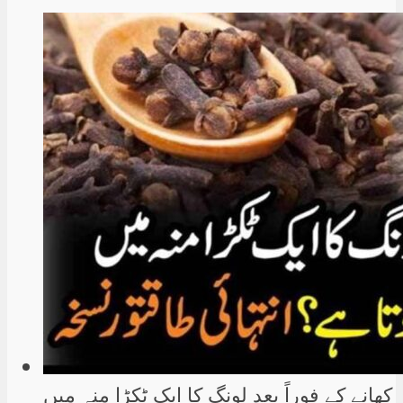
کھانے کے فوراً بعد لونگ کا ایک ٹکڑا منہ میں