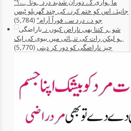
”ماہواری کے دوران شدید درد ہوتا ہے؟
جانیئے اس کو ختم کرنے کی چند گھریلو ٹپس
جو دے درد سے فوراً آرام“
(5,784)
شوہر کتنا بھی ناراض کیوں نہ
ہو لیکن رات کی تنہائی میں بیوی کی ایک
چیز ناراضگی کو دور کر دیتی
(5,770)