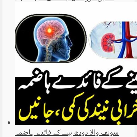
سونف والا دودھ پینے کے فائدے ہاضمہ