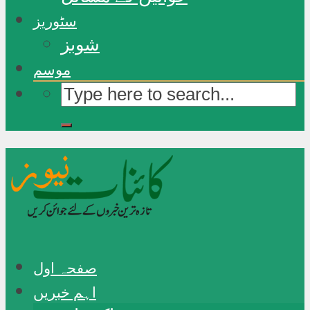
سٹوریز
شوبز
موسم
صفحہ اول
اہم خبریں