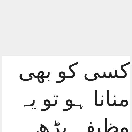
کسی کو بھی
منانا ہو تو یہ
وظیفہ پڑھ