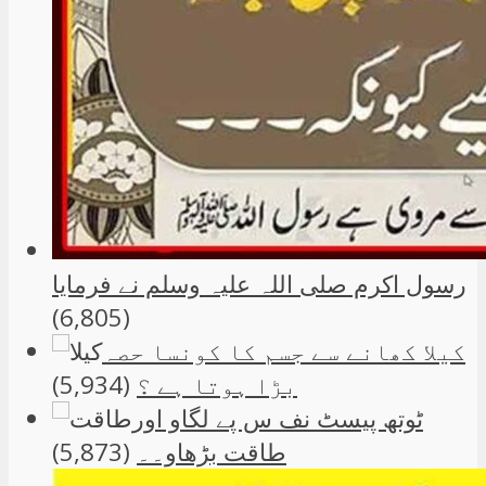
رسول اکرم صلی اللہ علیہ وسلم نے فرمایا
(6,805)
کیلا کھانے سے جسم کا کونسا حصہ
بڑا ہوتا ہے ؟
(5,934)
ٹوتھ پیسٹ نف س پے لگاو اور
طاقت بڑھاو۔۔
(5,873)