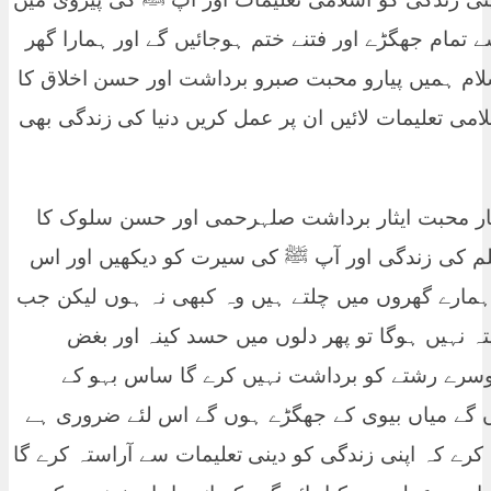
 تمام جھگڑے اور فتنے ختم ہوجائیں گے اور ہمارا گھر
سلام ہمیں پیارو محبت صبرو برداشت اور حسن اخلاق کا
امی تعلیمات لائیں ان پر عمل کریں دنیا کی زندگی بھی
یار محبت ایثار برداشت صلہرحمی اور حسن سلوک کا
وسلم کی زندگی اور آپ ﷺ کی سیرت کو دیکھیں اور اس
 ہمارے گھروں میں چلتے ہیں وہ کبھی نہ ہوں لیکن جب
ہ نہیں ہوگا تو پھر دلوں میں حسد کینہ اور بغض
وسرے رشتے کو برداشت نہیں کرے گا ساس بہو کے
ں گے میاں بیوی کے جھگڑے ہوں گے اس لئے ضروری ہے
ے کہ اپنی زندگی کو دینی تعلیمات سے آراستہ کرے گا