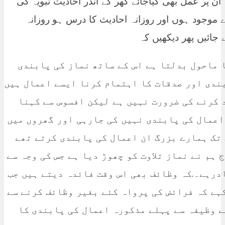
ن پر عمل بھی کیاجائے گھر کے اندر احادیث نبویہ کی
وجود ہوں اور روزانہ احادیث کا درس ہو روزانہ
جائیں پھر دیکھیں کہ
ا ماحول بدلتا ہے اس کے ساتھ نماز کی پابندی
بندی اور صدقات کا اہتمام کرنا ایسے اعمال ہیں
 کرنے کی ضرورت نہیں ہے لیکن افسوس سے کہنا
اعمال کی پابندی نہیں کی جارہی اور گھروں میں
تک ہمارے بزرگ ان اعمال کی پابندی کرتے تھے
ہم نے نماز تلاوت کو چھوڑ دیا ہے جس کی وجہ سے
ادرہے۔.کہ وظائف بھی اس وقت فائدہ دیتے ہیں جب
ہے کہ فرائض کی پرواہ کئے بغیر وظائف کرنے سے
ے وظیفہ سے پہلے مذکورہ اعمال کی پابندی کا