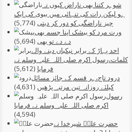
شوہر کتنا بھی ناراض کیوں نہ
ہو لیکن رات کی تنہائی میں بیوی کی ایک
چیز ناراضگی کو دور کر دیتی
(5,774)
ورت مرد کو بیشک اپنا جسم بھی
دے دے تو بھی
(5,694)
احد پہاڑ کے برابر نیکیاں دینے والے
کلمات،رسول اکرم صلی اللہ علیہ وسلم نے
فرمایا
(5,612)
درود تاج،ہر قسم کے جائز مسائل
کیلئے روزانہ تین مرتبہ پڑھیں
(4,631)
رسول
اکرم صلی اللہ علیہ وسلم نے فرمایا
(4,594)
حضرت علیؑ شیرخدا نے