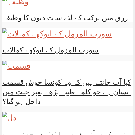
رزق میں برکت کے لئے سات دنوں کا وظیفہ
سورت المزمل کے انوکھے کمالات
کیا آپ جانتے ہیں کہ وہ کونسا خوش قسمت
انسان ہے جو کلمہ طیبہ پڑھے بغیر جنت میں
داخل ہو گیا؟
نبی کریم ؐنے فریایا :دل دو چیزوں سے