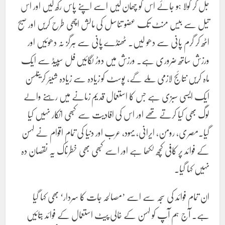
جل کر کولا ہو جائے اس کو چھان لیں اسے اپنے پاس رکھ لیں اور اس
تیل سے بیس منٹ تک عضو تناسل کی مالش اچھی طرح کریں اور صبح
اٹھ کر گرم پانی سے دھو لیں۔ ٹھنڈے پانی سے ہرگز نہ دھوئیں اور
ورزش ساتھ ضروری ہے۔ ورزش میں دوڑ لگائیں فل سپیڈ سے ایک
ماہ کریں نتائج لازمی ملے گے، پوسٹ کو زیادہ سے زیادہ شیئر کریںلہسن
ایک ایسی سبزی ہے جس کا استعمال قدیم زمانے میں رہنے والے
لوگ بھی کیا کرتے تھے اور اس کی افادیت سے کبھی انکار نہیں کیا
گیا۔مصری، رومن، ایرانی، یہود، عرب اور دنیا کی تمام اقوام نے لہسن
کے فوائد پر کافی کچھ لکھا ہے اور اسے کبھی بھی خطرناک یہ نقصان دہ
نہیں کہا گیا۔
ان تمام فوائد کی سجہ سے اسے ’مصالحہ جات کا سردار‘ بھی کہا گیا
ہے۔ آج ہم آپ کو لہسن کے خالی پیٹ استعمال کے فوائد بتائیں