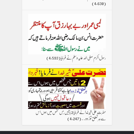
(4,630)
رسول اکرم صلی اللہ علیہ وسلم نے فرمایا
(4,593)
حضرت علیؑ شیرخدا نے فرمایا 2 باتیں جس شخص میں ہوں اس
سےہر تعلق توڑ دو۔۔
(4,247)