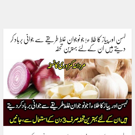
لہسن اور پیاز کا طلاء! جو نوجوان غلط طریقے سے جوانی برباد کر
دیتے ہیں ان کےلئے بہترین تحفہ