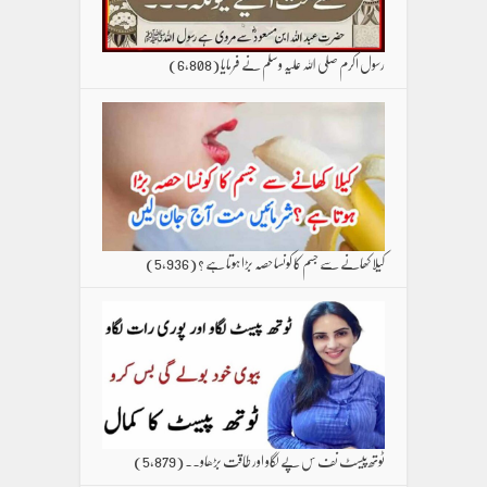
رسول اکرم صلی اللہ علیہ وسلم نے فرمایا
(6,808)
کیلا کھانے سے جسم کا کونسا حصہ بڑا ہوتا ہے ؟
(5,936)
ٹوتھ پیسٹ نف س پے لگاو اور طاقت بڑھاو۔۔
(5,879)