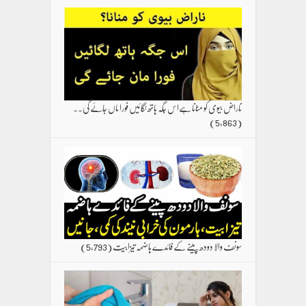
ناراض بیوی کو منانا ہےاس جگہ ہاتھ لگائیں فورا ماں جائے گی۔۔
(5,863)
سونف والا دودھ پینے کے فائدے ہاضمہ تیزابیت
(5,793)