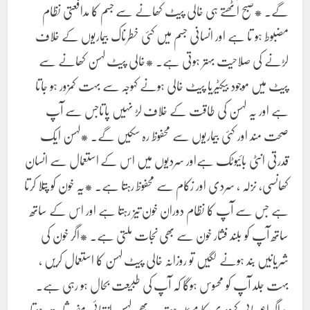
گے۔ *صبح اٹھتے ہی خالی پیٹ کھانے سے جسم کا مدافعتی نظام
مضبوط ہو تا ہے اور انسانی جسم میں کئی خطرناک بیماریوں کے خلاف
لڑنے کی صلاحیت بہتر ہوتی ہے۔ *خالی پیٹ لہسن کھانے سے
پیٹ میں موجود بیکٹیریا پیٹ خالی ہونے کہوجہ سے بہت کمزور ہو جاتا
ہے اور یہ لہسن کی طاقت کے خلاف لڑ نہیں پاتاجس سے آپ
صحت مند اور کئی بیماریوں سے محفوظ رہ سکیں گے۔ *لہسن ایک
قدرتی انٹی بائیوٹک ہےاور سردیوں میں اس کے استعمال سے انسان
کھانسی، نزلہ ، سردی اور زکام سے محفوظ رہتا ہے۔ *یہ خون کو پتلا کرتا
ہے جس سے آپ کا نظام دوران خون تیز رہتا ہے اور اس کے ساتھ
ساتھ آپ کو بلند فشار خون سے بھی نجات ملتی ہے۔ *اگر خون کی
شریانیں بند ہونے لگیں تو روزانہ خالی پیٹ لہسن کا استعمال کریں ،
بہت جلد آپ کو محسوس ہوگا کہ آپ کی طبیعت بحال ہو رہی ہے۔
*اگر اعصابی کمزوری کا مسئلہ ہو تب بھی لہسن انتہائی مفید ثابت ہوتا