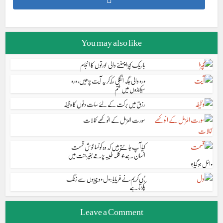
You may also like
باریک کپڑا پہننے والی عورتوں کا انجام
درد والی جگہ انگلی رکھ کر یہ آیت پڑھیں، درد
سیکنڈوں میں ختم
رزق میں برکت کے لئے سات دنوں کا وظیفہ
سورت المزمل کے انوکھے کمالات
کیا آپ جانتے ہیں کہ وہ کونسا خوش قسمت
انسان ہے جو کلمہ طیبہ پڑھے بغیر جنت میں
داخل ہو گیا؟
نبی کریم ؐنے فریایا :دل دو چیزوں سے زنگ
پکڑتا ہے
Leave a Comment