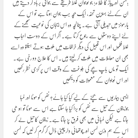
;لہسن اور پیاز کا طلاء! جو نوجوان غلط طریقے سے جوانی برباد کر دیتے ہیں
ان کےلئے بہترین تحفہ، ایک بچہ جب جوان ہوتا ہے تو اس کے
ہارمونز میں تبدیلی آتی ہے۔ چنانچہ وہ اس ہیجان کی نوعیت سمجھنےکے
لئے اپنے دوستوں سے رجوع کرتا ہے۔ اگر اس کے دوست احباب
غلط فلموں اور اس قبیل کی دیگر خرافات میں ملوث ہوتے ہیںتو وہ اسے
بھی ان معاملات میں ملوث کرلیتے ہیں۔ اس کا علاج دو رخی ہے۔
ایک تو ماں باپ بچے کی بلوغت کے وقت اس پر کڑی نظر رکھیں
اور اس نوجوان کے معمولات کو دیکھیں
ایسی بیماریوں سے بچنے کے لیے کیا کیا جائے؟ نفس کو موٹا اور لمبا
جوزیتون کے تیل سے نفس کو بڑا کیا جا سکتا ہے اس سے موٹا تو ہو ھی
جاتا ہے لیکن لمبائی میں بھی فرق پڑ جاتا ہے۔ زیتون کا تیل لے کر
اس کے ہم وزن لہسن اور چوتھائی دار چینی ڈال کر گرم کر لیں کہ لہسن