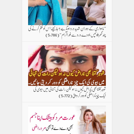
”ماہواری کے دوران شدید درد ہوتا ہے؟ جانیئے اس کو ختم کرنے کی
چند گھریلو ٹپس جو دے درد سے فوراً آرام“
(5,786)
شوہر کتنا بھی ناراض کیوں نہ ہو لیکن رات کی تنہائی میں بیوی کی
ایک چیز ناراضگی کو دور کر دیتی
(5,772)