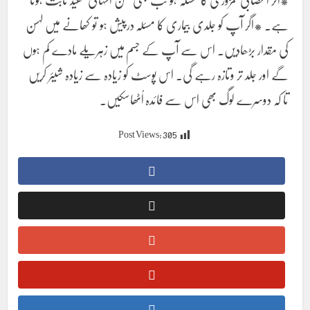
ہے۔ *اگر آپ کو جلدی بیماری کا مسئلہ درپیش ہو تو کھانے میں لہسن
کی مقدار بڑھادیں۔ اس سے آپ کے جسم میں زہریلے مادے کم ہوں
گے اور جلد تر وتازہ رہے گی۔ اس پوسٹ کو زیادہ سے زیادہ شیئر کریں
تا کہ دوسرے لوگ بھی اس سے فائدہ اُٹھاسکیں۔
Post Views:
305