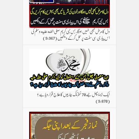
دل کا مرض کبھی نہیں ہوگا ، بس نبی کریم صلی الله علیه وسلم کی
اس پیاری سی سنت پر عمل کرکے دیکھیں
(9,967)
ایک ایسا پھل جسے70 خطرناک بیماریوں کا علاج قرار دیا ہے ؟
(9,870)