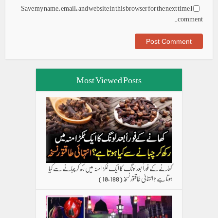
Save my name, email, and website in this browser for the next time I
comment.
Most Viewed Posts
کھانے کے فوراً بعد لونگ کا ایک ٹکڑا منہ میں رکھ کر چبانے سے کیا
ہوتا ہے ؟انتہائی طاقتور نسخہ
(10,188)