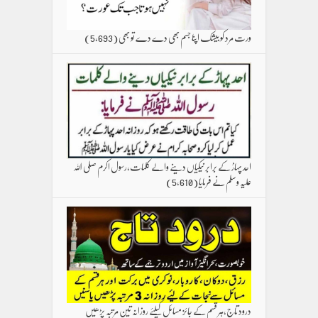
ورت مرد کو بیشک اپنا جسم بھی دے دے تو بھی
(5,693)
احد پہاڑ کے برابر نیکیاں دینے والے کلمات،رسول اکرم صلی اللہ
علیہ وسلم نے فرمایا
(5,610)
درود تاج،ہر قسم کے جائز مسائل کیلئے روزانہ تین مرتبہ پڑھیں