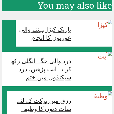
You may also like
باریک کپڑا پہننے والی
عورتوں کا انجام
درد والی جگہ انگلی رکھ
کر یہ آیت پڑھیں، درد
سیکنڈوں میں ختم
رزق میں برکت کے لئے
سات دنوں کا وظیفہ