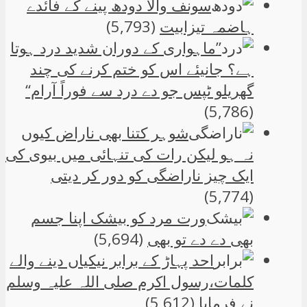
سونف والا دودھ پینے کے فائدے
ہاضمہ تیزابیت
(5,793)
”ماہواری کے دوران شدید درد ہوتا
ہے؟ جانیئے اس کو ختم کرنے کی چند
گھریلو ٹپس جو دے درد سے فوراً آرام“
(5,786)
شوہر کتنا بھی ناراض کیوں
نہ ہو لیکن رات کی تنہائی میں بیوی کی
ایک چیز ناراضگی کو دور کر دیتی
(5,774)
ورت مرد کو بیشک اپنا جسم
بھی دے دے تو بھی
(5,694)
احد پہاڑ کے برابر نیکیاں دینے والے
کلمات،رسول اکرم صلی اللہ علیہ وسلم
نے فرمایا
(5,612)