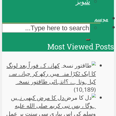
شوبز
موسم
Most Viewed Posts
کھانے کے فوراً بعد لونگ
کا ایک ٹکڑا منہ میں رکھ کر چبانے سے
کیا ہوتا ہے ؟انتہائی طاقتور نسخہ
(10,189)
دل کا مرض کبھی نہیں
ہوگا ، بس نبی کریم صلی الله علیه
وسلم کی اس پیاری سی سنت پر عمل