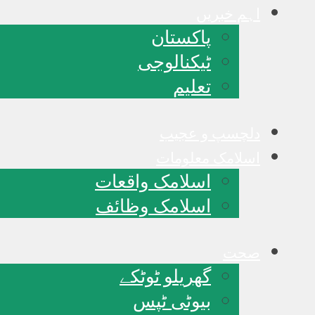
اہم خبریں
پاکستان
ٹیکنالوجی
تعلیم
دلچسپ و عجیب
اسلامک معلومات
اسلامک واقعات
اسلامک وظائف
صحت
گھریلو ٹوٹکے
بیوٹی ٹپس