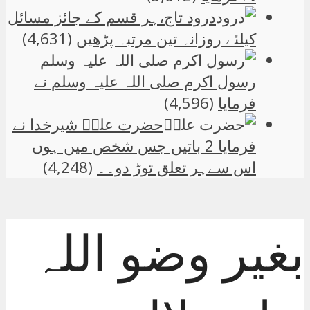
درود تاج،ہر قسم کے جائز مسائل
کیلئے روزانہ تین مرتبہ پڑھیں
(4,631)
رسول اکرم صلی اللہ علیہ وسلم نے
فرمایا
(4,596)
حضرت علیؑ شیرخدا نے
فرمایا 2 باتیں جس شخص میں ہوں
اس سےہر تعلق توڑ دو۔۔
(4,248)
بغیر وضو اللہ