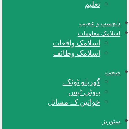
تعلیم
دلچسپ و عجیب
اسلامک معلومات
اسلامک واقعات
اسلامک وظائف
صحت
گھریلو ٹوٹکے
بیوٹی ٹپس
خواتین کے مسائل
سٹوریز