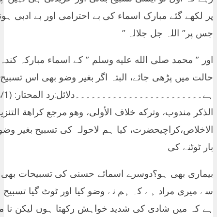
پر لکھے گئے مبارک اسماء کی بے احترامی اور بے ادبی ہون
جس پر” اللہ جل جلالہ ”
اور ” محمد صلی الله عليه وسلم ” کے اسماء مبارکہ کند
حالت میں پڑھی جائے، البتہ اگر بغیر وضو بھی اس تسبیح
الذكر مندوب، وتركه خلاف الأولى، وهو مرجع كراهة التنزيه.وا
الاخلاص،کراچیحضرت، کیا ہم لاحولہ کی تسبیح بغیر وض
بار ٹوٹنے کی
بیماری بھی ہو؟دوسرے اسمائے حسنی کی تسبیحات بھی ب
سے میری مراد ہے کہ ہم نے وضو کیا اور ٹوٹ گیا تسبیح
ہے کہ میں شادی کی شدید خواہش رکھتا ہوں لیکن نا مر