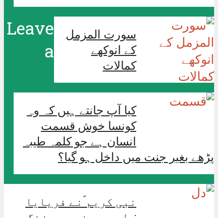
Leave
سورت المزمل
a
کے انوکھے
کمالات
کیا آپ جانتے ہیں کہ وہ
کونسا خوش قسمت
انسان ہے جو کلمہ طیبہ
پڑھے بغیر جنت میں داخل ہو گیا؟
نبی کریم ؐنے فریایا
:دل دو چیزوں سے زنگ