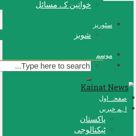
خواتین کے مسائل
سٹوریز
شوبز
موسم
صفحہ اول
اہم خبریں
پاکستان
ٹیکنالوجی