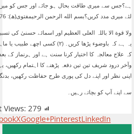
ہے؟جس سے میری طاقت بحال ہو جائے اور جس کو میں ب
لئے میری مدد کریں؟بسم الله الرحمن الرحيمفتوی(ھ): 176=102-2/1433 (۱) لاحول
ولا قوة الا باللہ العلی العظیم اور اسمائے حسنیٰ کی ت
یہ ہے کہ باوضوء پڑھا کریں۔ (۲) کسی
کہ علاج معالجہ کا اختیار کرنا سنت ہے اور ہرنماز کے بع
وآخر درود شریف تین تین دفعہ پڑھنے کا اہتمام رکھیں، 
اپنی نظر اور اپنے دل کی پوری طرح حفاظت رکھیں، بدنگ
سے اپنے آپ کو بچاتے رہیں۔
t Views:
279
book
X
Google+
Pinterest
LinkedIn