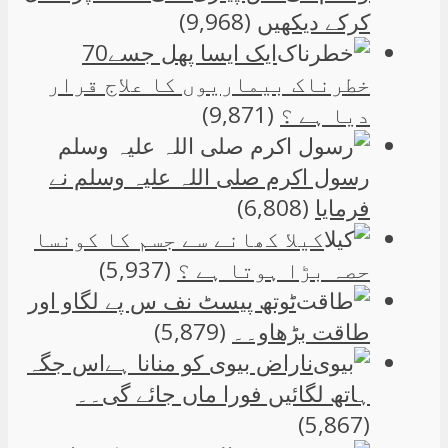
کرکے دیکھیں
(9,968)
ایک ایسا پھل جسے70
خطرناک بیماریوں کا علاج قرار
دیا ہے ؟
(9,871)
رسول اکرم صلی اللہ علیہ وسلم نے
فرمایا
(6,808)
کیلا کھانے سے جسم کا کونسا
حصہ بڑا ہوتا ہے ؟
(5,937)
ٹوتھ پیسٹ نف س پے لگاو اور
طاقت بڑھاو۔۔
(5,879)
ناراض بیوی کو منانا ہےاس جگہ
ہاتھ لگائیں فورا ماں جائے گی۔۔
(5,867)