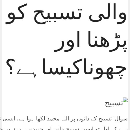
والی تسبیح کو
پڑھنا اور
چھوناکیساہے؟
سوال: تسبیح کے دانوں پر اللہ محمد لکھا ہوا ہے، ایسی
رہے کہ اول تو ایسی تسبیح بنانی اور خریدنی ہی نہیں