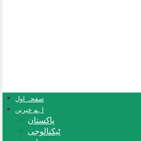
صفحہ اول
اہم خبریں
پاکستان
ٹیکنالوجی