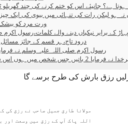
ہوتا ہے؟ جانیئے اس کو ختم کرنے کی چند گھریلو ٹپ
نہ ہو لیکن رات کی تنہائی میں بیوی کی ایک چیز 
ورت مرد کو بیشک ا
ہاڑ کے برابر نیکیاں دینے والے کلمات،رسول اکرم ص
درود تاج،ہر قسم کے جائز مسائل ک
رسول اکرم صلی اللہ علیہ وسلم نے فرمایا
 شخص میں ہوں اس سےہر تعلق توڑ دو۔۔
لیں رزق بارش کی طرح برسے گا
مولانا طارق جمیل صاحب نے رزق کی ک
اللہ پاک آپ کے رزق میں وسعت اور ب