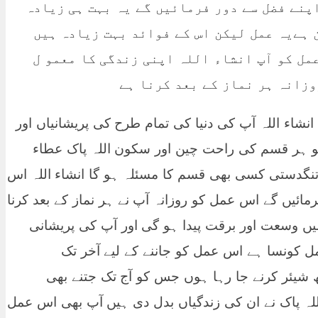
پنے فضل سے دور فرمائیں گے یہ بہت ہی زیادہ
 ہےیہ عمل لیکن اس کے فوائد بہت زیادہ ہیں
عمل کو آپ انشاء اللہ اپنی زندگی کا معمو ل
وزانہ ہر نماز کے بعد کرنا ہے
نشاء اللہ آپ کی دنیا کی تمام طرح کی پریشانیاں اور
 کو ہر قسم کی راحت چین اور سکون اللہ پاک عطاء
گدستی کسی بھی قسم کا مسئلہ ہو گا انشاء اللہ اس
ائیں گے اس عمل کو روزانہ آپ نے ہر نماز کے بعد کرنا
ں وسعت اور برقت پیدا ہو گی اور آپ کی پریشانی
ل کونسا ہے اس عمل کو جاننے کے لیے آخر تک
 شیئر کرنے جا رہا ہوں جس کو آج تک جتنے بھی
للہ پاک نے ان کی زندگیاں بدل دی ہیں آپ بھی اس عمل