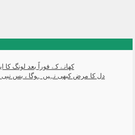
کھانے کے فوراً بعد لونگ کا 
دل کا مرض کبھی نہیں ہوگا ، بس نبی 