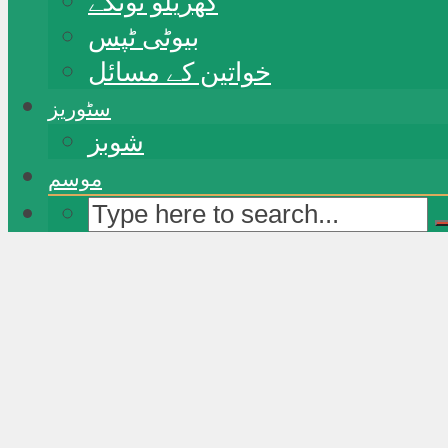
گھریلو ٹوٹکے
بیوٹی ٹپس
خواتین کے مسائل
سٹوریز
شوبز
موسم