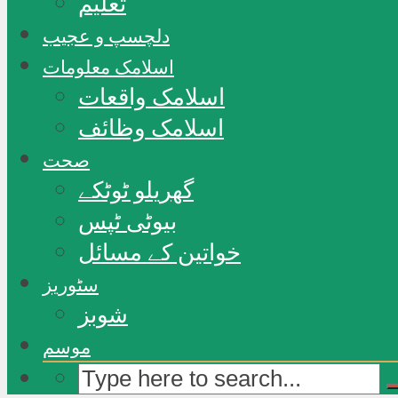
تعلیم
دلچسپ و عجیب
اسلامک معلومات
اسلامک واقعات
اسلامک وظائف
صحت
گھریلو ٹوٹکے
بیوٹی ٹپس
خواتین کے مسائل
سٹوریز
شوبز
موسم