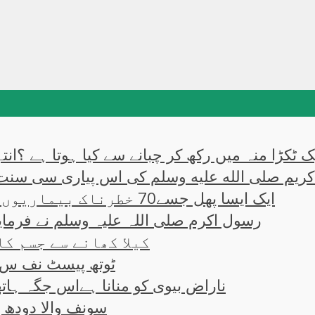
ایک ٹکڑا منہ میں رکھ کر چبانے سے کیا ہوتا ہے ؟ا
کریم صلی الله علیه وسلم کی اس پیاری سی سنت
ایک ایسا پھل جسے70 خطرناک بیماریوں کا علاج قرار دیا ہے ؟
رسول اکرم صلی اللہ علیہ وسلم نے فرمایا
کیلا کھانے سے جسم کا
ٹوتھ پیسٹ نف س پ
ناراض بیوی کو منانا ہےاس جگہ ہاتھ
سونف والا دودھ پ