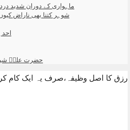
”ماہواری کے دوران شدید درد 
شوہر کتنا بھی ناراض کیوں 
احد پ
حضرت علیؑ شیرخدا نے فرمایا 2 باتیں جس
رزق کا اصل وظیفہ،صرف یہ ایک کام کر