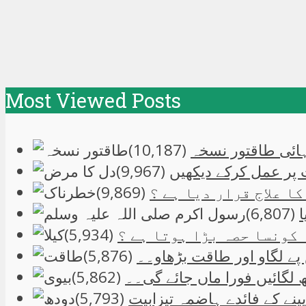
Most Viewed Posts
نتہائی طاقتور نسخہ
(10,187)
 پر عمل کرکے دیکھیں
(9,967)
(9,869)
(6,807)
 کونسا حصہ بڑا ہوتا ہے ؟
(5,934)
ے لگاو اور طاقت بڑھاو۔۔
(5,876)
 لگائیں فورا ماں جائے گی۔۔
(5,862)
ینے کے فائدے ہاضمہ تیزابیت
(5,793)