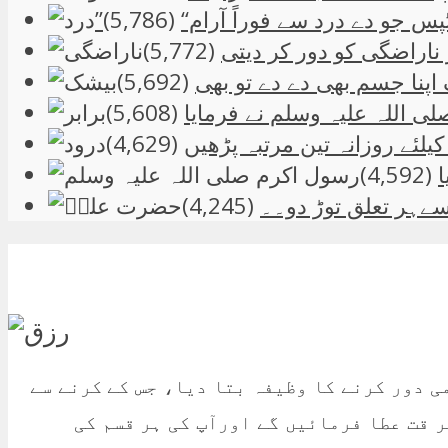
س جو دے درد سے فوراً آرام“
(5,786)
ناراضگی کو دور کر دیتی
(5,772)
پنا جسم بھی دے دے تو بھی
(5,692)
لی اللہ علیہ وسلم نے فرمایا
(5,608)
یلئے روزانہ تین مرتبہ پڑھیں
(4,629)
(4,592)
(4,245)
می دور کرنے کا وظیفہ بتا دیا، جس کے کرنے سے
ر قت عطا فرمائیں گے اورآپ کی ہر قسم کی