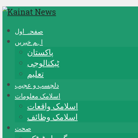
صفحہ اول
اہم خبریں
پاکستان
ٹیکنالوجی
تعلیم
دلچسپ و عجیب
اسلامک معلومات
اسلامک واقعات
اسلامک وظائف
صحت