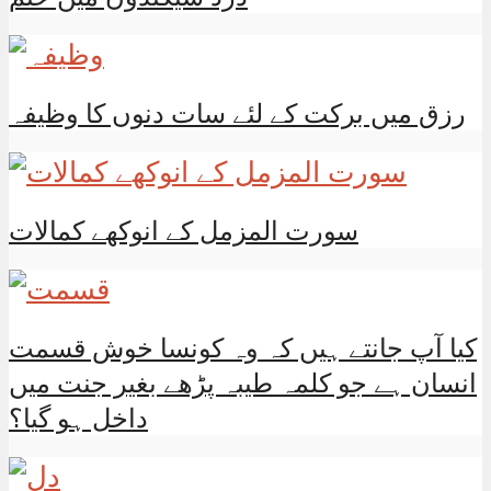
رزق میں برکت کے لئے سات دنوں کا وظیفہ
سورت المزمل کے انوکھے کمالات
کیا آپ جانتے ہیں کہ وہ کونسا خوش قسمت
انسان ہے جو کلمہ طیبہ پڑھے بغیر جنت میں
داخل ہو گیا؟