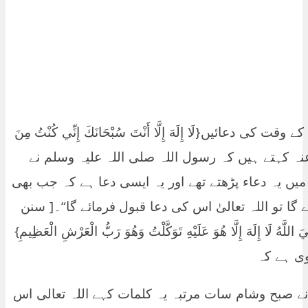
ائیں​{لَا إِلَهَ إِلَّا أَنْتَ سُبْحَانَكَ إِنِّي كُنْتُ مِنَ
: 87 ] سعد رضی الله عنہ کہتے ہیں کہ رسول اللہ صلی اللہ علیہ وسلم نے
میں یہ دعاء پڑھتے تھے اور یہ ایسی دعا ہے کہ جب بھی
 تو اللہ تعالیٰ اس کی دعا قبول فرمائے گا“۔[ سنن
يَ اللَّهُ لَا إِلَهَ إِلَّا هُوَ عَلَيْهِ تَوَكَّلْتُ وَهُوَ رَبُّ الْعَرْشِ الْعَظِيمِ}
نے صبح وشام سات مرتبہ یہ کلمات کہے اللہ تعالی اس