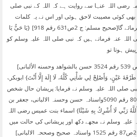
َا} ام سلمہ رضی اللہ عنہا سے روایت ہے کہ اللہ کے نبی صلی
بھی کوئی مصیبت لاحق ہوئی اور اس نے یہ کلمات
پڑھے تو اللہ تعالی اسے نعم البدل عطاء فرمائے گا[صحيح مسلم: ج 2ص631 رقم 918] {يَا حَيُّ يَا
الک رضی اللہ عنہ فرماتے ہیں کہ نبی صلی اللہ علیہ وسلم کو
یش ہوتا تو
آپ یہ دعاء پڑھتے تھے[سنن الترمذي :ج 5ص 539 رقم 3524 حسن بالشواهد وحسنه الألبانی]
طَرْفَةَ عَيْنٍ، وَأَصْلِحْ لِي شَأْنِي كُلَّهُ، لَا إِلَهَ إِلَّا أَنْتَ} ابوبکرۃ
 نبی صلی اللہ علیہ وسلم نے فرمایا: پریشان حال شخص
کے لئے یہ دعاء ہے[سنن ابي داؤد :ج 4ص805 رقم 5090واسنادہ حسن وحسنہ الالبانی، جعفر بن
هُ رَبِّي لَا أُشْرِكُ بِهِ شَيْئًا} اسماء بنت عمیس رضی اللہ
لہ علیہ وسلم نے مجھے دکھ اور پریشانی کی حالت میں