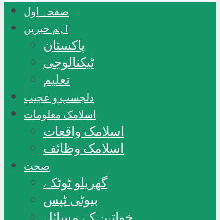
صفحہ اول
اہم خبریں
پاکستان
ٹیکنالوجی
تعلیم
دلچسپ و عجیب
اسلامک معلومات
اسلامک واقعات
اسلامک وظائف
صحت
گھریلو ٹوٹکے
بیوٹی ٹپس
خواتین کے مسائل