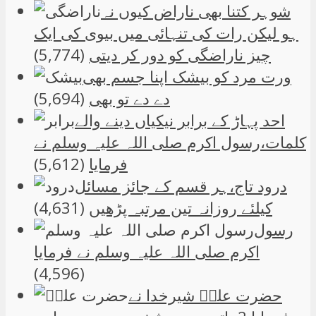
شوہر کتنا بھی ناراض کیوں نہ
ہو لیکن رات کی تنہائی میں بیوی کی ایک
چیز ناراضگی کو دور کر دیتی
(5,774)
ورت مرد کو بیشک اپنا جسم بھی
دے دے تو بھی
(5,694)
احد پہاڑ کے برابر نیکیاں دینے والے
کلمات،رسول اکرم صلی اللہ علیہ وسلم نے
فرمایا
(5,612)
درود تاج،ہر قسم کے جائز مسائل
کیلئے روزانہ تین مرتبہ پڑھیں
(4,631)
رسول
اکرم صلی اللہ علیہ وسلم نے فرمایا
(4,596)
حضرت علیؑ شیرخدا نے