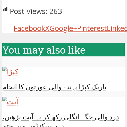
Post Views:
263
Facebook
X
Google+
Pinterest
Linke
You may also like
باریک کپڑا پہننے والی عورتوں کا انجام
درد والی جگہ انگلی رکھ کر یہ آیت پڑھیں،
درد سیکنڈوں میں ختم