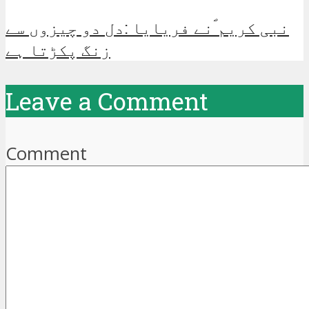
نبی کریم ؐنے فریایا :دل دو چیزوں سے
زنگ پکڑتا ہے
Leave a Comment
Comment