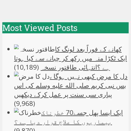
Most Viewed Posts
کھانے کے فوراً بعد لونگ کا
ایک ٹکڑا منہ میں رکھ کر چبانے سے کیا ہوتا
ہے ؟انتہائی طاقتور نسخہ
(10,189)
دل کا مرض کبھی نہیں ہوگا ،
بس نبی کریم صلی الله علیه وسلم کی اس
پیاری سی سنت پر عمل کرکے دیکھیں
(9,968)
ایک ایسا پھل جسے70 خطرناک
بیماریوں کا علاج قرار دیا ہے ؟
(9,870)