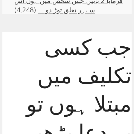
فرمایا 2 باتیں جس شخص میں ہوں اس
سےہر تعلق توڑ دو۔۔
(4,248)
جب کسی
تکلیف میں
مبتلا ہوں تو
یہ دعا پڑھیں