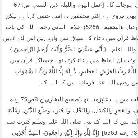
کی دنیا وآخرت کی پریشانیوں کے لئے کافی ہوجائے گا۔ [عمل اليوم والليلة لابن السني ص: 67
ا بھی مروی ہے اکثر محققین نے اسے حسن کہا ہے لیکن
علامہ البانی رحمہ اللہ نے اسے ضعیف قراردیاہے(الضعیفہ 5286)۔علامہ البانی رحمہ اللہ کی بات
ظ قرآن میں دعاء کے سیاق میں وارد ہیں اس لئے انہیں
 { أَنِّي مَسَّنِيَ الضُّرُّ وَأَنْتَ أَرْحَمُ الرَّاحِمِينَ }
مصیبت کے وقت ان الفاظ میں دعاء کرتے تھے جیساکہ قرآن میں
َا اللَّهُ رَبُّ العَرْشِ العَظِيمِ، لاَ إِلَهَ إِلَّا اللَّهُ رَبُّ السَّمَوَاتِ
 ابن عباس رضی اللہ عنہ فرماتے ہیں کہ اللہ کے
نبی صلی اللہ علیہ وسلم پریشانی کی حالت میں یہ دعاپڑھتے تھے[صحيح البخاري:ج 8ص75 رقم
َزَنِ، وَالعَجْزِ وَالكَسَلِ، وَالبُخْلِ، وَالجُبْنِ، وَضَلَعِ الدَّيْنِ، وَغَلَبَةِ
ماتے ہیں کہ اللہ کے نبی صلی اللہ علیہ وسلم کثرت سے
یہ دعاپڑھا کرتے تھے[صحيح البخاري:ج8ص 78 رقم 6363] {إِنَّا لِلَّهِ وَإِنَّا إِلَيْهِ رَاجِعُونَ، اللهُمَّ أْجُرْنِي