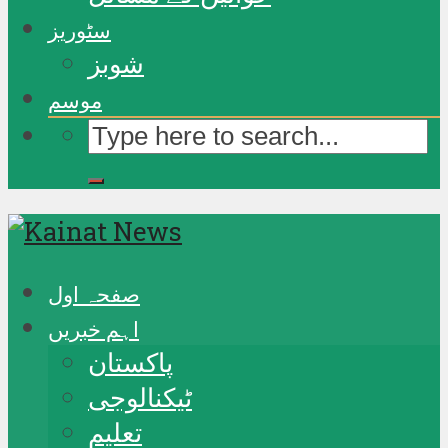
سٹوریز
شوبز
موسم
صفحہ اول
اہم خبریں
پاکستان
ٹیکنالوجی
تعلیم