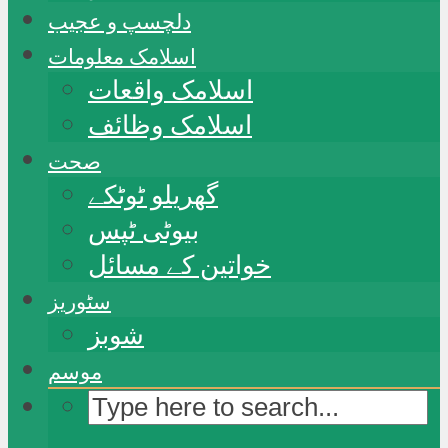
دلچسپ و عجیب
اسلامک معلومات
اسلامک واقعات
اسلامک وظائف
صحت
گھریلو ٹوٹکے
بیوٹی ٹپس
خواتین کے مسائل
سٹوریز
شوبز
موسم