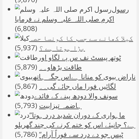
رسول
اکرم صلی اللہ علیہ وسلم نے فرمایا
(6,808)
کیلا کھانے سے جسم کا کونسا حصہ
بڑا ہوتا ہے ؟
(5,937)
ٹوتھ پیسٹ نف س پے لگاو اور
طاقت بڑھاو۔۔
(5,879)
ناراض بیوی کو منانا ہےاس جگہ ہاتھ
لگائیں فورا ماں جائے گی۔۔
(5,867)
سونف والا دودھ پینے کے فائدے
ہاضمہ تیزابیت
(5,793)
”ماہواری کے دوران شدید درد ہوتا
ہے؟ جانیئے اس کو ختم کرنے کی چند گھریلو
ٹپس جو دے درد سے فوراً آرام“
(5,786)