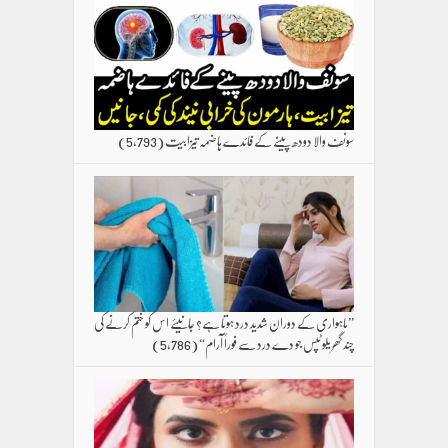
سونف والا دودھ پینے کے فائدے ہاضمہ تیزابیت
(5,793)
”ماہواری کے دوران شدید درد ہوتا ہے؟ جانیئے اس کو ختم کرنے کی
چند گھریلو ٹپس جو دے درد سے فوراً آرام“
(5,786)