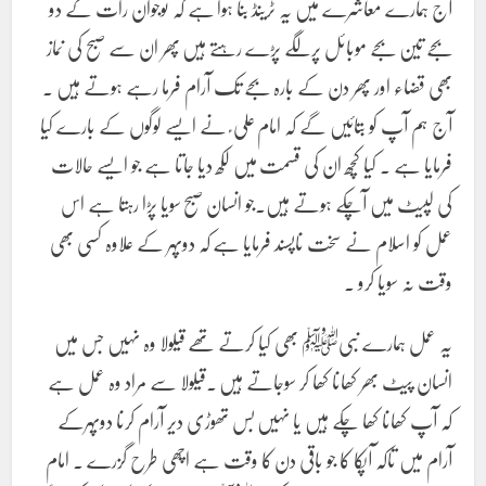
آج ہمارے معاشرے میں یہ ٹرینڈ بنا ہوا ہے کہ نوجوان رات کے دو
بجے تین بجے موبائل پرلگے پڑے رہتے ہیں پھر ان سے صبح کی نماز
بھی قضاء اور پھر دن کے بارہ بجے تک آرام فرما رہے ہوتے ہیں ۔
آج ہم آپ کو بتائیں گے کہ امام علی ؑ نے ایسے لوگوں کے بارے کیا
فرمایا ہے ۔ کیا کچھ ان کی قسمت میں لکھ دیا جاتا ہے جو ایسے حالات
کی لپیٹ میں آچکے ہوتے ہیں۔جو انسان صبح سویا پڑا رہتا ہے اس
عمل کو اسلام نے سخت ناپسند فرمایا ہے کہ دوپہر کے علاوہ کسی بھی
وقت نہ سویا کرو ۔
یہ عمل ہمارے نبیﷺ بھی کیا کرتے تھے قیلولا وہ نہیں جس میں
انسان پیٹ بھر کھانا کھا کر سوجاتے ہیں ۔قیلولا سے مراد وہ عمل ہے
کہ آپ کھانا کھا چکے ہیں یا نہیں بس تھوڑی دیر آرام کرنا دوپہرکے
آرام میں تاکہ آپکا کا جو باقی دن کا وقت ہے اچھی طرح گزرے ۔ امام