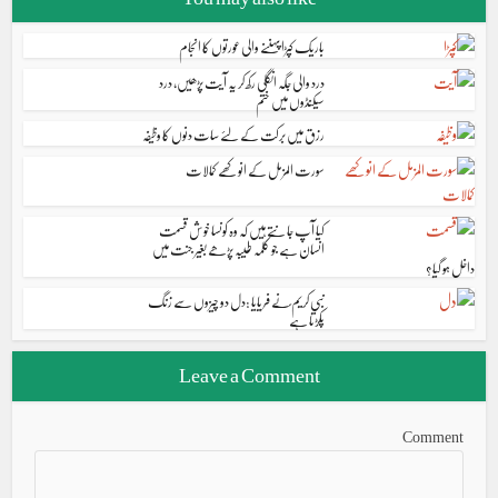
باریک کپڑا پہننے والی عورتوں کا انجام
درد والی جگہ انگلی رکھ کر یہ آیت پڑھیں، درد
سیکنڈوں میں ختم
رزق میں برکت کے لئے سات دنوں کا وظیفہ
سورت المزمل کے انوکھے کمالات
کیا آپ جانتے ہیں کہ وہ کونسا خوش قسمت
انسان ہے جو کلمہ طیبہ پڑھے بغیر جنت میں
داخل ہو گیا؟
نبی کریم ؐنے فریایا :دل دو چیزوں سے زنگ
پکڑتا ہے
Leave a Comment
Comment