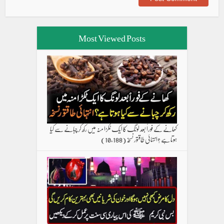
Most Viewed Posts
کھانے کے فوراً بعد لونگ کا ایک ٹکڑا منہ میں رکھ کر چبانے سے کیا
ہوتا ہے ؟انتہائی طاقتور نسخہ
(10,188)