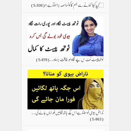
کیلا کھانے سے جسم کا کونسا حصہ بڑا ہوتا ہے ؟
(5,936)
ٹوتھ پیسٹ نف س پے لگاو اور طاقت بڑھاو۔۔
(5,879)
ناراض بیوی کو منانا ہےاس جگہ ہاتھ لگائیں فورا ماں جائے گی۔۔
(5,863)