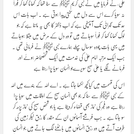
علی ؑ نے فرمایا میں نے نبی کریم ﷺ سے سنا تھا کہ کھانا کھا کر فوراً
نہ سویا کرے اس سے دل میں سختی پیدا ہوتی ہے ۔ اب بات اس
حد تک گہرائی تک آ پہنچی ہے کہ اب ڈاکٹر کا بھی یہ ماننا ہے کہ جو
لوگ کھانا کھا کر فوراً سوجاتے ہیں تو وہ دل کے مرض میں مبتلا ہوجاتے
ہیں یہی بات چودہ سوسال پہلے ہمارے نبی ﷺ نے فرمائی تھی ۔
جب ایک مرتبہ امام علیؑ کی خدمت میں ایک شخصحاضر ہوئے اور
فرمانے لگے یا علیؑ صبح سویرےجو انسان سویا پڑا رہتا ہے
اس کی قسمت میں کیاکچھ لکھا جاتا ہے ۔ اے اللہ کے بندے میں اللہ
کے نبی ﷺ سے سنا کہ جو بھی انسان صبح کے اوقات میں سویا پڑا
رہتا ہے وہ فجر کی نماز بھی قضاء کردیتا ہے یا جو شخص صبح کی نماز پڑھ کر
سو جاتا ہے ۔ جب فرشتے آسمانوں ان کے مقدر کا رزق لیکر زمین کی
طرف آتے ہیں وہ رزق انسانوں میں بانٹنے لگ جاتے ہیں جو انسان