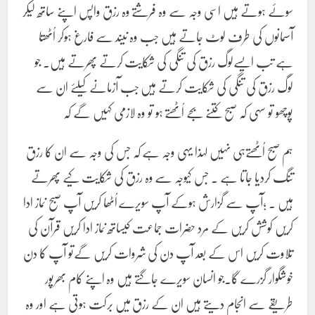
سوئے ہوتے ہیں اسی وجہ سے وہ فرشتے وہ رزق واپس اپنے ساتھ لیکر
آسمانوں کی طرف لوٹ جاتے ہیں جب وہ نیند سے فارغ ہوکر اُٹھتا
ہے تب ایسےلوگ رزق کی تنگی کی شکایت کرتے پھرتے ہیں۔ جو
لوگ رزق کی تنگی کی شکایت کرتے ہیں جب آزمانے کیلئے ان سے
پوچھو تو سہی کہ صبح کتنے بجے اُٹھتے ہو تو وہ لازمی کہیں گے کہ
ہم صبح اُٹھتےہی نہیں لہذا یہی وجہ ہے کہ جس کی وجہ سے ان کا رزق
تنگ کردیا جاتا ہے ۔ جس کیوجہ سے وہ رزق کی شکایت کیے پھرتے
ہیں ۔ ;آپ سے گزارش ہوکے آپ سویرے اُٹھا کریں آپ صبح نماز ادا
کریں کوشش کریں کے مرد حضرات جماعت کیساتھ نماز ادا کریں قرآن کی
تلاوت کریں اس کے بعد آپ دن کی شروات کریں گےتو آپ کا دن
خوشگوار گزرے گا۔جو انسان سویرے جاگتے ہیں وہ اپنے کام بھرپور
طریقے سے انجام دیتے ہیں ان کے رزق میں برکت ہوتی ہے اور وہ