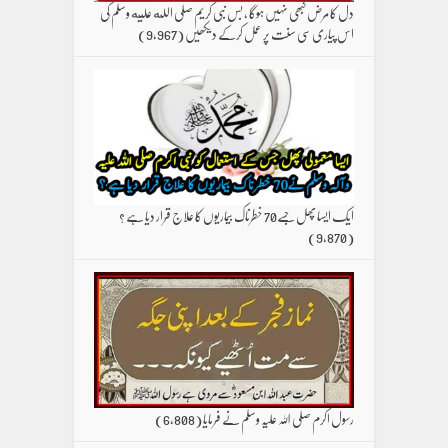
دل کا مرض کبھی نہیں ہوگا ، بس نبی کریم صلی الله علیه وسلم کی
اس پیاری سی سنت پر عمل کرکے دیکھیں
(9,967)
ایک ایسا پھل جسے70 خطرناک بیماریوں کا علاج قرار دیا ہے ؟
(9,870)
رسول اکرم صلی اللہ علیہ وسلم نے فرمایا
(6,808)