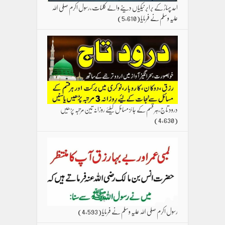
احد پہاڑ کے برابر نیکیاں دینے والے کلمات،رسول اکرم صلی اللہ
علیہ وسلم نے فرمایا
(5,610)
درود تاج،ہر قسم کے جائز مسائل کیلئے روزانہ تین مرتبہ پڑھیں
(4,630)
رسول اکرم صلی اللہ علیہ وسلم نے فرمایا
(4,593)