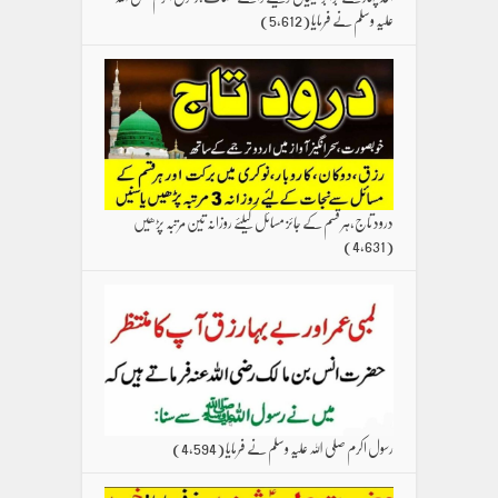
علیہ وسلم نے فرمایا
(5,612)
درود تاج،ہر قسم کے جائز مسائل کیلئے روزانہ تین مرتبہ پڑھیں
(4,631)
رسول اکرم صلی اللہ علیہ وسلم نے فرمایا
(4,594)