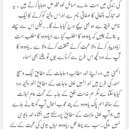
کی زندگی میں بہت سارے مسائل خود بخود حل ہوجایا کرتے ہیں ۔ یہ
اللہ تبارک وتعالیٰ کا صفاتی نام ہے اور اس وظیفہ کو کرنے کا ایک
خاص طریقہ ہے وہ بھی نیچے درج کیاجائے گا۔ ۔لیکن اس سے پہلے
یہ بتاتے چلیں کہ یاودود کا مطلب کیا ہے ؟یاودود کا مطلب بہت
زیادہ پیار کرنے والا محبت کرنے شفقت کرنے والا ہے ۔یاودود کا
آپ نے ورد کچھ اس طرح سے کرنا ہے یوں تو جتنے بھی اسماء
الحسنی ٰ ہیں و ہ اپنے اندر مطالب و حاجات کے مطابق ایک وسیع
سمندر کی طرح ہیں اور انہیں اپنی حاجات کے مطابق بطور وظیفہ ورد
کیاجاسکتا ہے مگر ہم خدمت خلق کے جذبہ کے تحت عام اجازت
کے ساتھ اسم پاک یاودود کے چند مجرب اعمال آپ کو بتانے جارہے
ہیں جو آپ اپنی حاجت کے مطابق پڑھ سکتے ہیں انشاء اللہ مایوسی
نہیں ہوگی۔سب سے پہلاعمل :یاودود میاں بیوی کی محبت کے لئے