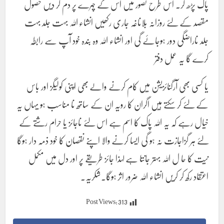
پاک پڑھ کر۔ اس طرح تصور میں اس کے چہرے پر دم کر دیں حصول
مقصد کے لئے روزانہ بلاناغہ جاری رکھیں انشاء اللہ بہت جلد بہت
جلد ناراضگی دور ہوجائے گی اور انشاء اللہ وہ بندہ خود آپ سے رابطہ
کرے گا یہ عمل دفتر
یا کسی بھی آرگنائزیشن میں کام کرنے والے بھی اپنی کولیگز اور باس
کے لئے کر سکتے ہیں اگران کا رویہ ان کے ساتھ نا مناسب ہو یہاں یہ
خیال رہے کہ یہ اللہ پاک کا اسم ہے اس لئے ناجائز یا حرام رشتے کے
لئے ہر گزاجازت نہ ہو گی ایسا کرنے والا اپنے نقصان کا خود ذمہ دار ہوگا
نیت کا حا ل اللہ بہتر جانتا ہے لہٰذا جائز طریقے پر اور دل میں مکمل
اعتقاد رکھ کر کریں انشاء اللہ ضرور اثر ہوگا۔شکریہ۔
Post Views:
313