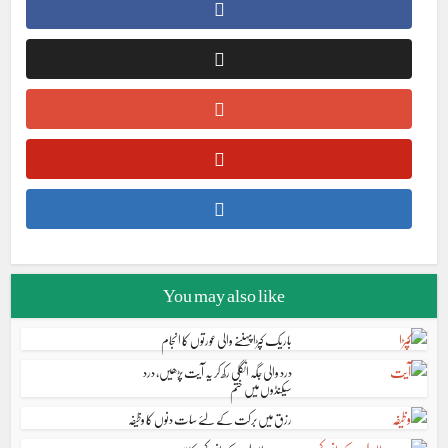
You may also like
باریک کپڑا پہننے والی عورتوں کا انجام
درد والی جگہ انگلی رکھ کر یہ آیت پڑھیں، درد
سیکنڈوں میں ختم
رزق میں برکت کے لئے سات دنوں کا وظیفہ