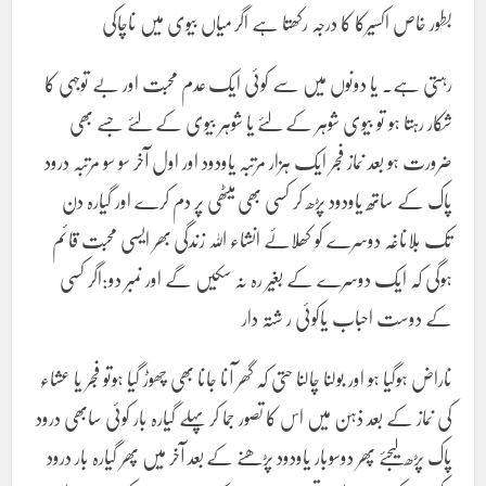
بطور خاص اکسیرکا کا درجہ رکھتا ہے اگر میاں بیوی میں ناچاکی
رہتی ہے۔ یا دونوں میں سے کوئی ایک عدم محبت اور بے توجہی کا
شکار رہتا ہو تو بیوی شوہر کے لئے یا شوہر بیوی کے لئے جسے بھی
ضرورت ہو بعد نماز فجر ایک ہزار مرتبہ یاودود اور اول آخر سو سو مرتبہ درود
پاک کے ساتھ یاودود پڑھ کر کسی بھی میٹھی پر دم کرے اور گیارہ دن
تک بلاناغہ دوسرے کو کھلائے انشاء اللہ زندگی بھر ایسی محبت قائم
ہوگی کہ ایک دوسرے کے بغیر رہ نہ سکیں گے اور نمبر دو:اگر کسی
کے دوست احباب یاکوئی ر شتہ دار
ناراض ہوگیا ہو اور بولنا چالنا حتی کہ گھر آنا جانا بھی چھوڑ گیا ہوتو فجر یا عشاء
کی نماز کے بعد ذہن میں اس کا تصور جما کر پہلے گیارہ بار کوئی سابھی درود
پاک پڑھ لیجئے پھر دوسوبار یاودود پڑھنے کے بعد آخر میں پھر گیارہ بار درود