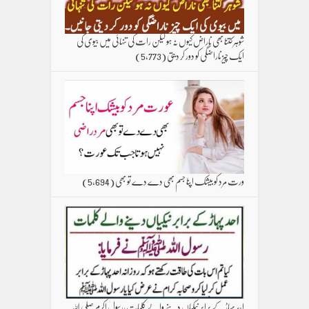
شوہر کتنا بھی ناراض کیوں نہ ہو لیکن رات کی تنہائی میں بیوی کی
ایک چیز ناراضگی کو دور کر دیتی
(5,773)
ورت مرد کو بیشک اپنا جسم بھی دے دے تو بھی
(5,694)
احد پہاڑ کے برابر نیکیاں دینے والے کلمات،رسول اکرم صلی اللہ