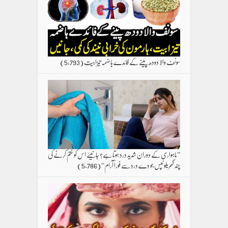
سونف والا دودھ پینے کے فائدے ہاضمہ تیزابیت
(5,793)
”ماہواری کے دوران شدید درد ہوتا ہے؟ جانیئے اس کو ختم کرنے کی
چند گھریلو ٹپس جو دے درد سے فوراً آرام“
(5,786)