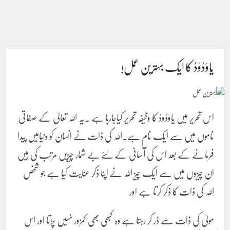
یَاوَدُوْدُ کا ایک بہترین عمل!
اس تحریر میں یَاوَدُودُ کا وظیفہ تحریر کیاجارہا ہے ۔یہ اللہ تعالیٰ کے صفاتی
ناموں میں سے ایک نام ہے۔اللہ کی ذات نے انسان کو دنیامیں پیدا
فرمانے کے بعد اس کی آسانی کے لئے بے شمار چیزیں مرتب کی ہیں
ان چیزوں میں سے ایک چیز اللہ نے اپنا ذکر عنایت کیا ہے جو شخص
اللہ کی ذات کا ذکر کرتا ہے اور
مولیٰ کی ذات سے ڈر کر رہتا ہے وہ کبھی بھی کمزور نہیں پڑتا اور اس