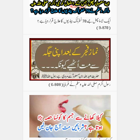
ایک ایسا پھل جسے70 خطرناک بیماریوں کا علاج قرار دیا ہے ؟
(9,870)
رسول اکرم صلی اللہ علیہ وسلم نے فرمایا
(6,808)