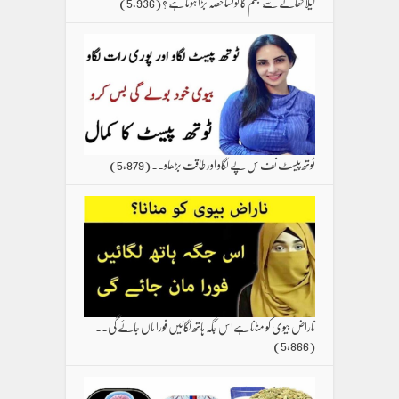
کیلا کھانے سے جسم کا کونسا حصہ بڑا ہوتا ہے ؟
(5,936)
ٹوتھ پیسٹ نف س پے لگاو اور طاقت بڑھاو۔۔
(5,879)
ناراض بیوی کو منانا ہےاس جگہ ہاتھ لگائیں فورا ماں جائے گی۔۔
(5,866)