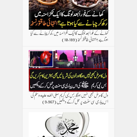
کھانے کے فوراً بعد لونگ کا ایک ٹکڑا منہ میں رکھ کر چبانے سے کیا
ہوتا ہے ؟انتہائی طاقتور نسخہ
(10,189)
دل کا مرض کبھی نہیں ہوگا ، بس نبی کریم صلی الله علیه وسلم کی
اس پیاری سی سنت پر عمل کرکے دیکھیں
(9,967)