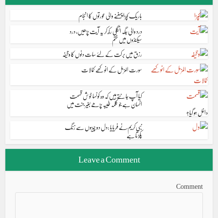
باریک کپڑا پہننے والی عورتوں کا انجام
درد والی جگہ انگلی رکھ کر یہ آیت پڑھیں، درد
سیکنڈوں میں ختم
رزق میں برکت کے لئے سات دنوں کا وظیفہ
سورت المزمل کے انوکھے کمالات
کیا آپ جانتے ہیں کہ وہ کونسا خوش قسمت
انسان ہے جو کلمہ طیبہ پڑھے بغیر جنت میں
داخل ہو گیا؟
نبی کریم ؐنے فریایا :دل دو چیزوں سے زنگ
پکڑتا ہے
Leave a Comment
Comment