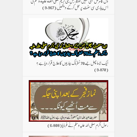
دل کا مرض کبھی نہیں ہوگا ، بس نبی کریم صلی الله علیه وسلم کی
اس پیاری سی سنت پر عمل کرکے دیکھیں
(9,967)
ایک ایسا پھل جسے70 خطرناک بیماریوں کا علاج قرار دیا ہے ؟
(9,870)
رسول اکرم صلی اللہ علیہ وسلم نے فرمایا
(6,808)