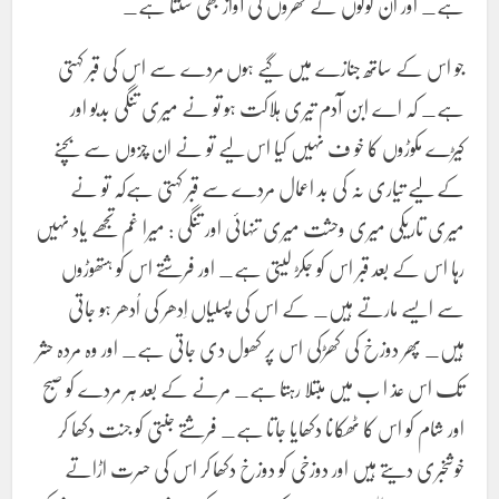
ہے_ اور ان لوگوں کے گھروں کی آواز بھی سنتا ہے_
جو اس کے ساتھ جنازے میں گیے ہوں مردے سے اس کی قبر کہتی
ہے_ کہ اے ابن آدم تیری ہلاکت ہو تو نے میری تنگی بدبو اور
کیڑے مکوڑوں کا خو ف نہیں کیا اس لیے تو نے ان چزوں سے بچنے
کے لیے تیاری نہ کی بد اعمال مردے سے قبر کہتی ہےکہ تو نے
میری تاریکی میری وحشت میری تنہائی اور تنگی : میرا غم تجھے یاد نہیں
رہا اس کے بعد قبر اس کو جکڑ لیتی ہے_ اور فرشتے اس کو ہتھوڑوں
سے ایسے مارتے ہیں_ کے اس کی پسلیاں اِدھر کی اُدھر ہو جاتی
ہیں_ پھر دوزخ کی کھڑکی اس پر کھول دی جاتی ہے_ اور وہ مردہ حشر
تک اس عذ ا ب میں مبتلا رہتا ہے_ مرنے کے بعد ہر مردے کو صبح
اور شام کو اس کا ٹھکانا دکھایا جاتا ہے_ فرشتے جنتی کو جنت دکھا کر
خوشخبری دیتے ہیں اور دوزخی کو دوزخ دکھا کر اس کی حسرت اڑاتے