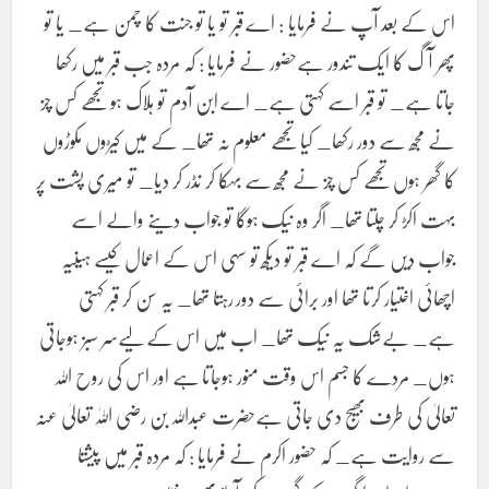
اس کے بعد آپ نے فرمایا : اے قبر تو یا تو جنت کا چمن ہے_ یا تو
پھر آگ کا ایک تندور ہےحضور نے فرمایا : کہ مردہ جب قبر میں رکھا
جاتا ہے_ تو قبر اسے کہتی ہے_ اے ابن آدم تو ہلاک ہو تجھے کس چز
نے مجھ سے دور رکھا_ کیا تجھے معلوم نہ تھا_ کے میں کیڑوں مکوڑوں
کا گھر ہوں تجھے کس چز نے مجھ سے بہکا کر نڈر کر دیا_ تو میری پشت پر
بہت اکڑ کر چلتا تھا_ اگر وہ نیک ہوگا تو جواب دینے والے اسے
جواب دیں گے کہ اے قبر تو دیکھ تو سہی اس کے اعمال کیسے ہیںیہ
اچھائی اختیار کرتا تھا اور برائی سے دور رہتا تھا_ یہ سن کر قبر کہتی
ہے_ بےشک یہ نیک تھا_ اب میں اس کے لیےسر سبز ہوجاتی
ہوں_ مردے کا جسم اس وقت منور ہوجاتا ہے اور اس کی روح اللہ
تعالیٰ کی طرف بھیج دی جاتی ہےحضرت عبداللہ بن رضی اللہٰ تعالیٰ عنہ
سے روایت ہے_ کہ حضور اکرم نے فرمایا : کہ مردہ قبر میں پیشتا