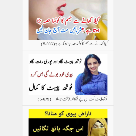
کیلا کھانے سے جسم کا کونسا حصہ بڑا ہوتا ہے ؟
(5,936)
ٹوتھ پیسٹ نف س پے لگاو اور طاقت بڑھاو۔۔
(5,879)