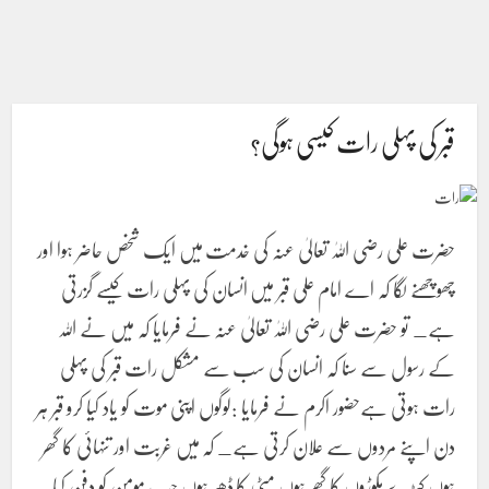
قبر کی پہلی رات کیسی ہوگی؟
حضرت علی رضی اللہٰ تعالیٰ عنہ کی خدمت میں ایک شخص حاضر ہوا اور
چھوچھنے لگا کہ اے امام علی قبر میں انسان کی پہلی رات کیسے گزرتی
ہے_ تو حضرت علی رضی اللہٰ تعالیٰ عنہ نے فرمایا کہ میں نے اللہ
کے رسول سے سنا کہ انسان کی سب سے مشکل رات قبر کی پہلی
رات ہوتی ہےحضور اکرم نے فرمایا :لوگوں اپنی موت کو یاد کیا کرو قبر ہر
دن اپنے مردوں سے علان کرتی ہے_ کہ میں غربت اور تنہائی کا گھر
ہوں کیڑے مکوڑوں کا گھر ہوں مٹی کا ڈھیر ہوں جب مومن کو دفن کیا