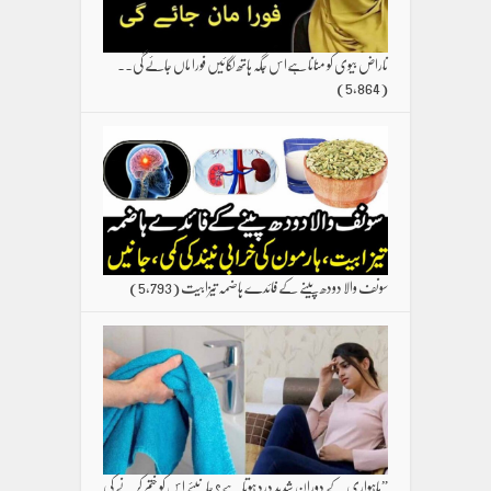
ناراض بیوی کو منانا ہےاس جگہ ہاتھ لگائیں فورا ماں جائے گی۔۔
(5,864)
سونف والا دودھ پینے کے فائدے ہاضمہ تیزابیت
(5,793)
”ماہواری کے دوران شدید درد ہوتا ہے؟ جانیئے اس کو ختم کرنے کی