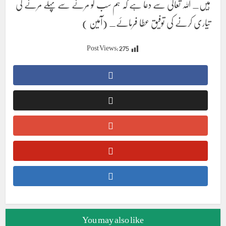
ہیں_ اللہ تعالیٰ سے دعا ہے کہ ہم سب کو مرنے سے پہلے مرنے کی
تیاری کرنے کی توفیق عطا فرمائے_ (آمین )
Post Views:
275
You may also like