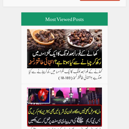
Most Viewed Posts
کھانے کے فوراً بعد لونگ کا ایک ٹکڑا منہ میں رکھ کر چبانے سے کیا
ہوتا ہے ؟انتہائی طاقتور نسخہ
(10,189)