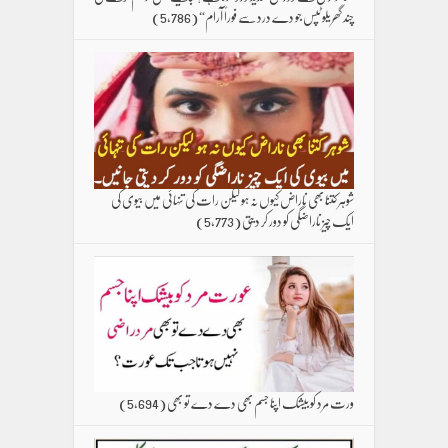
چند گھریلو ٹپس جو دے درد سے فوراً آرام“
(5,786)
شوہر کتنا بھی ناراض کیوں نہ ہو لیکن رات کی تنہائی میں بیوی کی
ایک چیز ناراضگی کو دور کر دیتی
(5,773)
ورت مرد کو بیشک اپنا جسم بھی دے دے تو بھی
(5,694)