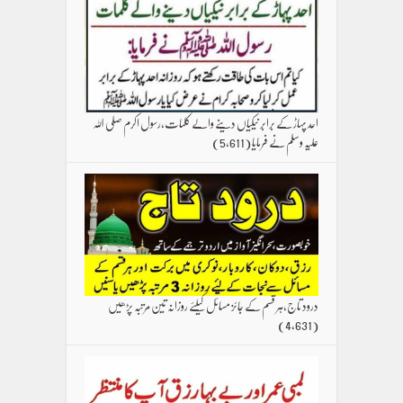
احد پہاڑ کے برابر نیکیاں دینے والے کلمات،رسول اکرم صلی اللہ
علیہ وسلم نے فرمایا
(5,611)
درود تاج،ہر قسم کے جائز مسائل کیلئے روزانہ تین مرتبہ پڑھیں
(4,631)