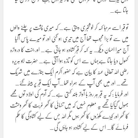
جاتا ہے_
تو قبر اسے مرحبا کہہ کر خوشخبری دیتی ہے_ کہ میری پشت پر چلنے والوں
میں سے تو بڑا محبوب تھا آج میں تیری ہو گئی اور تو میرے پاس آگیا
آج میرا احسان دیکھ_ یہ کہہ کر قبر کشادہ ہو جاتی ہے_ اور جنت کا دروازہ
کھول دیا جاتا ہےجہاں سے اس کو تازہ ہوا آتی ہے_ حضرت ابو ہریرہ
رضی اللہٰ تعالیٰ عنہ کا بیان ہے کہ حضور اکرم ایک جنازے میں شریک
تھے_ اور میں بھی آپ کے ہمراہ تھا_آپ ایک قبر پر بیٹھ گئے_
اور فرمایا : کہ یہ قبر ہر روز با آواز بلند کہتی ہے_ کہ آدم کی اولاد توں مجھے
بھول گیاکیا تجھے یہ معلوم نہیں کہ میں تنہائی کا گھر غربت کا گھر وحشت
کا گھر اور کیڑے مکوڑوں کا گھر ہوں مگر اللہٰ جس کے لیے کشادگی کا حکم
فرمائے گا_ اس کے لیے کشادہ ہو جاؤں گی_