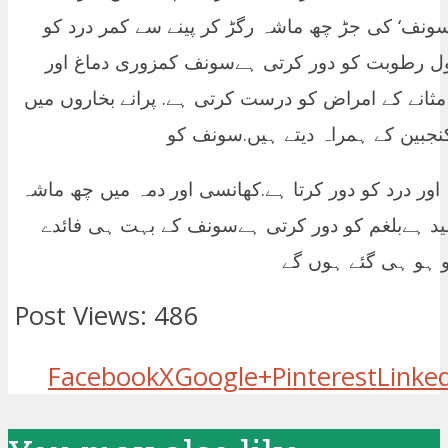
سونف‘ کی جڑ چھ ماشہ رگڑ کر پینے سے کمر درد کو
ل رطوبت کو دور کرتی ہےسونف کمزوری دماغ اور
 مثانے کے امراض کو درست کرتی ہے. پرانے بخاروں میں
جبین کے ہمراہ دیتے ہیں.سونف کو
 اور درد کو دور کرتا ہے.کھانسی اور دمہ میں چھ ماشہ
فید ہےبلغم کو دور کرتی ہےسونف کے بہت ہی فائدے
و ہو ہی گئے ہوں گے
Post Views:
486
Facebook
X
Google+
Pinterest
Linke