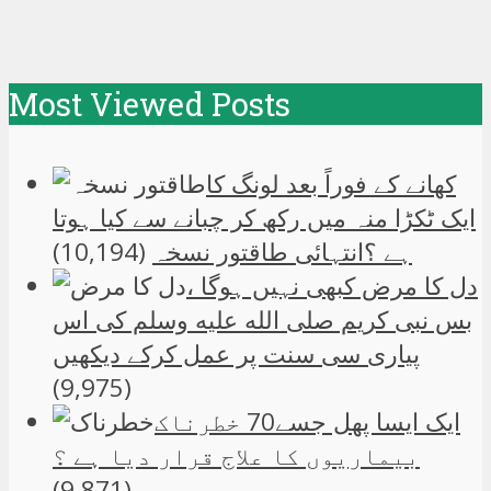
Most Viewed Posts
کھانے کے فوراً بعد لونگ کا
ایک ٹکڑا منہ میں رکھ کر چبانے سے کیا ہوتا
ہے ؟انتہائی طاقتور نسخہ
(10,194)
دل کا مرض کبھی نہیں ہوگا ،
بس نبی کریم صلی الله علیه وسلم کی اس
پیاری سی سنت پر عمل کرکے دیکھیں
(9,975)
ایک ایسا پھل جسے70 خطرناک
بیماریوں کا علاج قرار دیا ہے ؟
(9,871)