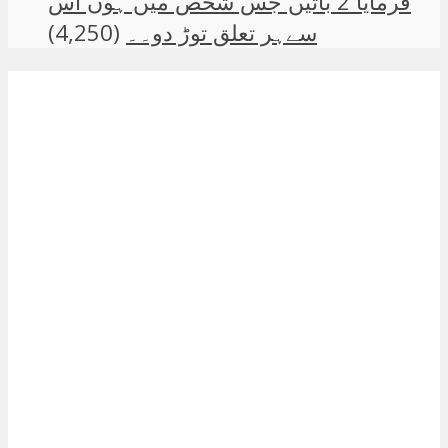
فرمایا 2 باتیں جس شخص میں ہوں اس
سےہر تعلق توڑ دو۔۔
(4,250)