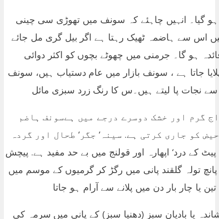
 ہو گیا۔ انہیں چاہئے کہ سونف میں تھوڑی سی چینی
ئیں اس سے ہاضمہ ٹھیک رہتا ہے اگر بیل گری مل جائے
فائدہ ہو گا۔ جرمنی میں چھوٹے بچوں کو اکثر دوائی
لایا جاتا ہے ، سونف بازار میں عام دستیاب ہیں، سونف
ں سے نجات پا لیتے ہیں۔س کا رنگ زرد سبزی مائل
اج گرم اور خشک دوسرے درجے میں ہےسونف ہاضم
یض کو جاری کرتی ہے. سینہ‘ جگر‘ طحال اور گردہ
 سدے نکالتی ہے. مقوی معدہ ہے. 5- پیٹ کے درد‘ اپھارہ اور قولنج میں بے حد مفید ہے. پیچش
انچ تولہ گلقند پانی میں رگڑ کر گرمیوں کے موسم میں
 یا چار بار دن میں پلانے سے آرام ہو جاتا
اندہ یا بادیان سبز (دھنیا سبز) کے پانی میں سرمہ کی