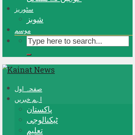
سٹوریز
شوبز
موسم
صفحہ اول
اہم خبریں
پاکستان
ٹیکنالوجی
تعلیم