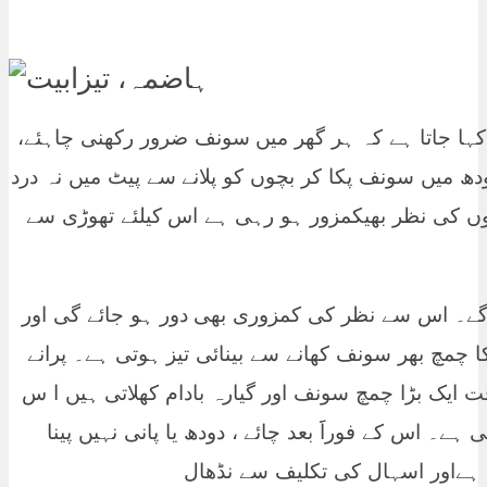
 کہا جاتا ہے کہ ہر گھر میں سونف ضرور رکھنی چاہئے،
ھ میں سونف پکا کر بچوں کو پلانے سے پیٹ میں نہ درد
وں کی نظر بھیکمزور ہو رہی ہے اس کیلئے تھوڑی سے
ں گے۔ اس سے نظر کی کمزوری بھی دور ہو جائے گی اور
چمچ بھر سونف کھانے سے بینائی تیز ہوتی ہے۔ پرانے
قت ایک بڑا چمچ سونف اور گیارہ بادام کھلاتی ہیں ا س
ہے۔ اس کے فوراََ بعد چائے ، دودھ یا پانی نہیں پینا
 ہےاور اسہال کی تکلیف سے نڈھال