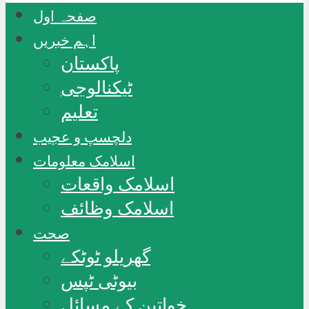
صفحہ اول
اہم خبریں
پاکستان
ٹیکنالوجی
تعلیم
دلچسپ و عجیب
اسلامک معلومات
اسلامک واقعات
اسلامک وظائف
صحت
گھریلو ٹوٹکے
بیوٹی ٹپس
خواتین کے مسائل