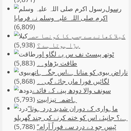
رسول
اکرم صلی اللہ علیہ وسلم نے فرمایا
(6,809)
کیلا کھانے سے جسم کا کونسا حصہ
بڑا ہوتا ہے ؟
(5,938)
ٹوتھ پیسٹ نف س پے لگاو اور
طاقت بڑھاو۔۔
(5,883)
ناراض بیوی کو منانا ہےاس جگہ ہاتھ
لگائیں فورا ماں جائے گی۔۔
(5,868)
سونف والا دودھ پینے کے فائدے
ہاضمہ تیزابیت
(5,793)
”ماہواری کے دوران شدید درد ہوتا
ہے؟ جانیئے اس کو ختم کرنے کی چند گھریلو
ٹپس جو دے درد سے فوراً آرام“
(5,788)