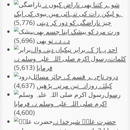
شوہر کتنا بھی ناراض کیوں نہ
ہو لیکن رات کی تنہائی میں بیوی کی ایک
چیز ناراضگی کو دور کر دیتی
(5,776)
ورت مرد کو بیشک اپنا جسم بھی
دے دے تو بھی
(5,696)
احد پہاڑ کے برابر نیکیاں دینے والے
کلمات،رسول اکرم صلی اللہ علیہ وسلم نے
فرمایا
(5,613)
درود تاج،ہر قسم کے جائز مسائل
کیلئے روزانہ تین مرتبہ پڑھیں
(4,637)
رسول
اکرم صلی اللہ علیہ وسلم نے فرمایا
(4,600)
حضرت علیؑ شیرخدا نے