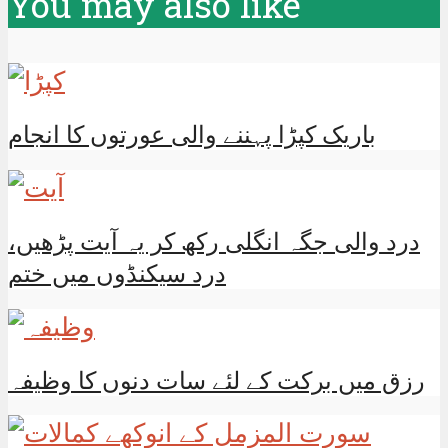
You may also like
باریک کپڑا پہننے والی عورتوں کا انجام
درد والی جگہ انگلی رکھ کر یہ آیت پڑھیں،
درد سیکنڈوں میں ختم
رزق میں برکت کے لئے سات دنوں کا وظیفہ