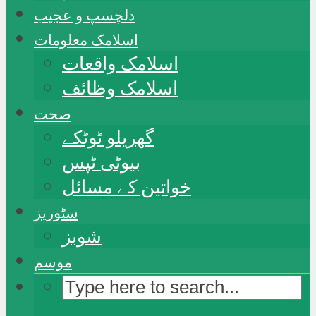
دلچسپ و عجیب
اسلامک معلومات
اسلامک واقعات
اسلامک وظائف
صحت
گھریلو ٹوٹکے
بیوٹی ٹپس
خواتین کے مسائل
سٹوریز
شوبز
موسم