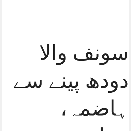
سونف والا
دودھ پینے سے
ہاضمہ،