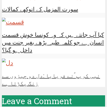
سورت المزمل کے انوکھے کمالات
کیا آپ جانتے ہیں کہ وہ کونسا خوش قسمت
انسان ہے جو کلمہ طیبہ پڑھے بغیر جنت میں
داخل ہو گیا؟
نبی کریم ؐنے فریایا :دل دو چیزوں سے
زنگ پکڑتا ہے
Leave a Comment