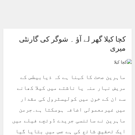
کچا کیلا گھر لے آؤ ۔ شوگر کی گارنٹی
میری
ماہرین صحت کا کہنا ہے کہ ذیابیطس کے
مریض نہار منہ یا ناشتے میں کیلا کھانے
سے ان کے خون میں کولیسٹرول کی مقدار
میں غیرمعمولی اضافہ ہوسکتا ہے۔جرمن
ماہرین نے سائنسی جریدے ڈوئچے فیلے میں
ایک تحقیق شائع کی ہے جس میں بتایا گیا