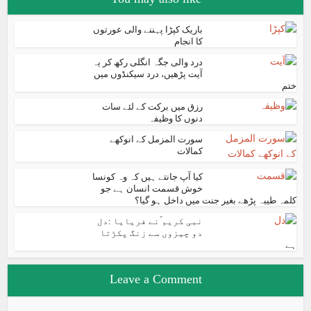
باریک کپڑا پہننے والی عورتوں
کا انجام
درد والی جگہ انگلی رکھ کر یہ
آیت پڑھیں، درد سیکنڈوں میں
ختم
رزق میں برکت کے لئے سات
دنوں کا وظیفہ
سورت المزمل کے انوکھے
کمالات
کیا آپ جانتے ہیں کہ وہ کونسا
خوش قسمت انسان ہے جو
کلمہ طیبہ پڑھے بغیر جنت میں داخل ہو گیا؟
نبی کریم ؐنے فریایا :دل
دو چیزوں سے زنگ پکڑتا
ہے
Leave a Comment