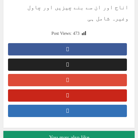
اناج اور ان سے بنے چیزیں اور چاول
وغیرہ شامل ہی
Post Views:
473
You may also like