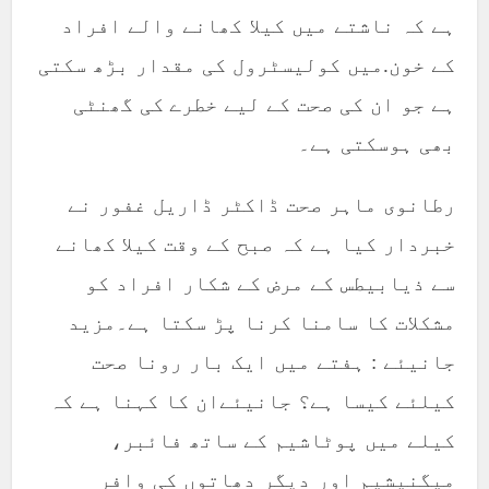
ہے کہ ناشتے میں کیلا کھانے والے افراد
کے خون.میں کولیسٹرول کی مقدار بڑھ سکتی
ہے جو ان کی صحت کے لیے خطرے کی گھنٹی
بھی ہوسکتی ہے۔
رطانوی ماہر صحت ڈاکٹر ڈاریل غفور نے
خبردار کیا ہے کہ صبح کے وقت کیلا کھانے
سے ذیابیطس کے مرض کے شکار افراد کو
مشکلات کا سامنا کرنا پڑ سکتا ہے۔مزید
جانیئے : ہفتے میں ایک بار رونا صحت
کیلئے کیسا ہے؟ جانیئےان کا کہنا ہے کہ
کیلے میں پوٹاشیم کے ساتھ فائبر،
میگنیشیم اور دیگر دھاتوں کی وافر