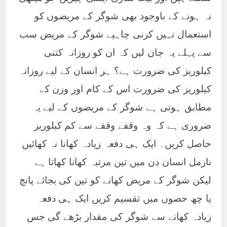
نہ ہونے کے باوجود بھی شوگر کے مریضوں کو
استعمال نہیں کرنی چاہیے شوگر کے مریض سب
سے پہلے یہ جان لیں کہ ان کو روزانہ کتنی
کیلوریز کی ضرورت ہے؟ ہر انسان کے لیے روزانہ
کیلوریز کی ضرورت اس کے کام اور وزن کے
مطابق ہوتی ہے شوگر کے مریضوں کے لیے یہ
ضروری ہے کہ وہ وقفے وقفے سے کم کیلوریز
حاصل کریں۔ ایک ہی دفعہ زیادہ کھانا نہ کھائیں
نارمل انسان دن میں تین مرتبہ کھانا کھاتا ہے
لیکن شوگر کے مریض کھانے کو تین کی بجائے پانچ
یا چھ حصوں میں تقسیم کریں ایک ہی دفعہ
زیادہ کھانے سے شوگر کی مقدار بڑھے گی جس