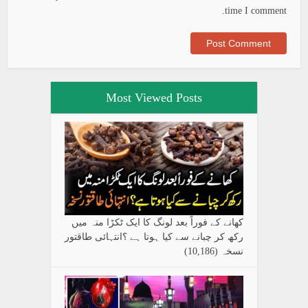
time I comment.
Most Viewed Posts
کھانے کے فوراً بعد لونگ کا ایک ٹکڑا منہ میں
رکھ کر چبانے سے کیا ہوتا ہے ؟انتہائی طاقتور
نسخہ
(10,186)