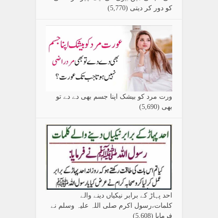
کو دور کر دیتی
(5,770)
ورت مرد کو بیشک اپنا جسم بھی دے دے تو
بھی
(5,690)
احد پہاڑ کے برابر نیکیاں دینے والے
کلمات،رسول اکرم صلی اللہ علیہ وسلم نے
فرمایا
(5,608)