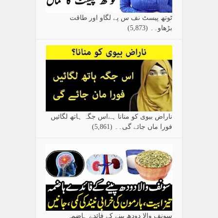
ٹوتھ پیسٹ نف س پے لگاو اور طاقت
بڑھاو۔۔
(5,873)
ناراض بیوی کو منانا ہےاس جگہ ہاتھ لگائیں
فورا ماں جائے گی۔۔
(5,861)
سونف والا دودھ پینے کے فائدے ہاضمہ