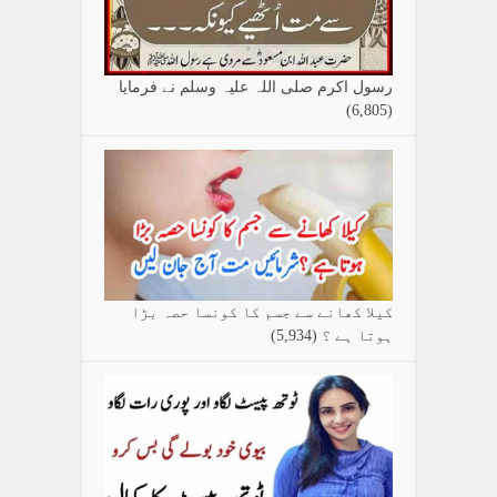
رسول اکرم صلی اللہ علیہ وسلم نے فرمایا
(6,805)
کیلا کھانے سے جسم کا کونسا حصہ بڑا
ہوتا ہے ؟
(5,934)