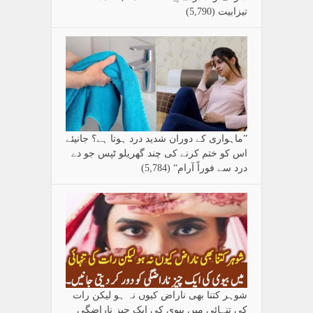
تیزابیت
(5,790)
”ماہواری کے دوران شدید درد ہوتا ہے؟ جانیئے
اس کو ختم کرنے کی چند گھریلو ٹپس جو دے
درد سے فوراً آرام“
(5,784)
شوہر کتنا بھی ناراض کیوں نہ ہو لیکن رات
کی تنہائی میں بیوی کی ایک چیز ناراضگی