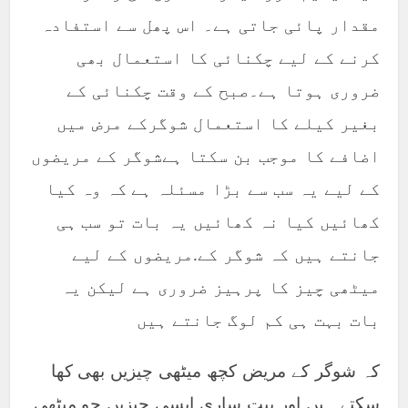
مقدار پائی جاتی ہے۔ اس پھل سے استفادہ
کرنے کے لیے چکنائی کا استعمال بھی
ضروری ہوتا ہے۔صبح کے وقت چکنائی کے
بغیر کیلے کا استعمال شوگرکے مرض میں
اضافے کا موجب بن سکتا ہےشوگر کے مریضوں
کے لیے یہ سب سے بڑا مسئلہ ہے کہ وہ کیا
کھائیں کیا نہ کھائیں یہ بات تو سب ہی
جانتے ہیں کہ شوگر کے.مریضوں کے لیے
میٹھی چیز کا پرہیز ضروری ہے لیکن یہ
بات بہت ہی کم لوگ جانتے ہیں
کہ شوگر کے مریض کچھ میٹھی چیزیں بھی کھا
سکتے ہیں اور بیت ساری ایسی چیزیں جو میٹھی