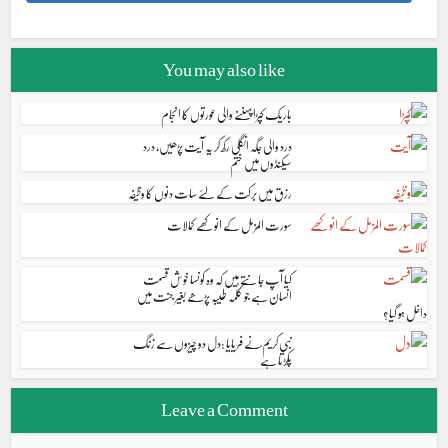
You may also like
باریک کپڑا پہننے والی عورتوں کا انجام
درد والی جگہ انگلی رکھ کر یہ آیت پڑھیں، درد
سیکنڈوں میں ختم
رزق میں برکت کے لئے سات دنوں کا وظیفہ
سورت المزمل کے انوکھے کمالات
کیا آپ جانتے ہیں کہ وہ کونسا خوش قسمت
انسان ہے جو کلمہ طیبہ پڑھے بغیر جنت میں
داخل ہو گیا؟
نبی کریم ؐنے فریایا :دل دو چیزوں سے زنگ
پکڑتا ہے
Leave a Comment