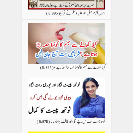
رسول اکرم صلی اللہ علیہ وسلم نے فرمایا
(6,805)
کیلا کھانے سے جسم کا کونسا حصہ بڑا ہوتا ہے ؟
(5,934)
ٹوتھ پیسٹ نف س پے لگاو اور طاقت بڑھاو۔۔
(5,875)