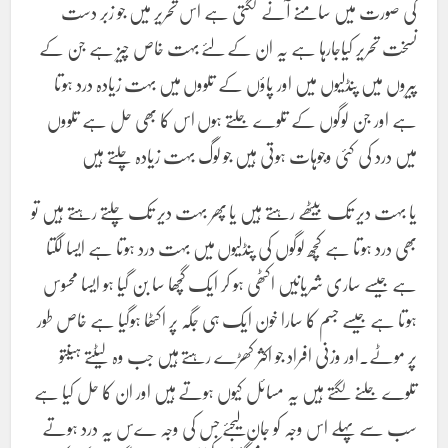
کی صورت میں سامنے آنے لگتی ہے اس تحریر میں جو زبر دست
نسخت تحریر کیاجارہا ہے یہ ان کے لئے بہت خاص چیز ہے جن کے
پیروں میں پنڈلیوں میں اور پاؤں کے تلووں میں بہت زیادہ درد ہوتا
ہے اور جن لوگوں کے تلوے جلتے ہوں اس کا بھی حل ہے تلووں
میں درد کی کئی وجوہات ہوتی ہیں جو لوگ بہت زیادہ چلتے ہیں
یا بہت دیر تک بیٹھے رہتے ہیں یا پھر بہت دیر تک چلتے رہتے ہیں تو
بھی درد ہوتا ہے کچھ لوگوں کی پنڈلیوں میں بہت درد ہوتا ہے ایسا لگتا
ہے جیسے ساری شریانیں اکٹھی ہو کر ایک گچھا سا بن گیا ہو ایسا محسوس
ہوتا ہے جیسے جسم کا سارا خون ایک ہی جگہ پر اکٹھا ہوگیا ہے خاص طور
پر موٹے.اور وزنی افراد جو اکثر کھڑے رہتے ہیں جب وہ لیٹتے ہیںتو
تلوے جلنے لگتے ہیں یہ مسائل کیوں ہوتے ہیں اور ان کا حل کیا ہے
سب سے پہلے اس وجہ کو جان لیجئے جس کی وجہ ےس یہ درد ہوتے