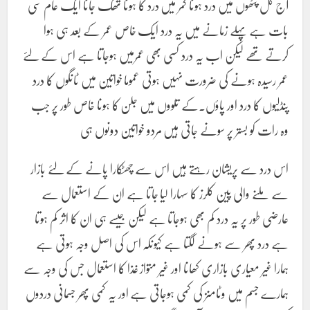
آج کل پٹھوں میں درد ہونا کمر میں درد کا ہونا تھک جانا ایک عام سی
بات ہے پہلے زمانے میں یہ درد ایک خاص عمر کے بعد ہی ہوا
کرتے تھے لیکن اب یہ درد کسی بھی عمرمیں ہوجاتا ہے اس کے لئے
عمر رسیدہ ہونے کی ضرورت نہیں ہوتی عموما خواتین میں ٹانگوں کا درد
پنڈلیوں کا درد اور پاؤں.کے تلووں میں جلن کا ہونا خاص طور پر جب
وہ رات کو بستر پر سونے جاتی ہیں مردو خواتین دونوں ہی
اس درد سے پریشان رہتے ہیں اس سے چھٹکارا پانے کے لئے بازار
سے ملنے والی پین کلرز کا سہارا لیا جاتا ہے ان کے استعمال سے
عارضی طور پر یہ درد کم بھی ہوجاتا ہے لیکن جیسے ہی ان کا اثر کم ہوتا
ہے درد پھر سے ہونے لگتا ہے کیونکہ اس کی اصل وجہ ہوتی ہے
ہمارا غیر معیاری بازاری کھانا اور غیر متواز غذا کا استعمال جس کی وجہ سے
ہمارے جسم میں وٹامنز کی کمی ہوجاتی ہے اور یہ کمی پھر جسمانی دردوں