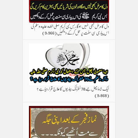
دل کا مرض کبھی نہیں ہوگا ، بس نبی کریم صلی الله علیه وسلم کی
اس پیاری سی سنت پر عمل کرکے دیکھیں
(9,966)
ایک ایسا پھل جسے70 خطرناک بیماریوں کا علاج قرار دیا ہے ؟
(9,868)