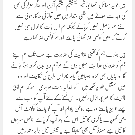
ہیں تو یہ مسائل عموما پوٹاشیم میگنیشیم کیلشیم آئرن اور دیگر منرلز کی کمی
کی وجہ سے ہوتے ہیں جتنی مقدار میں ہمیں توانائی درکار ہوتی ہے
اتنے ہم حاصل نہیں کرپاتے کیونکہ ہم اس بات کا خیال ہی نہیں
کرتے کہ ہمیں کونسی غذا کھانی چاہئے اور ہم کونسی غذا کھا رہے
ہیں ہمارے جسم کو کتنی غذائیت کی ضرورت ہے جب تک ہم اپنے
جسم کو ضروری غذائیت نہیں دیں گے تو جسم دن بدن کمزور ہوتا جائے
گا اور ہڈیاں بھی کمزور ہوجائیں گیاور پھر اس طرح کی تکالیف اور درد
ہمیں مستقل طور پر گھیر لیں گے لہٰذا یہ بہت ضروری ہے کہ ہم اپنی
ڈائیٹ کا بھر پور خیال رکھیں۔ اس نسخے کے لئے آپ کو سب سے
پہلے جو چیز چاہئے وہ ہے روغن بادام اور آپ کو چاہئے کوکونٹ آئل
یعنی کھوپرے یا گری کا تیل اس کے بعد آپ کو چاہئے خالص سرسوں
کا تیل جسے مسٹرڈ آئل بھی کہاجاتا ہے یہ تینوں تیل برابر مقدار میں