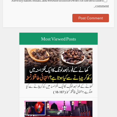
Save my name, email, and website in this browser for the next time I
comment.
Most Viewed Posts
کھانے کے فوراً بعد لونگ کا ایک ٹکڑا منہ میں رکھ کر چبانے سے کیا
ہوتا ہے ؟انتہائی طاقتور نسخہ
(10,187)