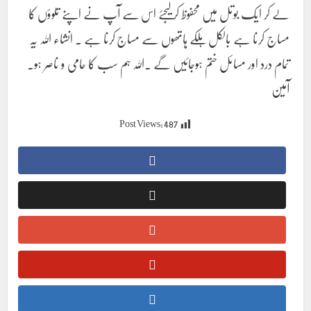
لے کر ایک بوتل میں محفوظ کرلیجئے اس سے آپ نے اپنے تلوؤں کا
مساج کرنا ہے بالکل ہلکے ہاتھوں سے مساج کرنا ہے ۔ انشاء اللہ یہ
تمام درد اور مسائل ختم ہوجائیں گے ۔اللہ ہم سب کا حامی و ناصر ہو۔
آمین
Post Views:
487