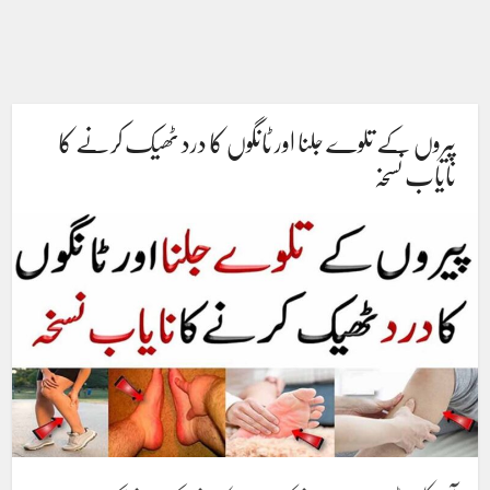
پیروں کے تلوے جلنا اور ٹانگوں کا درد ٹھیک کرنے کا
نایاب نسخہ