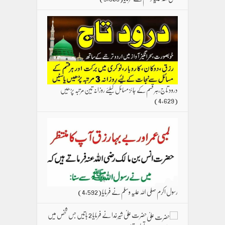
درود تاج،ہر قسم کے جائز مسائل کیلئے روزانہ تین مرتبہ پڑھیں
(4,629)
رسول اکرم صلی اللہ علیہ وسلم نے فرمایا
(4,592)
حضرت علیؑ شیرخدا نے فرمایا 2 باتیں جس شخص میں