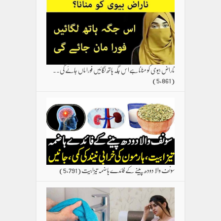
ناراض بیوی کو منانا ہےاس جگہ ہاتھ لگائیں فورا ماں جائے گی۔۔
(5,861)
سونف والا دودھ پینے کے فائدے ہاضمہ تیزابیت
(5,791)