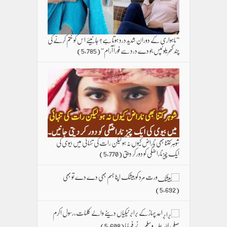
”ماہواری کے دوران شدید درد ہوتا ہے؟ جانیئے اس کو ختم کرنے کی
چند گھریلو ٹپس جو دے درد سے فوراً آرام“
(5,785)
شوہر کتنا بھی ناراض کیوں نہ ہو لیکن رات کی تنہائی میں بیوی کی
ایک چیز ناراضگی کو دور کر دیتی
(5,770)
ورت مرد کو بیشک اپنا جسم بھی دے دے تو بھی
(5,692)
احد پہاڑ کے برابر نیکیاں دینے والے کلمات،رسول اکرم
صلی اللہ علیہ وسلم نے فرمایا
(5,608)