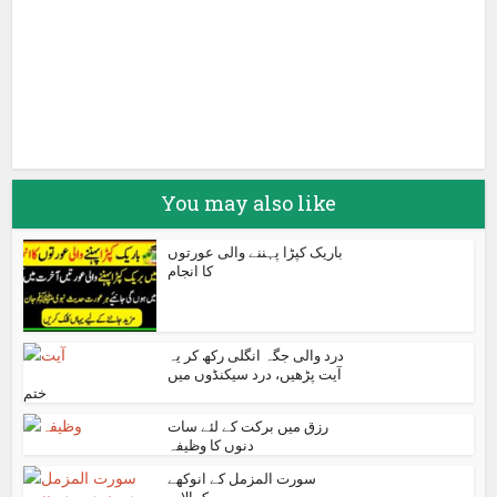
Google+
Pinterest
LinkedIn
You may also like
باریک کپڑا پہننے والی عورتوں
کا انجام
درد والی جگہ انگلی رکھ کر یہ
آیت پڑھیں، درد سیکنڈوں میں
ختم
رزق میں برکت کے لئے سات
دنوں کا وظیفہ
سورت المزمل کے انوکھے
کمالات