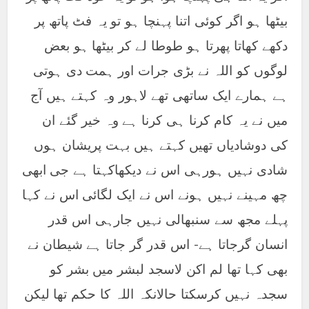
بیٹھا ہو اگر کوئی اتنا پہنچا ہو تو یہ فٹ پاتھ پر
دکھے کھاتا پھرتا ہو طوطا لے کر بیٹھا ہو بعض
لوگوں کو اللہ نے بڑی جرات اور ہمت دی ہوتی
ہے ہمارے ایک ساتھی تھے لاہور وہ کہتے ہیں آج
میں نے یہ کام کرنا ہی کرنا ہے وہ خیر گئے ان
کی دوشادیاں تھیں کہتے ہیں بہت پریشان ہوں
شادی نہیں ہورہی اس نے دیکھاکہتا ہے جی ابھی
چھ مہینے نہیں ہونے اس نے ایک لگائی اس نے کہا
پہلے مجھ سے سنبھالی نہیں جارہی اس قدر
انسان گرجاتا ہے- اس قدر گر جاتا ہے شیطان نے
بھی کہا تھا لم اکن لاسجد لبشر میں بشر کو
سجدہ نہیں کرسکتا حالانکہ اللہ کا حکم تھا لیکن