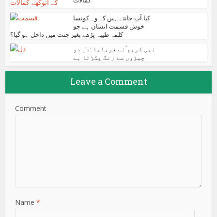
کیا آپ جانتے ہیں کہ وہ کونسا
خوش قسمت انسان ہے جو
کلمہ طیبہ پڑھے بغیر جنت میں داخل ہو گیا؟
نبی کریم ؐنے فریایا :دل دو
چیزوں سے زنگ پکڑتا ہے
Leave a Comment
Comment
Name
*