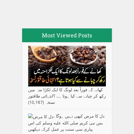
Most Viewed Posts
کھانے کے فوراً بعد لونگ کا ایک ٹکڑا منہ میں
رکھ کر چبانے سے کیا ہوتا ہے ؟انتہائی طاقتور
نسخہ
(10,187)
دل کا مرض کبھی نہیں ہوگا ،
بس نبی کریم صلی الله علیه وسلم کی اس
پیاری سی سنت پر عمل کرکے دیکھیں