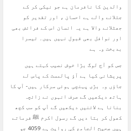
والدین کا نافرمان ہے جو نیکی کر کے
جتلانے والے ہے احسان ، اور تقدیر کو
جھٹلانے والا ہے یہ انسان اس کے فرائض بھی
اور نوافل بھی قبول نہیں ہیں۔ تیسرا
بدبخت وہ ہے
جس کو آج لوگ بڑا خوش نصیب کہتے ہیں
پریشانی کیا ہے آؤ پالمسٹ کے پاس لے
جاؤں وہ بڑی پہنچی ہوئی سرکار ہیں- آپ کا
ہاتھ دیکھیں گے صرف انہوں نے زائچہ
بنانا ہے لائنیں دیکھیں گے آپ کو سب کچھ
کھول کر بتا دیں گے رسول اکرم ﷺ فرماتے
ہیں صحیح الجامع کی روایت ہے 4059 جو