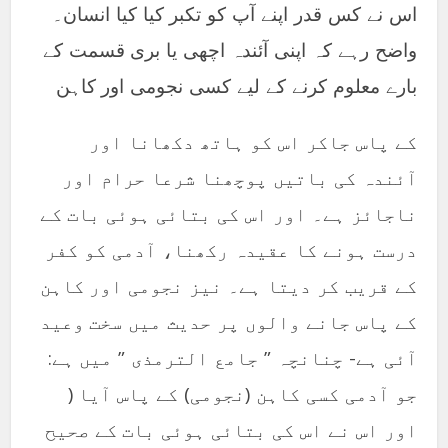
اس نے کس قدر اپنے آپ کو تکبر کیا کیا انسان۔
واضح رہے کہ اپنی آئندہ اچھی یا بری قسمت کے
بارے معلوم کرنے کے لیے کسی نجومی اور کاہن
کے پاس جاکر اس کو ہاتھ دکھانا اور
آئندہ کی باتیں پوچھنا شرعا حرام اور
ناجائز ہے۔ اور اس کی بتائی ہوئی بات کے
درست ہونے کا عقیدہ رکھنا، آدمی کو کفر
کے قریب کر دیتا ہے۔ نیز نجومی اور کاہن
کے پاس جانے والوں پر حدیث میں سخت وعید
آئی ہے- چنانچہ ” جامع الترمذی ” میں ہے:
جو آدمی کسی کاہن (نجومی) کے پاس آیا (
اور اس نے اس کی بتائی ہوئی بات کے صحیح