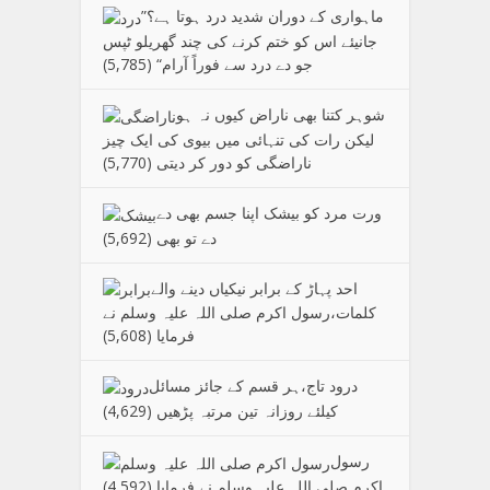
”ماہواری کے دوران شدید درد ہوتا ہے؟
جانیئے اس کو ختم کرنے کی چند گھریلو ٹپس
جو دے درد سے فوراً آرام“
(5,785)
شوہر کتنا بھی ناراض کیوں نہ ہو
لیکن رات کی تنہائی میں بیوی کی ایک چیز
ناراضگی کو دور کر دیتی
(5,770)
ورت مرد کو بیشک اپنا جسم بھی دے
دے تو بھی
(5,692)
احد پہاڑ کے برابر نیکیاں دینے والے
کلمات،رسول اکرم صلی اللہ علیہ وسلم نے
فرمایا
(5,608)
درود تاج،ہر قسم کے جائز مسائل
کیلئے روزانہ تین مرتبہ پڑھیں
(4,629)
رسول
اکرم صلی اللہ علیہ وسلم نے فرمایا
(4,592)