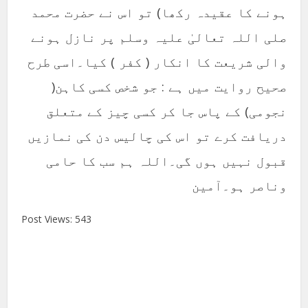
ہونے کا عقیدہ رکھا) تو اس نے حضرت محمد
صلی اللہ تعالیٰ علیہ وسلم پر نازل ہونے
والی شریعت کا انکار ( کفر ) کیا۔اسی طرح
صحیح روایت میں ہے : جو شخص کسی کاہن(
نجومی) کے پاس جا کر کسی چیز کے متعلق
دریافت کرے تو اس کی چالیس دن کی نمازیں
قبول نہیں ہوں گی۔اللہ ہم سب کا حامی
وناصر ہو۔آمین
Post Views:
543
Facebook
X