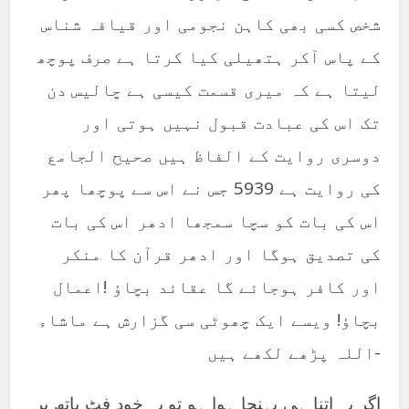
شخص کسی بھی کاہن نجومی اور قیافہ شناس
کے پاس آکر ہتھیلی کیا کرتا ہے صرف پوچھ
لیتا ہے کہ میری قسمت کیسی ہے چالیس دن
تک اس کی عبادت قبول نہیں ہوتی اور
دوسری روایت کے الفاظ ہیں صحیح الجامع
کی روایت ہے 5939 جس نے اس سے پوچھا پھر
اس کی بات کو سچا سمجھا ادھر اس کی بات
کی تصدیق ہوگا اور ادھر قرآن کا منکر
اور کافر ہوجائے گا عقائد بچاؤ !اعمال
بچاؤ! ویسے ایک چھوٹی سی گزارش ہے ماشاء
اللہ پڑھے لکھے ہیں-
اگر یہ اتنا ہی پہنچا ہوا ہو تو یہ خود فٹ پاتھ پر