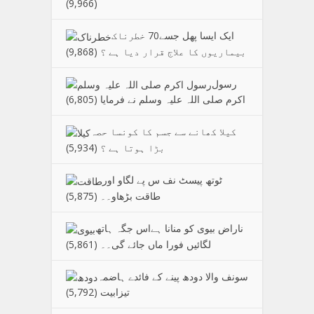
(9,966)
ایک ایسا پھل جسے70 خطرناک
بیماریوں کا علاج قرار دیا ہے ؟
(9,868)
رسول
اکرم صلی اللہ علیہ وسلم نے فرمایا
(6,805)
کیلا کھانے سے جسم کا کونسا حصہ
بڑا ہوتا ہے ؟
(5,934)
ٹوتھ پیسٹ نف س پے لگاو اور
طاقت بڑھاو۔۔
(5,875)
ناراض بیوی کو منانا ہےاس جگہ ہاتھ
لگائیں فورا ماں جائے گی۔۔
(5,861)
سونف والا دودھ پینے کے فائدے ہاضمہ
تیزابیت
(5,792)