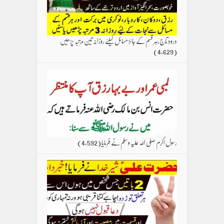
درود تاج،ہر قسم کے جائز مسائل کیلئے روزانہ تین مرتبہ پڑھیں
(4,629)
رسول اکرم صلی اللہ علیہ وسلم نے فرمایا
(4,592)