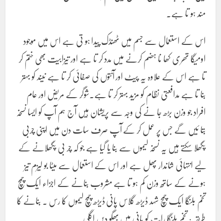
مند ہو تا ہے.
اس کے استعمال سے جسم میں ٹھنڈک پیدا ہو تی ہے اس میں موجود
اومیگا تھری کھا نا ہضم کرنے میں مدد کر تا ہے اور تیزابیت بھی ختم کر
تا ہے اس کے علاوہ یہ پیٹ اور آنتوں کی صفائی کر تا ہے نیند کو بہتر
بنا تا ہے مدافعتی نظام کو مزید بہتر کر تا ہے۔شوگر کے مریض اور عام
افراد جو وزن بڑھ جا نے کی وجہ سے پریشان ہیں آج ہم آپ کو ایسا نسخہ
بتا ئیں گے جس پر عمل کر کے آپ صرف سات دن میں اپنی چربی
پگھلا سکتے ہیں یہ نسخہ لیموں سے بنا یا گیا ہے جو کہ چر بی پگھلانے کے
لیے انتہائی شاندار پھل ہے اور اس کے استعمال سے میٹا بو لیزم تیز
ہونے کے ساتھ وزن کم ہو تا ہے مشروب بنانے کے اجزاء ایک چمچ
تخم بلنگا ایک چمچ شہد ڈیڑھ گلاس پانی ڈیڑھ چمچ لیموں کا رس ۔ بنانے کا
طریقہ : تخم بلنگا رات کو پانی میں بھگو دیں اگلی