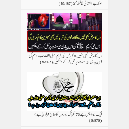
ہوتا ہے ؟انتہائی طاقتور نسخہ
(10,187)
دل کا مرض کبھی نہیں ہوگا ، بس نبی کریم صلی الله علیه وسلم کی
اس پیاری سی سنت پر عمل کرکے دیکھیں
(9,967)
ایک ایسا پھل جسے70 خطرناک بیماریوں کا علاج قرار دیا ہے ؟
(9,870)