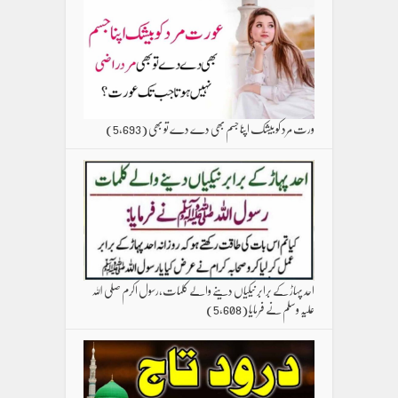
ورت مرد کو بیشک اپنا جسم بھی دے دے تو بھی
(5,693)
احد پہاڑ کے برابر نیکیاں دینے والے کلمات،رسول اکرم صلی اللہ
علیہ وسلم نے فرمایا
(5,608)