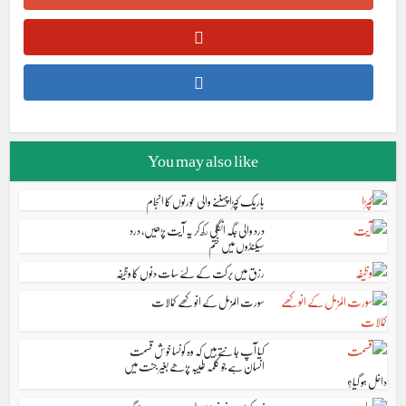
You may also like
باریک کپڑا پہننے والی عورتوں کا انجام
درد والی جگہ انگلی رکھ کر یہ آیت پڑھیں، درد
سیکنڈوں میں ختم
رزق میں برکت کے لئے سات دنوں کا وظیفہ
سورت المزمل کے انوکھے کمالات
کیا آپ جانتے ہیں کہ وہ کونسا خوش قسمت
انسان ہے جو کلمہ طیبہ پڑھے بغیر جنت میں
داخل ہو گیا؟