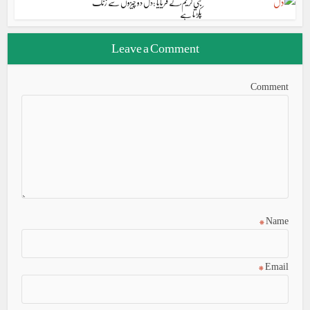
نبی کریم ؐنے فریایا :دل دو چیزوں سے زنگ
پکڑتا ہے
Leave a Comment
Comment
*
Name
*
Email