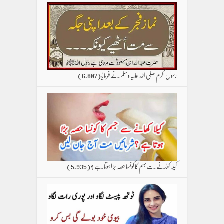
رسول اکرم صلی اللہ علیہ وسلم نے فرمایا
(6,807)
کیلا کھانے سے جسم کا کونسا حصہ بڑا ہوتا ہے ؟
(5,935)