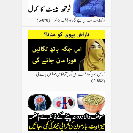
ٹوتھ پیسٹ نف س پے لگاو اور طاقت بڑھاو۔۔
(5,876)
ناراض بیوی کو منانا ہےاس جگہ ہاتھ لگائیں فورا ماں جائے گی۔۔
(5,862)