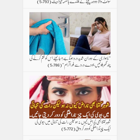
سونف والا دودھ پینے کے فائدے ہاضمہ تیزابیت
(5,793)
”ماہواری کے دوران شدید درد ہوتا ہے؟ جانیئے اس کو ختم کرنے کی
چند گھریلو ٹپس جو دے درد سے فوراً آرام“
(5,786)
شوہر کتنا بھی ناراض کیوں نہ ہو لیکن رات کی تنہائی میں بیوی کی
ایک چیز ناراضگی کو دور کر دیتی
(5,772)