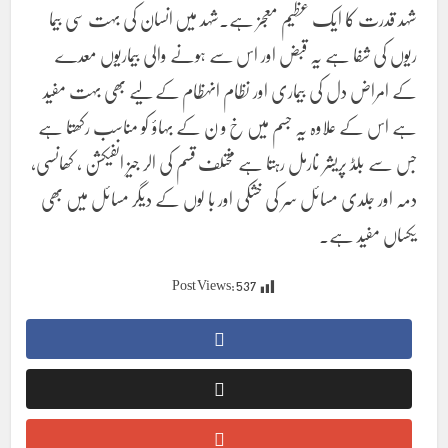
شہد قدرت کا ایک عظیم معجز ہے۔شہد میں انسان کی بہت سی بیما
ریوں کی شفا ہے یہ قبض اور اس سے ہونے والی بیماریوں معدے
کے امراض دل کی بیماری اور نظام انہظام کے لیے بھی بہت مفید
ہے اس کے علاوہ یہ جسم میں خ و ن کے بہاؤ کو مناسب رکھتا ہے
جس سے بلڈ پریشر نارمل رہتا ہے مختلف قسم کی الر جیز انفیکشن ، کھانسی،
دمہ اور جلدی مسائل سر کی خشکی اور با لوں کے دیگر مسائل میں بھی
یکساں مفید ہے۔
Post Views:
537