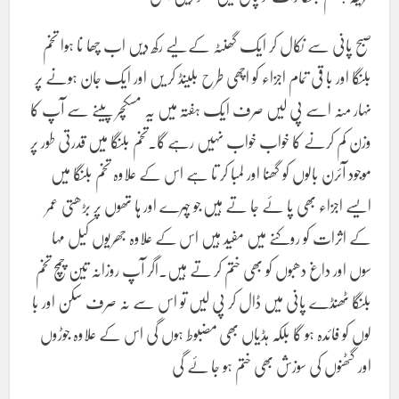
صبح پانی سے نکال کر ایک گھنٹہ کے لیے رکھ دیں اب چھا نا ہوا تخم
بلنگا اور با قی تمام اجزاء کو اچھی طرح بلینڈ کر یں اور ایک جان ہونے پر
نہار منہ اسے پی لیں صرف ایک ہفتہ میں یہ مسکچر پینے سے آپ کا
وزن کم کرنے کا خواب خواب نہیں رہے گا۔تخم بلنگا میں قدرتی طور پر
موجود آئرن بالوں کو گھنا اور لمبا کر تا ہے اس کے علاوہ تخم بلنگا میں
ایسے اجزاء بھی پا ئے جا تے ہیں جو چہرے اور ہا تھوں پر بڑھتی عمر
کے اثرات کو روکنے میں مفید ہیں اس کے علاوہ جھریوں کیل مہا
سوں اور داغ دھبوں کو بھی ختم کر تے ہیں.اگر آپ روزانہ تین چمچ تخم
بلنگا ٹھنڈے پانی میں ڈال کر پی لیں تو اس سے نہ صرف سکن اور با
لوں کو فائدہ ہو گا بلکہ ہڈیاں بھی مضبوط ہوں گی اس کے علاوہ جوڑوں
اور گٹھنوں کی سوزش بھی ختم ہو جا ئے گی