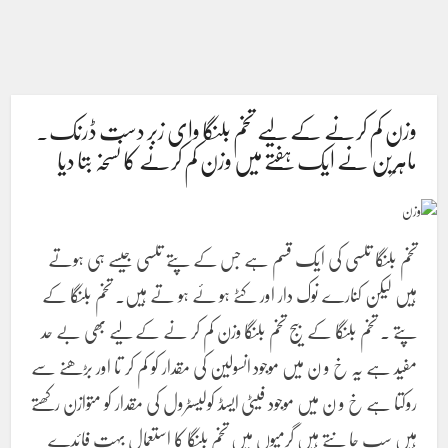
وزن کم کرنے کے لیے تخم بلنگا وای زبر دست ڈرنک.
ماہرین نے ایک ہفتے میں وزن کم کرنے کا نسخہ بتا دیا
تخم بلنگا تلسی کی ایک قسم ہے جس کے پتے تلسی جیسے ہی ہوتے
ہیں لیکن کنارے نوک دار اور کٹے ہو ئے ہو تے ہیں۔ تخم بلنگا کے
پتے ۔ تخم بلنگا کے بیج تخم بلنگا وزن کم کر نے کے لیے بھی بے حد
مفید ہے یہ خ و ن میں موجود انسولین کی مقدار کو کم کر تا اور بڑھنے سے
روکتا ہے خ و ن میں موجود فیٹی ایسڈ کولیسٹرول کی مقدار کو متوازن رکھتے
ہیں سب جا نتے ہیں گرمیوں میں تخم بلنگا کا استعمال بہت فائدے