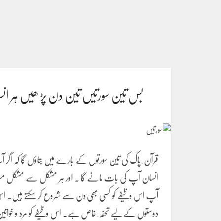
بس تین سورتیں تین دن پڑ ھیں ہر ا
قرآن ِ پاک کی تین سورتوں کے بارے میں بتاؤں گا کہ اگر آپ
انسان آپ کی بات مانے گا ۔ اور ہر مشکل سے مشکل مسئل
آپ اس وظیفے کو کسی بھی دن سے شروع کر سکتے ہیں۔ اس و
دوستوں کے لیے تحفہ ِ خاص ہے۔ اس وظیفے کو مرد و خواتین د