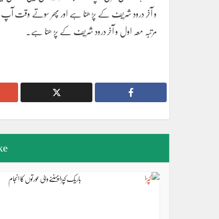
و آخر درود شریف کے پڑ ھنا ہے اور پھر سوتے وقت آپ نے 
مرتبہ معہ اول و آخر درود شریف کے پڑ ھنا ہے۔
ke
باریک کپڑا پہننے والی عورتوں کا انجام