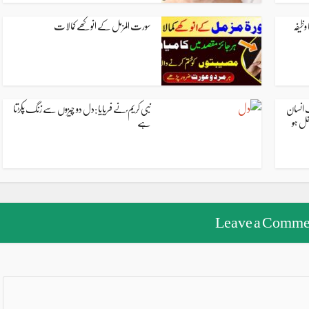
ظیفہ
سورت المزمل کے انوکھے کمالات
ت انسان
نبی کریم ؐنے فریایا :دل دو چیزوں سے زنگ پکڑتا
خل ہو
ہے
Leave a Comme