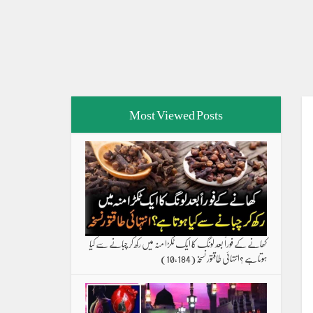
Most Viewed Posts
کھانے کے فوراً بعد لونگ کا ایک ٹکڑا منہ میں رکھ کر چبانے سے کیا
ہوتا ہے ؟انتہائی طاقتور نسخہ
(10,184)