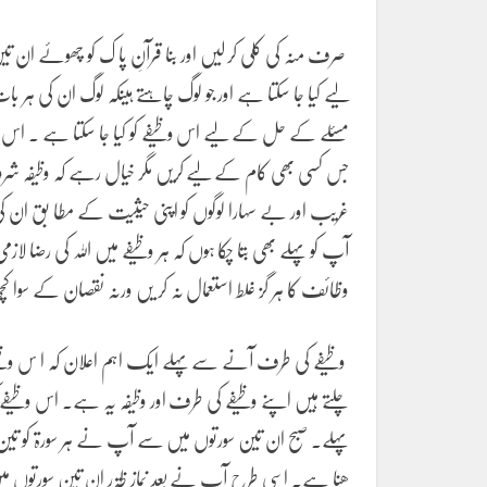
صرف منہ کی کلی کر لیں اور بنا قرآنِ پا ک کو چھوئے ان تی
لیے کیا جا سکتا ہے اور جو لوگ چاہتے ہیںکہ لوگ ان کی ہر بات
مسئلے کے حل کے لیے اس وظیفے کو کیا جا سکتا ہے ۔ اس
جس کسی بھی کام کے لیے کریں مگر خیال رہے کہ وظیفہ شروع ک
غریب اور بے سہارا لوگوں کو اپنی حیثیت کے مطا بق ان کی م
آپ کو پہلے بھی بتا چکا ہوں کہ ہر وظیفے میں اللہ کی رضا ل
وظائف کا ہر گز غلط استعمال نہ کر یں ورنہ نقصان کے سوا کچھ
وظیفے کی طرف آنے سے پہلے ایک اہم اعلان کہ ا س وظی
چلتے ہیں اپنے وظیفے کی طرف اور وظیفہ یہ ہے۔ اس وظی
پہلے۔ صبح ان تین سورتوں میں سے آپ نے ہر سورۃ کو تین با
ھنا ہے۔ اسی طرح آپ نے بعد نمازِ ظۃر ان تین سورتوں میں س