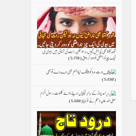
شوہر کتنا بھی ناراض کیوں نہ ہو لیکن رات کی تنہائی میں بیوی کی
ایک چیز ناراضگی کو دور کر دیتی
(5,770)
ورت مرد کو بیشک اپنا جسم بھی دے دے تو بھی
(5,690)
احد پہاڑ کے برابر نیکیاں دینے والے کلمات،رسول اکرم
صلی اللہ علیہ وسلم نے فرمایا
(5,608)