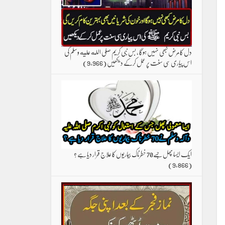
دل کا مرض کبھی نہیں ہوگا ، بس نبی کریم صلی الله علیه وسلم کی
اس پیاری سی سنت پر عمل کرکے دیکھیں
(9,966)
ایک ایسا پھل جسے70 خطرناک بیماریوں کا علاج قرار دیا ہے ؟
(9,866)