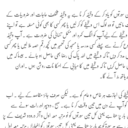
ن سورتوں کو یاد کر کے وظیفہ کر نا ہے یہ وظیفہ مختلف حاجات اور ضروریات کے
 ما نیں تو وہ لوگ اس وظیفے کو کر لیں یا پھر کسی کا بھی کوئی مسئلہ ہے تو اپنے
 وظیفے کے لیےآپ کو الگ کمرہ اور مکمل تنہائی کی ضرورت ہے ۔ آپ وظیفہ
رنے سے پہلے کسی مدرسہ یا مسجد کی تعمیر میں کچھ رقم حصہ ملا لیں یا پھر کسی
دد کر دیں تا کہ وظیفے میں اللہ پاک کی رضا بھی حاصل ہو جائے ۔ جیسا کہ میں
ازمی حاصل کریں تا کہ وظیفے میں کا میابی کے امکا نات روشن ہوں ۔اوران
 ہاتھ نہ آ ئے گا۔
فے کی اجازت ہر خاص و عام کو ہے۔ لیکن صرف جائز مقاصد کے لیے ۔ اب
فے کو آپ نے دن میں تین وقت کر نا ہے۔ صبح ، دوپہر اور رات سونے سے
ر پڑ ھنا ہے یعنی کل تین سورتوں کو نو مرتبہ معہ اول و آخر درودو شریف کے پڑ
ے ہر سورۃ کو چھ بار پڑ ھنا ہے یعنی کل تین سورتوں کو اٹھاراں مرتبہ معہ اول