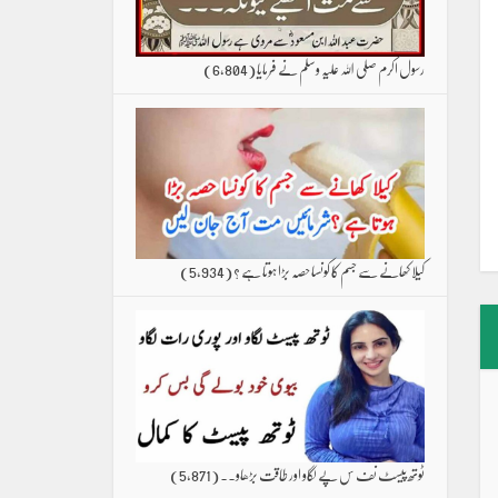
رسول اکرم صلی اللہ علیہ وسلم نے فرمایا
(6,804)
کیلا کھانے سے جسم کا کونسا حصہ بڑا ہوتا ہے ؟
(5,934)
ٹوتھ پیسٹ نف س پے لگاو اور طاقت بڑھاو۔۔
(5,871)