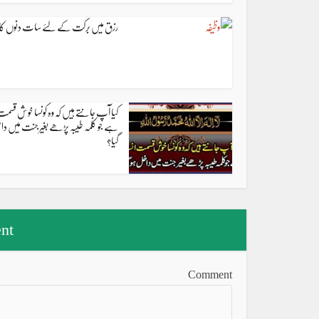
رزق میں برکت کے لئے سات دنوں کا و
کیا آپ جانتے ہیں کہ وہ کونسا خوش قسم
ہے جو کلمہ طیبہ پڑھے بغیر جنت میں دا
گیا؟
nt
Comment