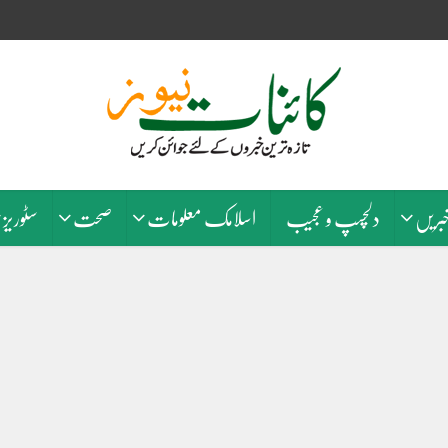
خبریں
دلچسپ و عجیب
اسلامک معلومات
صحت
سٹوریز