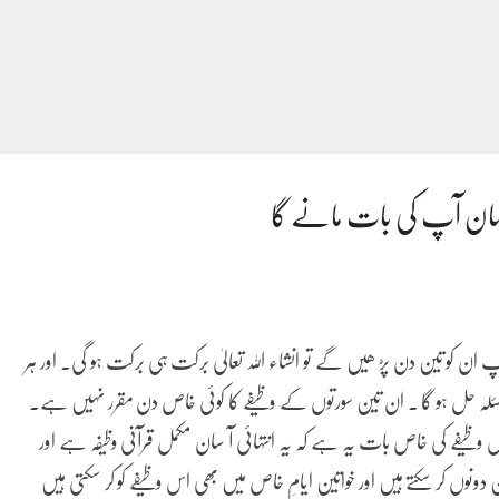
نسان آپ کی بات مانے گا
 ان کو تین دن پڑ ھیں گے تو انشاء اللہ تعالیٰ برکت ہی برکت ہو گی۔ اور ہر
ہ حل ہو گا ۔ ان تین سورتوں کے وظیفے کا کوئی خاص دن مقرر نہیں ہے۔
ظیفے کی خاص بات یہ ہے کہ یہ انتہائی آ سان مکمل قرآنی وظیفہ ہے اور
ونوں کر سکتے ہیں اور خواتین ایامِ خاص میں بھی اس وظیفے کو کر سکتی ہیں