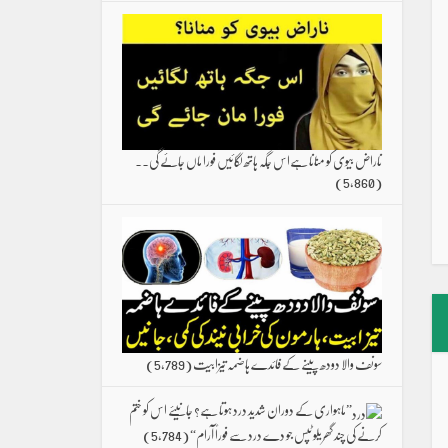
ناراض بیوی کو منانا ہےاس جگہ ہاتھ لگائیں فورا ماں جائے گی۔۔
(5,860)
سونف والا دودھ پینے کے فائدے ہاضمہ تیزابیت
(5,789)
”ماہواری کے دوران شدید درد ہوتا ہے؟ جانیئے اس کو ختم
کرنے کی چند گھریلو ٹپس جو دے درد سے فوراً آرام“
(5,784)