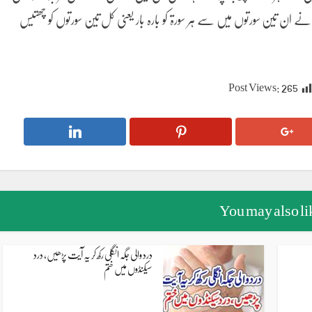
ان تین سورتوں میں سے ہر سورۃ کو بارہ بار یعنی کل تین سورتوں کو چھتیس
Post Views:
265
You may also li
درد والی جگہ انگلی رکھ کر یہ آیت پڑھیں، درد
سیکنڈوں میں ختم