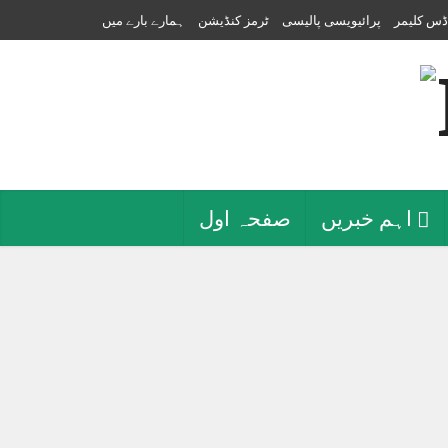
ڈس کلیمر
پرائیویسی پالیسی
ٹرمز کنڈیشن
ہمارے بارے میں
اہم خبریں
صفحہ اول