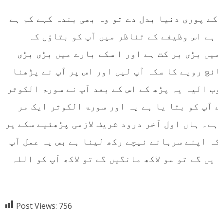
کے پوری دنیا بدل دے تو وہ بھی بندہ کہے کم ہے
ہے اس وظیفے کے تناظر میں آپ کو بتاؤں کہ
میں بڑی بر کت ہے اور ا سکے بارے میں بڑی بڑی
نچ روپے کا سکہ آپ لیں اور اس پر آپ نے پڑھنا
ب الیہ یہ پڑھ کے اس کے بعد آپ نے سورۃ الکوثر
 آپ کو بتا یا ہے یہ اور سورۃ الکوثر ایک مر
ے۔ ہاں اول آخر درود شریف لازمی پڑھئیے سکے پر
کہ اپنے سرہانے نیچے رکھ لینا ہے بس یہ عمل آپ
یں گے تو سو لاکھ مانگیں گے تو لاکھ آپ کو اللہ
Post Views:
756