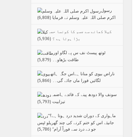
رسول
اکرم صلی اللہ علیہ وسلم نے فرمایا
(6,808)
کیلا کھانے سے جسم کا کونسا حصہ
بڑا ہوتا ہے ؟
(5,936)
ٹوتھ پیسٹ نف س پے لگاو اور
طاقت بڑھاو۔۔
(5,879)
ناراض بیوی کو منانا ہےاس جگہ ہاتھ
لگائیں فورا ماں جائے گی۔۔
(5,866)
سونف والا دودھ پینے کے فائدے ہاضمہ
تیزابیت
(5,793)
”ماہواری کے دوران شدید درد ہوتا ہے؟
جانیئے اس کو ختم کرنے کی چند گھریلو ٹپس
جو دے درد سے فوراً آرام“
(5,786)