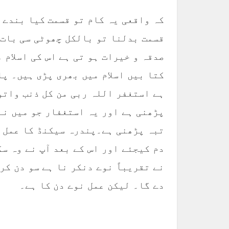
کہ واقعی یہ کام تو قسمت کیا بندے 
قسمت بدلنا تو بالکل چھوٹی سی بات 
صدقہ و خیرات ہو تی ہے اس کی اسلام 
کتا بیں اسلام میں بھری پڑی ہیں۔ پا
ہے استغفر اللہ ربی من کل ذنب واتو
پڑھنی ہے اور یہ استغفار جو میں نے
تبہ پڑھنی ہے۔پندرہ سیکنڈ کا عمل ہ
دم کیجئے اور اس کے بعد آپ نے وہ س
نے تقریباً نوے دنکر نا ہے سو دن کر 
دے گا۔ لیکن عمل نوے دن کا ہے۔