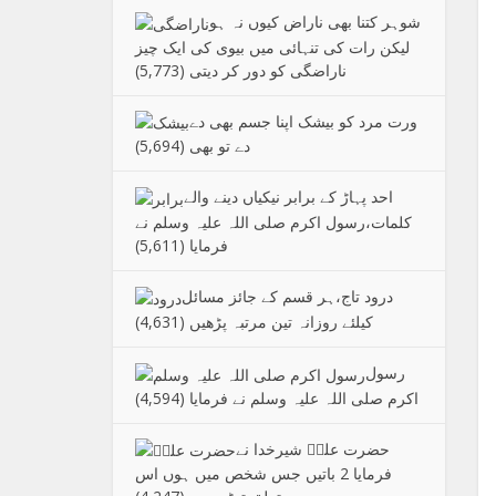
شوہر کتنا بھی ناراض کیوں نہ ہو
لیکن رات کی تنہائی میں بیوی کی ایک چیز
ناراضگی کو دور کر دیتی
(5,773)
ورت مرد کو بیشک اپنا جسم بھی دے
دے تو بھی
(5,694)
احد پہاڑ کے برابر نیکیاں دینے والے
کلمات،رسول اکرم صلی اللہ علیہ وسلم نے
فرمایا
(5,611)
درود تاج،ہر قسم کے جائز مسائل
کیلئے روزانہ تین مرتبہ پڑھیں
(4,631)
رسول
اکرم صلی اللہ علیہ وسلم نے فرمایا
(4,594)
حضرت علیؑ شیرخدا نے
فرمایا 2 باتیں جس شخص میں ہوں اس