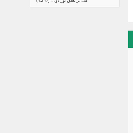
سےہر تعلق توڑ دو۔۔
(4,247)