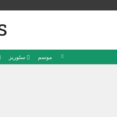
موسم
سٹوریز