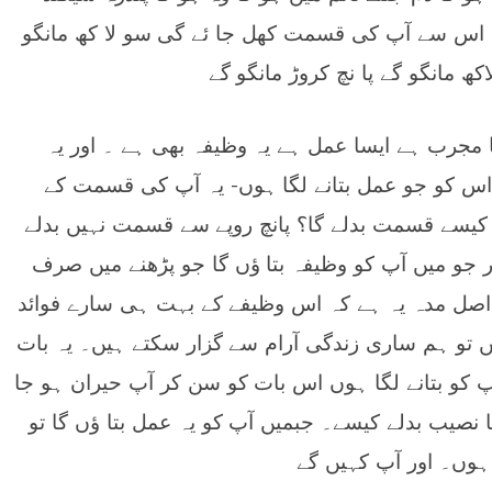
 اس سے آپ کی قسمت کھل جا ئے گی سو لا کھ مانگو
کھ مانگو گے پا نچ کروڑ مانگو گے
ا مجرب ہے ایسا عمل ہے یہ وظیفہ بھی ہے ۔ اور یہ
 اس کو جو عمل بتانے لگا ہوں- یہ آپ کی قسمت کے
 کا کیسے قسمت بدلے گا؟ پانچ روپے سے قسمت نہیں بدلے
 جو میں آپ کو وظیفہ بتا ؤں گا جو پڑھنے میں صرف
 اصل مدہ یہ ہے کہ اس وظیفے کے بہت ہی سارے فوائد
ں تو ہم ساری زندگی آرام سے گزار سکتے ہیں۔ یہ بات
 کو بتانے لگا ہوں اس بات کو سن کر آپ حیران ہو جا
ا نصیب بدلے کیسے۔ جبمیں آپ کو یہ عمل بتا ؤں گا تو
 ہوں۔ اور آپ کہیں گے