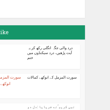
terest
LinkedIn
like
درد والی جگہ انگلی رکھ کر یہ
آیت پڑھیں، درد سیکنڈوں میں
ختم
سورت المزمل کے انوکھے کمالات
نبی کریم ؐنے فریایا :دل دو