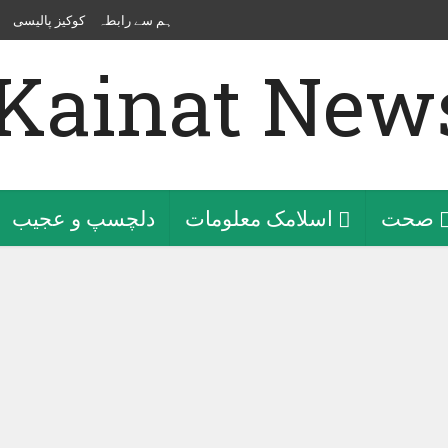
ہم سے رابطہ
کوکیز پالیسی
صحت
اسلامک معلومات
دلچسپ و عجیب