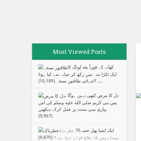
Most Viewed Posts
کھانے کے فوراً بعد لونگ کا
ایک ٹکڑا منہ میں رکھ کر چبانے سے کیا ہوتا
ہے ؟انتہائی طاقتور نسخہ
(10,189)
دل کا مرض کبھی نہیں ہوگا ،
بس نبی کریم صلی الله علیه وسلم کی اس
پیاری سی سنت پر عمل کرکے دیکھیں
(9,967)
ایک ایسا پھل جسے70 خطرناک
بیماریوں کا علاج قرار دیا ہے ؟
(9,870)