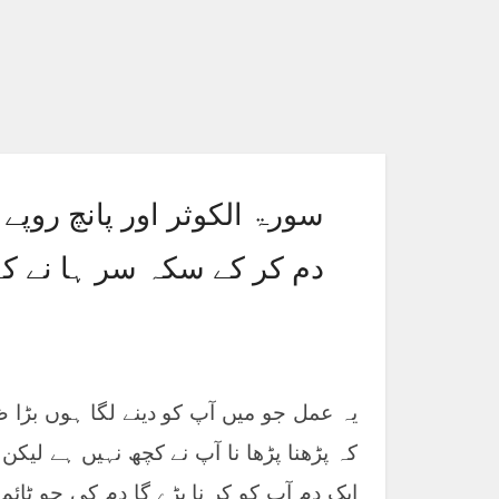
سورۃ الکوثر اور پانچ روپے
دم کر کے سکہ سر ہا نے کے
یہ عمل جو میں آپ کو دینے لگا ہوں بڑ
کہ پڑھنا پڑھا نا آپ نے کچھ نہیں ہے لی
ایک دم آپ کو کر نا پڑے گا دم کی جو ٹائم 