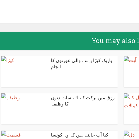
Facebook
X
Google+
Pin
You may also 
باریک کپڑا پہننے والی عورتوں کا
انجام
رزق میں برکت کے لئے سات دنوں
کا وظیفہ
کیا آپ جانتے ہیں کہ وہ کونسا