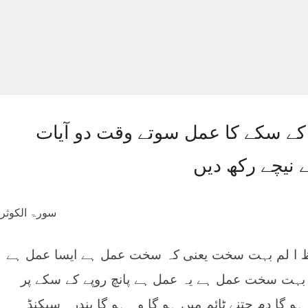
 کے سکے کا عمل سوتے وقت دو آیات
 نیچے رکھ دیں
ا ظ ا لم بہت سخت یعنی کہ سخت عمل ہے ایسا عمل ہے
کن بہت سخت عمل ہے یہ عمل ہے پانچ روپے کے سکے پر
ہو گا دم جتنے ٹائم میں ہو گا وہ ہو گا پندرہ سیکنڈ