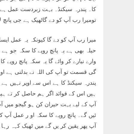
کا۔ پندرہ سیکنڈ۔ بہت زبردست عمل ہے
تومیرا رب آپ کو دے گاٹھیک ہے جی پانچ لا
میرا رب آپ کو دے گا کیونکہ یہ عمل ایس
حیلہ بھی ہے یہ پانچ روپے کا سکہ جو ہے
وارے نیارے کر وائے گا یہ سکہ پانچ روپے
گی قسمت تو آپ کی اللہ نے بدلنی ہے اور
پندرہ سیکنڈ کا ہے اس سے اوپر نہیں ہے
ہیں اس کے فوائد اگر ہم حاصل کر تے ہی
آپ کے لیے بہت حیران کن ہو گیجو میں آپ
ئیں گے۔ پانچ روپے کا سکہ او ر عمل آپ ک
آپ پھر یقین کر یں گے میں ٹھیک کہہ رہا