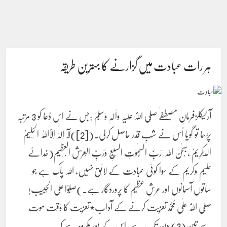
ہر رات عبادت میں گزارنے کا بہترین طریقہ
آرٹیکلزفرمانِ مُصْطَفٰے صَلَّی اللّٰہُ عَلَیْہِ واٰلِہٖ وَسَلَّمَ :جس نے اس دُعا کو 3 مرتبہ
پڑھا تو گویا اُس نے شَبِ قَدْر حاصل کرلی۔([2])لَآ اِلٰہَ اِلَّااللہُ الْحَلِیْمُ
الْـکَرِیْمُ ،سُبحٰنَ اللہ ِ رَبِّ السَّمٰوٰتِ السَّبْعِ وَرَبِّ الْعَرْشِ الْعَظِیْم(خُدائے
حَلیم وکریم کے سِوا کوئی عِبادت کے لائِق نہیں، اللہ پاک ہے جو
ساتوں آسمانوں اور عرشِ عظیم کا پَروردگار ہے۔)صَلُّوْا عَلَی الْحَبِیْب!
صَلَّی اللّٰہُ عَلٰی مُحَمَّدتعزیت کرنے کے آداب٭تعزیت کا وَقْت موت
سے تین(3) دن تک ہے، اس کے بعد مکروہ ہے کہ