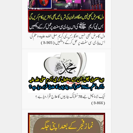
دل کا مرض کبھی نہیں ہوگا ، بس نبی کریم صلی الله علیه وسلم کی
اس پیاری سی سنت پر عمل کرکے دیکھیں
(9,965)
ایک ایسا پھل جسے70 خطرناک بیماریوں کا علاج قرار دیا ہے ؟
(9,866)