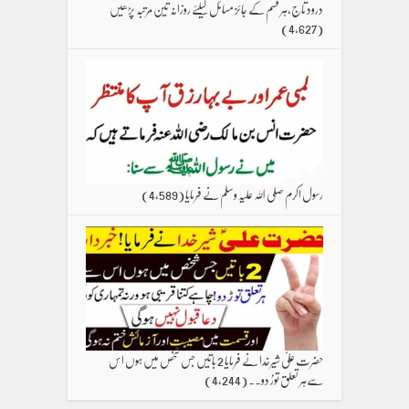
درود تاج،ہر قسم کے جائز مسائل کیلئے روزانہ تین مرتبہ پڑھیں
(4,627)
رسول اکرم صلی اللہ علیہ وسلم نے فرمایا
(4,589)
حضرت علیؑ شیرخدا نے فرمایا 2 باتیں جس شخص میں ہوں اس
سےہر تعلق توڑ دو۔۔
(4,244)