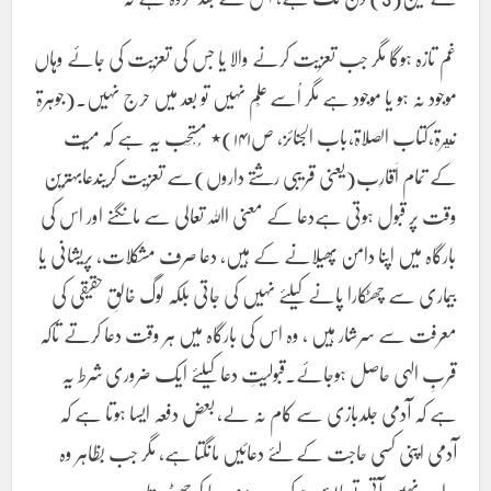
غم تازہ ہوگا مگر جب تعزیت کرنے والا یا جس کی تعزیت کی جائے وہاں
موجود نہ ہو یا موجود ہے مگر اُسے عِلْم نہیں تو بعد میں حرج نہیں۔(جوہرۃ
نيرۃ،کتاب الصلاۃ،باب الجنائز، ص۱۴۱)٭ مُسْتَحَب یہ ہے کہ میّت
کے تمام اَقارِب(یعنی قریبی رشتے داروں)سے تعزیت کریںدعابہترین
وقت پر قبول ہوتی ہےدعا کے معنی اﷲ تعالی سے مانگنے اور اس کی
بارگاہ میں اپنا دامن پھیلانے کے ہیں، دعا صرف مشکلات، پریشانی یا
بیماری سے چھٹکارا پانے کیلئے نہیں کی جاتی بلکہ لوگ خالقِ حقیقی کی
معرفت سے سرشار ہیں ، وہ اس کی بارگاہ میں ہر وقت دعا کرتے تاکہ
قربِ الہی حاصل ہوجائے۔قبولیتِ دعا کیلئے ایک ضروری شرط یہ
ہے کہ آدمی جلدبازی سے کام نہ لے، بعض دفعہ ایسا ہوتا ہے کہ
آدمی اپنی کسی حاجت کے لئے دعائیں مانگتا ہے، مگر جب بظاہر وہ