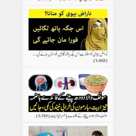
ناراض بیوی کو منانا ہےاس جگہ ہاتھ لگائیں فورا ماں جائے گی۔۔
(5,860)
سونف والا دودھ پینے کے فائدے ہاضمہ تیزابیت
(5,789)