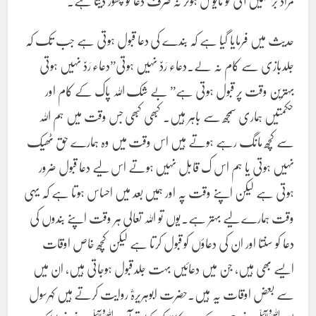
مراد بر نہیں آتی تو مایوس ہوکر نہ صرف دعا کو چھوڑ دیتا ہے۔
حدیث میں فرمایا گیا ہے کہ بندے کی دعا قبول ہوتی ہے جب تک کہ
جلدبازی سے کام نہ لے۔دعاء رَدّ نہیں ہوتی”دعاء رَدّ نہیں ہوتی
بہترین وقت پر قبول ہوتی ہے” بے شک اللہ پاک کے کام اور
حکمتیں ہماری سمجھ سے باہر ہیں۔ کبھی کبھی جس وقت میں ہم اللہ
سے کچھ مانگ رہے ہوتے ہیں اس وقت میں وہ ہمارے حق ٹھیک
نہیں ہوتی یا ہم اس ک قابل نہیں ہوتے اس لیے دعا قبول ضرور
ہوتی ہے لیکن اپنے وقت پہ اور ہمیں بعد میں احساس ہوتا ہے کہ یہی
وقت ہمارے لیے بہتر ہے۔یوں تو اللہ تعالی ہر وقت اپنے بندوں کی
دعا کو سنتا اور ان کی دعاؤں کو قبول کرتا ہے لیکن کچھ خاص اوقات
ایسے بھی ہیں، جن میں دعائیں بہت جلد قبول ہوجاتی ہیں، ان میں
سے بعض اوقات یہ ہیں۔حضرت ابوہریرہؓ روایت کرتے ہیں کہرسول