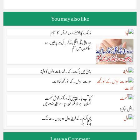
You may also like
باریک کپڑا پہننے والی عورتوں کا انجام
درد والی جگہ انگلی رکھ کر یہ آیت پڑھیں، درد
سیکنڈوں میں ختم
رزق میں برکت کے لئے سات دنوں کا وظیفہ
سورت المزمل کے انوکھے کمالات
کیا آپ جانتے ہیں کہ وہ کونسا خوش قسمت
انسان ہے جو کلمہ طیبہ پڑھے بغیر جنت میں
داخل ہو گیا؟
نبی کریم ؐنے فریایا :دل دو چیزوں سے زنگ
پکڑتا ہے
Leave a Comment