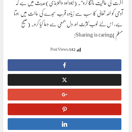
آخرت کی عافیت مانگا کرو”۔ (أبوداود والترمذی)حدیث میں ہے کہ
آدمی کو اللہ تعالیٰ کا سب سے زیادہ قرب سجدے کی حالت میں ہوتا
ہے، اس لئے خوب کثرت اور دِل جمعی سے دعا کیا کرو۔ (صحیح
مسلم)Sharing is caring!
Post Views:
542