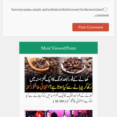
Save my name, email, and website in this browser for the next time I
comment.
Most Viewed Posts
کھانے کے فوراً بعد لونگ کا ایک ٹکڑا منہ میں رکھ کر چبانے سے کیا
ہوتا ہے ؟انتہائی طاقتور نسخہ
(10,184)