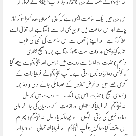
اللہ ﷺنے جمعہ کے دن کا تذکرہ کیا، تو آپﷺ نے فرمایا کہ
اس دن میں ایک ساعت ایسی ہے کہ کوئی مسلمان بندہ کھڑا ہو کر نماز
پڑھے اور اس ساعت میں جو چیز بھی اللہ سے مانگتا ہے اللہ تعالیٰ اسے
عطا کرتا ہے، اور اپنے ہاتھوں سے اس ساعت کی کمی کی طرف
اشارہ کیا﴿یعنی وہ وقت بہت چھوٹا ہوتا ہے)۔ (صحیح بخاری
ومسلم)حضرت ابو امامہؓ سے روایت ہیں کہرسول اللہ ﷺسے پوچھا گیا
کہ کونسی دعا زیادہ قبول ہوتی ہے۔ آپ ﷺنے فرمایا رات کے
آخری حصے میں اور فرض نمازوں کے بعد مانگی جانے والی (دعا)۔
(ترمذی صحیح )حضرت انس بن مالک سے روایت ہیں کہرسول
اللہﷺنے فرمایا کہ “اذان اور اقامت کے درمیان کی جانے والی
دعا رد نہیں کی جاتی۔ لوگوں نے پوچھا کہ یا رسول اللہﷺ ! پھر ہم
اس وقت کیا دعا کریں؟ آپ ﷺنے فرمایا اللہ تعالیٰ سے دنیا اور