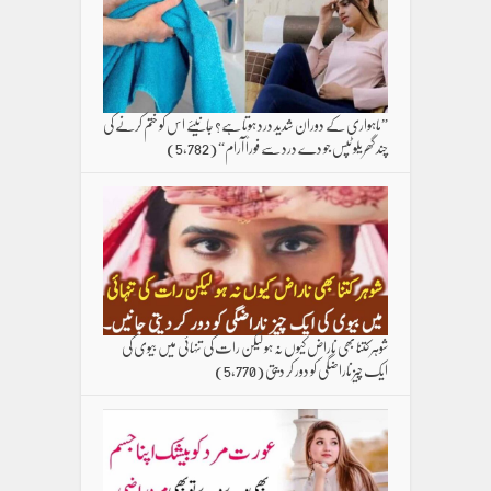
”ماہواری کے دوران شدید درد ہوتا ہے؟ جانیئے اس کو ختم کرنے کی
چند گھریلو ٹپس جو دے درد سے فوراً آرام“
(5,782)
شوہر کتنا بھی ناراض کیوں نہ ہو لیکن رات کی تنہائی میں بیوی کی
ایک چیز ناراضگی کو دور کر دیتی
(5,770)