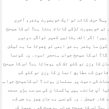
 پہلا حرف کاٹے تو ایک خوبصورت پتھر، آخری
 تو خوبصورت لڑکی کانام بنتا ہے؟ اس کا صیحح
 ہیرا اگر الف ہٹائیں کھیر تواگر دونوں
کون سا پتھر ہے جو ابھی تو چھوٹا سا ہے لیکن
گا؟ اس کا صیحح جواب ہےحجر اسود۔ وہ کونسا
ان کا وزن نو کلو تک کم ہوجاتا ہے؟ اس کا صیحح
قانون کے مطابق انسا ن کا وزن نو کلو کم
ات کی دعوت پر مسلمان ہوئے ؟ اس کاصیحح جوا ب
یا آپ جانتے ہیں پاکستا ن کی سب سے بڑی مسجد
 شاہ فیصل ۔ وہ کونسی بے جان چیز ہے جس کے
 ہے؟ اس کا صیحح جواب ہے صبح کو ۔ جیسا کہ