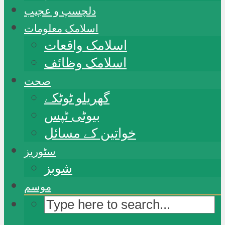
دلچسپ و عجیب
اسلامک معلومات
اسلامک واقعات
اسلامک وظائف
صحت
گھریلو ٹوٹکے
بیوٹی ٹپس
خواتین کے مسائل
سٹوریز
شوبز
موسم