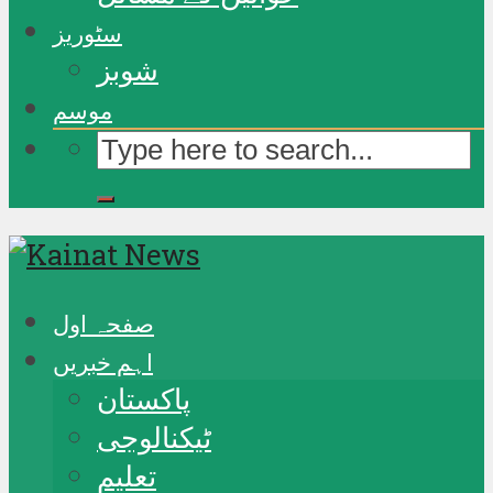
سٹوریز
شوبز
موسم
صفحہ اول
اہم خبریں
پاکستان
ٹیکنالوجی
تعلیم