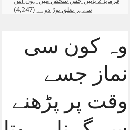
فرمایا 2 باتیں جس شخص میں ہوں اس
سےہر تعلق توڑ دو۔۔
(4,247)
وہ کون سی
نماز جسے
وقت پر پڑھنے
سے گ ناہ ہوتا