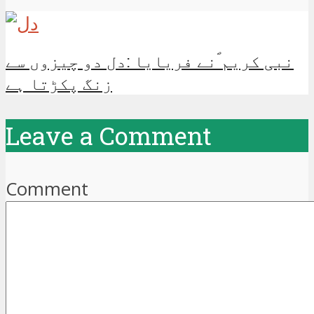
نبی کریم ؐنے فریایا :دل دو چیزوں سے
زنگ پکڑتا ہے
Leave a Comment
Comment