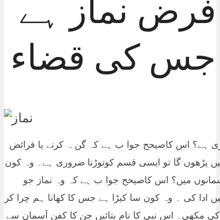
فرض نماز ہے
جس کی قضاء
 ہے؟ اس کاصیحح جوا ب ہے کہ گن ہ کرنے یا فرائض
 نہیں پڑھوں گا تو ایسی قسم کوتوڑنا ضروری ہے۔ وہ کون
سمانوں میں؟ اس کاصیحح جوا ب ہے کہ وہ نماز جو
 ادا کی ۔ وہ کون سا کیڑا ہے جس کا کھانا ہم چرا کر
ی مکھی۔ اس نبی کا نام بتائیں جن کا کفن آسمان سے