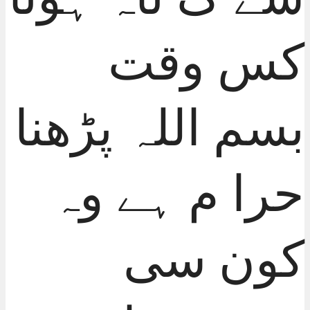
کس وقت
بسم اللہ پڑھنا
حرا م ہے وہ
کون سی