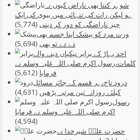
شوہر کتنا بھی ناراض کیوں نہ
ہو لیکن رات کی تنہائی میں بیوی کی ایک
چیز ناراضگی کو دور کر دیتی
(5,774)
ورت مرد کو بیشک اپنا جسم بھی
دے دے تو بھی
(5,694)
احد پہاڑ کے برابر نیکیاں دینے والے
کلمات،رسول اکرم صلی اللہ علیہ وسلم نے
فرمایا
(5,612)
درود تاج،ہر قسم کے جائز مسائل
کیلئے روزانہ تین مرتبہ پڑھیں
(4,631)
رسول
اکرم صلی اللہ علیہ وسلم نے فرمایا
(4,594)
حضرت علیؑ شیرخدا نے