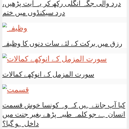
درد والی جگہ انگلی رکھ کر یہ آیت پڑھیں،
درد سیکنڈوں میں ختم
رزق میں برکت کے لئے سات دنوں کا وظیفہ
سورت المزمل کے انوکھے کمالات
کیا آپ جانتے ہیں کہ وہ کونسا خوش قسمت
انسان ہے جو کلمہ طیبہ پڑھے بغیر جنت میں
داخل ہو گیا؟