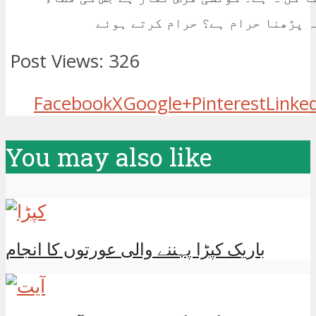
ہ پڑھنا حرام ہے؟ حرام کرتے ہوئے
Post Views:
326
Facebook
X
Google+
Pinterest
Linke
You may also like
باریک کپڑا پہننے والی عورتوں کا انجام