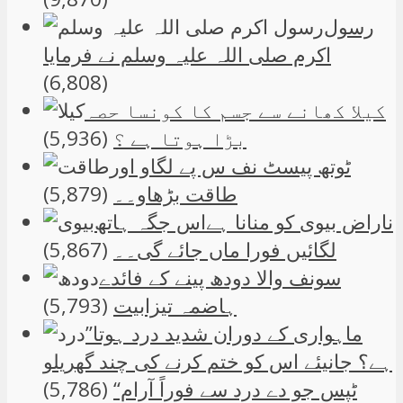
رسول
اکرم صلی اللہ علیہ وسلم نے فرمایا
(6,808)
کیلا کھانے سے جسم کا کونسا حصہ
بڑا ہوتا ہے ؟
(5,936)
ٹوتھ پیسٹ نف س پے لگاو اور
طاقت بڑھاو۔۔
(5,879)
ناراض بیوی کو منانا ہےاس جگہ ہاتھ
لگائیں فورا ماں جائے گی۔۔
(5,867)
سونف والا دودھ پینے کے فائدے
ہاضمہ تیزابیت
(5,793)
”ماہواری کے دوران شدید درد ہوتا
ہے؟ جانیئے اس کو ختم کرنے کی چند گھریلو
ٹپس جو دے درد سے فوراً آرام“
(5,786)