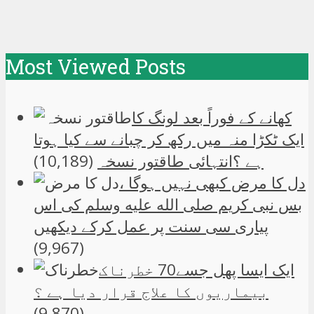
Most Viewed Posts
کھانے کے فوراً بعد لونگ کا
ایک ٹکڑا منہ میں رکھ کر چبانے سے کیا ہوتا
ہے ؟انتہائی طاقتور نسخہ
(10,189)
دل کا مرض کبھی نہیں ہوگا ،
بس نبی کریم صلی الله علیه وسلم کی اس
پیاری سی سنت پر عمل کرکے دیکھیں
(9,967)
ایک ایسا پھل جسے70 خطرناک
بیماریوں کا علاج قرار دیا ہے ؟
(9,870)