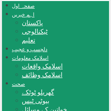
صفحہ اول
اہم خبریں
پاکستان
ٹیکنالوجی
تعلیم
دلچسپ و عجیب
اسلامک معلومات
اسلامک واقعات
اسلامک وظائف
صحت
گھریلو ٹوٹکے
بیوٹی ٹپس
خواتین کے مسائل