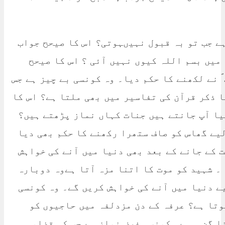
ہے جب تو بہ قبول نہیںہوتی؟ اس کا صیحح جواب
 میں بسم اللہ کیوں نہیں آئی ؟ اس کا صیحح
 ؐ نے لکھنے کا حکم دیا۔ وہ کونسی بے چیز ہے جس
ا ذکر قرآن کی تفاسیر میں بھی ملتا ہے؟ اس کا
کیا آپ جانتے ہیں جنات کہاں نماز پڑھتے ہیں؟
لیے گھاس کو صاف ستھرا رکھنے کا حکم بھی دیا
 کے جانے کے بعد بھی دنیا میں آنے کی خواہش
 ۔ شہید کو موت کا اتنا مزہ آتا ہےوہ دوبارہ
ے دنیا میں آنے کی خواہش کریں گے۔ وہ کونسی
وتا ہے؟ عرفہ کے دن مزدلفہ میں حاجیوں کو
ا گن ہ ہے۔ کونسی فرض نماز ہے جس کی قضاء