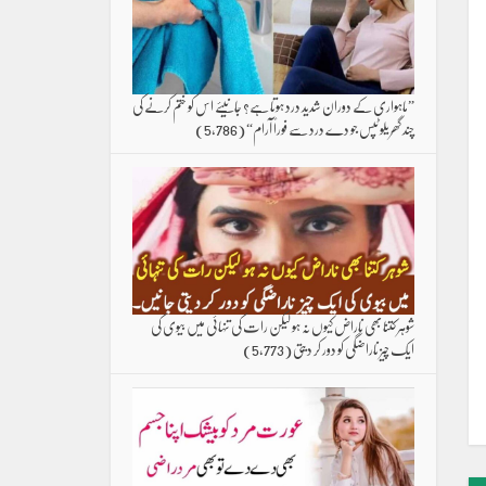
”ماہواری کے دوران شدید درد ہوتا ہے؟ جانیئے اس کو ختم کرنے کی
چند گھریلو ٹپس جو دے درد سے فوراً آرام“
(5,786)
شوہر کتنا بھی ناراض کیوں نہ ہو لیکن رات کی تنہائی میں بیوی کی
ایک چیز ناراضگی کو دور کر دیتی
(5,773)