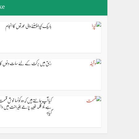
ke
باریک کپڑا پہننے والی عورتوں کا انجام
رزق میں برکت کے لئے سات دنوں کا و
کیا آپ جانتے ہیں کہ وہ کونسا خوش قسم
ہے جو کلمہ طیبہ پڑھے بغیر جنت میں دا
گیا؟