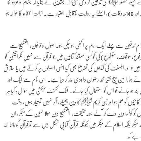
پہلے حضور ﷺ کی تدفین کر دی گئی“۔ مجتہدین نے بتایا کہ ہشام تو عروہ کا
بیٹا ہے (عروہ کی ولادت 23ھ اور 94ھ انتقال۔ ہشام 61ھ اور 146ھ وفات)، اسلئے یہ روایت ناقابل اعتبار ہے۔ ازالتہ الخفاء کا حوالہ جو
عوام تدفین سے پہلے ایک امام پر اکٹھی ہو چکی ہو۔اصول و قانون:اہلتشیع سے
 موقوف، مقطوع)کی کونسی مستند کتابیں ہیں جو قرآن سے نہیں ٹکراتیںجن کو
ں؟ اور اہلسنت کی کتابوں کی تشریح بھی کیا انہی اصولوں پر کرتے ہیں یا سازش
مارا مین پیج فقیر محمد رضوان داودی بند کر دیا ہے۔ اسی نام سے ایک اور
یج بھی بند ہو جائے تو اس کو استعمال کیا جائے۔ لنک کمنٹ سیکشن میں سوال: کیا ہر
 بچوں کو علم ہو اور نبی کریم ﷺ کا دین پھیلے، اگر نہیں تو تیار ہوں، وقت
 کو کونسا دین دے کر آئے ہو۔حقیقت: اہلتشیع دین مولا حسین کےمُنکر، ان
 بلکہ اسلام کے مُنکر ہیں کیونکہ قرآن کتابی شکل میں ہے تو قرآن کو ماننا اللہ
ب ہے کہ