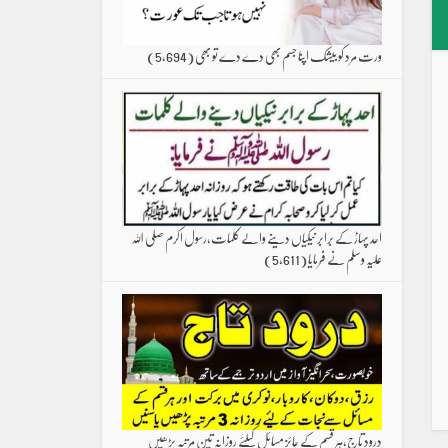
ورت مرد کو بیشک اپنا جسم بھی دے دے تو بھی
(5,694)
احد پہاڑ کے برابر نیکیاں دینے والے کلمات،رسول اکرم صلی اللہ
علیہ وسلم نے فرمایا
(5,611)
درود تاج،ہر قسم کے جائز مسائل کیلئے روزانہ تین مرتبہ پڑھیں