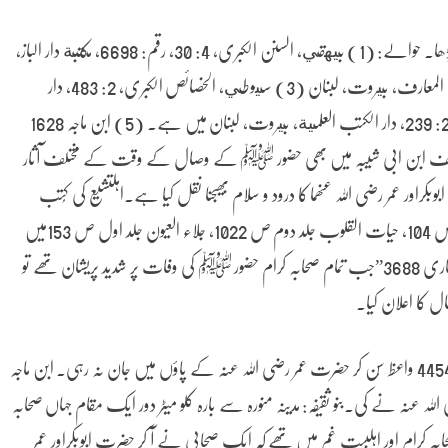
اسی طرح ہوا اور ہر صحابی نے حضور ﷺ پر درود و سلام پڑھا۔ حوالے: (1) بيهقي، السنن الکبری، 4: 30، رقم: 6698، مکتبة دار الباز،
مکة المکرمة (2) ابن کثير، البداية والنهاية، 3: 232، مکتبة المعارف، بيروت، لبنان (3) سيوطي، الخصائص الکبری، 2: 483، دار
الکتب العلمية، بيروت، لبنان (4) ابن جرير، تاريخ طبری، 2: 239، دار الکتب العلمية، بيروت، لبنان میں ہے۔ (5) ابن ماجہ 1628
عبدارلزاق اور مصنف ابن ابی شیبہ میں بھی حضور ﷺ کے وصال کے وقت کے مختلف آثار
 عمر رضی اللہ عنھما کا درود و سلام بھیجنا نقل کیا ہے۔اہلتشیع کی کُتب
اصول کافی، جلد سوم، ص26، 27، احتجاج طبرسی جلد اول ص 104، حیات القلوب جلد دوم ص 1022، جلاء العیون جلد اول ص 153میں
بھی یہی لکھا ہے۔وصال رسول پر سیدنا ابوبکر کا کردارصحیح بخاری 3688”جب تمام صحابہ کرام حضور ﷺ کی وفات پر شدید پریشان تھے تو
کا اعلان کیا۔
صحیح بخاری 1241, 1242 عوام کو واعظ بھی کیا۔ صحیح بخاری 4454 واعظ سُن کر حضرت عمر رضی اللہ عنہ کے پاؤں میں جان نہ رہی۔ ابن ماجہ
للہ عنہ نے کی۔بنو ثقیفہ: مدینہ منورہ سے بارہ کلو میٹر دور ایک مقام جہاں صحابہ
کرام اور اہلبیت غم میں تھے کہ ایک صحابی نے آ کر حضرت ابوبکراور عمر