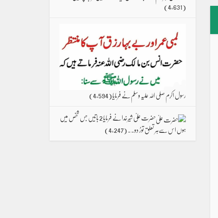
(4,631)
رسول اکرم صلی اللہ علیہ وسلم نے فرمایا
(4,594)
حضرت علیؑ شیرخدا نے فرمایا 2 باتیں جس شخص میں
ہوں اس سےہر تعلق توڑ دو۔۔
(4,247)