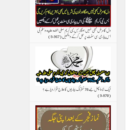
دل کا مرض کبھی نہیں ہوگا ، بس نبی کریم صلی الله علیه وسلم کی
اس پیاری سی سنت پر عمل کرکے دیکھیں
(9,967)
ایک ایسا پھل جسے70 خطرناک بیماریوں کا علاج قرار دیا ہے ؟
(9,870)