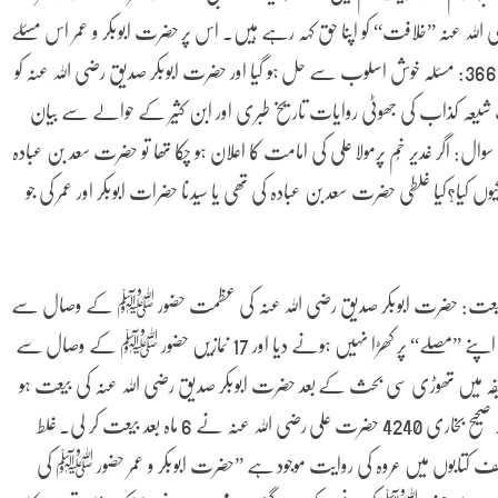
 رضی اللہ عنہ ”خلافت“ کو اپنا حق کہہ رہے ہیں۔ اس پر حضرت ابوبکر و عمر اس مسئلے
کے حل کے لئے بنو ثقیفہ تشریف لے گئے۔صحیح بخاری 3668: مسئلہ خوش اسلوب سے حل ہو گیا اور حضرت ابوبکر صدیق رضی اللہ عنہ کو
نف شیعہ کذاب کی جھوٹی روایات تاریخ طبری اور ابن کثیر کے حوالے سے بیان
: اگر غدیر خُم پرمولا علی کی امامت کا اعلان ہو چکا تھا تو حضرت سعد بن عبادہ
کیوں کیا؟کیا غلطی حضرت سعد بن عبادہ کی تھی یا سیدنا حضرات ابوبکر اور عمر کی جو
بیعت: حضرت ابوبکر صدیق رضی اللہ عنہ کی عظمت حضور ﷺ کے وصال سے
پہلے بھی سب کے سامنے تھی کہ حضور ﷺ نے کسی کو اپنے ”مصلے“ پر کھڑا نہیں ہونے دیا اور 17 نمازیں حضور ﷺ کے وصال سے
قیفہ میں تھوڑی سی بحث کے بعد حضرت ابوبکر صدیق رضی اللہ عنہ کی بیعت ہو
جاتی ہے اورپھر مسجد میں سب صحابہ کرام نے بیعت کی۔ صحیح بخاری 4240 حضرت علی رضی اللہ عنہ نے 6 ماہ بعد بیعت کر لی۔ غلط
 المصنف کتابوں میں عروہ کی روایت موجود ہے ”حضرت ابوبکر و عمر حضور ﷺ کی