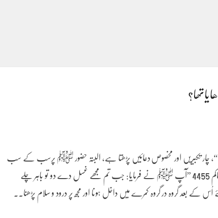
ایاتھا؟
 ”امام“، چار تکبیریں اور مخصوص دعائیں پڑھتا ہے، البتہ حضور ﷺ پرسب کے سب
صحابہ نے”یصلون“ یعنی درود و سلام پڑھا ہے۔ مستدرک حاکم 4455 ”آپ ﷺ نے فرمایا: جب تم مجھے غسل دے دو تو باہر چلے
 کے بعد گروہ در گروہ کمرے میں داخل ہونا اور مجھ پر درود و سلام پڑھنا۔۔