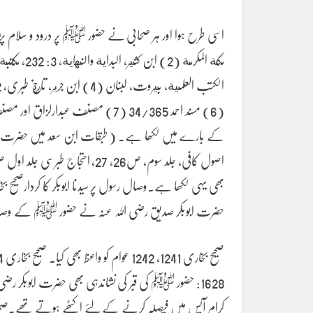
(6) مسند احمد 34/365 (7) مصنف 
کے بارے میں لکھا ہے۔ ( طبقات ابن سعد میں حضرت ابوبکراور
حضرت ابوبکر صدیق رضی اللہ عنہ نے حضور ﷺ کے وصال 
1628: حضور ﷺ کی قبر کی نشاندہی بھی حضرت ابوبکر رضی ا
کرام آپس میں فیصلہ کرنے کے لئے اکٹھے ہوتے تھے۔صحابہ 