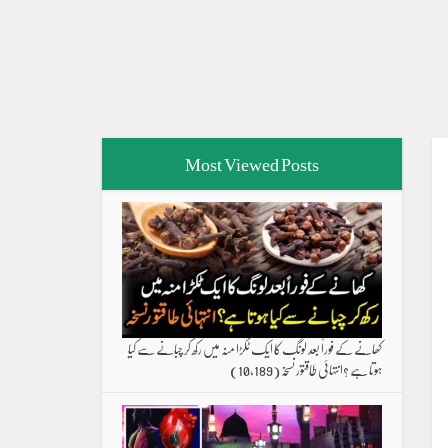
Most Viewed Posts
کھانے کے فوراً بعد لونگ کا ایک ٹکڑا منہ میں رکھ کر چبانے سے کیا
ہوتا ہے ؟انتہائی طاقتور نسخہ
(10,189)