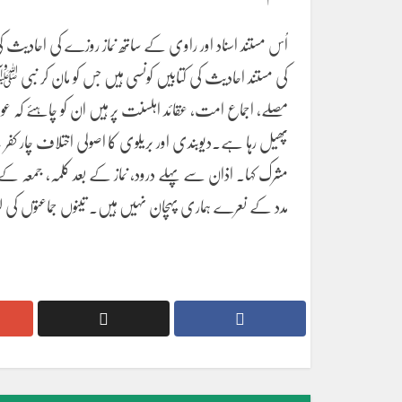
اُس مستند اسناد اور راوی کے ساتھ نماز روزے کی احادیث کی 
کی مستند احادیث کی کتابیں کونسی ہیں جس کو مان کر نبی ﷺ 
مصلے، اجماع امت، عقائد اہلسنت پر ہیں ان کو چاہئے کہ عو
پھیل رہا ہے۔دیوبندی اور بریلوی کا اصولی اختلاف چار کفر
مشرک کہا۔ اذان سے پہلے درود، نماز کے بعد کلمہ، جمعہ کے ب
مدد کے نعرے ہماری پہچان نہیں ہیں۔ تینوں جماعتوں کی ل