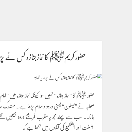
حضور کریمﷺ کا نمازجنازہ کس نے پڑھ
حضور ﷺ کا ”نماز جنازہ“ نہیں ہوا کیونکہ نماز جنازہ میں
جانا۔۔ سب سے پہلے مجھ پر مقرب فرشتے درود بھیجیں گئے اُس
اہلسنت اور اہلتشیع کی کتابوں میں لکھا ہے کہ