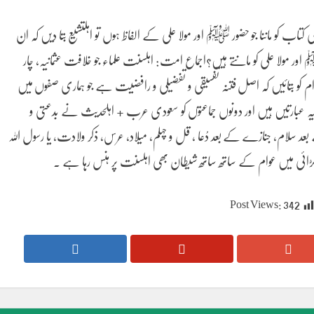
کتاب کو ماننا جو حضور ﷺ اور مولا علی کے الفاظ ہوں تو اہلتشیع بتا دیں کہ ان
اور مولا علی کو مانتے ہیں؟اجماع امت: اہلسنت علماء جو خلافت عثمانیہ، چار
ام کو بتائیں کہ اصل فتنہ تفسیقی و تفضیلی و رافضیت ہے جو ہماری صفوں میں
 یہ عبارتیں ہیں اور دونوں جماعتوں کو سعودی عرب + اہلحدیث نے بدعتی و
عد سلام، جنازے کے بعد دُعا ، قل و چہلم، میلاد، عرس، ذکر ولادت، یا رسول اللہ
ڑائی میں عوام کے ساتھ ساتھ شیطان بھی اہلسنت پر ہنس رہا ہے ۔
Post Views:
342