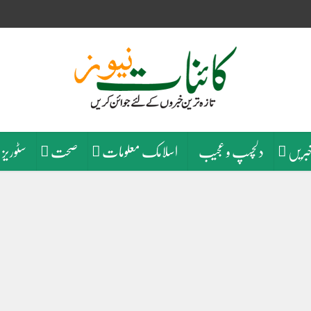
خبریں
دلچسپ و عجیب
اسلامک معلومات
صحت
سٹوریز