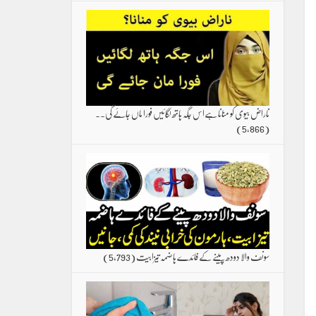
ناراض بیوی کو منانا ہےاس جگہ ہاتھ لگائیں فورا ماں جائے گی۔۔
(5,866)
سونف والا دودھ پینے کے فائدے ہاضمہ تیزابیت
(5,793)