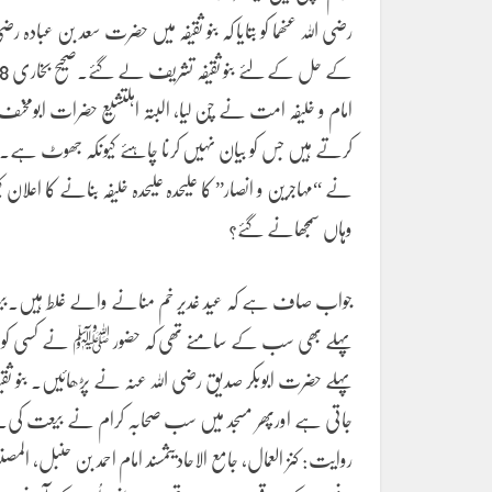
رضی اللہ عنھما کو بتایا کہ بنو ثقیفہ میں حضرت سعد بن عبادہ
امام و خلیفہ امت نے چُن لیا، البتہ اہلتشیع حضرات ابومخ
کرتے ہیں جس کو بیان نہیں کرنا چاہئے کیونکہ جھوٹ ہے۔ سوال
نے “مہاجرین و انصار” کا علیحدہ علیحدہ خلیفہ بنانے کا اعلان 
وہاں سمجھانے گئے؟
جواب صاف ہے کہ عید غدیر خم منانے والے غلط ہیں۔
پہلے حضرت ابوبکر صدیق رضی اللہ عنہ نے پڑھائیں۔ بنو ث
روایت: کنز العمال، جامع الاحادیثمسند امام احمد بن حنبل،