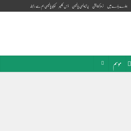
ہمارے بارے میں
ٹرمز کنڈیشن
پرائیویسی پالیسی
ڈس کلیمر
کوکیز پالیسی
ہم سے رابطہ
موسم