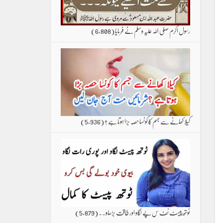
رسول اکرم صلی اللہ علیہ وسلم نے فرمایا
(6,808)
کیلا کھانے سے جسم کا کونسا حصہ بڑا ہوتا ہے ؟
(5,936)
ٹوتھ پیسٹ نف س پے لگاو اور طاقت بڑھاو۔۔
(5,879)