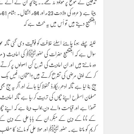
تدفین کے موقع پر موجود نہ تھے۔۔ چنانچہ اُن کے آنے سے 
اہلتشیع دیتے ہیں تو اُس میں یہ بحث ہے کہ
خلیفہ پہلے ہونا چاہئے اسلئے خلافت کو فوقیت دی گئی تاکہ 
سوال ہے کہ اہلتشیع حضرات کی حضورﷺ کی احادیث (مرفوع،
وہ مانتے ہیں اور ان احادیث کی شرح کن اصولوں پر کرتے ہی
کر کے اپنی مرضی کی تشریح کرتے ہیں؟امتحان: فیس بک نے ہ
پیج بنا لیا ہے تاکہ ادھر ریکارڈ محفوظ کیا جائے اور اگر یہ پ
مسلمان اسطرح اپنے بچوں کی تربیت کر رہا ہے تاکہ احادیث کا
تھوڑا ہے اور قیامت والے دن جواب دینا ہے کہ اپنے بچوں
کے نانا کے دین کے مُنکر، ان کے بابا علی کے دین کے مُنکر
کریم کو ماننا ہے۔ حضور ﷺ اور مولا علی کو ماننے کا مطل