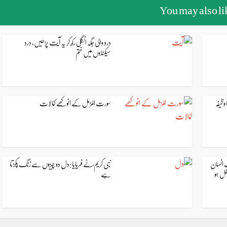
You may also li
درد والی جگہ انگلی رکھ کر یہ آیت پڑھیں، درد
سیکنڈوں میں ختم
ظیفہ
سورت المزمل کے انوکھے کمالات
ت انسان
نبی کریم ؐنے فریایا :دل دو چیزوں سے زنگ پکڑتا
خل ہو
ہے