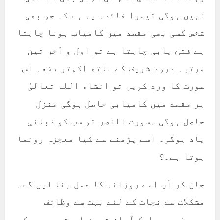
نہیں ہوگی تیسرا فائدہ یہ ہے کہ جو بھی
شخص کسی بھی مقصد میں کامیاب ہونا چاہتا
ہے فتح یابی چاہتا ہے تو اول و آخر تین
مرتبہ درود شریف کے ساتھ اکہتر دفعہ اس
سورت کا ورد کریں تو انشاء اللہ تعالیٰ
ہر مقصد میں کامیابی حاصل ہوگی منزل
حاصل ہوگی ۔سورت النصر تو سب کو ذبانی
یاد ہوگی۔ اسے پڑھنے سے کیا معجزہ رونما
ہوتا ہے۔؟
جان کر آپ اسے روزانہ کا عمل بنا لیں گے۔
مشکلات سے نجات کے لئے بہت سے وظائف
معروف ہیں۔ایک آسان ترین طریقہ یہ ہے کہ