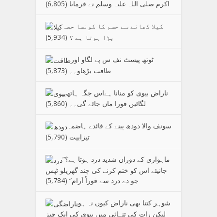
اکرم صلی اللہ علیہ وسلم نے فرمایا
(6,805)
کیلا کھانے سے جسم کا کونسا حصہ
بڑا ہوتا ہے ؟
(5,934)
ٹوتھ پیسٹ نف س پے لگاو اور
طاقت بڑھاو۔۔
(5,873)
ناراض بیوی کو منانا ہےاس جگہ ہاتھ
لگائیں فورا ماں جائے گی۔۔
(5,860)
سونف والا دودھ پینے کے فائدے ہاضمہ
تیزابیت
(5,790)
”ماہواری کے دوران شدید درد ہوتا ہے؟
جانیئے اس کو ختم کرنے کی چند گھریلو ٹپس
جو دے درد سے فوراً آرام“
(5,784)
شوہر کتنا بھی ناراض کیوں نہ ہو
لیکن رات کی تنہائی میں بیوی کی ایک چیز