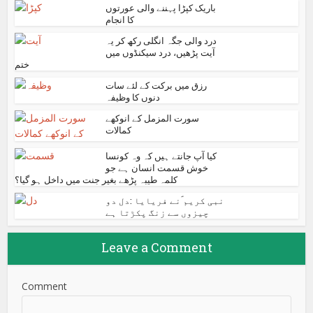
باریک کپڑا پہننے والی عورتوں
کا انجام
درد والی جگہ انگلی رکھ کر یہ
آیت پڑھیں، درد سیکنڈوں میں
ختم
رزق میں برکت کے لئے سات
دنوں کا وظیفہ
سورت المزمل کے انوکھے
کمالات
کیا آپ جانتے ہیں کہ وہ کونسا
خوش قسمت انسان ہے جو
کلمہ طیبہ پڑھے بغیر جنت میں داخل ہو گیا؟
نبی کریم ؐنے فریایا :دل دو
چیزوں سے زنگ پکڑتا ہے
Leave a Comment
Comment