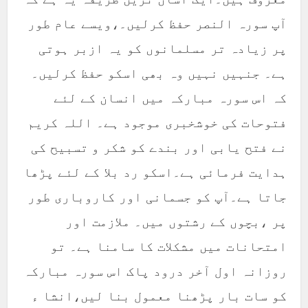
آپ سورہ النصر حفظ کرلیں۔،ویسے عام طور
پر زیادہ تر مسلمانوں کو یہ ازبر ہوتی
ہے۔ جنہیں نہیں وہ بھی اسکو حفظ کرلیں۔
کہ اس سورہ مبارکہ میں انسان کے لئے
فتوحات کی خوشخبری موجود ہے۔ اللہ کریم
نے فتح یابی اور بندے کو شکر و تسبیح کی
ہدایت فرمائی ہے۔اسکو رد بلا کے لئے پڑھا
جاتا ہے۔آپ کو جسمانی اور کاروباری طور
پر ،بچوں کے رشتوں میں۔ ملازمت اور
امتحانات میں مشکلات کا سامنا ہے۔ تو
روزانہ اول آخر درود پاک اس سورہ مبارکہ
کو سات بار پڑھنا معمول بنا لیں،انشا ء