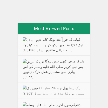
Most Viewed Posts
کھانے کے فوراً بعد لونگ کا
ایک ٹکڑا منہ میں رکھ کر چبانے سے کیا ہوتا
ہے ؟انتہائی طاقتور نسخہ
(10,186)
دل کا مرض کبھی نہیں ہوگا ،
بس نبی کریم صلی الله علیه وسلم کی اس
پیاری سی سنت پر عمل کرکے دیکھیں
(9,966)
ایک ایسا پھل جسے70 خطرناک
بیماریوں کا علاج قرار دیا ہے ؟
(9,868)
رسول