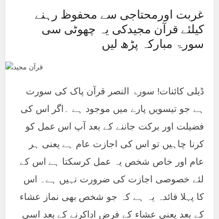
غربت اورمحتاجی سے محفوظ رہنے
کیلئے قرآن مجیدکی یہ چھوٹی سی
سورۃ مبارکہ پڑھ لیں
ڈیلی کائنات! سورۃ النصر قرآن پاک کی سورت
ہے جو تیسویں پارے میں موجود ہے ۔اگر اس کی
فضیلت اور برکت جاننے کے بعد آپ اس عمل کو
کرنا چاہیں تو اس کی اجازت عام ہے یعنی ہر
عام اور خاص شخص یہ عمل کرسکتا ہے اس کے
لئے خصوصی اجازت کی ضرورت نہیں ہے۔ اس
کا پہلا فائدہ یہ ہے کہ جو شخص بھی نماز عشاء
کے بعد یعنی عشاء کے فرض اداکرنے کے بعد اسی