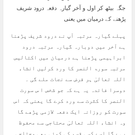
جگہ بیٹھ کر اول و آخر گیارہ دفعہ درود شریف
پڑھنے کے درمیان میں یعنی
پہلے گیارہ مرتبہ آپ نے درود شریف پڑھنا
ہے آخر میں دوبارہ گیارہ مرتبہ درود
ابراہیمی پڑھنا ہے درمیان میں اکتالیس
مرتبہ سورۃ النصر کا ورد کرلیں انشاء
اللہ تعالیٰ ہر قرض سے نجات ملے گی ۔
دوسرا فائدہ یہ ہے کہ جو شخص ا س سورت
النصر کا کثرت سے ورد کرے گا یعنی کہ اس
سورت کو روزانہ ایک دفعہ لازمی پڑھے گا
وہ انشاء اللہ تعالیٰ محتاجی سے محفوظ
رہے گا اسے کسی قسم کی کوئی بھی محتاجی