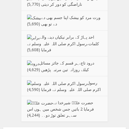
ناراضگی کو دور کر دیتی
(5,770)
ورت مرد کو بیشک اپنا جسم بھی دے
دے تو بھی
(5,690)
احد پہاڑ کے برابر نیکیاں دینے والے
کلمات،رسول اکرم صلی اللہ علیہ وسلم نے
فرمایا
(5,608)
درود تاج،ہر قسم کے جائز مسائل
کیلئے روزانہ تین مرتبہ پڑھیں
(4,629)
رسول
اکرم صلی اللہ علیہ وسلم نے فرمایا
(4,590)
حضرت علیؑ شیرخدا نے
فرمایا 2 باتیں جس شخص میں ہوں اس
سےہر تعلق توڑ دو۔۔
(4,244)