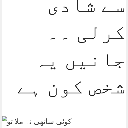
سے شادی
کرلی ۔۔
جانیں یہ
شخص کون ہے