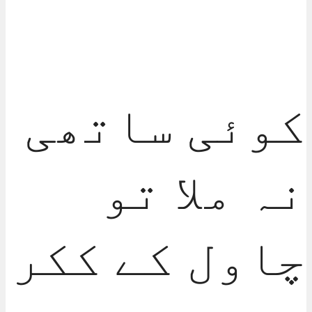
کوئی ساتھی
نہ ملا تو
چاول کے ککر