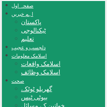
صفحہ اول
اہم خبریں
پاکستان
ٹیکنالوجی
تعلیم
دلچسپ و عجیب
اسلامک معلومات
اسلامک واقعات
اسلامک وظائف
صحت
گھریلو ٹوٹکے
بیوٹی ٹپس
خواتین کے مسائل