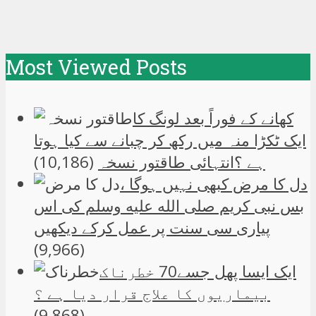
Most Viewed Posts
کھانے کے فوراً بعد لونگ کا
ایک ٹکڑا منہ میں رکھ کر چبانے سے کیا ہوتا
ہے ؟انتہائی طاقتور نسخہ
(10,186)
دل کا مرض کبھی نہیں ہوگا ،
بس نبی کریم صلی الله علیه وسلم کی اس
پیاری سی سنت پر عمل کرکے دیکھیں
(9,966)
ایک ایسا پھل جسے70 خطرناک
بیماریوں کا علاج قرار دیا ہے ؟
(9,868)