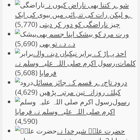
شوہر کتنا بھی ناراض کیوں نہ
ہو لیکن رات کی تنہائی میں بیوی کی ایک
چیز ناراضگی کو دور کر دیتی
(5,770)
ورت مرد کو بیشک اپنا جسم بھی
دے دے تو بھی
(5,690)
احد پہاڑ کے برابر نیکیاں دینے والے
کلمات،رسول اکرم صلی اللہ علیہ وسلم نے
فرمایا
(5,608)
درود تاج،ہر قسم کے جائز مسائل
کیلئے روزانہ تین مرتبہ پڑھیں
(4,629)
رسول
اکرم صلی اللہ علیہ وسلم نے فرمایا
(4,590)
حضرت علیؑ شیرخدا نے