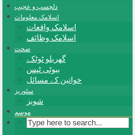
دلچسپ و عجیب
اسلامک معلومات
اسلامک واقعات
اسلامک وظائف
صحت
گھریلو ٹوٹکے
بیوٹی ٹپس
خواتین کے مسائل
سٹوریز
شوبز
موسم