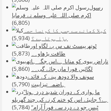
رسول
اکرم صلی اللہ علیہ وسلم نے فرمایا
(6,805)
کیلا کھانے سے جسم کا کونسا حصہ
بڑا ہوتا ہے ؟
(5,934)
ٹوتھ پیسٹ نف س پے لگاو اور
طاقت بڑھاو۔۔
(5,873)
ناراض بیوی کو منانا ہےاس جگہ ہاتھ
لگائیں فورا ماں جائے گی۔۔
(5,860)
سونف والا دودھ پینے کے فائدے
ہاضمہ تیزابیت
(5,790)
”ماہواری کے دوران شدید درد ہوتا
ہے؟ جانیئے اس کو ختم کرنے کی چند گھریلو
ٹپس جو دے درد سے فوراً آرام“
(5,784)