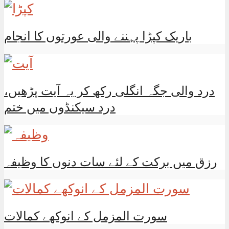
باریک کپڑا پہننے والی عورتوں کا انجام
درد والی جگہ انگلی رکھ کر یہ آیت پڑھیں،
درد سیکنڈوں میں ختم
رزق میں برکت کے لئے سات دنوں کا وظیفہ
سورت المزمل کے انوکھے کمالات