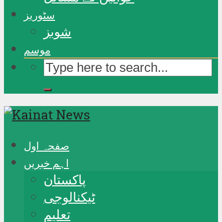
سٹوریز
شوبز
موسم
صفحہ اول
اہم خبریں
پاکستان
ٹیکنالوجی
تعلیم