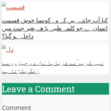
کیا آپ جانتے ہیں کہ وہ کونسا خوش قسمت
انسان ہے جو کلمہ طیبہ پڑھے بغیر جنت میں
داخل ہو گیا؟
نبی کریم ؐنے فریایا :دل دو چیزوں سے
زنگ پکڑتا ہے
Leave a Comment
Comment