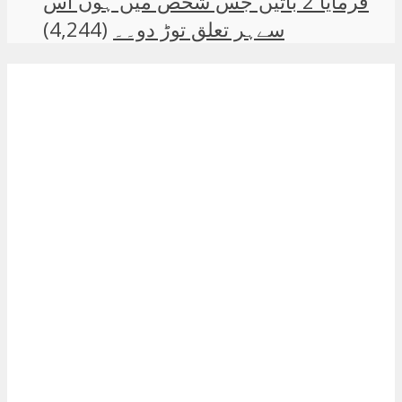
فرمایا 2 باتیں جس شخص میں ہوں اس
سےہر تعلق توڑ دو۔۔
(4,244)