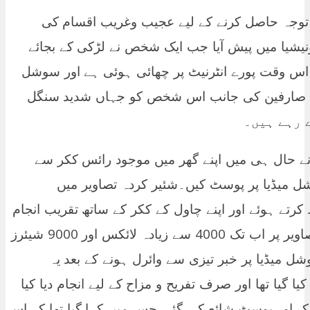
ں کی توجہ حاصل کرنے کے لیے عجیب وغریب اقسام کی
ونیشیا میں پیش آیا جب ایک شخص نے لڑکی کے بجائے
اس وقت پورے انٹرنیٹ پر چھائی ہوئی ہے اور سوشل
ارفین کی جانب اس شخص کو جہاں شدید سنگل (Single) کہا جا رہا ہے تو وہیں
 رہے ہیں۔
 حال ہی میں اپنے گھر میں موجود رائس ککر سے
 میڈیا پر پوسٹ کیں۔شئیر کردہ تصاویر میں
رتے ہوئے اور اپنے چاول کے ککر کے ساتھ تقریب انجام
دیتے ہوئے دیکھا جا سکتا ہے۔شادی کی تصاویر پر اب تک 4000 سے زیادہ لائکس اور 9000 شیئرز
میڈیا پر خبر تیزی سے وائرل ہونے کے بعد یہ
 گیا تھا اور صرف تفریح ​و مزاح ​کے لیے انجام دیا کیا
یک اور پوسٹ شائع کی گئی جس میں کہا گیا تھا کہ اس