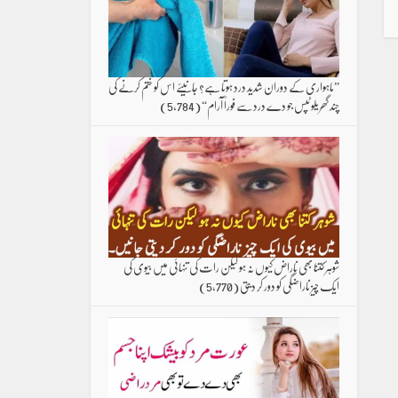
”ماہواری کے دوران شدید درد ہوتا ہے؟ جانیئے اس کو ختم کرنے کی
چند گھریلو ٹپس جو دے درد سے فوراً آرام“
(5,784)
شوہر کتنا بھی ناراض کیوں نہ ہو لیکن رات کی تنہائی میں بیوی کی
ایک چیز ناراضگی کو دور کر دیتی
(5,770)