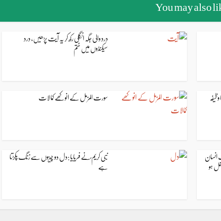
You may also li
درد والی جگہ انگلی رکھ کر یہ آیت پڑھیں، درد
سیکنڈوں میں ختم
ظیفہ
سورت المزمل کے انوکھے کمالات
ت انسان
نبی کریم ؐنے فریایا :دل دو چیزوں سے زنگ پکڑتا
خل ہو
ہے