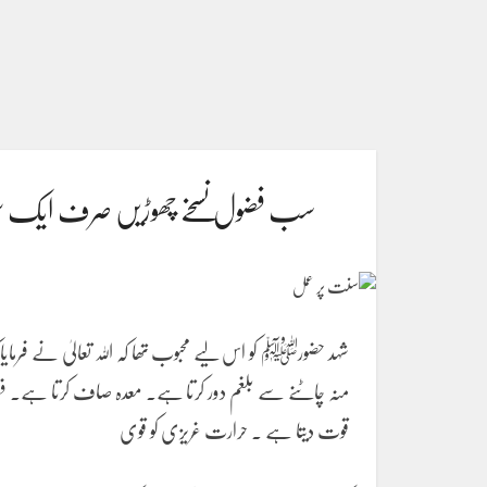
سب فضول نسخے چھوڑیں صرف ایک سنت
شہد حضورﷺ کو اس لیے محبوب تھا کہ اللہ تعالیٰ نے فرمای
منہ چاٹنے سے بلغم دور کرتا ہے. معدہ صاف کرتا ہے. فض
قوت دیتا ہے . حرارت غریزی کو قوی