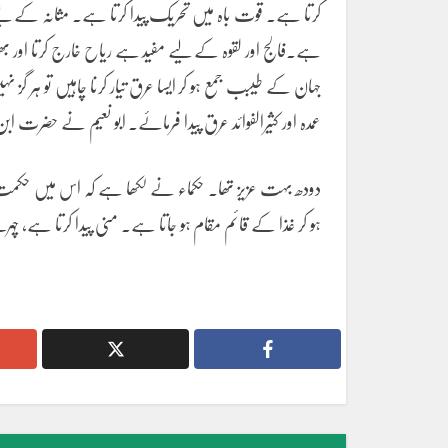
کرتا ہے. قوت باہ میں تحریک پیدا کرتا ہے. مثانہ کے لیے
ہے.فالج اور لقوہ کے لیے مفید ہے ریاح خارج کرتا اور بھو
جہان کے طیبب جمع ہو کر ایسا عرق تیار کرنا چاہیں تو ہر گ
عمدہ اور کثیرالفوائد عرق پیدا فرمائے. ابو نعیم نے حضرت
دودھ بہت عزیز تھا. حکماء نے لکھا ہے کہ اس میں حکمت یہ
ہو کر غذا کے قائم مقام ہو جاتا ہے. منی پیدا کرتا ہے، 