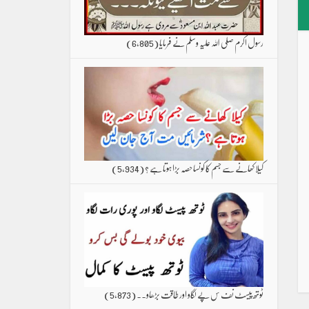
رسول اکرم صلی اللہ علیہ وسلم نے فرمایا
(6,805)
کیلا کھانے سے جسم کا کونسا حصہ بڑا ہوتا ہے ؟
(5,934)
ٹوتھ پیسٹ نف س پے لگاو اور طاقت بڑھاو۔۔
(5,873)