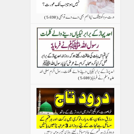
ورت مرد کو بیشک اپنا جسم بھی دے دے تو بھی
(5,690)
احد پہاڑ کے برابر نیکیاں دینے والے کلمات،رسول اکرم صلی اللہ
علیہ وسلم نے فرمایا
(5,608)
درود تاج،ہر قسم کے جائز مسائل کیلئے روزانہ تین مرتبہ پڑھیں