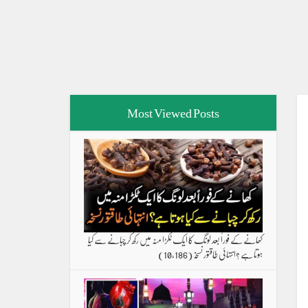
Most Viewed Posts
کھانے کے فوراً بعد لونگ کا ایک ٹکڑا منہ میں رکھ کر چبانے سے کیا
ہوتا ہے ؟انتہائی طاقتور نسخہ
(10,186)