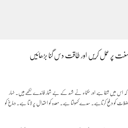
 پر عمل کریں اور طاقت دس گنا بڑھائیں
ا کہ اس میں شفا ہے اور حکماء نے شہد کے بے شمار فائدے لکھے ہیں. نہار
لات کو دفع کرتاہے. سدے کھولتا ہے. معدہ کو اعتدال پر لاتا ہے. دماغ کو