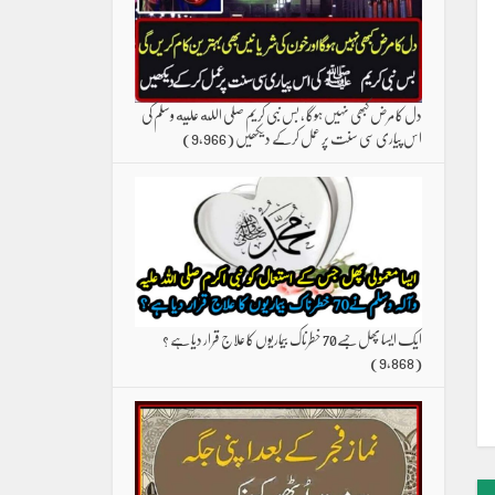
دل کا مرض کبھی نہیں ہوگا ، بس نبی کریم صلی الله علیه وسلم کی
اس پیاری سی سنت پر عمل کرکے دیکھیں
(9,966)
ایک ایسا پھل جسے70 خطرناک بیماریوں کا علاج قرار دیا ہے ؟
(9,868)