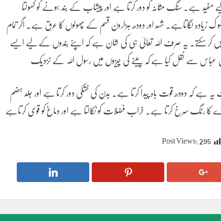
 مفید ہے. سنگ مثانہ کو دور کرتا ہے اور پیشاب کے بند ہونے کو کھولتا
 ک زیادہ لگاتاہے. شہد اور دودھ ہزارون قسم کے پھولوں کا عرق ہے. اگر تمام
ز نہیں کر سکتے. یہ صرف اللہ تعالیٰ ہی کی شان ہے کہ اپنے بندوں کے لیے ایسے
 ابن عباس سے نقل کیا ہے کہ پینے کی چیزوں میں رسول اللہ کے نزدیک
 ہے کہ دودھ قوت باہ پیدا کرتا ہے. بدن کی خشکی دور کرتا ہے اور جلد ہضم
چہرے کا رنگ سرخ کرتا ہے. خراب فضلات کو نکالتا ہے اور دماغ کو قوی کرتاہے
Post Views:
295