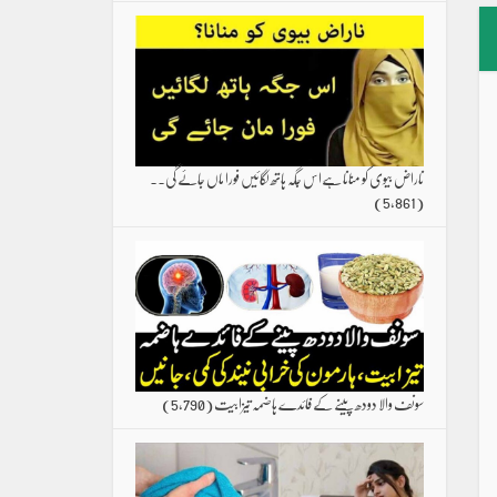
ناراض بیوی کو منانا ہےاس جگہ ہاتھ لگائیں فورا ماں جائے گی۔۔
(5,861)
سونف والا دودھ پینے کے فائدے ہاضمہ تیزابیت
(5,790)