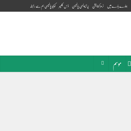
ہمارے بارے میں
ٹرمز کنڈیشن
پرائیویسی پالیسی
ڈس کلیمر
کوکیز پالیسی
ہم سے رابطہ
موسم