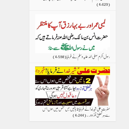
(4,629)
رسول اکرم صلی اللہ علیہ وسلم نے فرمایا
(4,590)
حضرت علیؑ شیرخدا نے فرمایا 2 باتیں جس شخص میں ہوں اس
سےہر تعلق توڑ دو۔۔
(4,244)