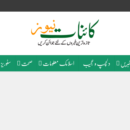
خبریں
دلچسپ و عجیب
اسلامک معلومات
صحت
سٹوریز