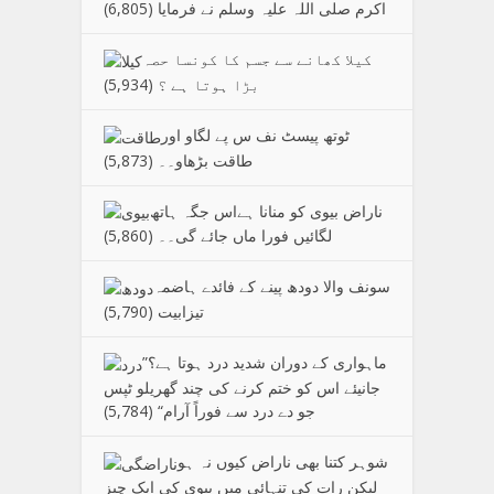
اکرم صلی اللہ علیہ وسلم نے فرمایا
(6,805)
کیلا کھانے سے جسم کا کونسا حصہ
بڑا ہوتا ہے ؟
(5,934)
ٹوتھ پیسٹ نف س پے لگاو اور
طاقت بڑھاو۔۔
(5,873)
ناراض بیوی کو منانا ہےاس جگہ ہاتھ
لگائیں فورا ماں جائے گی۔۔
(5,860)
سونف والا دودھ پینے کے فائدے ہاضمہ
تیزابیت
(5,790)
”ماہواری کے دوران شدید درد ہوتا ہے؟
جانیئے اس کو ختم کرنے کی چند گھریلو ٹپس
جو دے درد سے فوراً آرام“
(5,784)
شوہر کتنا بھی ناراض کیوں نہ ہو
لیکن رات کی تنہائی میں بیوی کی ایک چیز