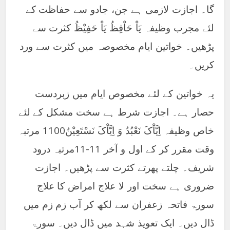
گا۔ اجازت لازمی ہے جن، جادو سے حفاظت کے
لئے مجرب وظیفہ یَاْ حَاْفِظُ یَاْ حَفِیْظُ کثرت سے
پڑھیں۔ خواتین ایام مخصوصہ میں کثرت سے ورد
کریں۔
یہ خواتین کے لئے مخصوص ایام میں زبردست
حصار ہے۔ اجازت شرط ہے سخت مشکل کے لئے
خاص وظیفہ اِیَّاْکَ نَعْبُدُ وَ اِیَّاْکَ نَسْتَعِیْنُ1100 مرتبہ
وقت مقرر کر کے اول و آخر 11-11مرتبہ درود
شریف۔ چلتے پھرتے کثرت سے پڑھیں۔ اجازت
ضروری ہے سخت اور لا علاج امراض کا علاج
سورۃ فاتحہ زعفران سے لکھ کر آب زم زم میں
ڈال دیں۔ ایک تعویذ شہد میں ڈال دیں۔ سورۃ