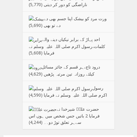
ناراضگی کو دور کر دیتی
(5,770)
ورت مرد کو بیشک اپنا جسم بھی دے
دے تو بھی
(5,690)
احد پہاڑ کے برابر نیکیاں دینے والے
کلمات،رسول اکرم صلی اللہ علیہ وسلم نے
فرمایا
(5,608)
درود تاج،ہر قسم کے جائز مسائل
کیلئے روزانہ تین مرتبہ پڑھیں
(4,629)
رسول
اکرم صلی اللہ علیہ وسلم نے فرمایا
(4,590)
حضرت علیؑ شیرخدا نے
فرمایا 2 باتیں جس شخص میں ہوں اس
سےہر تعلق توڑ دو۔۔
(4,244)