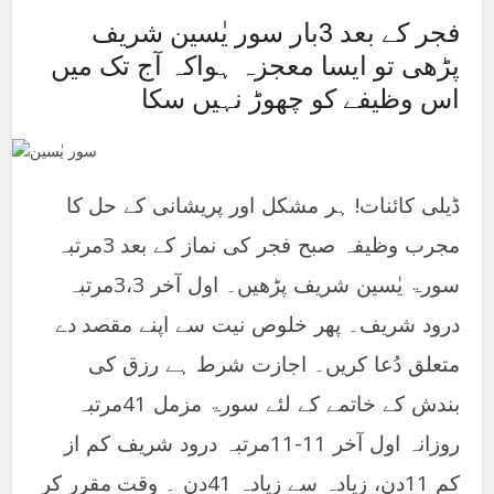
فجر کے بعد 3بار سور یٰسین شریف
پڑھی تو ایسا معجزہ ہواکہ آج تک میں
اس وظیفے کو چھوڑ نہیں سکا
ڈیلی کائنات! ہر مشکل اور پریشانی کے حل کا
مجرب وظیفہ صبح فجر کی نماز کے بعد 3مرتبہ
سورۃ یٰسین شریف پڑھیں۔ اول آخر 3،3مرتبہ
درود شریف۔ پھر خلوص نیت سے اپنے مقصد دے
متعلق دُعا کریں۔ اجازت شرط ہے رزق کی
بندش کے خاتمے کے لئے سورۃ مزمل 41مرتبہ
روزانہ اول آخر 11-11مرتبہ درود شریف کم از
کم 11دن، زیادہ سے زیادہ 41دن ۔ وقت مقرر کر