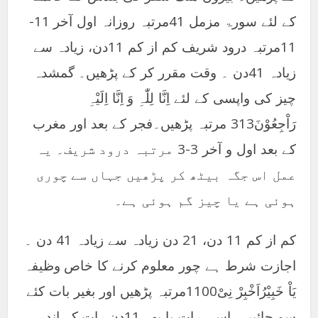
کے لئے سورۃ مزمل 41مرتبہ روزانہ اول آخر 11-
11مرتبہ درود شریف کم از کم 11دن، زیادہ سے
زیادہ 41دن ۔ وقت مقرر کر کے پڑھیں۔ گمشدہ
چیز کی واپسی کے لئے اِنَّا لِلّٰہِ وَ اِنَّا اِلَیْہِ
رَاْجِعُوْنَ313 مرتبہ پڑھیں۔فجر کے بعد اور مغرب
کے بعد اول و آخر 3-3 مرتبہ درود شریف۔ یہ
عمل اس جگہ بیٹھ کر پڑھیں جہاں سے چوری
ہوئی ہے یا چیز گم ہوئی ہے۔
کم از کم 11 دن، 21 دن زیادہ سے زیادہ 41 دن ۔
اجازت شرط ہے چور معلوم کرنے کا خاص وظیفہ
یَاْ خَبِیْرُاَخْبِرْ نِیْ1100مرتبہ پڑھیں اور بغیر بات کئے
سو جائیں۔ اسی رات یا پھر 11دن رات کے اندر