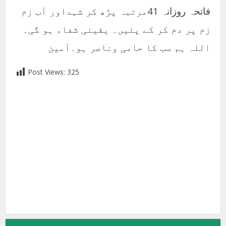
فاتحہ روزانہ 41مرتبہ پڑھ کر شہداور آب زم
زم پر دم کر کے پئیں۔ یقینی شفاء ہو گی۔
اللہ ہم سب کا حامی وناصر ہو۔آمین
Post Views:
325
Facebook
X
Google+
Pinterest
LinkedIn