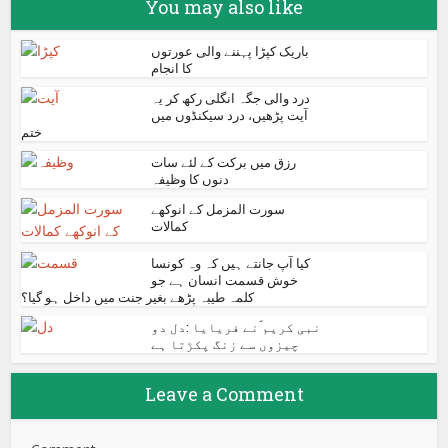
You may also like
باریک کپڑا پہننے والی عورتوں
کا انجام
درد والی جگہ انگلی رکھ کر یہ
آیت پڑھیں، درد سیکنڈوں میں
ختم
رزق میں برکت کے لئے سات
دنوں کا وظیفہ
سورت المزمل کے انوکھے
کمالات
کیا آپ جانتے ہیں کہ وہ کونسا
خوش قسمت انسان ہے جو
کلمہ طیبہ پڑھے بغیر جنت میں داخل ہو گیا؟
نبی کریم ؐنے فریایا :دل دو
چیزوں سے زنگ پکڑتا ہے
Leave a Comment