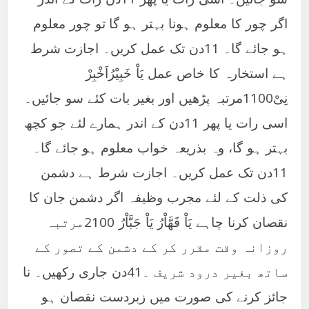
اگر چور کا معلوم ہونا بہتر ہو گا تو چور معلوم
ہو جائے گا۔ 11دن تک عمل کریں۔ اجازت شرط
ہے استخارہ کا خاص عمل یَاْ خَبِیْرُاَخْبِرْ
نِیْ1100مرتبہ پڑھیں اور بغیر بات کئے سو جائیں۔
اسی رات یا پھر 11دن کے اندر ہمارے لئے جو کچھ
بہتر ہو گا، وہ بذریعہ خواب معلوم ہو جائے گا۔
11دن تک عمل کریں۔ اجازت شرط ہے دشمن
کی ذلت کے لئے مجرب وظیفہ اگر دشمن جان کا
نقصان کرنا چاہے یَاْ قَھَّاْرُ یَاْ جَبَّاْرُ 2100مرتبہ
روزانہ وقت مقرر کر کے دشمن کے تصور کے
ساتھ بغیر درود شریف ۔41دن جاری رکھیں۔ نا
جائز کرنے کی صورت میں زبردست نقصان ہو