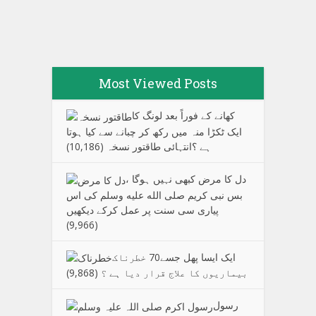
Most Viewed Posts
کھانے کے فوراً بعد لونگ کا
ایک ٹکڑا منہ میں رکھ کر چبانے سے کیا ہوتا
ہے ؟انتہائی طاقتور نسخہ
(10,186)
دل کا مرض کبھی نہیں ہوگا ،
بس نبی کریم صلی الله علیه وسلم کی اس
پیاری سی سنت پر عمل کرکے دیکھیں
(9,966)
ایک ایسا پھل جسے70 خطرناک
بیماریوں کا علاج قرار دیا ہے ؟
(9,868)
رسول