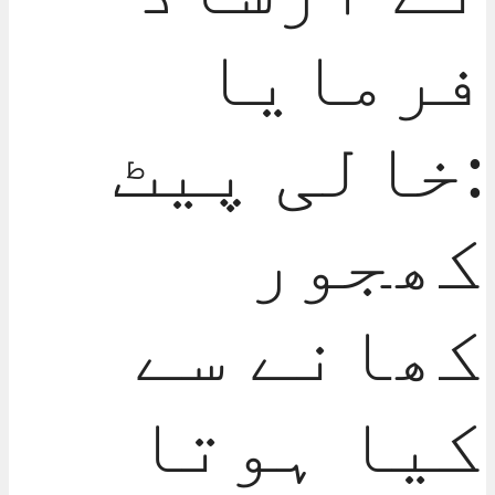
فرمایا
:خالی پیٹ
کھجور
کھانے سے
کیا ہوتا