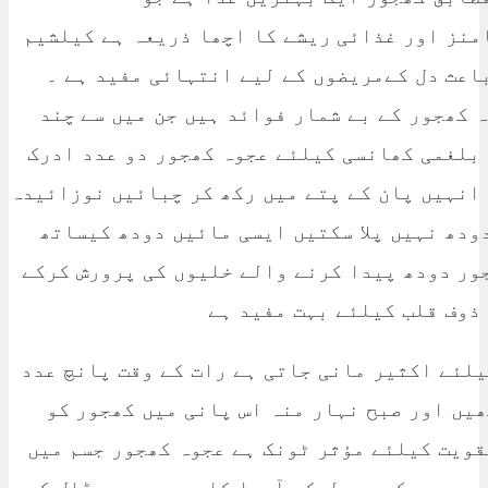
نز اور غذائی ریشے کا اچھا ذریعہ ہے کیلشیم
اعث دل کےمریضوں کے لیے انتہائی مفید ہے ۔
 کھجور کے بے شمار فوائد ہیں جن میں سے چند
 بلغمی کھانسی کیلئے عجوہ کھجور دو عدد ادرک
انہیں پان کے پتے میں رکھ کر چبائیں نوزائیدہ
ودھ نہیں پلا سکتیں ایسی مائیں دودھ کیساتھ
ور دودھ پیدا کرنے والے خلیوں کی پرورش کرکے
ذوف قلب کیلئے بہت مفید ہے
لئے اکثیر مانی جاتی ہے رات کے وقت پانچ عدد
یں اور صبح نہار منہ اس پانی میں کھجور کو
قویت کیلئے مؤثر ٹونک ہے عجوہ کھجور جسم میں
دد عجوہ کھجور لیکر آدھا کلو دودھ میں ڈال کر