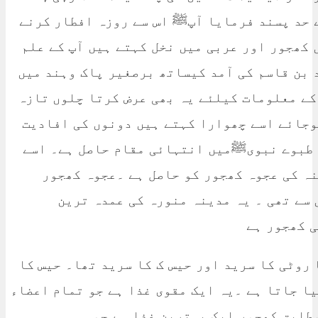
 حد پسند فرمایا آپﷺ اس سے روزہ افطار کرنے
ں کھجور اور عربی میں نخل کہتے ہیں آپ کے علم
 بن قاسم کی آمد کیساتھ برصغیر پاک وہند میں
کے معلومات کیلئے یہ بھی عرض کرتا چلوں تازہ
وجائے اسے چھوارا کہتے ہیں دونوں کی افادیت
 طبوے نبویﷺمیں انتہائی مقام حاصل ہے۔ اسے
ہ کی عجوہ کھجور کو حاصل ہے ۔عجوہ کھجور
سے تھی ۔ یہ مدینہ منورہ کی عمدہ ترین
ی کھجور ہے
روٹی کا سرید اور حیس ک کا سرید تھا۔ حیس کا
ا جاتا ہے ۔یہ ایک مقوی غذا ہے جو تمام اعضاء
طابق کھجور ایک بہترین غذا ہے جو