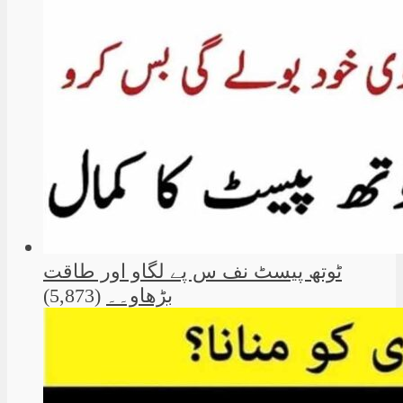
ٹوتھ پیسٹ نف س پے لگاو اور طاقت
بڑھاو۔۔
(5,873)