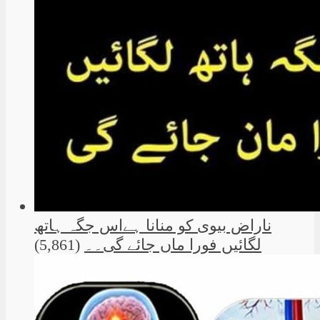
ناراض بیوی کو منانا ہےاس جگہ ہاتھ
لگائیں فورا ماں جائے گی۔۔
(5,861)