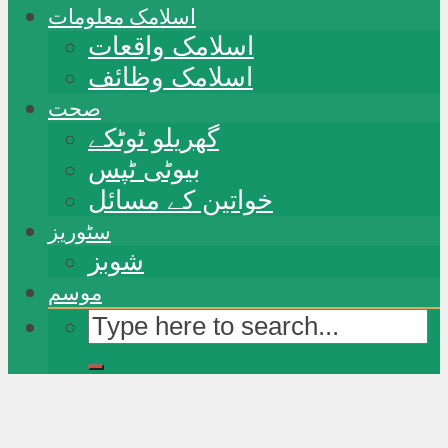
اسلامک معلومات
اسلامک واقعات
اسلامک وظائف
صحت
گھریلو ٹوٹکے
بیوٹی ٹپس
خواتین کے مسائل
سٹوریز
شوبز
موسم