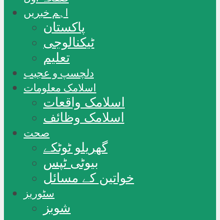
اہم خبریں
پاکستان
ٹیکنالوجی
تعلیم
دلچسپ و عجیب
اسلامک معلومات
اسلامک واقعات
اسلامک وظائف
صحت
گھریلو ٹوٹکے
بیوٹی ٹپس
خواتین کے مسائل
سٹوریز
شوبز