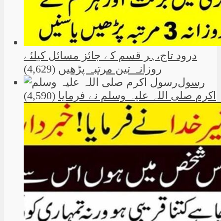
درود تاج،ہر قسم کے جائز مسائل کیلئے
روزانہ تین مرتبہ پڑھیں
(4,629)
رسول
اکرم صلی اللہ علیہ وسلم نے فرمایا
(4,590)