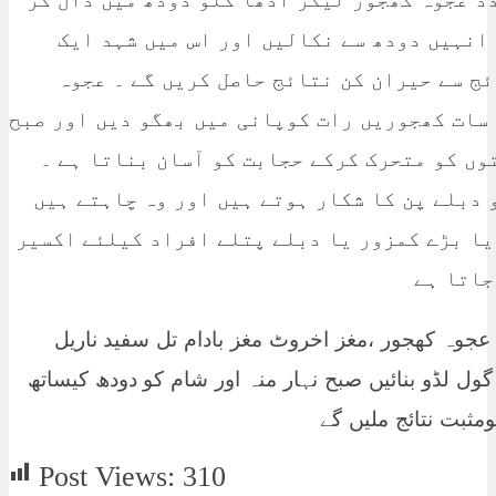
انہیں دودھ سے نکالیں اور اس میں شہد ایک
ئج سے حیران کن نتائج حاصل کریں گے ۔ عجوہ
سات کھجوریں رات کوپانی میں بھگو دیں اور صبح
وں کو متحرک کرکے حجابت کو آسان بناتا ہے ۔
 دبلے پن کا شکار ہوتے ہیں اور وہ چاہتے ہیں
یا بڑے کمزور یا دبلے پتلے افراد کیلئے اکسیر
جاتا ہے
عجوہ کھجور ،مغز اخروٹ مغز بادام تل سفید ناریل
ل لڈو بنائیں صبح نہار منہ اور شام کو دودھ کیساتھ
ثبت نتائج ملیں گے
Post Views:
310