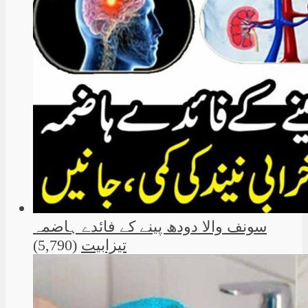
سونف والا دودھ پینے کے فائدے ہاضمہ
تیزابیت
(5,790)