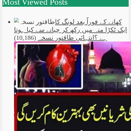
Most Viewed Posts
کھانے کے فوراً بعد لونگ کا
ایک ٹکڑا منہ میں رکھ کر چبانے سے کیا ہوتا
ہے ؟انتہائی طاقتور نسخہ
(10,186)