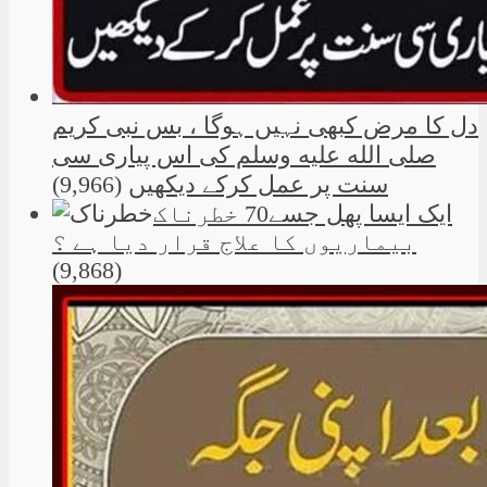
دل کا مرض کبھی نہیں ہوگا ، بس نبی کریم
صلی الله علیه وسلم کی اس پیاری سی
سنت پر عمل کرکے دیکھیں
(9,966)
ایک ایسا پھل جسے70 خطرناک
بیماریوں کا علاج قرار دیا ہے ؟
(9,868)