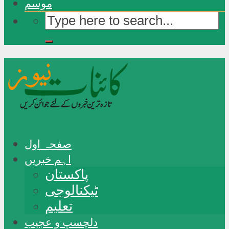
موسم
صفحہ اول
اہم خبریں
پاکستان
ٹیکنالوجی
تعلیم
دلچسپ و عجیب