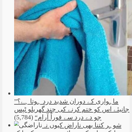
”ماہواری کے دوران شدید درد ہوتا ہے؟
جانیئے اس کو ختم کرنے کی چند گھریلو ٹپس
جو دے درد سے فوراً آرام“
(5,784)
شوہر کتنا بھی ناراض کیوں نہ