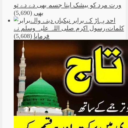
ورت مرد کو بیشک اپنا جسم بھی دے دے تو
بھی
(5,690)
احد پہاڑ کے برابر نیکیاں دینے والے
کلمات،رسول اکرم صلی اللہ علیہ وسلم نے
فرمایا
(5,608)