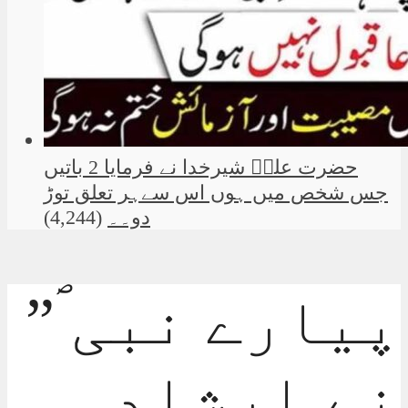
حضرت علیؑ شیرخدا نے فرمایا 2 باتیں
جس شخص میں ہوں اس سےہر تعلق توڑ
دو۔۔
(4,244)
”پیارے نبی ؐ
نے ارشاد