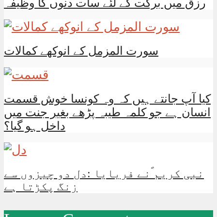
رزق میں برکت کے لئے سات دنوں کا وظیفہ
سورت المزمل کے انوکھے کمالات
کیا آپ جانتے ہیں کہ وہ کونسا خوش قسمت
انسان ہے جو کلمہ طیبہ پڑھے بغیر جنت میں
داخل ہو گیا؟
نبی کریم ؐنے فریایا :دل دو چیزوں سے
زنگ پکڑتا ہے