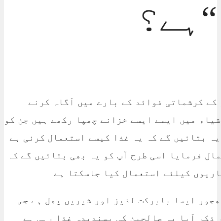
ہے؟“
 کے کرشماتی فوائد کے بارے میں آگاہ کرنے
شیاء میں ایسے ایسے خزانے چھپا رکھے ہیں جن کو
یہ بتائیں گے کہ یہ غذا کیسے استعمال کرنی ہے
ال فرمایا اسی طرح آپ کو یہ بھی بتائیں گے کہ
اریوں کیلئے استعمال کیا جاسکتا ہے
ھجور ایسا بابرکت لذیز اور شیریں پھل ہے جس
 ذکر آیا یہ صالحین کی پسندیدہ غذا رہی ہے