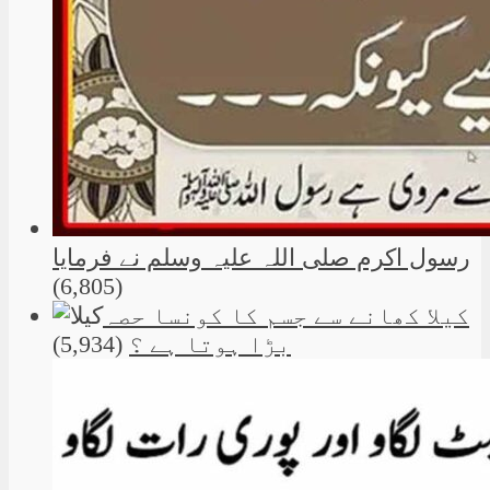
رسول اکرم صلی اللہ علیہ وسلم نے فرمایا
(6,805)
کیلا کھانے سے جسم کا کونسا حصہ
بڑا ہوتا ہے ؟
(5,934)