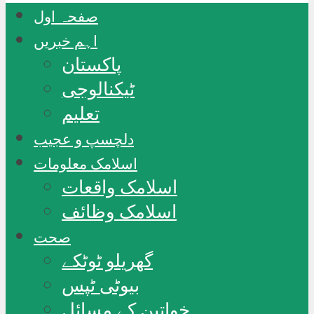
صفحہ اول
اہم خبریں
پاکستان
ٹیکنالوجی
تعلیم
دلچسپ و عجیب
اسلامک معلومات
اسلامک واقعات
اسلامک وظائف
صحت
گھریلو ٹوٹکے
بیوٹی ٹپس
خواتین کے مسائل