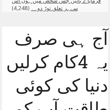
فرمایا 2 باتیں جس شخص میں ہوں اس
سےہر تعلق توڑ دو۔۔
(4,248)
آج ہی صرف
یہ 4کام کرلیں
دنیا کی کوئی
طاقت آپ کو