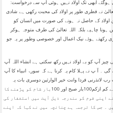
:پاکستان ٹپس ! میری شادی کو تئیس سال ہوگئے ابھی تک اولاد نہیں ہوئی آپ سے درخواست
تعالیٰ نے فطری طور پر اولاد کی محبت رکھی ہے شادی
 اولاد کے حاصل نہ ہونے کی صورت میں انسان کو
 ہونا چاہیے بلکہ اللہ تعالیٰ کی طرف متوجہ ہوکر
اری رکھتے ہوئے نیک اعمال اور خصوصی وطور پر یہ جو
ئی چیز آپ کو بے اولاد نہیں رکھ سکتی ہے انشاء اللہ آپ
گی ۔ آ پ نے پہلا کام یہ کرنا ہے کہ سورۃ انبیاء کا آپ
 ہر نماز کے بعد 7مرتبہ آیت رب لاتذرنی فردا وانت خیر الوارثین دوسری بات یہ
کرنی ہے کہ باکثرت استغفار پڑھتے رہنا ہے کم ازکم100بار صبح اور 100بار شام کو پڑھنے کا
نے اپنی قوم کو مندرجہ ذیل آیت میں استغفار کی
ں ۔ جس کا ترجمہ ہے چنانچہ میں نے کہا کہ اپنے