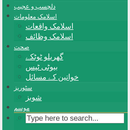
دلچسپ و عجیب
اسلامک معلومات
اسلامک واقعات
اسلامک وظائف
صحت
گھریلو ٹوٹکے
بیوٹی ٹپس
خواتین کے مسائل
سٹوریز
شوبز
موسم