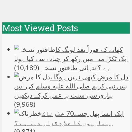
Most Viewed Posts
کھانے کے فوراً بعد لونگ کا
ایک ٹکڑا منہ میں رکھ کر چبانے سے کیا ہوتا
ہے ؟انتہائی طاقتور نسخہ
(10,189)
دل کا مرض کبھی نہیں ہوگا ،
بس نبی کریم صلی الله علیه وسلم کی اس
پیاری سی سنت پر عمل کرکے دیکھیں
(9,968)
ایک ایسا پھل جسے70 خطرناک
بیماریوں کا علاج قرار دیا ہے ؟
(9,871)