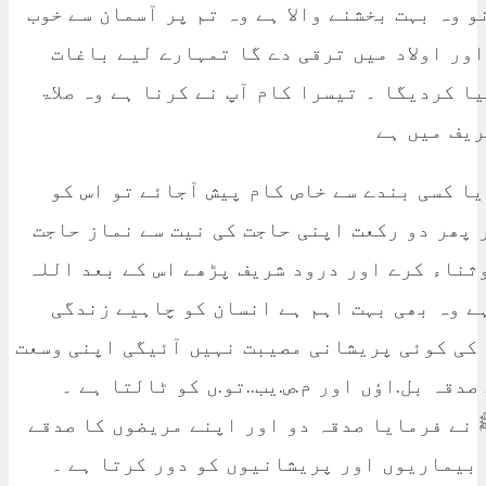
 وہ بہت بخشنے والا ہے وہ تم پر آسمان سے خوب
ور اولاد میں ترقی دے گا تمہارے لیے باغات
ا کردیگا ۔ تیسرا کام آپ نے کرنا ہے وہ صلاۃ
ریف میں ہے
یا کسی بندے سے خاص کام پیش آجائے تو اس کو
 پھر دو رکعت اپنی حاجت کی نیت سے نماز حاجت
وثناء کرے اور درود شریف پڑھے اس کے بعد اللہ
ہے وہ بھی بہت اہم ہے انسان کو چاہیے زندگی
 کی کوئی پریشانی مصیبت نہیں آئیگی اپنی وسعت
دقہ بل.اؤں اور م.ص.یب..تو.ں کو ٹالتا ہے ۔
 نے فرمایا صدقہ دو اور اپنے مریضوں کا صدقے
ہ بیماریوں اور پریشانیوں کو دور کرتا ہے ۔