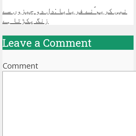
نبی کریم ؐنے فریایا :دل دو چیزوں سے
زنگ پکڑتا ہے
Leave a Comment
Comment