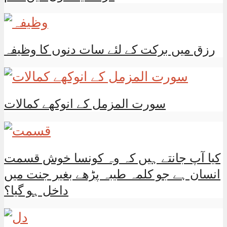
رزق میں برکت کے لئے سات دنوں کا وظیفہ
سورت المزمل کے انوکھے کمالات
کیا آپ جانتے ہیں کہ وہ کونسا خوش قسمت
انسان ہے جو کلمہ طیبہ پڑھے بغیر جنت میں
داخل ہو گیا؟