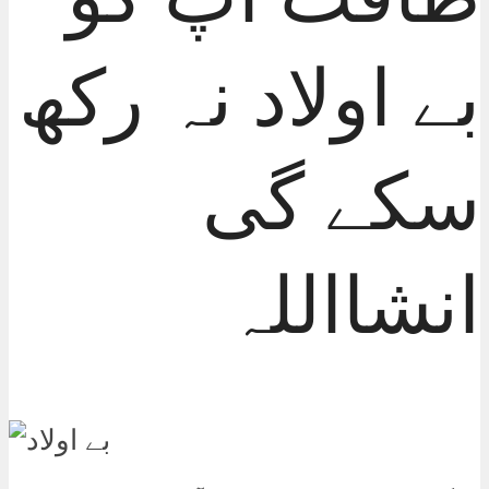
بے اولاد نہ رکھ
سکے گی
انشااللہ