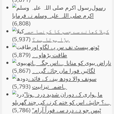
رسول
اکرم صلی اللہ علیہ وسلم نے فرمایا
(6,808)
کیلا کھانے سے جسم کا کونسا حصہ
بڑا ہوتا ہے ؟
(5,937)
ٹوتھ پیسٹ نف س پے لگاو اور
طاقت بڑھاو۔۔
(5,879)
ناراض بیوی کو منانا ہےاس جگہ ہاتھ
لگائیں فورا ماں جائے گی۔۔
(5,867)
سونف والا دودھ پینے کے فائدے
ہاضمہ تیزابیت
(5,793)
”ماہواری کے دوران شدید درد ہوتا
ہے؟ جانیئے اس کو ختم کرنے کی چند گھریلو
ٹپس جو دے درد سے فوراً آرام“
(5,786)