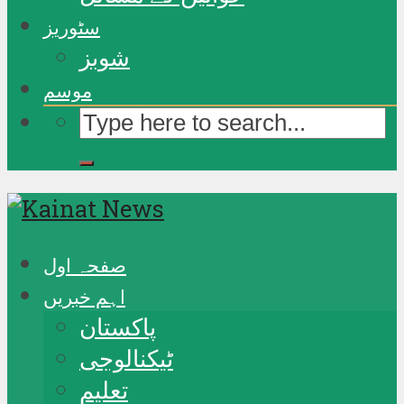
سٹوریز
شوبز
موسم
صفحہ اول
اہم خبریں
پاکستان
ٹیکنالوجی
تعلیم