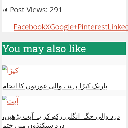
Post Views:
291
Facebook
X
Google+
Pinterest
Linke
You may also like
باریک کپڑا پہننے والی عورتوں کا انجام
درد والی جگہ انگلی رکھ کر یہ آیت پڑھیں،
درد سیکنڈوں میں ختم