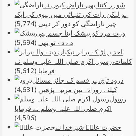
شوہر کتنا بھی ناراض کیوں نہ
ہو لیکن رات کی تنہائی میں بیوی کی ایک
چیز ناراضگی کو دور کر دیتی
(5,774)
ورت مرد کو بیشک اپنا جسم بھی
دے دے تو بھی
(5,694)
احد پہاڑ کے برابر نیکیاں دینے والے
کلمات،رسول اکرم صلی اللہ علیہ وسلم نے
فرمایا
(5,612)
درود تاج،ہر قسم کے جائز مسائل
کیلئے روزانہ تین مرتبہ پڑھیں
(4,631)
رسول
اکرم صلی اللہ علیہ وسلم نے فرمایا
(4,596)
حضرت علیؑ شیرخدا نے