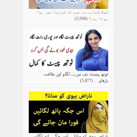
کیلا کھانے سے جسم کا کونسا حصہ بڑا
ہوتا ہے ؟
(5,936)
ٹوتھ پیسٹ نف س پے لگاو اور طاقت
بڑھاو۔۔
(5,877)
ناراض بیوی کو منانا ہےاس جگہ ہاتھ لگائیں