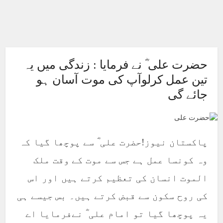
حضرت علی ؓ نے فرمایا : زندگی میں یہ
تین عمل کرلوآپ کی موت آسان ہو
جائے گی
پاکستان نیوز!حضرت علی ؓ سے پوچھا گیا کہ
وہ کونسا عمل ہے جس سے موت کے وقت ملک
الموت انسان کی تعظیم کرتے ہیں اور اس
کی روح سکون سے قبض کرتے ہیں۔ بس جیسے ہی
یہ پوچھا گیا تو امام علی ؓ نےفرمایا اے