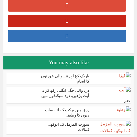
You may also like
باریک کپڑا پہننے والی عورتوں
کا انجام
درد والی جگہ انگلی رکھ کر یہ
آیت پڑھیں، درد سیکنڈوں میں
ختم
رزق میں برکت کے لئے سات
دنوں کا وظیفہ
سورت المزمل کے انوکھے
کمالات