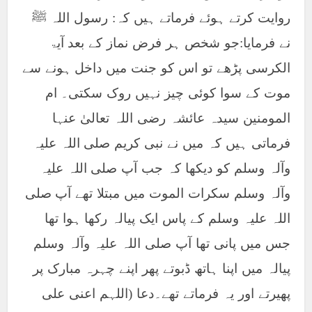
روایت کرتے ہوئے فرماتے ہیں کہ: رسول اللہ ﷺ
نے فرمایا:جو شخص ہر فرض نماز کے بعد آیۃ
الکرسی پڑھے تو اس کو جنت میں داخل ہونے سے
موت کے سوا کوئی چیز نہیں روک سکتی۔ ام
المومنین سیدہ عائشہ رضی اللہ تعالیٰ عنہا
فرماتی ہیں کہ میں نے نبی کریم صلی اللہ علیہ
وآلہ وسلم کو دیکھا کہ جب آپ صلی اللہ علیہ
وآلہ وسلم سکرات الموت میں مبتلا تھے آپ صلی
اللہ علیہ وسلم کے پاس ایک پیالہ رکھا ہوا تھا
جس میں پانی تھا آپ صلی اللہ علیہ وآلہ وسلم
پیالہ میں اپنا ہاتھ ڈبوتے پھر اپنے چہرہ مبارک پر
پھیرتے اور یہ فرماتے تھے۔دعا (اللہم اعنی علی