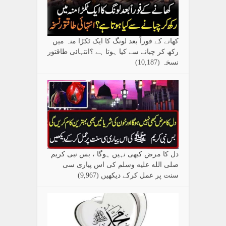
کھانے کے فوراً بعد لونگ کا ایک ٹکڑا منہ میں
رکھ کر چبانے سے کیا ہوتا ہے ؟انتہائی طاقتور
نسخہ
(10,187)
دل کا مرض کبھی نہیں ہوگا ، بس نبی کریم
صلی الله علیه وسلم کی اس پیاری سی
سنت پر عمل کرکے دیکھیں
(9,967)