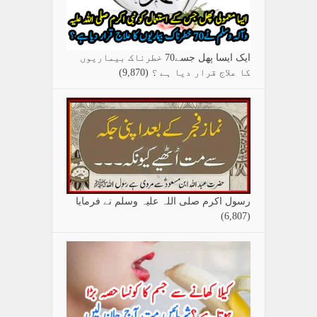
ایک ایسا پھل جسے70 خطرناک بیماریوں
کا علاج قرار دیا ہے ؟
(9,870)
رسول اکرم صلی اللہ علیہ وسلم نے فرمایا
(6,807)