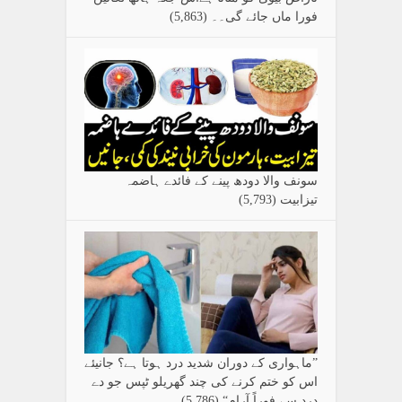
فورا ماں جائے گی۔۔
(5,863)
سونف والا دودھ پینے کے فائدے ہاضمہ
تیزابیت
(5,793)
”ماہواری کے دوران شدید درد ہوتا ہے؟ جانیئے
اس کو ختم کرنے کی چند گھریلو ٹپس جو دے
درد سے فوراً آرام“
(5,786)