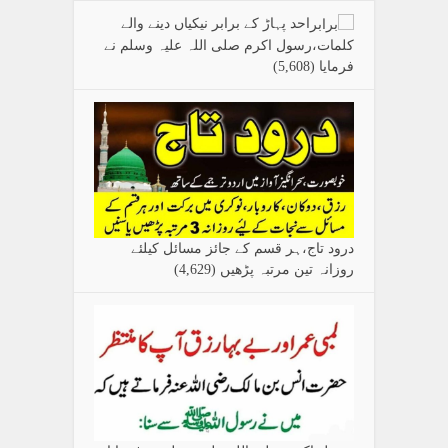
احد پہاڑ کے برابر نیکیاں دینے والے
کلمات،رسول اکرم صلی اللہ علیہ وسلم نے
فرمایا
(5,608)
درود تاج،ہر قسم کے جائز مسائل کیلئے
روزانہ تین مرتبہ پڑھیں
(4,629)