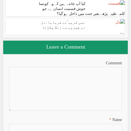
کیا آپ جانتے ہیں کہ وہ کونسا
خوش قسمت انسان ہے جو
کلمہ طیبہ پڑھے بغیر جنت میں داخل ہو گیا؟
نبی کریم ؐنے فریایا :دل
دو چیزوں سے زنگ پکڑتا
ہے
Leave a Comment
Comment
*
Name