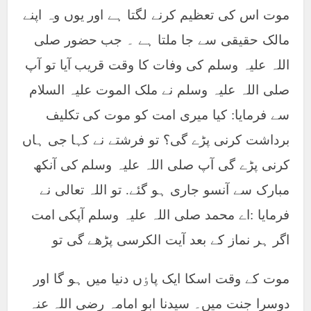
موت اس کی تعظیم کرنے لگتا ہے اور یوں وہ اپنے
مالک حقیقی سے جا ملتا ہے ۔ جب حضور صلی
اللہ علیہ وسلم کی وفات کا وقت قریب آیا تو آپ
صلی اللہ علیہ وسلم نے ملک الموت علیہ السلام
سے فرمایا: کیا میری امت کو موت کی تکلیف
برداشت کرنی پڑے گی؟ تو فرشتے نے کہا جی ہاں
کرنی پڑے گی آپ صلی اللہ علیہ وسلم کی آنکھ
مبارک سے آنسو جاری ہو گئے. تو اللہ تعالی نے
فرمایا :اے محمد صلی اللہ علیہ وسلم آپکی امت
اگر ہر نماز کے بعد آیت الکرسی پڑھے گی تو
موت کے وقت اسکا ایک پاٶں دنیا میں ہو گا اور
دوسرا جنت میں۔ سیدنا ابو امامہ رضی اللہ عنہ