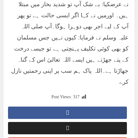
نے عرضکیا: بے شک آپ تو شدید بخار میں مبتلا
ہیں۔ اورمیں نے کہا اگر ایسی حالت ہے تو پھر
آپ کے لیے اجر بھی دوہرا ہوگا۔آپ صلی اللہ
علیہ وسلم نے فرمایا: کیوں نہیں جس مسلمان
کو بھی کوئی تکلیف پہنچتی ہے تو جیسے درخت
کے پتے جھڑتے ہیں ایسے اللہ تعالیٰ اس کے گناہ
جھاڑتا ہے۔اللہ پاک ہم سب پر اپنی رحمتیں نازل
کرے
Post Views:
317