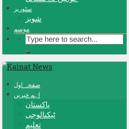
سٹوریز
شوبز
موسم
صفحہ اول
اہم خبریں
پاکستان
ٹیکنالوجی
تعلیم