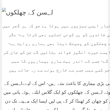
شمار ایسی سبزیوں میں ہوتا ہے جو کہ ہر گھر میں
ی فائدوں کو ہر کوئی تسلیم بھی کرتا ہے- مگر
 چھلکوں کو پھینک دینا بھی ہماری روایت ہے-
ایسے حیرت انگیز فوائد بتائيں گے جن کو جان کر
گے- جسم کے اندر بہت ساری بیماریوں کا سبب
و کسی سبب جسم سے خارج ہونے سے رہ جاتے ہیں
 بڑی بیماری کا باعث بنتے ہیں- اس کے لیۓےلہسن کے
ے لہسن کے چھلکوں کو ایک گلاس ابلتے ہوئے پانی میں
 چھان کر ٹھنڈا کر کے پی لیں ایسا ایک مہینے تک دن
کو نہ صرف تازگی ملتی ہے بلکہ جسم سے فاضل مادوں