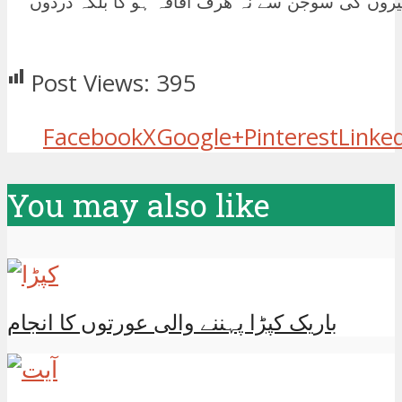
یروں کی سوجن سے نہ ھرف افاقہ ہو گا بلکہ دردوں
Post Views:
395
Facebook
X
Google+
Pinterest
Linke
You may also like
باریک کپڑا پہننے والی عورتوں کا انجام