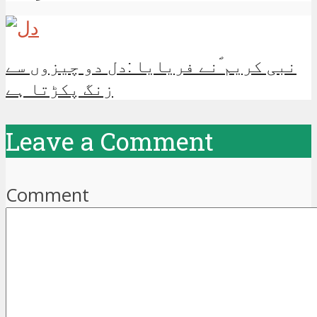
نبی کریم ؐنے فریایا :دل دو چیزوں سے
زنگ پکڑتا ہے
Leave a Comment
Comment