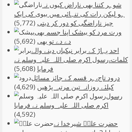
شوہر کتنا بھی ناراض کیوں نہ
ہو لیکن رات کی تنہائی میں بیوی کی ایک
چیز ناراضگی کو دور کر دیتی
(5,772)
ورت مرد کو بیشک اپنا جسم بھی
دے دے تو بھی
(5,692)
احد پہاڑ کے برابر نیکیاں دینے والے
کلمات،رسول اکرم صلی اللہ علیہ وسلم نے
فرمایا
(5,608)
درود تاج،ہر قسم کے جائز مسائل
کیلئے روزانہ تین مرتبہ پڑھیں
(4,629)
رسول
اکرم صلی اللہ علیہ وسلم نے فرمایا
(4,592)
حضرت علیؑ شیرخدا نے