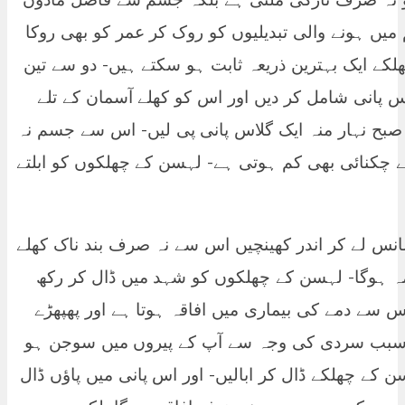
میں ہونے والی تبدیلیوں کو روک کر عمر کو بھی روکا
کے ایک بہترین ذریعہ ثابت ہو سکتے ہیں- دو سے تین
س پانی شامل کر دیں اور اس کو کھلے آسمان کے تلے
 صبح نہار منہ ایک گلاس پانی پی لیں- اس سے جسم نہ
 چکنائی بھی کم ہوتی ہے- لہسن کے چھلکوں کو ابلتے
انس لے کر اندر کھینچیں اس سے نہ صرف بند ناک کھلے
مہ ہوگا- لہسن کے چھلکوں کو شہد میں ڈال کر رکھ
 سے دمے کی بیماری میں افاقہ ہوتا ہے اور پھپھڑے
 سبب سردی کی وجہ سے آپ کے پیروں میں سوجن ہو
کے چھلکے ڈال کر ابالیں- اور اس پانی میں پاؤں ڈال