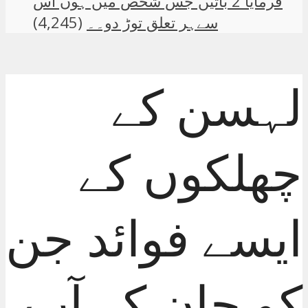
فرمایا 2 باتیں جس شخص میں ہوں اس
سےہر تعلق توڑ دو۔۔
(4,245)
لہسن کے
چھلکوں کے
ایسے فوائد جن
کو جان کر آپ