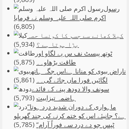
رسول
اکرم صلی اللہ علیہ وسلم نے فرمایا
(6,805)
کیلا کھانے سے جسم کا کونسا حصہ
بڑا ہوتا ہے ؟
(5,934)
ٹوتھ پیسٹ نف س پے لگاو اور
طاقت بڑھاو۔۔
(5,875)
ناراض بیوی کو منانا ہےاس جگہ ہاتھ
لگائیں فورا ماں جائے گی۔۔
(5,861)
سونف والا دودھ پینے کے فائدے
ہاضمہ تیزابیت
(5,793)
”ماہواری کے دوران شدید درد ہوتا
ہے؟ جانیئے اس کو ختم کرنے کی چند گھریلو
ٹپس جو دے درد سے فوراً آرام“
(5,785)