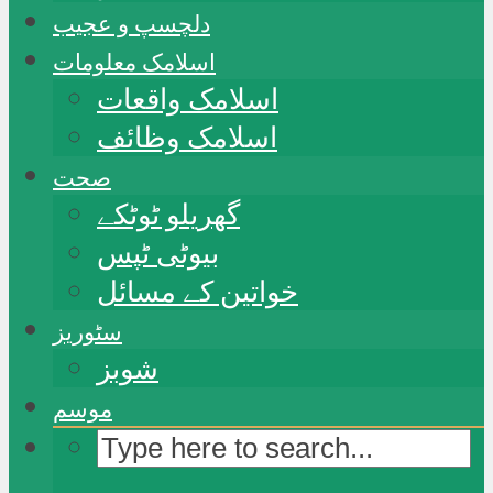
دلچسپ و عجیب
اسلامک معلومات
اسلامک واقعات
اسلامک وظائف
صحت
گھریلو ٹوٹکے
بیوٹی ٹپس
خواتین کے مسائل
سٹوریز
شوبز
موسم