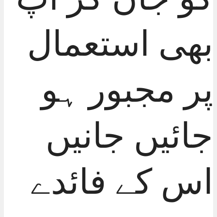
بھی استعمال
پر مجبور ہو
جائيں جانیں
اس کے فائدے