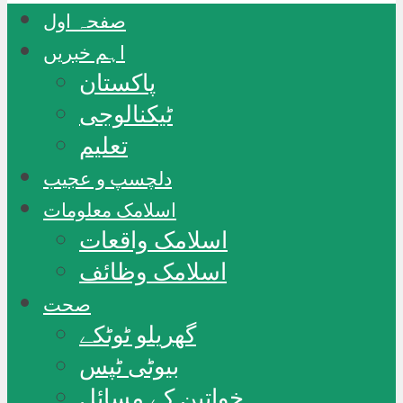
صفحہ اول
اہم خبریں
پاکستان
ٹیکنالوجی
تعلیم
دلچسپ و عجیب
اسلامک معلومات
اسلامک واقعات
اسلامک وظائف
صحت
گھریلو ٹوٹکے
بیوٹی ٹپس
خواتین کے مسائل