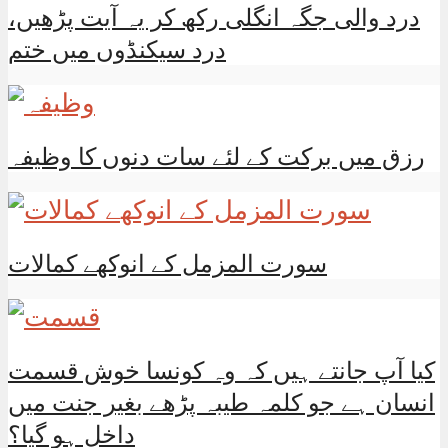
درد والی جگہ انگلی رکھ کر یہ آیت پڑھیں،
درد سیکنڈوں میں ختم
رزق میں برکت کے لئے سات دنوں کا وظیفہ
سورت المزمل کے انوکھے کمالات
کیا آپ جانتے ہیں کہ وہ کونسا خوش قسمت
انسان ہے جو کلمہ طیبہ پڑھے بغیر جنت میں
داخل ہو گیا؟