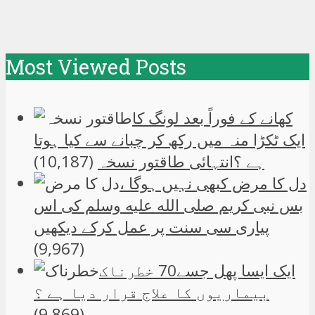
Most Viewed Posts
کھانے کے فوراً بعد لونگ کا
ایک ٹکڑا منہ میں رکھ کر چبانے سے کیا ہوتا
ہے ؟انتہائی طاقتور نسخہ
(10,187)
دل کا مرض کبھی نہیں ہوگا ،
بس نبی کریم صلی الله علیه وسلم کی اس
پیاری سی سنت پر عمل کرکے دیکھیں
(9,967)
ایک ایسا پھل جسے70 خطرناک
بیماریوں کا علاج قرار دیا ہے ؟
(9,869)