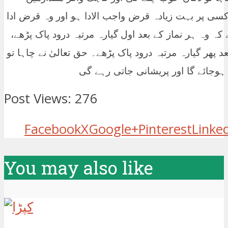
ی پر بہت زیادہ قرض واجب الادا ہو اور وہ قرض ادا
ہ وہ ہر نماز کے بعد اول گیارہ مرتبہ درود پاک پڑھے،
 بعد پھر گیارہ مرتبہ درود پاک پڑھے۔ حق تعالیٰ نے چاہا تو
وجائے گا اور پریشانی جاتی رہے گی
Post Views:
276
Facebook
X
Google+
Pinterest
Linke
You may also like