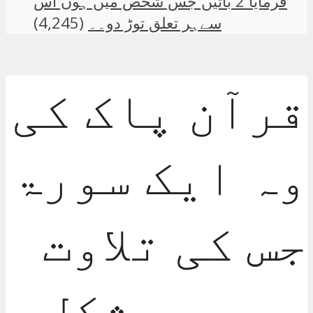
فرمایا 2 باتیں جس شخص میں ہوں اس
سےہر تعلق توڑ دو۔۔
(4,245)
قرآن پاک کی
وہ ایک سورۃ
جس کی تلاوت
سے ہر مشکل