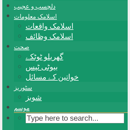
دلچسپ و عجیب
اسلامک معلومات
اسلامک واقعات
اسلامک وظائف
صحت
گھریلو ٹوٹکے
بیوٹی ٹپس
خواتین کے مسائل
سٹوریز
شوبز
موسم