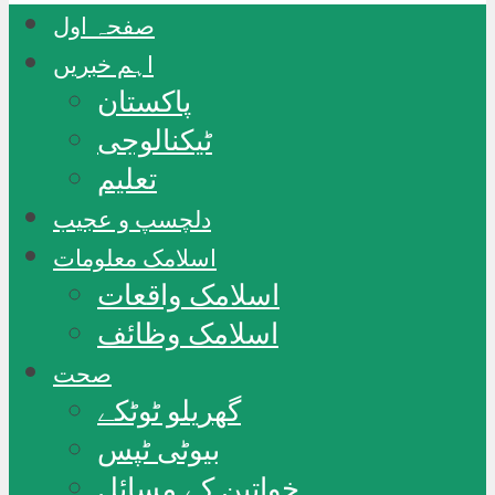
صفحہ اول
اہم خبریں
پاکستان
ٹیکنالوجی
تعلیم
دلچسپ و عجیب
اسلامک معلومات
اسلامک واقعات
اسلامک وظائف
صحت
گھریلو ٹوٹکے
بیوٹی ٹپس
خواتین کے مسائل