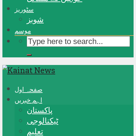
سٹوریز
شوبز
موسم
صفحہ اول
اہم خبریں
پاکستان
ٹیکنالوجی
تعلیم