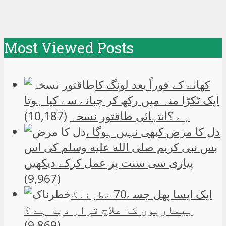
Most Viewed Posts
کھانے کے فوراً بعد لونگ کا
ایک ٹکڑا منہ میں رکھ کر چبانے سے کیا ہوتا
ہے ؟انتہائی طاقتور نسخہ
(10,187)
دل کا مرض کبھی نہیں ہوگا ،
بس نبی کریم صلی الله علیه وسلم کی اس
پیاری سی سنت پر عمل کرکے دیکھیں
(9,967)
ایک ایسا پھل جسے70 خطرناک
بیماریوں کا علاج قرار دیا ہے ؟
(9,869)