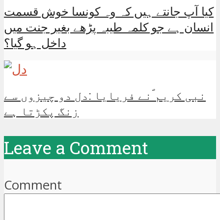
کیا آپ جانتے ہیں کہ وہ کونسا خوش قسمت
انسان ہے جو کلمہ طیبہ پڑھے بغیر جنت میں
داخل ہو گیا؟
نبی کریم ؐنے فریایا :دل دو چیزوں سے
زنگ پکڑتا ہے
Leave a Comment
Comment