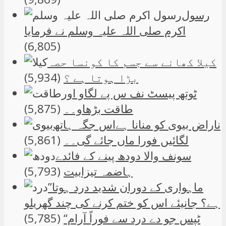
رسول
اکرم صلی اللہ علیہ وسلم نے فرمایا
(6,805)
کیلا کھانے سے جسم کا کونسا حصہ
بڑا ہوتا ہے ؟
(5,934)
ٹوتھ پیسٹ نف س پے لگاو اور
طاقت بڑھاو۔۔
(5,875)
ناراض بیوی کو منانا ہےاس جگہ ہاتھ
لگائیں فورا ماں جائے گی۔۔
(5,861)
سونف والا دودھ پینے کے فائدے
ہاضمہ تیزابیت
(5,793)
”ماہواری کے دوران شدید درد ہوتا
ہے؟ جانیئے اس کو ختم کرنے کی چند گھریلو
ٹپس جو دے درد سے فوراً آرام“
(5,785)