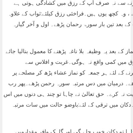
کرنے سے نہ صرف آپ کے رزق میں کشادگی ہوتی ہے
 وہ کچھ یوں ہیں۔فراخئی رزق کیلئے:ثواب کے علاوہ
ے بعد تین بار سورۃ رحمان پڑھے۔ اول و آخر گیارہ
 کے بعد یہ وظیفہ بلا ناغہ پڑھنے کا معمول بنالیا جائے
زق میں کمی واقع نہ ہوگی۔غربت و افلاس سے
نے کے لئے ہر جمعہ کو نماز عشاء پڑھ کر مصلحے پر
ک پڑھے۔ درمیان میں دس مرتبہ سورہ رحمن پڑھے۔پھر رب
ت نہ کرے۔ حق تعالیٰ نے چاہا تو چند ہی دنوں میں اس
 گا۔دکان میں ترقی کے لئے:باوضو حالت میں سات مرتبہ
 چاہا تو دکان خوب چلے گی اور گاہک وافر مقدارمیں