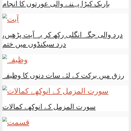
باریک کپڑا پہننے والی عورتوں کا انجام
درد والی جگہ انگلی رکھ کر یہ آیت پڑھیں،
درد سیکنڈوں میں ختم
رزق میں برکت کے لئے سات دنوں کا وظیفہ
سورت المزمل کے انوکھے کمالات