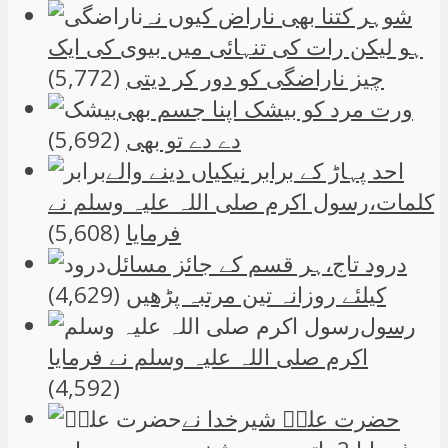
شوہر کتنا بھی ناراض کیوں نہ
ہو لیکن رات کی تنہائی میں بیوی کی ایک
چیز ناراضگی کو دور کر دیتی
(5,772)
ورت مرد کو بیشک اپنا جسم بھی
دے دے تو بھی
(5,692)
احد پہاڑ کے برابر نیکیاں دینے والے
کلمات،رسول اکرم صلی اللہ علیہ وسلم نے
فرمایا
(5,608)
درود تاج،ہر قسم کے جائز مسائل
کیلئے روزانہ تین مرتبہ پڑھیں
(4,629)
رسول
اکرم صلی اللہ علیہ وسلم نے فرمایا
(4,592)
حضرت علیؑ شیرخدا نے