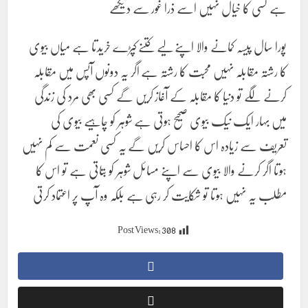
ہے کسی کا خیال نہیں اسے ذرا غور سے دیکھے
پورا سال پیسہ کمانے والا اپنے لیے کتنے کپڑے خریدتا ہے میاں بیوی
کا رشتہ مقابلہ نہیں محبت کا رشتہ ہے اگر یہ دونوں آپس میں مقابلہ
کرنے لگے تو دنیا کا مقابلہ کے آغاز کریں گے کسی بھی مرد کی زندگی
میں بہار ایک نیک بیوی صحیح ہوتی ہے شوہر کو چاہیے بیوی کی
تعریف سے زیادہ اس کا احساس کریں گے یہ کسی نعمت سے کم نہیں
ہوتا اگر کرنے والا بیوی سے اپنے مسائل شوہر کو بتاتی ہے تو اس کا
مطلب یہ نہیں ہوتا تو شکایت کر رہی ہے بلکہ وہ آپ پر اعتماد کرتی
Post Views:
308