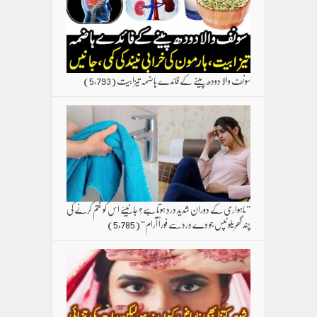
سونف والا دودھ پینے کے فائدے ہاضمہ تیزابیت
(5,793)
”ماہواری کے دوران شدید درد ہوتا ہے؟ جانیئے اس کو ختم کرنے کی
چند گھریلو ٹپس جو دے درد سے فوراً آرام“
(5,785)