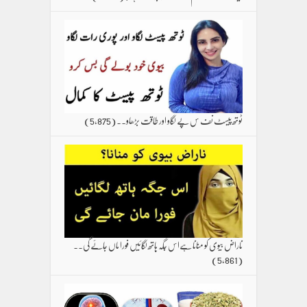
ٹوتھ پیسٹ نف س پے لگاو اور طاقت بڑھاو۔۔
(5,875)
ناراض بیوی کو منانا ہےاس جگہ ہاتھ لگائیں فورا ماں جائے گی۔۔
(5,861)