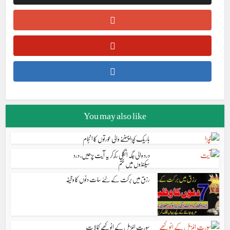
You may also like
باریک کپڑا پہننے والی عورتوں کا انجام
درد والی جگہ انگلی رکھ کر یہ آیت پڑھیں، درد
سیکنڈوں میں ختم
رزق میں برکت کے لئے سات دنوں کا وظیفہ
سورت المزمل کے انوکھے کمالات