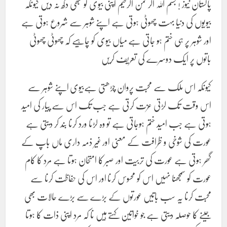
پاکستان نیوز ! بسم اللہ الرحمن الرحیم اپنی بیوی کو کبھی دکھ نہ دیں کیونکہ
بیویوں کی دنیا بہت چھوٹی ہوتی ہے اپنے شوہر سے شروع ہوتی ہے
اور شوہر پر ہی ختم ہو جاتی ہے میاں بیوی کو چاہیے کہ چھوٹی چھوٹی
باتوں پر ایک دوسرے کی تعریف کریں
کیونکہ اس ملک سے محبت پروان چڑھتی ہےبیوی اپنے شوہر سے
اس وقت تک لڑتی عزت کرتی ہے جب تک اس سے پیار کی امید
ہوتی ہے جب امید ختم ہوجاتی ہے تو وہ لڑنا ورد کرنا بند کر دیتی ہے
عورت کی شوخی و ظرافت کے معنی اور غیر ذمہ داری ماں باپ کے
گھر ہوتی ہے عورت کی تربیت اور صبر کا امتحان ہوتا ہے مرد کا کام
عورت کو سمجھنا نہیں اس کو محسوس کرنا اور اس کی حفاظت کرنا سے
محبت کرنا یہ سب باتیں عورتوں کے بڑے سے بڑے حالات بھی
جینے کا حوصلہ دیتی ہے جو خواتین کہتے ہیں نا کہ مرد اپنی ذات کا ہوتا