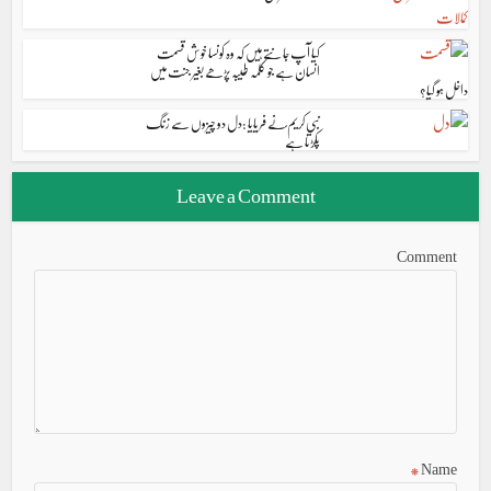
کیا آپ جانتے ہیں کہ وہ کونسا خوش قسمت
انسان ہے جو کلمہ طیبہ پڑھے بغیر جنت میں
داخل ہو گیا؟
نبی کریم ؐنے فریایا :دل دو چیزوں سے زنگ
پکڑتا ہے
Leave a Comment
Comment
*
Name