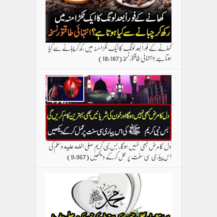
کھانے کے فوراً بعد لونگ کا ایک ٹکڑا منہ میں رکھ کر چبانے سے کیا
ہوتا ہے ؟انتہائی طاقتور نسخہ
(10,187)
دل کا مرض کبھی نہیں ہوگا ، بس نبی کریم صلی الله علیه وسلم کی
اس پیاری سی سنت پر عمل کرکے دیکھیں
(9,967)