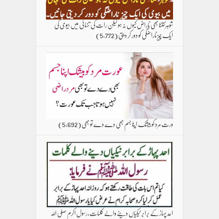
شوہر کتنا بھی ناراض کیوں نہ ہو لیکن رات کی تنہائی میں بیوی کی
ایک چیز ناراضگی کو دور کر دیتی
(5,772)
ورت مرد کو بیشک اپنا جسم بھی دے دے تو بھی
(5,692)
احد پہاڑ کے برابر نیکیاں دینے والے کلمات،رسول اکرم صلی اللہ