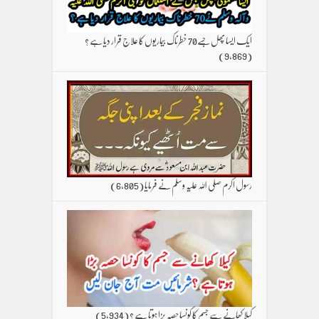
ایک ایسا پھل جسے70 خطرناک بیماریوں کا علاج قرار دیا ہے ؟
(9,869)
رسول اکرم صلی اللہ علیہ وسلم نے فرمایا
(6,805)
کیلا کھانے سے جسم کا کونسا حصہ بڑا ہوتا ہے ؟
(5,934)