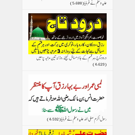
علیہ وسلم نے فرمایا
(5,608)
درود تاج،ہر قسم کے جائز مسائل کیلئے روزانہ تین مرتبہ پڑھیں
(4,629)
رسول اکرم صلی اللہ علیہ وسلم نے فرمایا
(4,592)