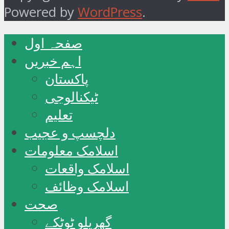
Powered by
WordPress
.
صفحہ اول
اہم خبریں
پاکستان
ٹیکنالوجی
تعلیم
دلچسپ و عجیب
اسلامک معلومات
اسلامک واقعات
اسلامک وظائف
صحت
گھریلو ٹوٹکے