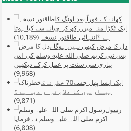
کھانے کے فوراً بعد لونگ کا
ایک ٹکڑا منہ میں رکھ کر چبانے سے کیا ہوتا
ہے ؟انتہائی طاقتور نسخہ
(10,189)
دل کا مرض کبھی نہیں ہوگا ،
بس نبی کریم صلی الله علیه وسلم کی اس
پیاری سی سنت پر عمل کرکے دیکھیں
(9,968)
ایک ایسا پھل جسے70 خطرناک
بیماریوں کا علاج قرار دیا ہے ؟
(9,871)
رسول
اکرم صلی اللہ علیہ وسلم نے فرمایا
(6,808)