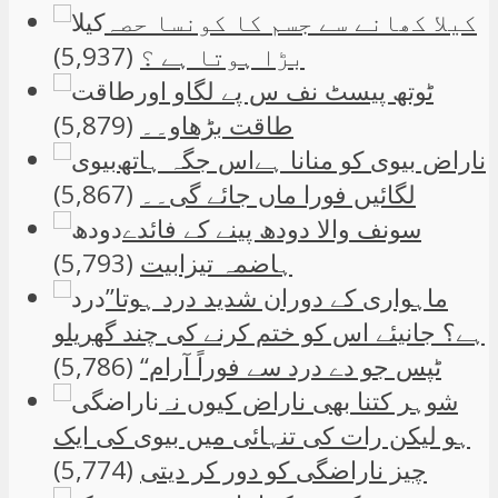
کیلا کھانے سے جسم کا کونسا حصہ
بڑا ہوتا ہے ؟
(5,937)
ٹوتھ پیسٹ نف س پے لگاو اور
طاقت بڑھاو۔۔
(5,879)
ناراض بیوی کو منانا ہےاس جگہ ہاتھ
لگائیں فورا ماں جائے گی۔۔
(5,867)
سونف والا دودھ پینے کے فائدے
ہاضمہ تیزابیت
(5,793)
”ماہواری کے دوران شدید درد ہوتا
ہے؟ جانیئے اس کو ختم کرنے کی چند گھریلو
ٹپس جو دے درد سے فوراً آرام“
(5,786)
شوہر کتنا بھی ناراض کیوں نہ
ہو لیکن رات کی تنہائی میں بیوی کی ایک
چیز ناراضگی کو دور کر دیتی
(5,774)