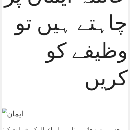
چاہتے ہیں تو
وظیفے کو
کریں
;ایمان پر خاتمے کے لیے وظیفہ۔ یہ وہ بنیاد ہے جس پر دین قائم ہوتا ہے۔ اوراعمال کی قبولیت کے