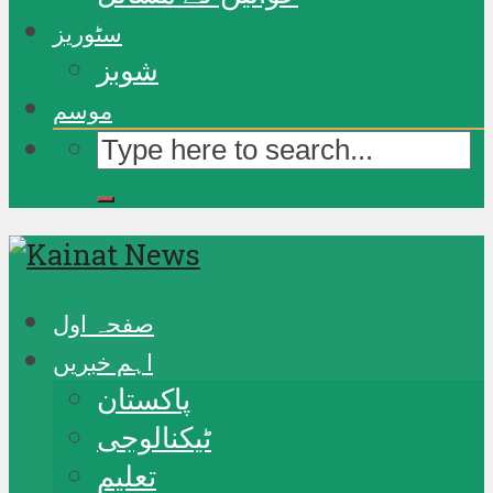
سٹوریز
شوبز
موسم
صفحہ اول
اہم خبریں
پاکستان
ٹیکنالوجی
تعلیم