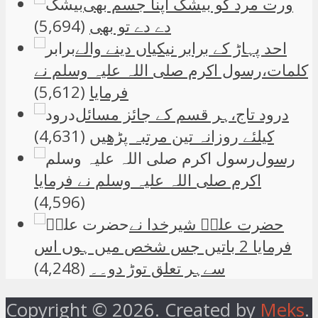
ورت مرد کو بیشک اپنا جسم بھی
دے دے تو بھی
(5,694)
احد پہاڑ کے برابر نیکیاں دینے والے
کلمات،رسول اکرم صلی اللہ علیہ وسلم نے
فرمایا
(5,612)
درود تاج،ہر قسم کے جائز مسائل
کیلئے روزانہ تین مرتبہ پڑھیں
(4,631)
رسول
اکرم صلی اللہ علیہ وسلم نے فرمایا
(4,596)
حضرت علیؑ شیرخدا نے
فرمایا 2 باتیں جس شخص میں ہوں اس
سےہر تعلق توڑ دو۔۔
(4,248)
Copyright © 2026. Created by
Meks
.