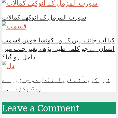
سورت المزمل کے انوکھے کمالات
کیا آپ جانتے ہیں کہ وہ کونسا خوش قسمت
انسان ہے جو کلمہ طیبہ پڑھے بغیر جنت میں
داخل ہو گیا؟
نبی کریم ؐنے فریایا :دل دو چیزوں سے
زنگ پکڑتا ہے
Leave a Comment