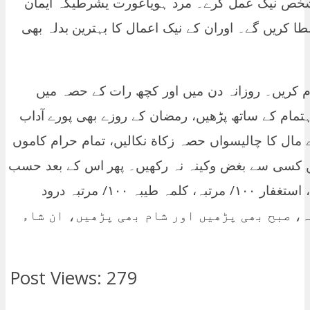
جوشخص نیک عمل کرے۔ مرد ہویاعورت یشرطیکہ ایمان
 کریں گے۔ اوران کے نیک اعمال کا بہترین بدلہ بھی
تمام کریں۔ روزانہ دن میں اور کچھ رات کے حصہ میں
ہتمام کے ساتھ پڑھیں، رمضان کے روزے بھی پورے آداب
 مال کا چالیسواں حصہ زکاة نکالیں، تمام حرام کاموں
یں کسی سے بغض وکینہ نہ رکھیں۔ پھر اس کے بعد حسب
ذیل وظیفہ روزانہ صبح وشام پڑھتے رہیں، استغفار ۱۰۰/ مرتبہ، کلمہ طیبہ ۱۰۰/ مرتبہ درود
رتبہ تیسرا کلمہ ۱۰۰/ مرتبہ، صبح بھی پڑھیں اور شام بھی پڑھیں، ان شاء
Post Views:
279