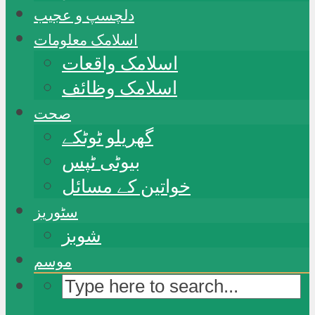
دلچسپ و عجیب
اسلامک معلومات
اسلامک واقعات
اسلامک وظائف
صحت
گھریلو ٹوٹکے
بیوٹی ٹپس
خواتین کے مسائل
سٹوریز
شوبز
موسم