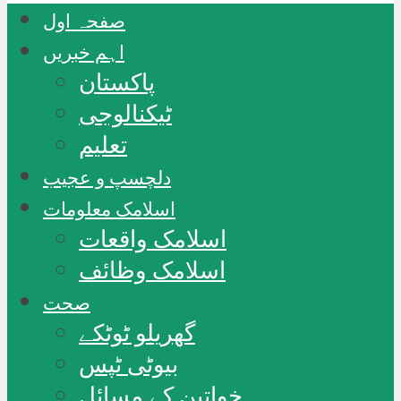
صفحہ اول
اہم خبریں
پاکستان
ٹیکنالوجی
تعلیم
دلچسپ و عجیب
اسلامک معلومات
اسلامک واقعات
اسلامک وظائف
صحت
گھریلو ٹوٹکے
بیوٹی ٹپس
خواتین کے مسائل