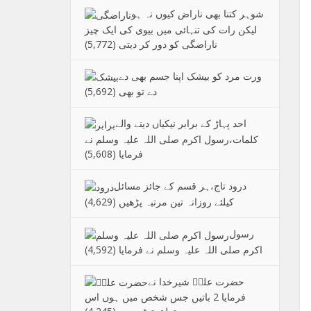
شوہر کتنا بھی ناراض کیوں نہ ہو
لیکن رات کی تنہائی میں بیوی کی ایک چیز
ناراضگی کو دور کر دیتی
(5,772)
ورت مرد کو بیشک اپنا جسم بھی دے
دے تو بھی
(5,692)
احد پہاڑ کے برابر نیکیاں دینے والے
کلمات،رسول اکرم صلی اللہ علیہ وسلم نے
فرمایا
(5,608)
درود تاج،ہر قسم کے جائز مسائل
کیلئے روزانہ تین مرتبہ پڑھیں
(4,629)
رسول
اکرم صلی اللہ علیہ وسلم نے فرمایا
(4,592)
حضرت علیؑ شیرخدا نے
فرمایا 2 باتیں جس شخص میں ہوں اس