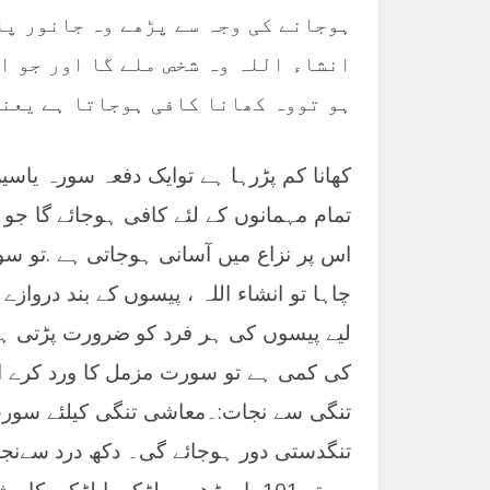
ہوجانے کی وجہ سے پڑھے وہ جانور پا
انشاء اللہ وہ شخص ملے گا اور جو ا
ہو تووہ کھانا کافی ہوجاتا ہے یعنی
کھانا کم پڑرہا ہے توایک دفعہ سورہ یاسین 
تمام مہمانوں کے لئے کافی ہوجائے گا ج
اس پر نزاع میں آسانی ہوجاتی ہے .تو سو
چاہا تو انشاء اللہ ، پیسوں کے بند درواز
لیے پیسوں کی ہر فرد کو ضرورت پڑتی ہ
کی کمی ہے تو سورت مزمل کا ورد کرے ان
تنگی سے نجات:۔معاشی تنگی کیلئے سورت 
تنگدستی دور ہوجائے گی۔ دکھ درد سےنجا
ہو تو 101 بار پڑھیں۔ لڑکے یا لڑک