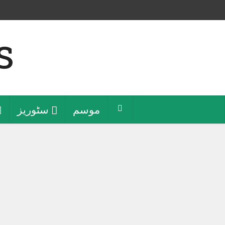
موسم
سٹوریز