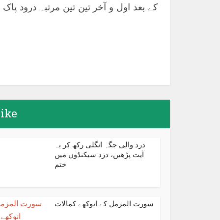
کے بعد اول و آخر تین تین مرتبہ درود پاک 
terest
LinkedIn
like
درد والی جگہ انگلی رکھ کر یہ
آیت پڑھیں، درد سیکنڈوں میں
ختم
سورت المزمل کے انوکھے کمالات