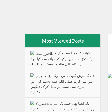
Most Viewed Posts
کھانے کے فوراً بعد لونگ کا
ایک ٹکڑا منہ میں رکھ کر چبانے سے کیا ہوتا
ہے ؟انتہائی طاقتور نسخہ
(10,187)
دل کا مرض کبھی نہیں ہوگا ،
بس نبی کریم صلی الله علیه وسلم کی اس
پیاری سی سنت پر عمل کرکے دیکھیں
(9,967)
ایک ایسا پھل جسے70 خطرناک
بیماریوں کا علاج قرار دیا ہے ؟
(9,869)