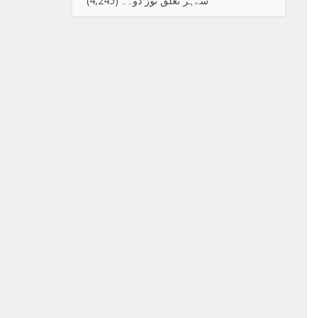
سےہر تعلق توڑ دو۔۔
(4,245)