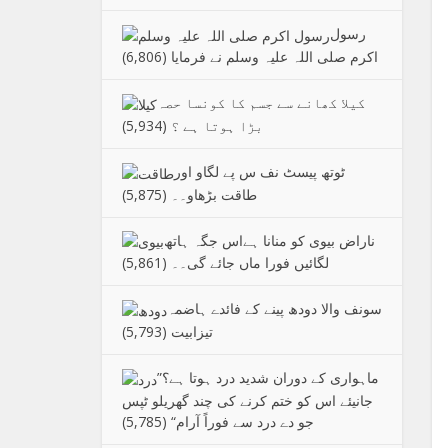
رسول
اکرم صلی اللہ علیہ وسلم نے فرمایا
(6,806)
کیلا کھانے سے جسم کا کونسا حصہ
بڑا ہوتا ہے ؟
(5,934)
ٹوتھ پیسٹ نف س پے لگاو اور
طاقت بڑھاو۔۔
(5,875)
ناراض بیوی کو منانا ہےاس جگہ ہاتھ
لگائیں فورا ماں جائے گی۔۔
(5,861)
سونف والا دودھ پینے کے فائدے ہاضمہ
تیزابیت
(5,793)
”ماہواری کے دوران شدید درد ہوتا ہے؟
جانیئے اس کو ختم کرنے کی چند گھریلو ٹپس
جو دے درد سے فوراً آرام“
(5,785)