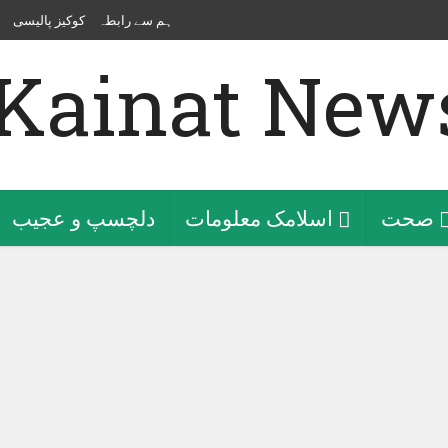
ہم سے رابطہ
کوکیز پالیسی
صحت
اسلامک معلومات
دلچسپ و عجیب