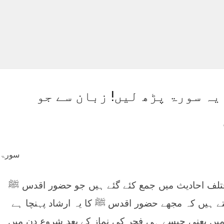
وقت صرف 1 بار یہ سورۃ پڑھ لیں! زبان سے جو
تلف احادیث میں جمع کئے گئے ہیں جو حضور اقدس ﷺ
کہتے ہیں کہ مجھے حضور اقدس ﷺ کا یہ ارشاد پہنچا ہے
ں یعنی جیسے ہی فجر کی نماز کے بعد شروع دن میں