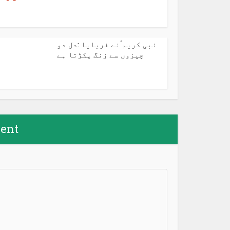
نبی کریم ؐنے فریایا :دل دو
چیزوں سے زنگ پکڑتا ہے
ent