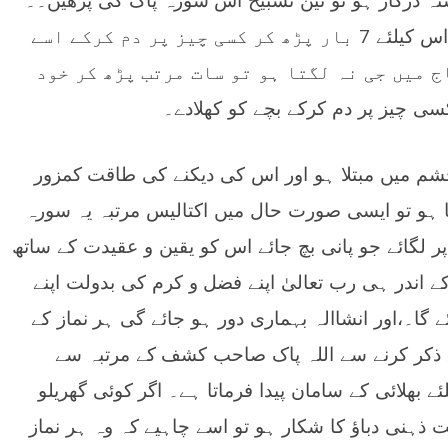
اگر کسی شخص کی بیوی نافرمان ہو تو اس کیلئے 7 بار پڑھ کر کسی چیز پر دم کرکے اسے
ج میں جی نہ لگتا ہو تو سات مرتب پڑھ کر خود
شم میں مبتلا ہو اور اس کی دیکنے کی طاقت کمزور
اتا ہو تو ایسی صورت حال میں اکتالیس مرتبہ یہ سورہ
 پر لگائے جو پانی بچ جائے اس کو یقین و عقیدت کے ساتھ
کے اندر ہی رب تعالیٰ اپنے فضل و کرم کی بدولت اپنے
ا۔،اور انشاالہ بہماری دور ہو جائے گی ہر نماز کے
 ذکر کرنے سے اللہ پاک صاحب کشف کے مرتبہ سے
ے بھلائی کے سامان پیدا فرماتا ہے۔ اگر کوئی گھریلو
ذہنی دباؤ کا شکار ہو تو اسے چاہیے کہ وہ ہر نماز