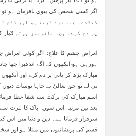
کھلادے۔ جسم درد کرتا ہو اور کام کا
پر دم کرے۔ بچہ نافرمان ہوتو 3بار کسی چیز پر دم کرکے بچے کو کھلادے۔
امراض چشم کا علاج:۔اگر کوئی امراض چ
ہورہی ہو،آنکھوں کے آگے اندھیرا چھا ج
مبارک پڑھ کر پانی پر دم کرے اور آنکھوں
پی لے تو حق تعالیٰ نے چاہا توسات دنوں 
اسم مبارک کی برکت سے شفا عطا فرمائے گ
بعد تین مرتبہ اس سورہ پاک کا لثرت سے
سرفراز فرماتا ہے۔ دین و دنیا میں اس کیلئ
قسم کی پریشانیوں میں مبتلا ہو اور سخت 