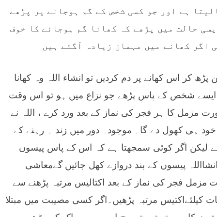
لیتا ہے اور جو کسی شخص کے گم ہوجانے پر پڑھے
یسی حالت میں پڑھے کہ کھانا گم ہوجانے کا خوف
 اگر کھانے میں مہمان زیادہ آگئے ہیں
پڑھ کر اس کھانے پر دم کردیں تو انشاء اللہ وہ کھانا
و ایسے شخص کے پاس پڑھے جو نزاع میں ہو تو اس وقت
رت مزمل کا ہر فجر کی نماز کے بعد ورد کرے ، اللہ نے
ے خود ہی کھول دے گا۔ موجودہ دور میں زند ہ رہنے کے
ے لیکن اگر کوئی سمجھتا ہے کہ اس کے پاس پیسوں
شااللہ پیسوں کے بند دروازے کھل جائیں گےمعاشی
مزمل فجر کی نماز کے بعد اکتالیس مرتبہ پڑھنے سے
ت کیلئےاکتیس مرتبہ پڑھیں۔اگر کسی مصیبت میں مبتلا
ی کا رشتہ درکار ہو تو تین تسبیح اس سورہ پاک کی پڑھیں۔۔