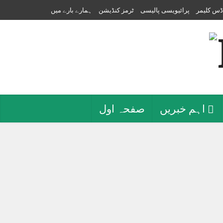
ڈس کلیمر
پرائیویسی پالیسی
ٹرمز کنڈیشن
ہمارے بارے میں
اہم خبریں
صفحہ اول