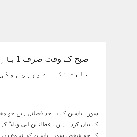
صبح کے 
حاجت نکالے پوری ہوگی
سورہ یاسین کے بے حد فضائل ہیں جو مخ
کے بیان کردہ ہیں . عطاء بن ابی وباء ؓ 
کہ جو شخص سورہ یاسین کو شروع دن می