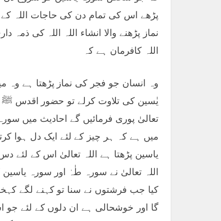
پڑھے اس کی تمام دن کی حاجات اللہ کے
نماز پڑھنے والا انشاء اللہ اللہ کی ذمہ د
اللہ کافرمان ہے کہ
وہ انسان جو فجر کی نماز پڑھتا ہے وہ 
یٰسین کی تلاوت کرلے تو حضور اقدس ﷺ ن
تعالیٰ پوری فرمائیں گے احادیث میں سور
میں ہے کہ ہر چیز کے لئے ایک دل ہوا کر
یاسین پڑھتا ہے اللہ تعالیٰ اس کے لئے دس 
اللہ تعالیٰ نے سورہ طٰہٰ اور سورہ یاسین 
کیا جب فرشتوں نے سنا تو کہنے لگے کہخو
گا اور خوشحالی ہے ان دلوں کے لئے جو اس