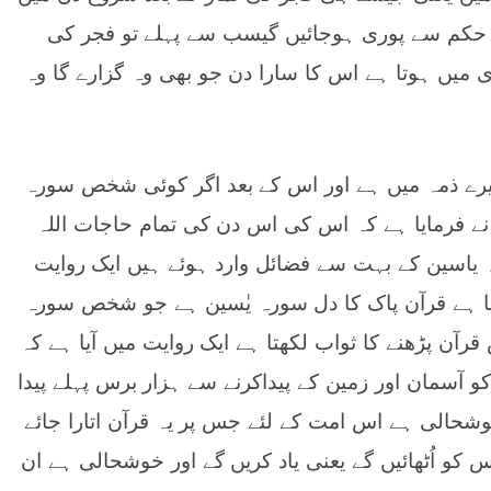
 حکم سے پوری ہوجائیں گیسب سے پہلے تو فجر کی
اری میں ہوتا ہے اس کا سارا دن جو بھی وہ گزارے گا وہ
میرے ذمہ میں ہے اور اس کے بعد اگر کوئی شخص سورہ
ے فرمایا ہے کہ اس کی اس دن کی تمام حاجات اللہ
ہ یاسین کے بہت سے فضائل وارد ہوئے ہیں ایک روایت
تا ہے قرآن پاک کا دل سورہ یٰسین ہے جو شخص سورہ
قرآن پڑھنے کا ثواب لکھتا ہے ایک روایت میں آیا ہے کہ
کو آسمان اور زمین کے پیداکرنے سے ہزار برس پہلے پیدا
شحالی ہے اس امت کے لئے جس پر یہ قرآن اتارا جائے
 کو اُٹھائیں گے یعنی یاد کریں گے اور خوشحالی ہے ان