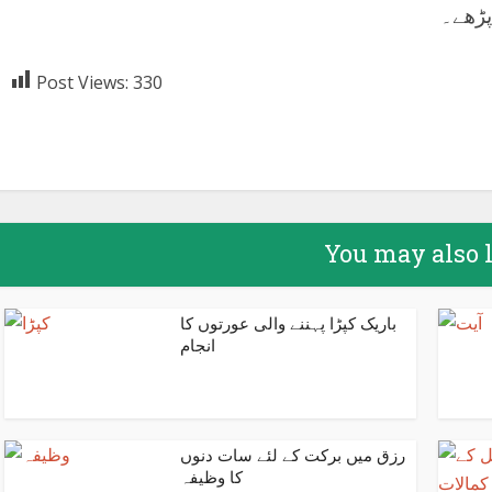
پڑھے۔
Post Views:
330
Facebook
X
Google+
Pin
You may also 
باریک کپڑا پہننے والی عورتوں کا
انجام
رزق میں برکت کے لئے سات دنوں
کا وظیفہ