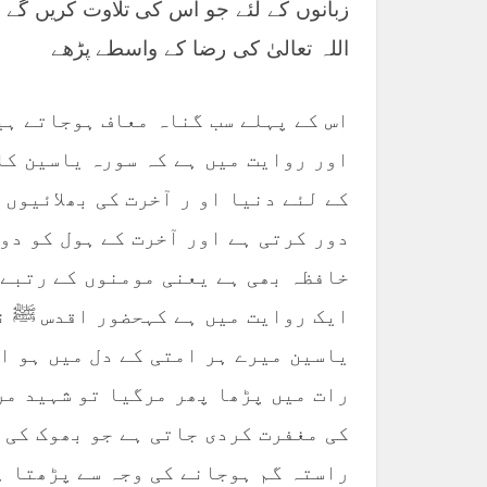
زبانوں کے لئے جو اس کی تلاوت کریں گ
اللہ تعالیٰ کی رضا کے واسطے پڑھے
اس کے پہلے سب گناہ معاف ہوجاتے ہی
اور روایت میں ہے کہ سورہ یاسین کا
کے لئے دنیا او ر آخرت کی بھلائیوں 
دور کرتی ہے اور آخرت کے ہول کو دو
خافظہ بھی ہے یعنی مومنوں کے رتبے 
ایک روایت میں ہے کہحضور اقدس ﷺ ن
یاسین میرے ہر امتی کے دل میں ہو ا
رات میں پڑھا پھر مرگیا تو شہید مر
کی مغفرت کردی جاتی ہے جو بھوک کی 
راستہ گم ہوجانے کی وجہ سے پڑھتا ہ