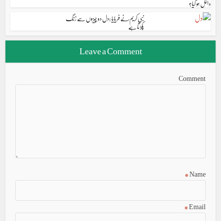
داخل ہو گیا؟
نبی کریم ؐنے فریایا :دل دو چیزوں سے زنگ
پکڑتا ہے
Leave a Comment
Comment
*
Name
*
Email