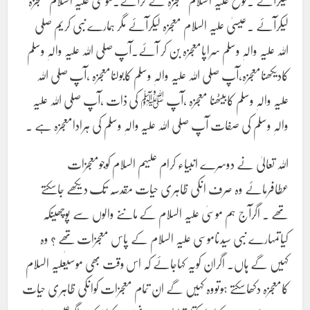
لیکرآئے ۔نوح علیہ السلام معجزہ لے کرآئے۔موسی علیہ السلام معجزہ
لیکرآئے ۔عیسیٰ علیہ السلام معجزہ لیکرآئے مگر ہمارے نبی کریم صلی
اللہ علیہ والہٖ وسلم سراپامعجزہ بن کر آئے۔آپ صلی اللہ علیہ والہٖ وسلم
کادیکھنامعجزہ،آپ صلی اللہ علیہ والہٖ وسلم کابولنامعجزہ ،آپ صلی اللہ
علیہ والہٖ وسلم کابیٹھنا معجزہ ،آپ ﷺ کی ذات ،آپ صلی اللہ علیہ
والہٖ وسلم کی صفات آپ صلی اللہ علیہ والہٖ وسلم کی ہرادامعجزہ ہے ۔
اللہ تعالیٰ نے دوسرے انبیاء کرام علیہم السلام کوجومعجزات
عطافرمائے وہ صرف انکی ظاہری حیات مقدسہ تک دیکھے جاسکتے
تھے ۔ اگرآج ہم موسیٰ علیہ السلام کے ماننے والوں سے پوچھیںکہ
کیاتمہارے نبی سیدناموسی علیہ السلام کے پاس معجزات تھے ؟ وہ
کہیں گے ہاں۔ اگران کویہ کہاجائے کہ اس وقت بھی موسیٰعلیہ السلام
کامعجزہ دکھاسکتے ہوتووہ کہیں گے ان تمام معجزات کوانکی ظاہری حیات