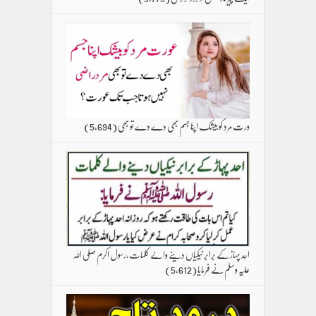
ورت مرد کو بیشک اپنا جسم بھی دے دے تو بھی
(5,694)
احد پہاڑ کے برابر نیکیاں دینے والے کلمات،رسول اکرم صلی اللہ
علیہ وسلم نے فرمایا
(5,612)