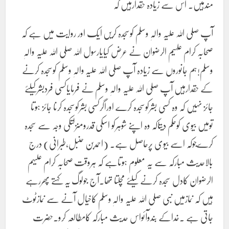
مندہیں۔ اس سے زیادہ حقدارہیں کہ
آپ صلی اللہ علیہ والہٖ وسلم کوسجدہ کریں ایک اور روایت میں ہے کہ
صحابہ کرام علہیم الرضوان نے عرض کیایارسول اللہ صلی اللہ علیہ والہٖ
وسلم!ہم جانوروں سے زیادہ آپ صلی اللہ علیہ والہٖ وسلم کوسجدہ کرنے
کے حقدارہیں آپ صلی اللہ علیہ والہٖ وسلم نے فرمایاکسی فردبشرکیلئے
جائز نہیں کہ وہ کسی بشرکوسجدہ کرے اوراگرکسی بشرکوسجدہ کرنا جائز ہوتا
تومیں بیوی کوحکم دیتاکہ وہ اپنے شوہرکو اسکی قدرومنزلتکی وجہ سے سجدہ
کرےجوکہ اسے بیوی پرحاصل ہے۔ (احمدبن حنبل،طبرانی) درج
بالاحدیث مبارکہ سے یہ معلوم ہوتاہے کہ ہروقت صحابہ کرام علیہم
الرضوان کادل سجدہ کرنے کیلئے مچلتا تھا۔آج جولوگ یہ کہتے پھررہے
ہیں کہ نمازمیں نبی صلی اللہ علیہ والہٖ وسلم کاخیال آنے سے نمازٹوٹ
جاتی ہے ۔خداکے بندوآئواس حدیث مبارکہ کامطالعہ کرو۔حضرت