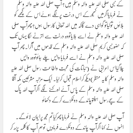
کے نبی صلی اللہ علیہ والہٖ وسلم ہیں؟ آپ صلی اللہ علیہ والہٖ وسلم
نے فرمایااگرمیں کھجورکے اس درخت پرلگے ہوئےاس کے گُچھے کو
بلائوں توکیاتو گواہی دے گاکہ میں اللہ تعالیٰ کارسول ہوں؟پھرآپ صلی
اللہ علیہ والہٖ وسلم نے اسے بلایاتووہ درخت سے اترنے لگا یہاں تک
کہ حضورنبی کریم صلی اللہ علیہ والہٖ وسلم کے قدموں میں آگرا۔پھر آپ
صلی اللہ علیہ والہٖ وسلم نے اسے فرمایا واپس چلے جائوتووہ واپس
چلاگیااس اعرابی نے (نباتات کی محبت واطاعت رسول صلی اللہ علیہ
والہٖ وسلم کایہ منظر)دیکھ کراسلام قبول کرلیا۔ ایک مرتبہ مشرکین مکہ آقا
صلی اللہ علیہ والہٖ وسلم کے پاس آئے اورکہنے لگے اگرآپ اللہ پاک
کے سچےرسول ہیںتوچاندکے دوٹکڑے کرکے دکھائو
آپ صلی اللہ علیہ والہٖ وسلم نے فرمایاپھرکیاتم مجھ پرایمان لائوگے۔
انہوں نے کہا اگرآپ چاندکے دوٹکڑے فرمادیں توہم آپ کاکلمہ پڑھ کر