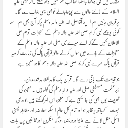
مقدسہ میں ہی دیکھا جاسکتا تھا اب ہم نہیں دکھاسکتے ۔اگرعیسی علیہ
السلام کے ماننے والوں سے پوچھاجائے توبھی یہی جواب ملے گا۔
پرقربان جائیں ہم اپنے آقاصلی اللہ علیہ والہٖ وسلم پرکہ آج بھی ہم سے
کوئی پوچھے نبی کریم صلی اللہ علیہ والہٖ وسلم کے معجزات توہم علی
الاعلان کہیں گےکہ اے میرے نبی صلی اللہ علیہ والہٖ وسلم کے
معجزات کے بارے میں سوال کرنے والو!قرآن پاک کی زیارت کرلویہ
قرآن پاک میرے نبی کریم صلی اللہ علیہ والہٖ وسلم کاوہ معجزہ ہے
جو قیامت تک باقی رہے گا۔ قرآن پاک کاہرلفظ،ہرشد،مد،زیر،
زبرعظمت مصطفی صلی اللہ علیہ والہٖ وسلم کی گواہ ہیں ۔ معجزہ کی
تعریف یوں بھی کی جاسکتی ہے کہ معجزہ اس امرکوکہتے ہیں جو مدعی
نبوت کےہاتھ پرظاہر ہو اور تمام کل عالم اسکے معارضہ اور مقابلہ یعنی
اسکی مثل لانے سے عاجزاوردرماندہ ہوتاکہ منکرین اورمخالفین پریہ بات