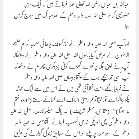
عبداللہ بن عباس رضی اللہ تعالی عنہ فرماتے ہیں کہ ایک مرتبہ
حضورنبی کریم صلی اللہ علیہ والہٖ وسلم کے عہدمبارک میں سورج گرہن
ہوا
اورآپ صلی اللہ علیہ والہٖ وسلم نے نمازکسوف پڑھائی صحابہ کرام علیہم
الرضوان نے عرض کیایارسول اللہ صلی اللہ علیہ والہٖ وسلم نے دیکھاکہ
آپ نے اپنی جگہ پرکھڑے کھڑے کوئی چیزپکڑی پھرہم نے دیکھاکہ
آپ کسی قدرپیچھے ہٹ گئے؟آقادوجہاں صلی اللہ علیہ والہٖ وسلم
نےفرمایا!مجھے جنت نظرآئی تھی میں نے اس میں سے ایک خوشہ
پکڑلیااگراسے توڑ لیتاتوتم رہتی دنیاتک اسے کھاتے رہتے (اوروہ ختم
نہ ہوتا)”۔(بخاری،مسلم شریف) اللہ پاک ہمیںسرکارمدینہ صلی اللہ علیہ
والہٖ وسلم کی سچی اورپکی غلامی نصیب فرمائے۔آقاصلی اللہ علیہ والہٖ
وسلم کے اسوہ حسنہ پرچلنے اوراس کے مطابق زندگی گزارنے کی توفیق