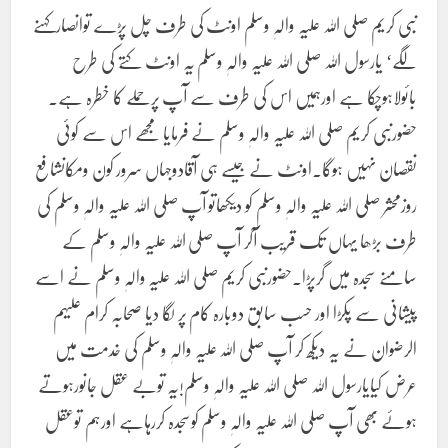
نبی کریم صلی اللہ علیہ والہٖ وسلم اونٹ کی طرف چل پڑے توانصارکہنے
لگے‘ یارسول اللہ صلی اللہ علیہ والہٖ وسلم یہ اونٹ کتے کی طرح
بائولاہوچکا ہے اورہمیں اس کی طرف سے آپ پرحملے کا خطرہ ہے۔
حضورنبی کریم صلی اللہ علیہ والہٖ وسلم نے فرمایا مجھے اس سے کوئی
نقصان نہیں ہوگا۔اونٹ نے جیسے ہی آقادوجہاں سرور کون ومکاںشافع
روزمحشر صلی اللہ علیہ والہٖ وسلم کو دیکھاتو آپ صلی اللہ علیہ والہٖ وسلم کی
طرف بڑھا یہاں تک قریب آکر آپ صلی اللہ علیہ والہٖ وسلم کے
سامنے سجدہ میں گرپڑا۔حضورنبی کریم صلی اللہ علیہ والہٖ وسلم نے اسے
پیشانی سے پکڑا اور حسب سابق دوبارہ کام پر لگا دیا صحابہ کرام علیہم
الرضوان نے یہ دیکھ کر آپ صلی اللہ علیہ والہٖ وسلم کی خدمت میں
عرض کیایارسول اللہ صلی اللہ علیہ والہٖ وسلم!یہ توبے عقل جانورہوتے
ہوئے بھی آپ صلی اللہ علیہ والہٖ وسلم کوسجدہ کررہاہے اورہم توعقل