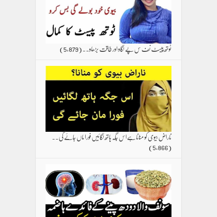
ٹوتھ پیسٹ نف س پے لگاو اور طاقت بڑھاو۔۔
(5,879)
ناراض بیوی کو منانا ہےاس جگہ ہاتھ لگائیں فورا ماں جائے گی۔۔
(5,866)