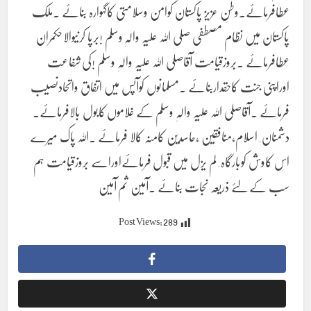
عطافرمائے۔وطنِ عزیز پاکستان کوامن وسلامتی کاگہوارہ بنائے ۔ملک
پاکستان میں نظام مصطفی صلی اللہ علیہ والہٖ وسلم !برپا کرنیوالاحکمران
عطافرمائے ۔بروزقیامت آقاصلی اللہ علیہ والہٖ وسلم !کی شفاعت
اوراپنی جنت کاحقداربنائے ۔مسلمانوں کوآپس میں اتفاق واتحادنصیب
فرمائے ۔آقاصلی اللہ علیہ والہٖ وسلم کے غلاموں کابول بالافرمائے۔
دشمنان ِ اسلام،منافقین ،حاسدین کامنہ کالا فرمائے ۔اللہ پاک میرے
اس کاوش کوبارگاہ ِ لم یزل میں قبول فرمائےاوراسے بروزقیامت ہم
سب کے لئے ذریعہ نجات بنائے ۔آمین ثم آمین
Post Views:
289