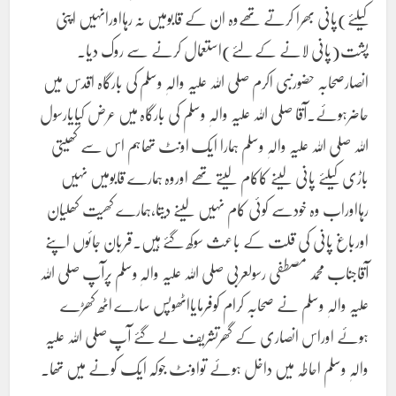
کیلئے)پانی بھرا کرتے تھےوہ ان کے قابومیں نہ رہااورانہیں اپنی
پشت(پانی لانے کے لئے)استعمال کرنے سے روک دیا۔
انصارصحابہ حضورنبی اکرم صلی اللہ علیہ والہٖ وسلم کی بارگاہ اقدس میں
حاضرہوئے۔آقا صلی اللہ علیہ والہٖ وسلم کی بارگاہ میں عرض کیایارسول
اللہ صلی اللہ علیہ والہٖ وسلم ہمارا ایک اونٹ تھاہم اس سے کھیتی
باڑی کیلئے پانی لینے کاکام لیتے تھے اوروہ ہمارے قابومیں نہیں
رہااوراب وہ خودسے کوئی کام نہیں لینے دیتا،ہمارے کھیت کھلیان
اورباغ پانی کی قلت کے باعث سوکھ گئے ہیں۔قربان جائوں اپنے
آقاجناب محمد مصطفی رسولعربی صلی اللہ علیہ والہٖ وسلم پرآپ صلی اللہ
علیہ والہٖ وسلم نے صحابہ کرام کوفرمایااٹھوپس سارے اٹھ کھڑے
ہوئے اوراس انصاری کے گھرتشریف لے گئے آپ صلی اللہ علیہ
والہٖ وسلم احاطہ میں داخل ہوئے تواونٹ جوکہ ایک کونے میں تھا۔