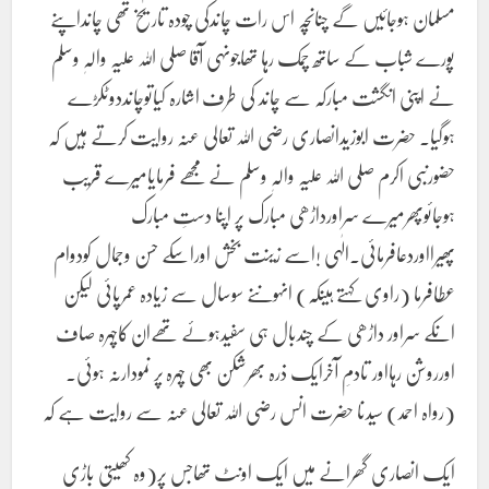
مسلمان ہوجائیں گے چنانچہ اس رات چاندکی چودہ تاریخ تھی چانداپنے
پورے شباب کے ساتھ چمک رہا تھاجونہی آقا صلی اللہ علیہ والہٖ وسلم
نے اپنی انگشت مبارکہ سے چاند کی طرف اشارہ کیاتوچانددوٹکڑے
ہوگیا۔ حضرت ابوزیدانصاری رضی اللہ تعالی عنہ روایت کرتے ہیں کہ
حضورنبی اکرم صلی اللہ علیہ والہٖ وسلم نے مجھے فرمایامیرے قریب
ہوجائوپھرمیرے سراورداڑھی مبارک پر اپنا دستِ مبارک
پھیرااوردعافرمائی۔الٰہی !اسے زینت بخش اوراسکے حسن وجمال کودوام
عطافرما (راوی کہتے ہیںکہ) انہوںنے سوسال سے زیادہ عمرپائی لیکن
انکے سراور داڑھی کے چندبال ہی سفیدہوئے تھےان کاچہرہ صاف
اورروشن رہااور تادمِ آخرایک ذرہ بھرشکن بھی چہرہ پر نمودارنہ ہوئی۔
(رواہ احمد) سیدنا حضرت انس رضی اللہ تعالی عنہ سے روایت ہے کہ
ایک انصاری گھرانے میں ایک اونٹ تھاجس پر(وہ کھیتی باڑی