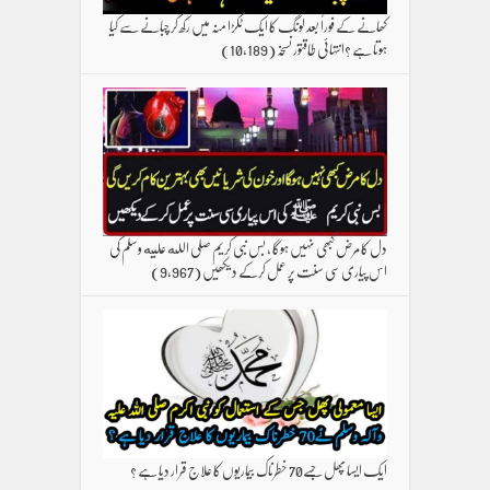
کھانے کے فوراً بعد لونگ کا ایک ٹکڑا منہ میں رکھ کر چبانے سے کیا
ہوتا ہے ؟انتہائی طاقتور نسخہ
(10,189)
دل کا مرض کبھی نہیں ہوگا ، بس نبی کریم صلی الله علیه وسلم کی
اس پیاری سی سنت پر عمل کرکے دیکھیں
(9,967)
ایک ایسا پھل جسے70 خطرناک بیماریوں کا علاج قرار دیا ہے ؟