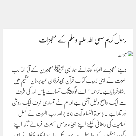
رسول کریم صلی اللہ علیہ وسلم کے معجزات
دیئے معجزے انبیاء کوخدانے ہمارانبی ﷺمعجزہ بن کے آیا اللّٰہ رب
العزت نے اپنی لاریب کتاب قرآن مجیدفرقا ن حمیدبرھان عظیم میں
ارشادفرمایاہے۔ترجمہ’’ اے لوگوبیشک تمہارے پاس اللہ کی طرف
سے ایک واضح دلیل آگئی ہےاورہم نے تمہاری طرف ایک روشن
نوراتاراہے ۔ (سورۃ النساء آیت۵۷۱) اللہ رب العزت نے نسل
انسانیت کی رہنمائی کیلئے اپنے انبیاءورسل مبعوث فرمائے تاکہ اپنے
برگزیدہ ہستیوں کے واسطے سے بندوں تک اپنے احکام پہنچائے اس