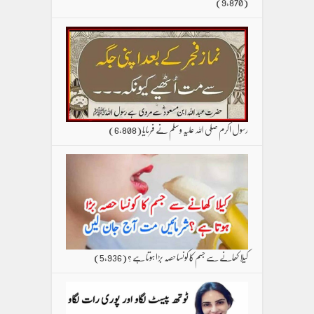
(9,870)
رسول اکرم صلی اللہ علیہ وسلم نے فرمایا
(6,808)
کیلا کھانے سے جسم کا کونسا حصہ بڑا ہوتا ہے ؟
(5,936)