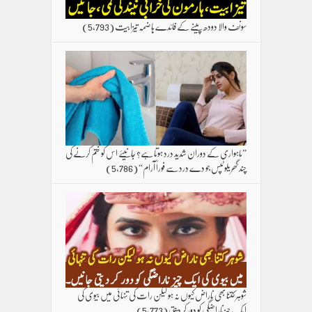
سونف والا دودھ پینے کے فائدے ہاضمہ تیزابیت
(5,793)
”ماہواری کے دوران شدید درد ہوتا ہے؟ جانیئے اس کو ختم کرنے کی
چند گھریلو ٹپس جو دے درد سے فوراً آرام“
(5,786)
شوہر کتنا بھی ناراض کیوں نہ ہو لیکن رات کی تنہائی میں بیوی کی
ایک چیز ناراضگی کو دور کر دیتی
(5,773)