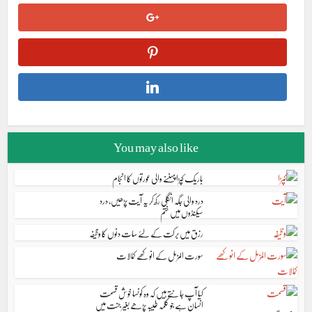
You may also like
باریک کپڑا پہننے والی عورتوں کا انجام
درد والی جگہ انگلی رکھ کر یہ آیت پڑھیں، درد
سیکنڈوں میں ختم
رزق میں برکت کے لئے سات دنوں کا وظیفہ
سورت المزمل کے انوکھے کمالات
کیا آپ جانتے ہیں کہ وہ کونسا خوش قسمت
انسان ہے جو کلمہ طیبہ پڑھے بغیر جنت میں