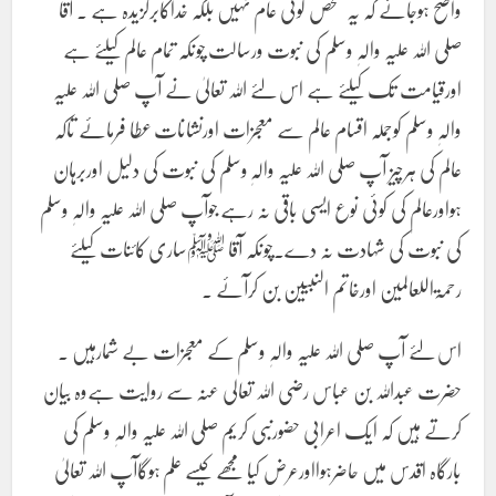
واضح ہوجائے کہ یہ شخص کوئی عام نہیں بلکہ خداکابرگزیدہ ہے ۔ آقا
صلی اللہ علیہ والہٖ وسلم کی نبوت ورسالت چونکہ تمام عالم کیلئے ہے
اورقیامت تک کیلئے ہے اس لئے اللہ تعالیٰ نے آپ صلی اللہ علیہ
والہٖ وسلم کوجملہ اقسام عالم سے معجزات اورنشانات عطا فرمائے تاکہ
عالم کی ہرچیز آپ صلی اللہ علیہ والہٖ وسلم کی نبوت کی دلیل اوربرہان
ہواورعالم کی کوئی نوع ایسی باقی نہ رہے جوآپ صلی اللہ علیہ والہٖ وسلم
کی نبوت کی شہادت نہ دے۔چونکہ آقا ﷺساری کائنات کیلئے
رحمۃاللعالمین اورخاتم النبیین بن کرآئے ۔
اس لئے آپ صلی اللہ علیہ والہٖ وسلم کے معجزات بے شمارہیں ۔
حضرت عبداللہ بن عباس رضی اللہ تعالی عنہ سے روایت ہےوہ بیان
کرتے ہیں کہ ایک اعرابی حضورنبی کریم صلی اللہ علیہ والہٖ وسلم کی
بارگاہ اقدس میں حاضرہوااورعرض کیا مجھے کیسے علم ہوگاآپ اللہ تعالیٰ