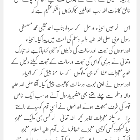
خالق کائنات اللہ رب العالمین کاکروڑوں ہاشکرعظیم ہے کہ
اس نے ہمیں انبیاء ورسل کے سردارجناب احمدمجتبیٰ محمدمصطفی
رسول عربی صلی اللہ علیہ والہٖ وسلم کی امت میں پیداکیا۔انبیاء
اوررسولوں کی نبوت اوررسالت کی دلیلوں کومعجزہ کہاجاتاہےاللہ تبارک
وتعالیٰ نے ہرنبی کواس کی نبوت ورسالت کے ثبوت کیلئے دلیل کے
طورپرمعجزات عطاکئے جن کولوگوں کے سامنے پیش کرکے انبیاء
اوررسولوں نے اپنی نبوت ورسالت کاثبوت پیش کیا۔ آقا صلی اللہ علیہ
والہٖ وسلم سے پہلے جتنے بھی پیغمبریارسول آئے وہ سب ایک خاص
قوم کی طرف مبعوث ہوئے اورانہوں نے اُسی قوم کوسیدھے راستے
پرلانے کیلئے معجزات ظاہرکیے۔اللہ تعالیٰ نے کسی نبی کوایک معجزہ
دیا،کسیکودو کسی کوتین معجزے عطافرمائے ۔آدم علیہ السلام معجزہ