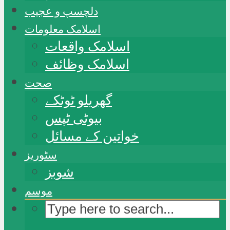
دلچسپ و عجیب
اسلامک معلومات
اسلامک واقعات
اسلامک وظائف
صحت
گھریلو ٹوٹکے
بیوٹی ٹپس
خواتین کے مسائل
سٹوریز
شوبز
موسم