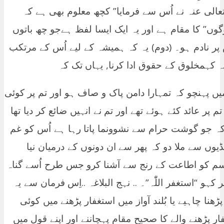
ہ تعالی عنہ نے اُس سے فرمایا” کچھ معلوم بھی ہے کہ
لوگوں” کا مقام ہے اور یہ ایک ایسا لفظ ہےجو چھ باتوں
س پر نادم ہو۔ (دوم) یہ کہ ہمیشہ کے لیے اُس کے مرتکب
 یہ کہمخلوق کے حقوق ادا کرنا, یہاں تک کہ
یں پہنچو کہ تمہارا دامن پاک و صاف ہو اور تم پر کوئی
پر عائد کئے ہوئے تھے اور تم نے انہیں ضائع کر دیا تھا
ہ کہ جو گوشت حرام سے نشوونما پاتا رہا ہے اُس کو غم
یوں سے ملا دو کہ پھر سے ان دونوں کے درمیان نیا
سم کو اطاعت کے رنج سے آشنا کرو جس طرح اُسے گناہ
ہو “استغفر اللّٰہ”۔ .. نہج البلاغہ ..اِس فرمان سے یہ
ھنا چاہیے یا بُلند آواز میں استغفار پڑھنے میں کوئی
ار پڑھنے والے کا صحیح مقام پہچاننے اور اپنے قول میں