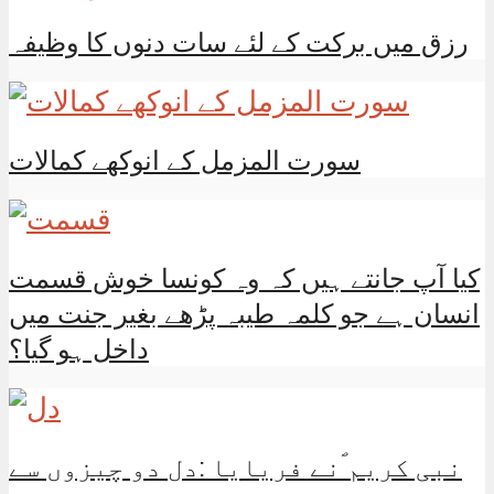
رزق میں برکت کے لئے سات دنوں کا وظیفہ
سورت المزمل کے انوکھے کمالات
کیا آپ جانتے ہیں کہ وہ کونسا خوش قسمت
انسان ہے جو کلمہ طیبہ پڑھے بغیر جنت میں
داخل ہو گیا؟
نبی کریم ؐنے فریایا :دل دو چیزوں سے