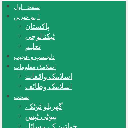
صفحہ اول
اہم خبریں
پاکستان
ٹیکنالوجی
تعلیم
دلچسپ و عجیب
اسلامک معلومات
اسلامک واقعات
اسلامک وظائف
صحت
گھریلو ٹوٹکے
بیوٹی ٹپس
خواتین کے مسائل