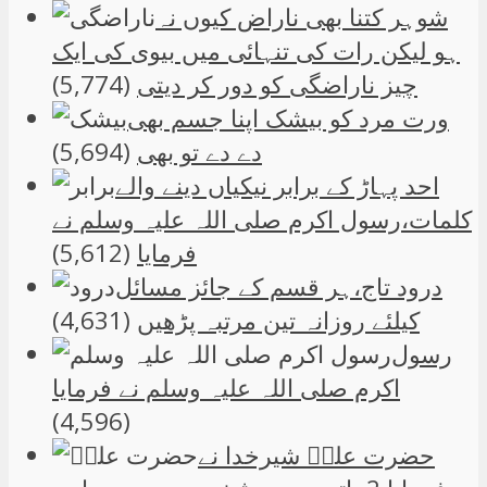
شوہر کتنا بھی ناراض کیوں نہ
ہو لیکن رات کی تنہائی میں بیوی کی ایک
چیز ناراضگی کو دور کر دیتی
(5,774)
ورت مرد کو بیشک اپنا جسم بھی
دے دے تو بھی
(5,694)
احد پہاڑ کے برابر نیکیاں دینے والے
کلمات،رسول اکرم صلی اللہ علیہ وسلم نے
فرمایا
(5,612)
درود تاج،ہر قسم کے جائز مسائل
کیلئے روزانہ تین مرتبہ پڑھیں
(4,631)
رسول
اکرم صلی اللہ علیہ وسلم نے فرمایا
(4,596)
حضرت علیؑ شیرخدا نے