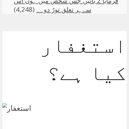
فرمایا 2 باتیں جس شخص میں ہوں اس
سےہر تعلق توڑ دو۔۔
(4,248)
استغفار
کیا ہے؟