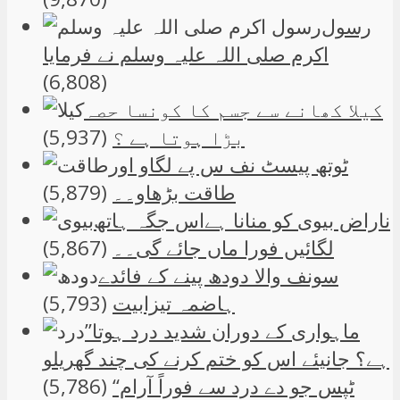
رسول
اکرم صلی اللہ علیہ وسلم نے فرمایا
(6,808)
کیلا کھانے سے جسم کا کونسا حصہ
بڑا ہوتا ہے ؟
(5,937)
ٹوتھ پیسٹ نف س پے لگاو اور
طاقت بڑھاو۔۔
(5,879)
ناراض بیوی کو منانا ہےاس جگہ ہاتھ
لگائیں فورا ماں جائے گی۔۔
(5,867)
سونف والا دودھ پینے کے فائدے
ہاضمہ تیزابیت
(5,793)
”ماہواری کے دوران شدید درد ہوتا
ہے؟ جانیئے اس کو ختم کرنے کی چند گھریلو
ٹپس جو دے درد سے فوراً آرام“
(5,786)