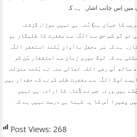
 میں اِس جانب اشارہ ہے کہ
ریب کا جہان ہے) مُنہ ہی نہیں موڑا, گزشتہ
 تو تُو کس حق سے اللّٰہ سے مغفرت کا طلبگار ہو
رہ ہے کہ سَر محفل باآوازِ بُلند استغفر اللّٰہ
کتی ہے کہ لوگ میری زبان سے استغفار سُن کر
 ساتھ آپ رضی اللہ تعالی عنہ نے بُلند منزلت
سے لوگ اللّٰہ سے مغفرت طلب کرنے کے حقدار ہیں
ُکے ہیں ورنہ جس نے گُناہ کا ارادہ ہی نہیں
ہیں پھیرا اُس کا یہ کہنا ہی درست نہیں ہے کہ
Post Views:
268