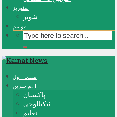
سٹوریز
شوبز
موسم
صفحہ اول
اہم خبریں
پاکستان
ٹیکنالوجی
تعلیم