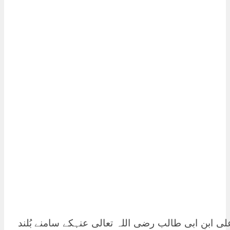
بنِ ابی طالب رضی اللہ تعالی عنہکے سامنے بُلند