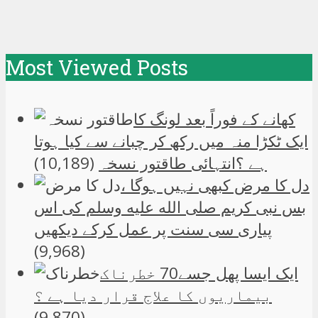
Most Viewed Posts
کھانے کے فوراً بعد لونگ کا
ایک ٹکڑا منہ میں رکھ کر چبانے سے کیا ہوتا
ہے ؟انتہائی طاقتور نسخہ
(10,189)
دل کا مرض کبھی نہیں ہوگا ،
بس نبی کریم صلی الله علیه وسلم کی اس
پیاری سی سنت پر عمل کرکے دیکھیں
(9,968)
ایک ایسا پھل جسے70 خطرناک
بیماریوں کا علاج قرار دیا ہے ؟
(9,870)