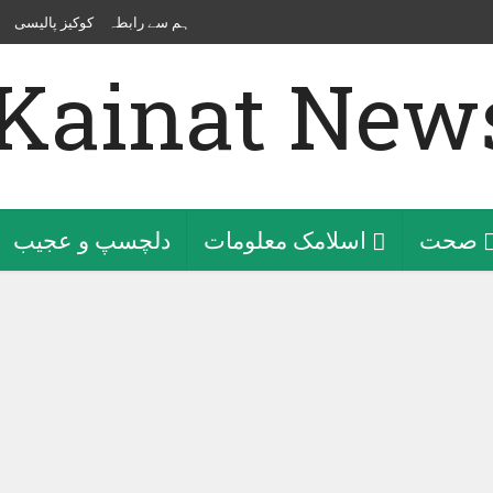
ہم سے رابطہ
کوکیز پالیسی
صحت
اسلامک معلومات
دلچسپ و عجیب