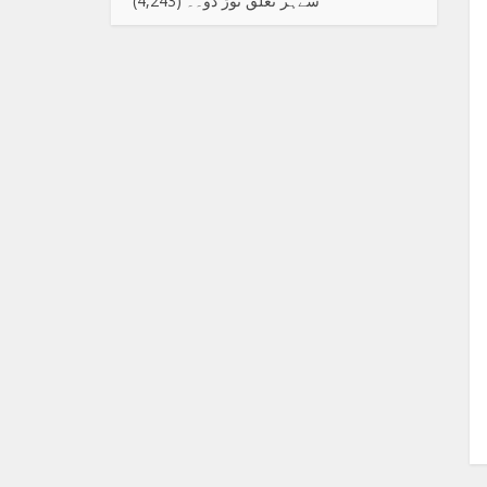
سےہر تعلق توڑ دو۔۔
(4,243)