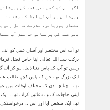
اگر آ پ کو کسی بھی قسم کی پریشانی
پریشانی ہو آپ کی اولادکے رشتے نہ 
نقصان ہورہاہو، ملازمت نہ مل رہی ہ
بھی قسم کی پریشانی جس میں آپ مبتلا
تو آپ اس مختصر اور آسان عمل کو اپنے ز
برکت سے اللہ تعالی اپنا خاص فضل فرمائ
رہیں تو آپ کے پاس دنیا ذلیل ہو کر آئے 
ایک بزرگ تھے جن کے پاس کچھ طالب علم 
تھے۔ چنانچہ دن کے مختلف اوقات میں عوا
اپنی حاجات کےلیے دعائیں کراتے تھے۔ ایک
تھے ایک شخص آیا اور اس نے درخواستکی 