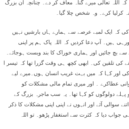
ہ اللہ تعالی میرے گناہ معاف کر دے۔ چنانچہ ان بزرگ
ہ کرلیا کرے۔ وہ شخص چلا گیا۔
کی کہ ایک لمبے عرصے سے ہمارے ہاں بارشیں نہیں
ی ہیں۔ آپ دعا کردیں کہ اللہ پاک ہم پر اپنی
سے بچ جائیں اور ہماری خوراک کا بند وبست ہوجائے۔
کی تلقین کی۔ ابھی کچھ ہی وقت گزرا تھا کہ تیسر ا
ی اور کہا کہ میں بہت غریب انسان ہوں۔میرے لیے
وانی عطاکرے ۔ اور میری تمام مالی مشکلات کو
 پہلے دولوگوں کو کہا تھا۔ یہ سب ماجرہ بزرگ کے
تنے سوالی آئے اور انہوں نے اپنی اپنی مشکلات کا ذکر
ی جواب دیا کہ کثرت سے استغفار پڑھو۔ تو اللہ