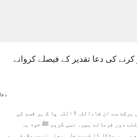
کرنے کی دعا تقدیر کے فیصلے کروانے
برکت سے ان شاءاللہ ! اللہ پا ک ہر قسم کی
لئے دور فرماتے ہیں۔ نبی کریم ﷺ خود یہ
ے ۔ ہر مشکل کا فوری حل۔ یعنی نبوی وظیفہ ہے