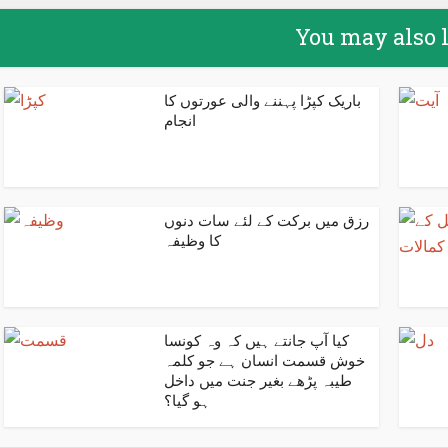
You may also 
باریک کپڑا پہننے والی عورتوں کا
انجام
رزق میں برکت کے لئے سات دنوں
کا وظیفہ
کیا آپ جانتے ہیں کہ وہ کونسا
خوش قسمت انسان ہے جو کلمہ
طیبہ پڑھے بغیر جنت میں داخل
ہو گیا؟