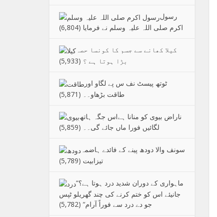
رسول
اکرم صلی اللہ علیہ وسلم نے فرمایا
(6,804)
کیلا کھانے سے جسم کا کونسا حصہ
بڑا ہوتا ہے ؟
(5,933)
ٹوتھ پیسٹ نف س پے لگاو اور
طاقت بڑھاو۔۔
(5,871)
ناراض بیوی کو منانا ہےاس جگہ ہاتھ
لگائیں فورا ماں جائے گی۔۔
(5,859)
سونف والا دودھ پینے کے فائدے ہاضمہ
تیزابیت
(5,789)
”ماہواری کے دوران شدید درد ہوتا ہے؟
جانیئے اس کو ختم کرنے کی چند گھریلو ٹپس
جو دے درد سے فوراً آرام“
(5,782)