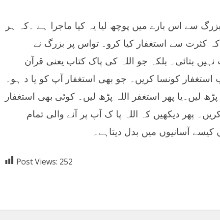
زرگ سے اس بارے میں پوچھ لیا یہ کیا ماجرا ہے ۔کہ ہر
کہ کثرت سے استغفار کیا کرو۔ تواس پر بزرگ نے
ہیں بتائی۔ بلکہ جو اللہ کی پاک کتاب یعنی قرآن
ب استغفار کونسا کریں۔ جو بھی استغفار آپ کو یا د ہو۔
ڑھ لیں۔یا پھر استغفر اللہ پڑھ لیں۔ کوئی بھی استغفار
کریں۔ پھر دیکھیں کہ اللہ پا ک آپ پر آنے والی تمام
 کیسے آسانیوں میں بدل دیتاہے۔
Post Views:
252
Facebook
X
Google+
Pin