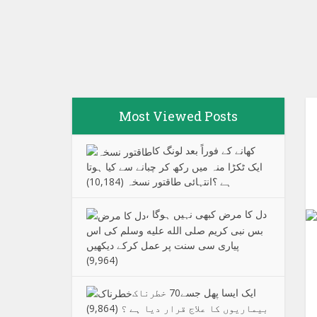
Most Viewed Posts
کھانے کے فوراً بعد لونگ کا
ایک ٹکڑا منہ میں رکھ کر چبانے سے کیا ہوتا
ہے ؟انتہائی طاقتور نسخہ
(10,184)
دل کا مرض کبھی نہیں ہوگا ،
بس نبی کریم صلی الله علیه وسلم کی اس
پیاری سی سنت پر عمل کرکے دیکھیں
(9,964)
ایک ایسا پھل جسے70 خطرناک
بیماریوں کا علاج قرار دیا ہے ؟
(9,864)