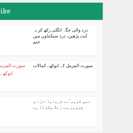
like
درد والی جگہ انگلی رکھ کر یہ
آیت پڑھیں، درد سیکنڈوں میں
ختم
سورت المزمل کے انوکھے کمالات
نبی کریم ؐنے فریایا :دل دو
چیزوں سے زنگ پکڑتا ہے