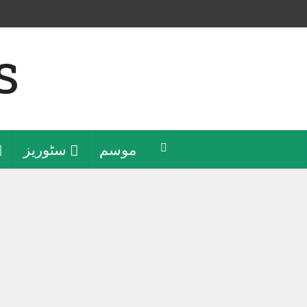
موسم
سٹوریز