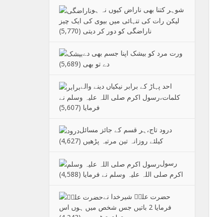
شوہر کتنا بھی ناراض کیوں نہ ہو
لیکن رات کی تنہائی میں بیوی کی ایک چیز
ناراضگی کو دور کر دیتی
(5,770)
ورت مرد کو بیشک اپنا جسم بھی دے
دے تو بھی
(5,689)
احد پہاڑ کے برابر نیکیاں دینے والے
کلمات،رسول اکرم صلی اللہ علیہ وسلم نے
فرمایا
(5,607)
درود تاج،ہر قسم کے جائز مسائل
کیلئے روزانہ تین مرتبہ پڑھیں
(4,627)
رسول
اکرم صلی اللہ علیہ وسلم نے فرمایا
(4,588)
حضرت علیؑ شیرخدا نے
فرمایا 2 باتیں جس شخص میں ہوں اس