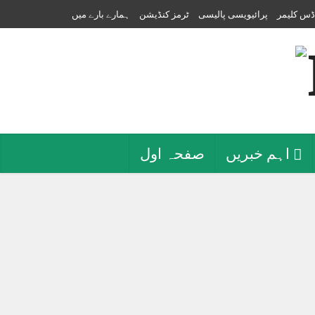
ڈس کلیمر
پرائیویسی پالیسی
ٹرمز کنڈیشن
ہمارے بارے میں
اہم خبریں
صفحہ اول