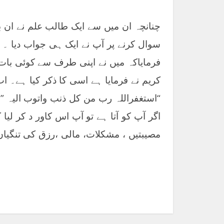
چنانچہ ان میں سے ایک طالب علم نے ان ب
سوال کرنے پر آپ نے ایک ہی جواب دیا ۔ 
فرمایاکہ میں نے اپنی طرف سے کوئی بات ن
کریم نے فرمایا ہے اسی کا ذکر کیا ہے۔ ا
“استغفراللہ رب من کل ذنب واتوب الیہ ” پ
اگر آپ کو آتا ہے تو آپ اس کاور د کر لیا 
مصیبتیں ، مشکلات، مالی ،رزق کی تنگیاں
terest
LinkedIn