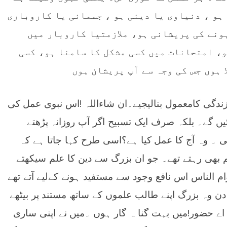
 ہو ، دنیاوی یا دینی ہو ، جسمانی یا کاروباری
ہونے کی پریشانی ہو، ملازمتیا کاروبار میں
و، امتحانات میں کسی مشکل کا سامنا ہو، کسی
 ہوں جس کی وجہ سے آپ پریشان ہوں
ندگی کامعمول بنالیجیے۔ان شاءاللہ !اس نبوی عمل کی
یں گے۔ بلکہ صرف ایک تسبیح اگر آپ روزانہ پڑھتے
گی ۔ وہ آج کا عمل کیا ہے؟اسی طرح کہا جاتا ہے کہ
بھی رہتے تھے۔ جو ان بزرگ سے دین کا علم سیکھتے
م الناس اس نافع وجود سے مستفید ہونے کےلیے آتے تھے
 دن وہ بزرگ اپنے طالب علموں کے ساتھ مستند پر بیٹھے
اے حضور!میں بہت گنا ہ گار ہوں ۔میں نے اپنی ساری