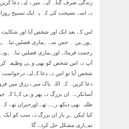
زندگی صرف گناہ کیے۔میرے لیے دعا کریں ک
نے اسے نصیحت کی کہ یہ ایک تسبیح روزان
اس کے بعد ایک اور شخص آیا اور شکایت 
ہورہیں ۔ جس سے ہماری فصلیں تباہ ہورہ
رحمت فرمائے اورہماری فصلیں تباہ ہونے 
آپ نے اس شخص کو بھی وہی وظیفہ کرنے 
شخص آیا تو اس نے دعا کےلیے درخواست ک
دعا کریں۔ کہ اللہ پاک میرے رزق میں فر
آسانکرے۔ ان بزرگ نے پھر وہی کہا کہ جو
طلبہ بھی دیکھ رہے تھے اورحیران تھے کہ ا
کیا لیکن ہر بار ان بزرگ نے سب کو ایک ہ
تمہاری مشکل حل کردے گا۔