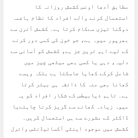
مطابق آدھا اونس کشمش روزانہ کا
استعمال کرنے والے افراد کا نظام ہاضمہ
دوگنا تیزی سےکام کرتا ہے۔ کشمش آئرن سے
بھرپور میوہ ہے، جو خون کی کمی دور کرنے
کے لیے اہم ترین جز ہے، کشمش کو آسانی سے
دلیہ، دہی یا کسی بھی میٹھی چیز میں
شامل کرکے کھایا جاسکتا ہے بلکہ ویسے
کھانا بھی منہ کا ذائقہ ہی بہتر کرتا
ہے۔ تاہم ذیابیطس کے شکار افراد کو یہ
میوہ زیادہ کھانے سے گریز کرنا چاہئےیا
ڈاکٹر کے مشورے سے ہی استعمال کریں۔
کشمش میں موجود اینٹی آکسائیڈنٹس وائرل