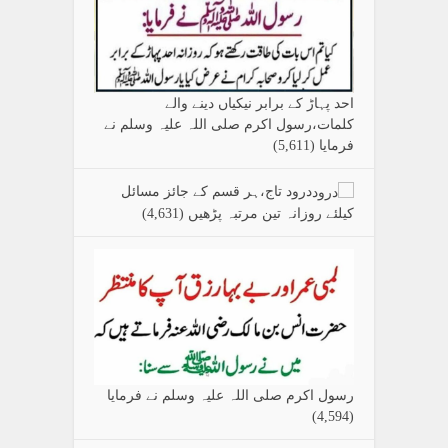
احد پہاڑ کے برابر نیکیاں دینے والے
کلمات،رسول اکرم صلی اللہ علیہ وسلم نے
فرمایا
(5,611)
درود تاج،ہر قسم کے جائز مسائل
کیلئے روزانہ تین مرتبہ پڑھیں
(4,631)
رسول اکرم صلی اللہ علیہ وسلم نے فرمایا
(4,594)