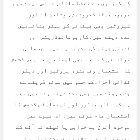
کی کمزوری سے تحفظ ملتا ہے۔ اس میوے میں
موجود بیٹا کیروٹین، وٹامن اے اور
کیروٹین بھی بینائی کو بہتر بنانےمیں
مدد دیتے ہیں۔کاربوہائیڈریٹس اور
قدرتی چینی کی بدولت یہ میوہ جسمانی
توانائی کے لیے بھی اچھا ذریعہ ہے، کشمش
کا استعمال وٹامنز، پروٹین اور دیگر
غذائی اجزاءکو جسم میں موثر طریقے سے
جذب ہونے میں بھی مدد دیتا ہے۔ یہی وجہ
ہے کہ باڈی بلڈرز اور ایتھلیٹس کشمش کا
استعمال عام کرتے ہیں۔ اس میوے میں
موجود آئرن بے خوابی یا نیند نہ آنے کے
عارضے سے نجات دلانے میں مدد دیتا ہے