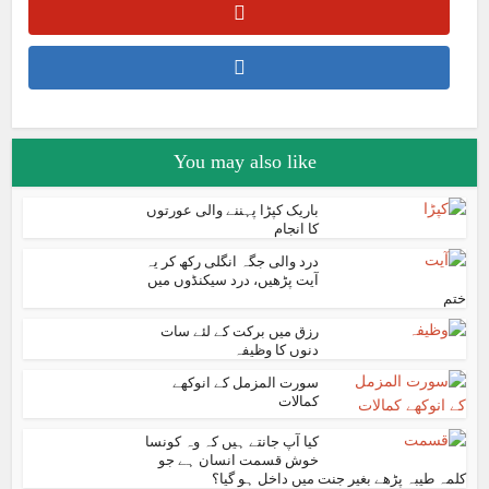
You may also like
باریک کپڑا پہننے والی عورتوں
کا انجام
درد والی جگہ انگلی رکھ کر یہ
آیت پڑھیں، درد سیکنڈوں میں
ختم
رزق میں برکت کے لئے سات
دنوں کا وظیفہ
سورت المزمل کے انوکھے
کمالات
کیا آپ جانتے ہیں کہ وہ کونسا
خوش قسمت انسان ہے جو
کلمہ طیبہ پڑھے بغیر جنت میں داخل ہو گیا؟