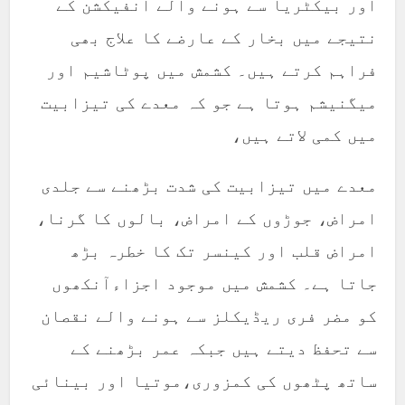
اور بیکٹریا سے ہونے والے انفیکشن کے
نتیجے میں بخار کے عارضے کا علاج بھی
فراہم کرتے ہیں۔ کشمش میں پوٹاشیم اور
میگنیشم ہوتا ہے جو کہ معدے کی تیزابیت
میں کمی لاتے ہیں،
معدے میں تیزابیت کی شدت بڑھنے سے جلدی
امراض، جوڑوں کے امراض، بالوں کا گرنا،
امراض قلب اور کینسر تک کا خطرہ بڑھ
جاتا ہے۔ کشمش میں موجود اجزاءآنکھوں
کو مضر فری ریڈیکلز سے ہونے والے نقصان
سے تحفظ دیتے ہیں جبکہ عمر بڑھنے کے
ساتھ پٹھوں کی کمزوری،موتیا اور بینائی