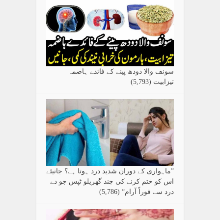
سونف والا دودھ پینے کے فائدے ہاضمہ
تیزابیت
(5,793)
”ماہواری کے دوران شدید درد ہوتا ہے؟ جانیئے
اس کو ختم کرنے کی چند گھریلو ٹپس جو دے
درد سے فوراً آرام“
(5,786)