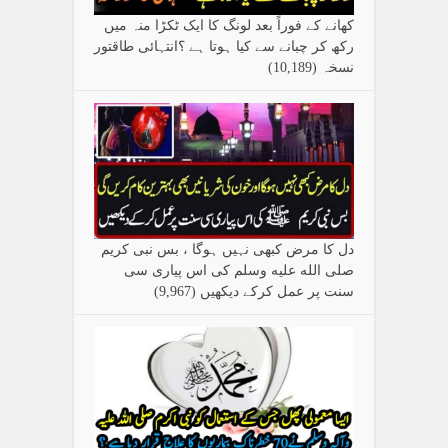
کھانے کے فوراً بعد لونگ کا ایک ٹکڑا منہ میں
رکھ کر چبانے سے کیا ہوتا ہے ؟انتہائی طاقتور
نسخہ
(10,189)
دل کا مرض کبھی نہیں ہوگا ، بس نبی کریم
صلی الله علیه وسلم کی اس پیاری سی
سنت پر عمل کرکے دیکھیں
(9,967)