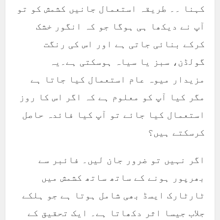
کہنا ۔۔ طریقہ استعمال جانیں کشمش کو تو
آپ نے دیکھا ہی ہوگا جو کہ انگور خشک
کرکے بنائی جاتی ہے اور اس کی رنگت
گولڈن، سبز یا سیاہ ہوسکتی ہے۔یہ
مزیدار میوہ عام استعمال کیا جاتا ہے
مگر کیا آپ کو معلوم ہے کہ اگر اس کا روز
استعمال کیا جائے تو آپ کیا فائدہ حاصل
کرسکتے ہیں؟
اگر نہیں تو ضرور جان لیں۔ فائبر سے
بھرپور ہونے کے ساتھ ساتھ کشمش میں
ٹارٹارک ایسڈ بھی شامل ہوتا ہے جو ہلکے
جلاب جیسا اثر دکھاتا ہے۔ ایک تحقیق کے