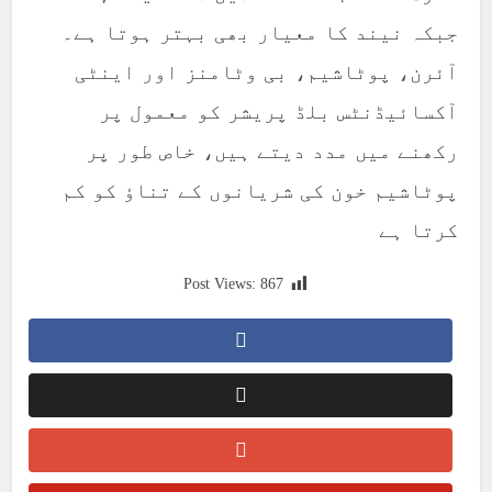
جبکہ نیند کا معیار بھی بہتر ہوتا ہے۔
آئرن، پوٹاشیم، بی وٹامنز اور اینٹی
آکسائیڈنٹس بلڈ پریشر کو معمول پر
رکھنے میں مدد دیتے ہیں، خاص طور پر
پوٹاشیم خون کی شریانوں کے تناؤ کو کم
کرتا ہے
Post Views:
867