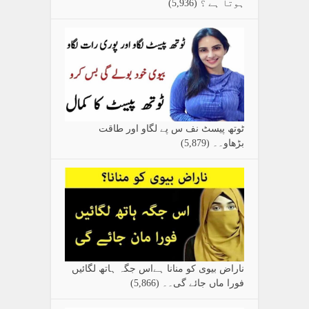
ہوتا ہے ؟
(5,936)
ٹوتھ پیسٹ نف س پے لگاو اور طاقت
بڑھاو۔۔
(5,879)
ناراض بیوی کو منانا ہےاس جگہ ہاتھ لگائیں
فورا ماں جائے گی۔۔
(5,866)