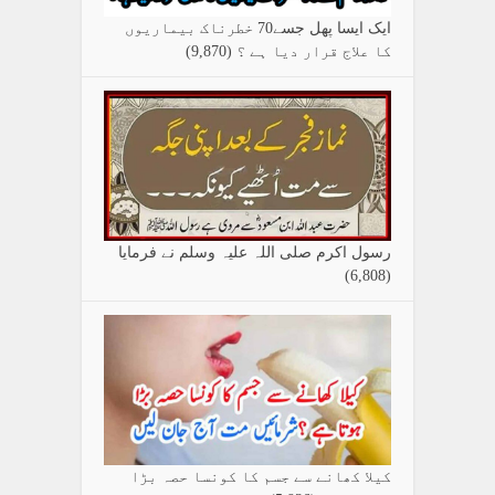
ایک ایسا پھل جسے70 خطرناک بیماریوں
کا علاج قرار دیا ہے ؟
(9,870)
رسول اکرم صلی اللہ علیہ وسلم نے فرمایا
(6,808)
کیلا کھانے سے جسم کا کونسا حصہ بڑا