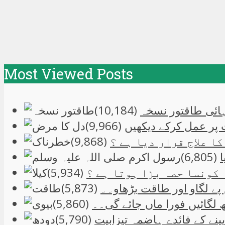
Most Viewed Posts
نتہائی طاقتور نسخہ
(10,184)
 پر عمل کرکے دیکھیں
(9,966)
(9,868)
(6,805)
 کونسا حصہ بڑا ہوتا ہے ؟
(5,934)
ے لگاو اور طاقت بڑھاو۔۔
(5,873)
 لگائیں فورا ماں جائے گی۔۔
(5,860)
ینے کے فائدے ہاضمہ تیزابیت
(5,790)