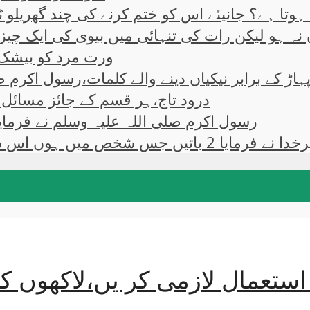
ہوتا ہے؟ جانیئے اس کو ختم کرنے کی چند گھریلو ٹپ
نہ ہو لیکن رات کی تنہائی میں بیوی کی ایک چیز 
ورت مرد کو بیشک ا
ہاڑ کے برابر نیکیاں دینے والے کلمات،رسول اکرم ص
درود تاج،ہر قسم کے جائز مسائل ک
رسول اکرم صلی اللہ علیہ وسلم نے فرمایا
 شخص میں ہوں اس سےہر تعلق توڑ دو۔۔
تعمال لازمی کر یں،لاکھوں کمپی