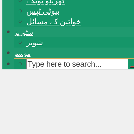
گھریلو ٹوٹکے
بیوٹی ٹپس
خواتین کے مسائل
سٹوریز
شوبز
موسم