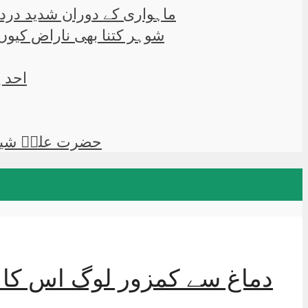
”ماہواری کے دوران شدید درد 
شوہر کتنا بھی ناراض کیوں 
احد پ
حضرت علیؑ شیرخدا نے فرمایا 2 باتیں جس
دماغ سے کمزور لوگ اس کا اس