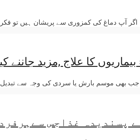
ے پسندیدہ غذاجس سےہرفرد