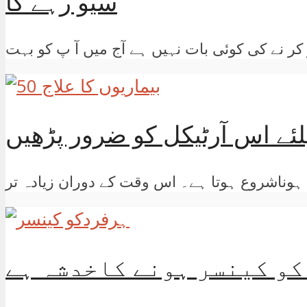
سیو رہے گا
کو کینسر ہونے کاخدشہ ہے