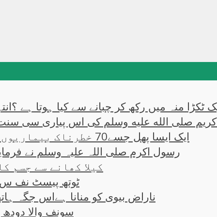
ایک ٹکڑا منہ میں رکھ کر چبانے سے کیا ہوتا ہے ؟ا
کریم صلی الله علیه وسلم کی اس پیاری سی سنت
ایک ایسا پھل جسے70 خطرناک بیماریوں کا علاج قرار دیا ہے ؟
رسول اکرم صلی اللہ علیہ وسلم نے فرمایا
کیلا کھانے سے جسم کا
ٹوتھ پیسٹ نف س پ
ناراض بیوی کو منانا ہےاس جگہ ہاتھ
سونف والا دودھ پ