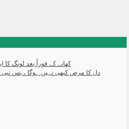
کھانے کے فوراً بعد لونگ کا 
دل کا مرض کبھی نہیں ہوگا ، بس نبی 