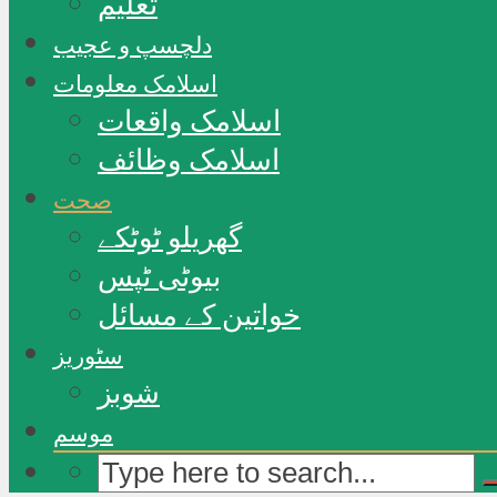
تعلیم
دلچسپ و عجیب
اسلامک معلومات
اسلامک واقعات
اسلامک وظائف
صحت
گھریلو ٹوٹکے
بیوٹی ٹپس
خواتین کے مسائل
سٹوریز
شوبز
موسم