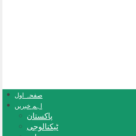
صفحہ اول
اہم خبریں
پاکستان
ٹیکنالوجی