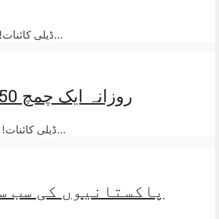
ڈیلی کائنات! اگر آپ دماغ کی کمزوری سے پریشان ہیں تو فکر کر نے کی کوئی بات نہیں ہے آج میں آ پ کو بہت...
روزانہ ایک چمچ 50 بیماریوں کا علاج ,مزید جاننے کیلئے اس آرٹیکل کو ضرور پڑھیں
ڈیلی کائنات! جب بھی موسم بارش یا سردی کی وجہ سے تبدیل ہوناشروع ہوتا ہے۔ اس وقت کے دوران زیادہ تر...
پاکستانیوں کی سب س