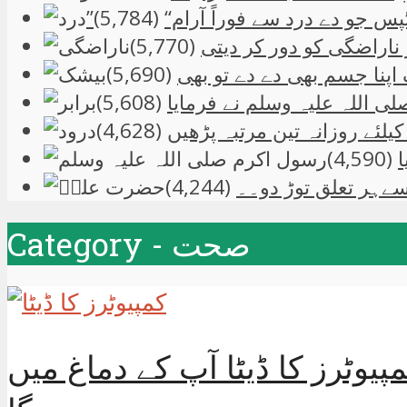
س جو دے درد سے فوراً آرام“
(5,784)
ناراضگی کو دور کر دیتی
(5,770)
پنا جسم بھی دے دے تو بھی
(5,690)
لی اللہ علیہ وسلم نے فرمایا
(5,608)
یلئے روزانہ تین مرتبہ پڑھیں
(4,628)
(4,590)
(4,244)
Category - صحت
وٹرز کا ڈیٹا آپ کے دماغ میں